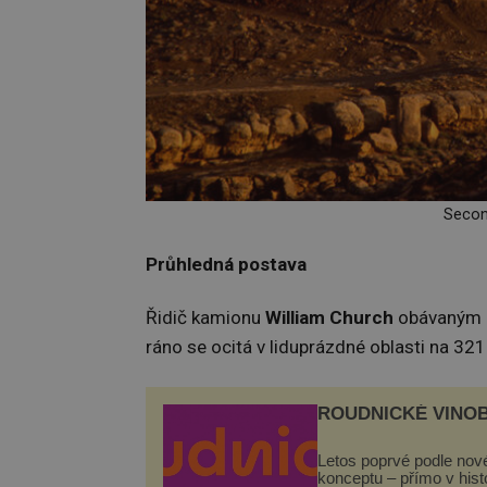
Secon
Průhledná postava
Řidič kamionu
William Church
obávaným ú
ráno se ocitá v liduprázdné oblasti na 321.
ROUDNICKÉ VINO
Letos poprvé podle nov
konceptu – přímo v his