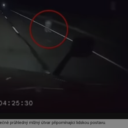
ečně průhledný mlžný útvar připomínající lidskou postavu.