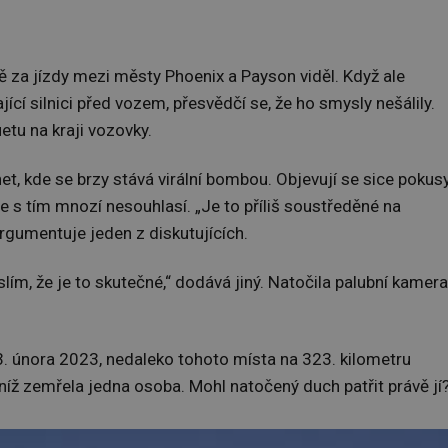
tně za jízdy mezi městy Phoenix a Payson viděl. Když ale
ící silnici před vozem, přesvědčí se, že ho smysly nešálily.
tu na kraji vozovky.
et, kde se brzy stává virální bombou. Objevují se sice pokus
ale s tím mnozí nesouhlasí. „Je to příliš soustředěné na
argumentuje jeden z diskutujících.
lím, že je to skutečné,“ dodává jiný. Natočila palubní kamera
3. února 2023, nedaleko tohoto místa na 323. kilometru
i níž zemřela jedna osoba. Mohl natočený duch patřit právě jí