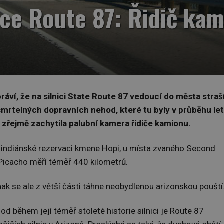
ice Route 87: Řidič kam
ráví, že na silnici State Route 87 vedoucí do města straš
smrtelných dopravních nehod, které tu byly v průběhu let
řejmě zachytila palubní kamera řidiče kamionu.
 v indiánské rezervaci kmene Hopi, u místa zvaného Second
Picacho měří téměř 440 kilometrů.
nak se ale z větší části táhne neobydlenou arizonskou pouští
 během její téměř stoleté historie silnici je Route 87