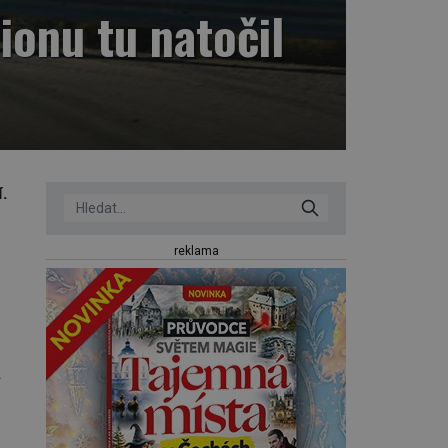
ionu tu natočil
í.
reklama
.