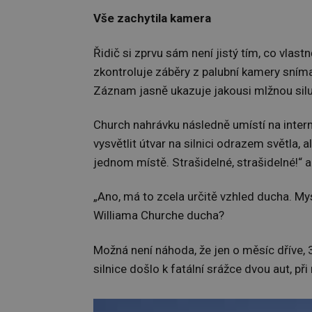
Vše zachytila kamera
Řidič si zprvu sám není jistý tím, co vlas
zkontroluje záběry z palubní kamery snímaj
Záznam jasně ukazuje jakousi mlžnou silue
Church nahrávku následně umístí na intern
vysvětlit útvar na silnici odrazem světla, 
jednom místě. Strašidelné, strašidelné!“ 
„Ano, má to zcela určitě vzhled ducha. Mys
Williama Churche ducha?
Možná není náhoda, že jen o měsíc dříve, 
silnice došlo k fatální srážce dvou aut, př