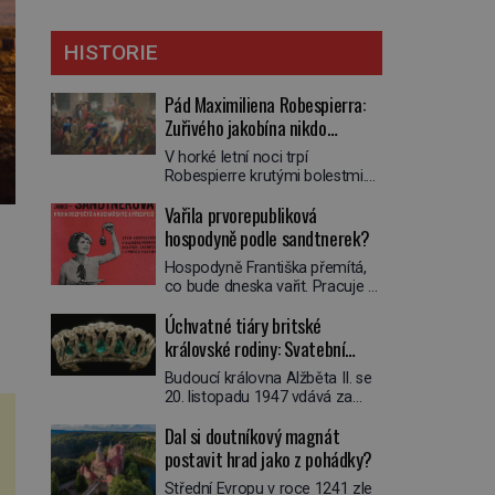
HISTORIE
Pád Maximiliena Robespierra:
Zuřivého jakobína nikdo
nelitoval?
V horké letní noci trpí
Robespierre krutými bolestmi.
Zmítá se na lůžku a hlavou mu
Vařila prvorepubliková
víří kolotoč myšlenek. Když se
probere z mdlob, vzpomene si
hospodyně podle sandtnerek?
na jednu z pařížských
Hospodyně Františka přemítá,
jasnovidek, kterou před lety
co bude dneska vařit. Pracuje v
navštívil. Prorokovala mu
rodině pana rady a ten má
tragický osud. Tehdy se jí
Úchvatné tiáry britské
mlsný jazýček. Zalistuje proto
vysmál. „Robespierre to
rychle v jedné ze „sandtnerek“.
královské rodiny: Svatební
dotáhne hodně daleko,“
„Zaplaťpánbůh, že už
prohlásil o něm jiný významný
klenot Alžbětě II. praskl
Budoucí královna Alžběta II. se
nemusíme chodit s lístky,“
francouzský revolucionář,
20. listopadu 1947 vdává za
povzdechne si směrem ke
Honoré de Mirabeau […]
svého vyvoleného Filipa
služce, kterou má v kuchyni k
Dal si doutníkový magnát
Mountbattena. Aby měla na
ruce. Ještě v prvních letech
obřad ve Westminsteru podle
postavit hrad jako z pohádky?
nové republiky fungoval kvůli
tradice „něco vypůjčeného“, její
nedostatku zboží přídělový
Střední Evropu v roce 1241 zle
matka jí věnuje jedinečný šperk
systém. […]