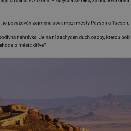
jších silnic v Arizoně. Proslýchá se také, že duchové obětí
ci, je považován zejména úsek mezi městy Payson a Tucson.
 podivná nahrávka. Je na ní zachycen duch osoby, kterou pobl
nehoda o měsíc dříve?