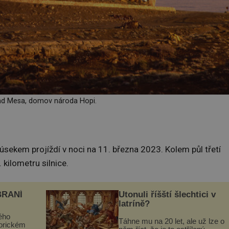
d Mesa, domov národa Hopi.
sekem projíždí v noci na 11. března 2023. Kolem půl třetí
 kilometru silnice.
BRANÍ
Utonuli říšští šlechtici v
latríně?
ého
Táhne mu na 20 let, ale už lze o
torickém