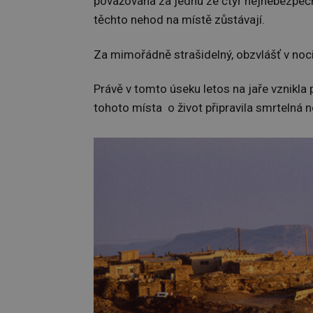
považována za jednu ze čtyř nejnebezpečně
těchto nehod na místě zůstávají.
Za mimořádně strašidelný, obzvlášť v no
Právě v tomto úseku letos na jaře vznikla
tohoto místa o život připravila smrtelná 