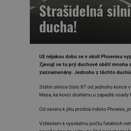
Strašidelná siln
ducha!
Už nějakou dobu se v okolí Phoenixu vyp
Zjevují se tu prý duchové obětí mnoha 
zaznamenány. Jednoho z těchto duchů z
Státní silnice číslo 87 od jednoho konce
Mesa, ke konci druhému u zapadlé osady 
Od severu k jihu protíná město Phoenix, ji
Vzhledem k vysokému počtu fatálních nehod