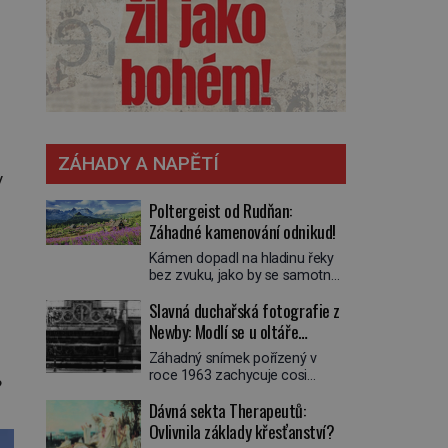
ZÁHADY A NAPĚTÍ
y
Poltergeist od Rudňan:
Záhadné kamenování odnikud!
Kámen dopadl na hladinu řeky
bez zvuku, jako by se samotná
voda rozhodla mlčet. Mladší z
Slavná duchařská fotografie z
chlapců bolestně strhl ruku, ale
další úder ho zasáhl dříve, než si
Newby: Modlí se u oltáře
vůbec uvědomil pohyb: tiše,
přízračný mnich?
Záhadný snímek pořízený v
nelidsky přesně. „Odkud…?“
roce 1963 zachycuje cosi
zachrčel starší student, ale v
?
zvláštního. Někteří věří, že
houštině na břehu nebyl nikdo,
Dávná sekta Therapeutů:
poloprůhledná postava stojící u
kdo by po nich mohl cokoliv
oltáře je duch mnicha ze 16.
Ovlivnila základy křesťanství?
házet. A když se […]
století s bílým závojem přes