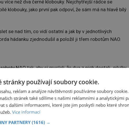
 více než dva černé klobouky. Nejchytřejší rádce se
bílé klobouky, jako první pak odpoví, že sám má na hlavě bílý
t se nad tím, co vidí ostatní a jak by v jednotlivých
orda hádanku zjednodušil a položil ji třem robotům NAO.
oboty NAO tak, aby si mysleli, že dva z nich dostali „pilulky
. Ve skutečnosti byla dvěma z nich možnost mluvit
 stránky používají soubory cookie.
obsahu, reklam a analýze návštěvnosti používáme soubory cookie.
ch pilulku nedostal. Roboti chvíli mlčeli, následně se jeden
ašich stránek také sdílíme s našimi reklamními a analytickými par
 s dalšími informacemi, které jste jim poskytli nebo které shro
l a pronesl: „Pardon, teď už to vím. Dokázal jsem, že já jsem
služeb.
Více informací
HNY PARTNERY
(1616) →