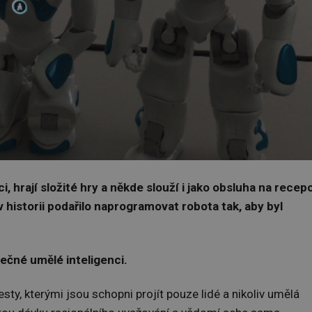
, hrají složité hry a někde slouží i jako obsluha na recepc
istorii podařilo naprogramovat robota tak, aby byl
ečné umělé inteligenci.
sty, kterými jsou schopni projít pouze lidé a nikoliv umělá