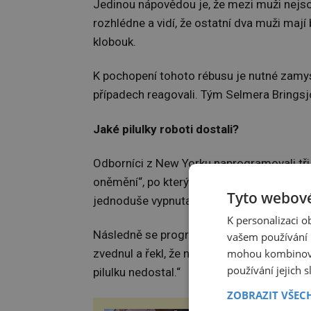
Jedinou nápovědou je, že mezi muži nejsou
rozhlédne a vidí, že ostatní dva muži mají 
klobouk.
K pochopení tohoto rébusu je nutné zamysle
případech reagovali. Tým Selmera Bringsj
Jaké pilulky roboti dostali?
Odborníci z New Yorku naprogramovali tři r
oněmění“, po kterých nebudou moci mluvit
Tyto webové
jednoduše vypnuta.
K personalizaci 
Následně se programátoři zeptali, kdo z ni
vašem používání n
mohou kombinovat
zvednul a řekl, že neví. Po chvíli se opravi
používání jejich 
pilulku nedostal.“
ZOBRAZIT VŠEC