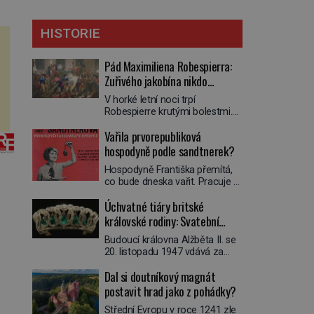
HISTORIE
Pád Maximiliena Robespierra:
Zuřivého jakobína nikdo
nelitoval?
V horké letní noci trpí
Robespierre krutými bolestmi.
Zmítá se na lůžku a hlavou mu
Vařila prvorepubliková
víří kolotoč myšlenek. Když se
probere z mdlob, vzpomene si
hospodyně podle sandtnerek?
na jednu z pařížských
Hospodyně Františka přemítá,
jasnovidek, kterou před lety
co bude dneska vařit. Pracuje v
navštívil. Prorokovala mu
rodině pana rady a ten má
tragický osud. Tehdy se jí
Úchvatné tiáry britské
mlsný jazýček. Zalistuje proto
vysmál. „Robespierre to
rychle v jedné ze „sandtnerek“.
královské rodiny: Svatební
dotáhne hodně daleko,“
„Zaplaťpánbůh, že už
prohlásil o něm jiný významný
klenot Alžbětě II. praskl
Budoucí královna Alžběta II. se
nemusíme chodit s lístky,“
francouzský revolucionář,
20. listopadu 1947 vdává za
povzdechne si směrem ke
Honoré de Mirabeau […]
svého vyvoleného Filipa
služce, kterou má v kuchyni k
Dal si doutníkový magnát
Mountbattena. Aby měla na
ruce. Ještě v prvních letech
obřad ve Westminsteru podle
postavit hrad jako z pohádky?
nové republiky fungoval kvůli
tradice „něco vypůjčeného“, její
nedostatku zboží přídělový
Střední Evropu v roce 1241 zle
matka jí věnuje jedinečný šperk
systém. […]