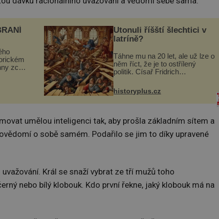
jistou dávku racionálního uvažování a vědomí sebe sama.
BRANÍ
Utonuli říšští šlechtici v
latríně?
ého
Táhne mu na 20 let, ale už lze o
torickém
něm říct, že je to ostřílený
hny zcela
politik. Císař Fridrich
m se
Barbarossa proto posílá svého
Husově
syna a dědice Jindřicha VI. do
se mohou
historyplus.cz
Erfurtu, aby se stal
s...
prostředníkem při řešení sporu
m...
ovat umělou inteligenci tak, aby prošla základním sítem a
ovědomí o sobě samém. Podařilo se jim to díky upravené
uvažování. Král se snaží vybrat ze tří mužů toho
erný nebo bílý klobouk. Kdo první řekne, jaký klobouk má na