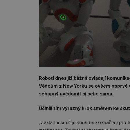
Roboti dnes již běžně zvládají komunikaci
Vědcům z New Yorku se ovšem poprvé v h
schopný uvědomit si sebe sama.
Učinili tím výrazný krok směrem ke skut
„Základní síto“ je souhrnné označení pro te