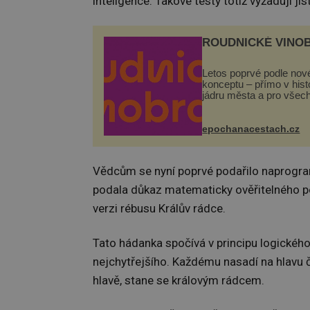
inteligence. Takové testy totiž vyžadují 
ROUDNICKÉ VINO
Letos poprvé podle nov
konceptu – přímo v his
jádru města a pro všec
zdarma. Hlavní progra
odehraje na Karlově a 
náměstí. Návštěvníci 
epochanacestach.cz
těšit na víno, burčák, pe
Vědcům se nyní poprvé podařilo naprogram
podala důkaz matematicky ověřitelného p
verzi rébusu Králův rádce.
Tato hádanka spočívá v principu logického 
nejchytřejšího. Každému nasadí na hlavu č
hlavě, stane se královým rádcem.