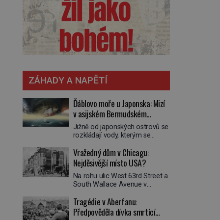
ZÁHADY A NAPĚTÍ
Ďáblovo moře u Japonska: Mizí
v asijském Bermudském
trojúhelníku lodě ve spárech
Jižně od japonských ostrovů se
neznámé síly?
rozkládají vody, kterým se
přezdívá Ďáblovo moře. Vypráví
Vražedný dům v Chicagu:
se o lodích mizejících beze
stopy, podivných světlech,
Nejděsivější místo USA?
zrádných proudech i mořských
Na rohu ulic West 63rd Street a
dracích, kteří měli tyto končiny
South Wallace Avenue v
střežit už v dávných legendách.
Chicagu stojí nenápadná pošta.
Je tichomořský Dračí
Tragédie v Aberfanu:
Nemá žádný speciální nápis ani
trojúhelník skutečně prokletým
pamětní desku. A přesto prý
Předpověděla dívka smrtící
místem, nebo se zde jen
místní zaměstnanci neradi
nebezpečná příroda proměnila