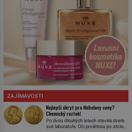
ZAJÍMAVOSTI
Nejlepší úkryt pro Nobelovy ceny?
Chemický roztok!
Po dvou dlouhých letech otevírá dveře
své laboratoře. Oči prolétnou po stole,