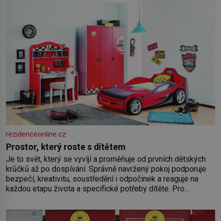
rezidenceonline.cz
Prostor, který roste s dítětem
Je to svět, který se vyvíjí a proměňuje od prvních dětských
krůčků až po dospívání. Správně navržený pokoj podporuje
bezpečí, kreativitu, soustředění i odpočinek a reaguje na
každou etapu života a specifické potřeby dítěte. Pro
nejmenší je klíčová jednoduchost, měkkost a bezpečí, proto
by pokoj miminka měl působit především klidně a útulně.
Předškolní věk je