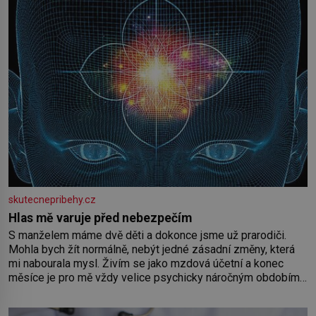
skutecnepribehy.cz
Hlas mě varuje před nebezpečím
S manželem máme dvě děti a dokonce jsme už prarodiči.
Mohla bych žít normálně, nebýt jedné zásadní změny, která
mi nabourala mysl. Živím se jako mzdová účetní a konec
měsíce je pro mě vždy velice psychicky náročným obdobím.
Od té chvíle, co máme vnoučata, mi dcera čím dál častěji volá
o pomoc, co se hlídání týče. Dalo by se