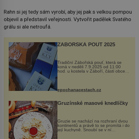
Rahn si jej tedy sám vyrobí, aby jej pak s velkou pompou
objevil a představil veřejnosti. Vytvořit padělek Svatého
grálu si ale netroufá.
ZÁBOŘSKÁ POUŤ 2025
Tradiční Zábořská pouť, která se
koná v neděli 7.9.2025 od 11:00
hod. u kostela v Záboří, části obce
Kly u Mělníka. V programu naleznete
komentovanou prohlídku kostela,
dobovou hudbu, řemesla, atrakce...
epochanacestach.cz
Gruzínské masové knedlíčky
Gruzie se nachází na rozhraní dvou
kontinentů a právě to se promítá i do
její kuchyně. Snoubí se v ní
evropské a asijské chutě a díky tomu
vznikají rozmanité a chuťově bohaté