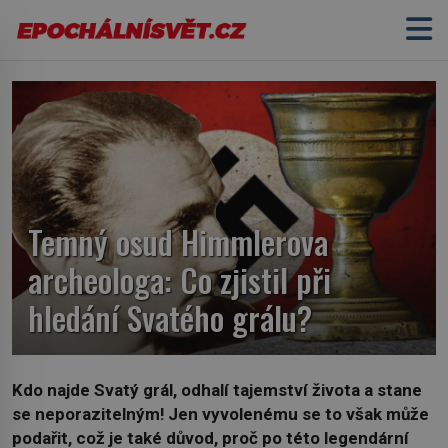
Temný osud Himmlerova
archeologa: Co zjistil při
hledání Svatého grálu?
Kdo najde Svatý grál, odhalí tajemství života a stane
se neporazitelným! Jen vyvolenému se to však může
podařit, což je také důvod, proč po této legendární