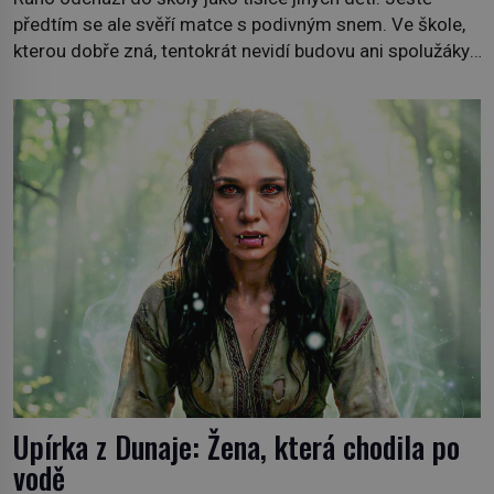
předtím se ale svěří matce s podivným snem. Ve škole,
kterou dobře zná, tentokrát nevidí budovu ani spolužáky.
Místo nich se před ní tyčí cosi temného. O několik hodin
později je mrtvá. Mohla devítiletá Zahlédla vlastní
osud? Dne 21. října 1966 se velšská vesnice Aberfan […]
Upírka z Dunaje: Žena, která chodila po
vodě