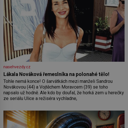
nasehvezdy.cz
Lákala Nováková řemeslníka na polonahé tělo!
Tohle nemá konce! O šarvátkách mezi manželi Sandrou
Novákovou (44) a Vojtěchem Moravcem (39) se toho
napsalo už hodně. Ale kdo by doufal, že horká zem u herečky
ze seriálu Ulice a režiséra vychladne,