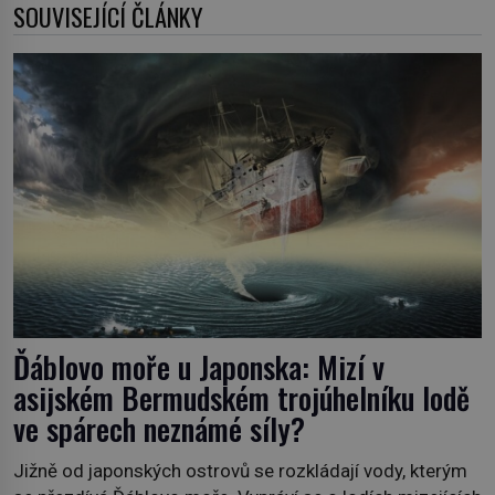
SOUVISEJÍCÍ ČLÁNKY
Ďáblovo moře u Japonska: Mizí v
asijském Bermudském trojúhelníku lodě
ve spárech neznámé síly?
Jižně od japonských ostrovů se rozkládají vody, kterým