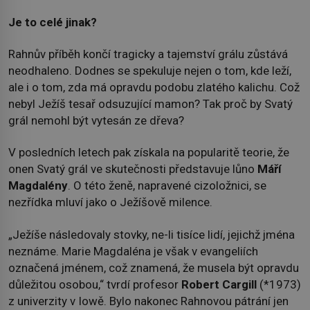
Je to celé jinak?
Rahnův příběh končí tragicky a tajemství grálu zůstává
neodhaleno. Dodnes se spekuluje nejen o tom, kde leží,
ale i o tom, zda má opravdu podobu zlatého kalichu. Což
nebyl Ježíš tesař odsuzující mamon? Tak proč by Svatý
grál nemohl být vytesán ze dřeva?
V posledních letech pak získala na popularitě teorie, že
onen Svatý grál ve skutečnosti představuje lůno
Máří
Magdalény
. O této ženě, napravené cizoložnici, se
nezřídka mluví jako o Ježíšově milence.
„Ježíše následovaly stovky, ne-li tisíce lidí, jejichž jména
neznáme. Marie Magdaléna je však v evangeliích
označená jménem, což znamená, že musela být opravdu
důležitou osobou,“ tvrdí profesor
Robert Cargill
(*1973)
z univerzity v Iowě. Bylo nakonec Rahnovou pátrání jen