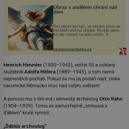
Obraz s andělem chrání náš
dům
Ten obraz byl kýč, se kterým jsme se
nechtěli nikomu chlubit. Rychle jsme
ho ale vraceli na jeho místo. S
manželem Vaškem jsme si pořídili
chaloupku, takový domek na severu
Čech, kde jsme si naplánova...
skutecnepribehy.cz
Henrich Himmler
(1900–1945), velitel SS a oddaný
služebník
Adolfa Hitlera
(1889–1945), o tom nemá
nejmenších pochyb. Pokud se mu jej podaří najít, získá
nacistické Německo moc nad celým světem!
A pomoci mu s tím má i německý archeolog
Otto Rahn
(1904–1939). Tomu se samozřejmě „smlouva s
ďáblem“ krutě vymstí.
„Ďáblův archeolog“