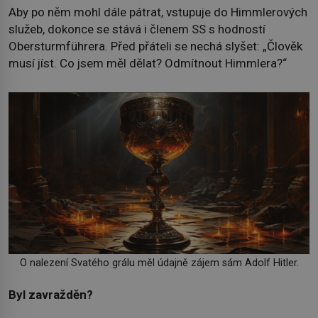
Aby po něm mohl dále pátrat, vstupuje do Himmlerových
služeb, dokonce se stává i členem SS s hodností
Obersturmführera. Před přáteli se nechá slyšet: „Člověk
musí jíst. Co jsem měl dělat? Odmítnout Himmlera?“
O nalezení Svatého grálu měl údajně zájem sám Adolf Hitler.
Byl zavražděn?