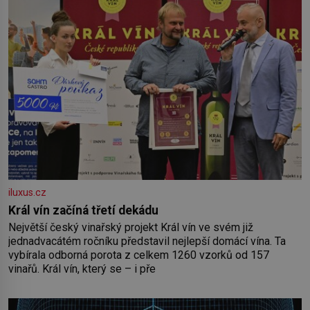
iluxus.cz
Král vín začíná třetí dekádu
Největší český vinařský projekt Král vín ve svém již
jednadvacátém ročníku představil nejlepší domácí vína. Ta
vybírala odborná porota z celkem 1260 vzorků od 157
vinařů. Král vín, který se – i pře