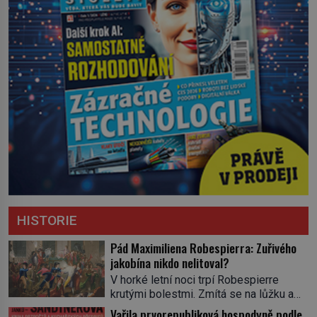
HISTORIE
Pád Maximiliena Robespierra: Zuřivého
jakobína nikdo nelitoval?
V horké letní noci trpí Robespierre
krutými bolestmi. Zmítá se na lůžku a
hlavou mu víří kolotoč myšlenek. Když
Vařila prvorepubliková hospodyně podle