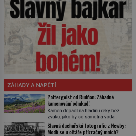
ZÁHADY A NAPĚTÍ
Poltergeist od Rudňan: Záhadné
kamenování odnikud!
Kámen dopadl na hladinu řeky bez
zvuku, jako by se samotná voda
rozhodla mlčet. Mladší z chlapců
Slavná duchařská fotografie z Newby:
bolestně strhl ruku, ale další úder ho
Modlí se u oltáře přízračný mnich?
zasáhl dříve, než si vůbec uvědomil