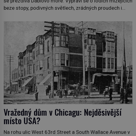
se přezdívá Ďáblovo moře. Vypráví se o lodích mizejících
beze stopy, podivných světlech, zrádných proudech i
mořských dracích, kteří měli tyto končiny střežit už v
dávných legendách. Je tichomořský Dračí trojúhelník
skutečně prokletým místem, nebo se zde jen
nebezpečná příroda proměnila v jednu z
nejpůsobivějších námořních záhad? […]
Vražedný dům v Chicagu: Nejděsivější
místo USA?
Na rohu ulic West 63rd Street a South Wallace Avenue v