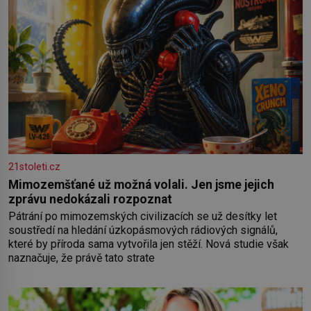
21stoleti.cz
Mimozemšťané už možná volali. Jen jsme jejich
zprávu nedokázali rozpoznat
Pátrání po mimozemských civilizacích se už desítky let
soustředí na hledání úzkopásmových rádiových signálů,
které by příroda sama vytvořila jen stěží. Nová studie však
naznačuje, že právě tato strate