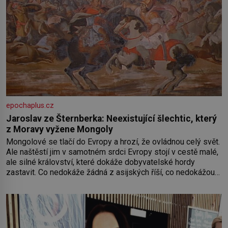
epochaplus.cz
Jaroslav ze Šternberka: Neexistující šlechtic, který
z Moravy vyžene Mongoly
Mongolové se tlačí do Evropy a hrozí, že ovládnou celý svět.
Ale naštěstí jim v samotném srdci Evropy stojí v cestě malé,
ale silné království, které dokáže dobyvatelské hordy
zastavit. Co nedokáže žádná z asijských říší, co nedokážou
Němci – to dokáže český král. Nebo že by ne? Mongolové
od roku 1223 postupují podél Kaspického a Azovského
moře,