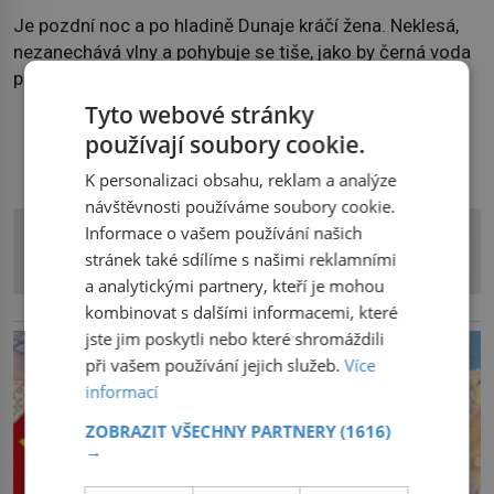
Je pozdní noc a po hladině Dunaje kráčí žena. Neklesá,
nezanechává vlny a pohybuje se tiše, jako by černá voda
pod ní byla dlažbou. Muž, který ji z břehu pozoruje, ji
údajně poznává, jenže Ruža Vlajna má být v tu chvíli
Tyto webové stránky
mrtvá celé století. Vesnice Kisiljevo v severovýchodním
používají soubory cookie.
DALŠÍ ČLÁNKY Z RUBRIKY
Srbsku má s upíry nevyřízené účty. […]
K personalizaci obsahu, reklam a analýze
návštěvnosti používáme soubory cookie.
Informace o vašem používání našich
stránek také sdílíme s našimi reklamními
a analytickými partnery, kteří je mohou
kombinovat s dalšími informacemi, které
reklama
jste jim poskytli nebo které shromáždili
při vašem používání jejich služeb.
Více
informací
ZOBRAZIT VŠECHNY PARTNERY
(1616)
→