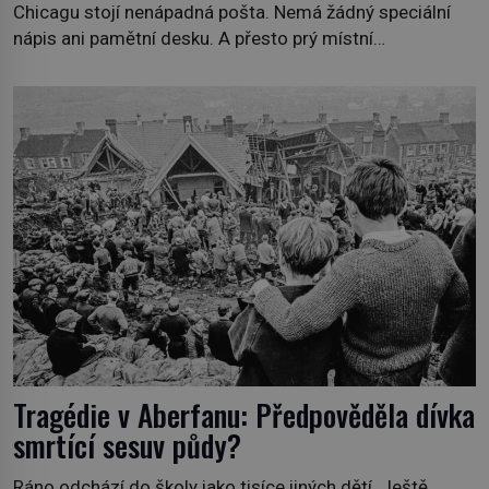
Chicagu stojí nenápadná pošta. Nemá žádný speciální
nápis ani pamětní desku. A přesto prý místní
zaměstnanci neradi chodí do sklepa. Právě tady totiž
sídlil sériový vrah H. H. Holmes a také nejpropracovanější
past na lidi v dějinách americké kriminalistiky. Herman
Webster Mudgett (1861–1896) přijíždí […]
Tragédie v Aberfanu: Předpověděla dívka
smrtící sesuv půdy?
Ráno odchází do školy jako tisíce jiných dětí. Ještě