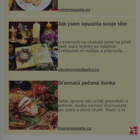
pokrmy, které rozhodně st...
nejsemsama.cz
Jak jsem opustila svoje tělo
U známých na chalupě jsme na půdě
našli staré bylinky po babičce.
Zvědavost mi nedala a připravila
jsem si z nich lektvar… Zimní pobyt
na chalupě se pro mě vlastní vinou
změnil v děsivý zážitek, na kt...
skutecnepribehy.cz
Šťavnatá pečená šunka
Tahle úprava vás určitě přesvědčí o
jednom: šunku nemusí doprovázet
jen ostré a slané chutě. Navíc s ní
nakrmíte poměrně hodně hladových
krků. Ingredience sádlo 3 kg šunky
vcelku 3 stroužky česneku hl...
tisicereceptu.cz