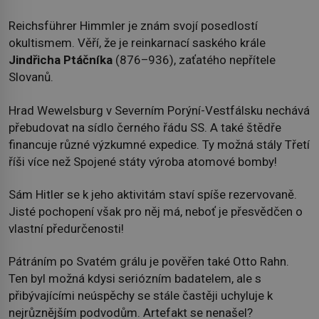
Reichsführer Himmler je znám svojí posedlostí
okultismem. Věří, že je reinkarnací saského krále
Jindřicha Ptáčníka
(876–936), zaťatého nepřítele
Slovanů.
Hrad Wewelsburg v Severním Porýní-Vestfálsku nechává
přebudovat na sídlo černého řádu SS. A také štědře
financuje různé výzkumné expedice. Ty možná stály Třetí
říši více než Spojené státy výroba atomové bomby!
Sám Hitler se k jeho aktivitám staví spíše rezervovaně.
Jisté pochopení však pro něj má, neboť je přesvědčen o
vlastní předurčenosti!
Pátráním po Svatém grálu je pověřen také Otto Rahn.
Ten byl možná kdysi seriózním badatelem, ale s
přibývajícími neúspěchy se stále častěji uchyluje k
nejrůznějším podvodům. Artefakt se nenašel?