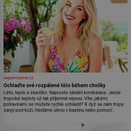
nejsemsama.cz
Ochlaďte své rozpálené tělo během chvilky
Léto, teplo a sluníčko. Naprosto ideální kombinace. Jenže
tropické teploty už tak příjemné nejsou. Víte, jakými
potravinami se můžete rychle ochladit? K dyž se nám tropy
zaryjí pod kůži, hledáme úlevu v bazénu nebo pomocí
klimatizace. Jenže ne vždycky můžeme být v jejich blízkosti.
Nemusíte však zoufat. Pokud budete mít promyšlený
jídelníček, žadné pařáky si na vás