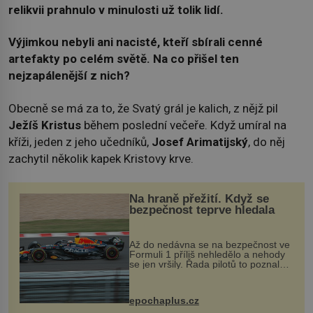
relikvii prahnulo v minulosti už tolik lidí.
Výjimkou nebyli ani nacisté, kteří sbírali cenné
artefakty po celém světě. Na co přišel ten
nejzapálenější z nich?
Obecně se má za to, že Svatý grál je kalich, z nějž pil
Ježíš Kristus
během poslední večeře. Když umíral na
kříži, jeden z jeho učedníků,
Josef Arimatijský
, do něj
zachytil několik kapek Kristovy krve.
Na hraně přežití. Když se
bezpečnost teprve hledala
Až do nedávna se na bezpečnost ve
Formuli 1 příliš nehledělo a nehody
se jen vršily. Řada pilotů to poznala
na vlastní kůži, často s trvalými
následky nebo bohužel i ztrátou
života. Dnes nepochopiteln...
epochaplus.cz