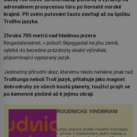
adrenalinem prosycenou túru po hornaté norské
krajině. Při svém putování často zavítají až na špičku
Trolího jazyka.
Zhruba 700 metrů nad hladinou jezera
Ringedalsvatnet, v pohoří Skjeggedal na jihu země,
vybíhá do bezedné prázdnoty skalní výčnělek,
připomínající vyplazený jazyk.
Jedinečný přírodní úkaz, kterému nikdo neřekne jinak než
Trolltunga neboli Trolí jazyk, přitahuje jako magnet
dobrodruhy ze všech koutů planety, toužící projít se
po kamenné plošině až k jejímu okraji.
ROUDNICKÉ VINOBRANÍ
Letos poprvé podle nového konceptu
– přímo v historickém jádru města a