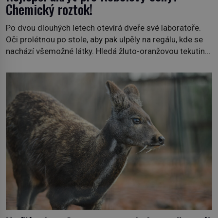
Chemický roztok!
Po dvou dlouhých letech otevírá dveře své laboratoře.
Oči prolétnou po stole, aby pak ulpěly na regálu, kde se
nachází všemožné látky. Hledá žluto-oranžovou tekutinu,
jakmile ji zahlédne, nesmírně se mu uleví. Teď může svůj
plán dokončit. Pod termínem aqua regia se skrývá
směs s názvem lučavka královská. Svůj přídomek nemá
pro nic za nic, […]