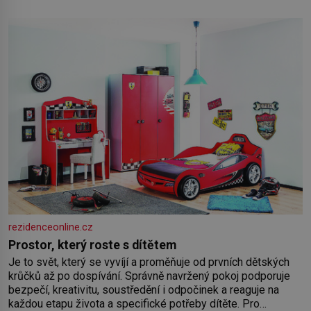
nedávno přečetli. Je to opravdu tak, s věkem jako kdyby se
paměť rozhodla stávkovat. Cvičte
rezidenceonline.cz
Prostor, který roste s dítětem
Je to svět, který se vyvíjí a proměňuje od prvních dětských
krůčků až po dospívání. Správně navržený pokoj podporuje
bezpečí, kreativitu, soustředění i odpočinek a reaguje na
každou etapu života a specifické potřeby dítěte. Pro