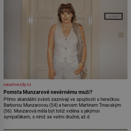
Lva a Střelce v sobě nesou žár, odvahu a neutuchající elán.
Vaše
nasehvezdy.cz
Pomsta Munzarové nevěrnému muži?
Přímo skandální zvěsti zaznívají ve spojitosti s herečkou
Barborou Munzarovou (54) a hercem Martinem Trnavským
(56). Munzarová měla být totiž viděna s jakýmsi
sympaťákem, s nímž se velmi družně, až d