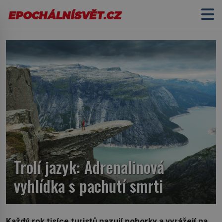
Trolí jazyk: Adrenalinová
vyhlídka s pachutí smrti
Každý rok tisíce turistů nazují pohorky a vyrážejí na