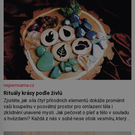
nejsemsama.cz
Rituály krásy podle živlů
Zjistěte, jak síla čtyř přírodních elementů dokáže proměnit
vaši koupelnu v posvátný prostor pro omlazení těla i
zklidnění unavené mysli. Jak pečovat o pleť a tělo v souladu
s hvězdami? Každá z nás v sobě nese otisk vesmíru, který
se projevuje nejen v naší povaze, ale i v potřebách naší
pokožky. Ohnivá znamení Ženy narozené ve znamení Berana,