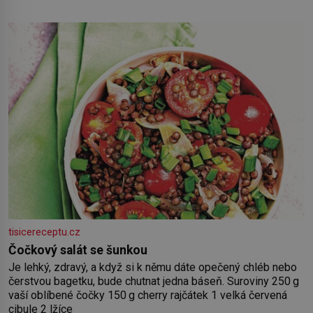
nejmenší je klíčová jednoduchost, měkkost a bezpečí, proto
by pokoj miminka měl působit především klidně a útulně.
Předškolní věk je
tisicereceptu.cz
Čočkový salát se šunkou
Je lehký, zdravý, a když si k němu dáte opečený chléb nebo
čerstvou bagetku, bude chutnat jedna báseň. Suroviny 250 g
vaší oblíbené čočky 150 g cherry rajčátek 1 velká červená
cibule 2 lžíce