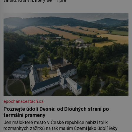
vinařů. Král vín, který se – i pře
epochanacestach.cz
Poznejte údolí Desné: od Dlouhých strání po
termální prameny
Jen málokteré místo v České republice nabízí tolik
rozmanitých zážitků na tak malém území jako údolí řeky