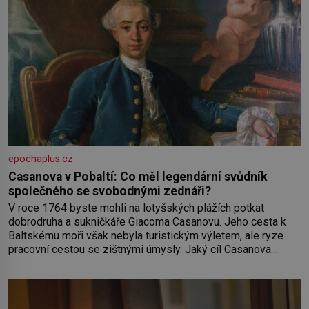
epochaplus.cz
Casanova v Pobaltí: Co měl legendární svůdník
společného se svobodnými zednáři?
V roce 1764 byste mohli na lotyšských plážích potkat
dobrodruha a sukničkáře Giacoma Casanovu. Jeho cesta k
Baltskému moři však nebyla turistickým výletem, ale ryze
pracovní cestou se zištnými úmysly. Jaký cíl Casanova
sledoval, když se například procházel uličkami lotyšské
Rigy? Casanova v Pobaltí kontaktoval tamní zednářské lóže.
Nebyl v této oblasti žádným nováčkem, protože do
zednářské