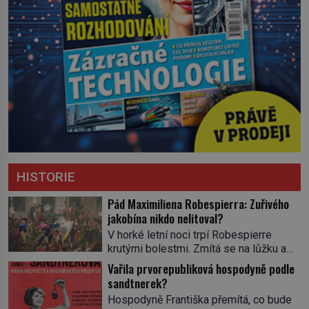
HISTORIE
Pád Maximiliena Robespierra: Zuřivého
jakobína nikdo nelitoval?
V horké letní noci trpí Robespierre
krutými bolestmi. Zmítá se na lůžku a
hlavou mu víří kolotoč myšlenek. Když
Vařila prvorepubliková hospodyně podle
se probere z mdlob, vzpomene si na
sandtnerek?
jednu z pařížských jasnovidek, kterou
Hospodyně Františka přemítá, co bude
před lety navštívil. Prorokovala mu