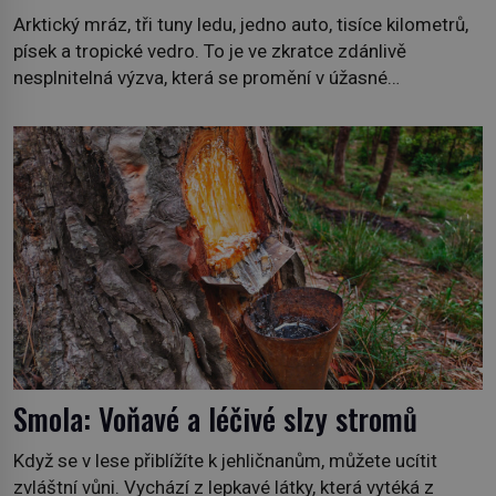
Arktický mráz, tři tuny ledu, jedno auto, tisíce kilometrů,
písek a tropické vedro. To je ve zkratce zdánlivě
nesplnitelná výzva, která se promění v úžasné
dobrodružství a důkaz, že nic není nemožné. Vše začíná
na podzim 1958 jako hec. Rádio Luxembourg přichází s
neobvyklou výzvou. Tomu, kdo dokáže dopravit ze
severního polárního kruhu na […]
Smola: Voňavé a léčivé slzy stromů
Když se v lese přiblížíte k jehličnanům, můžete ucítit
zvláštní vůni. Vychází z lepkavé látky, která vytéká z