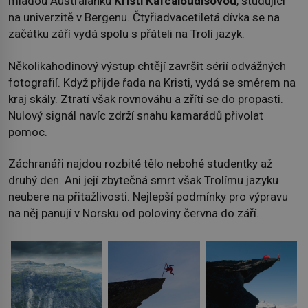
mladou Australanku
Kristi Kafcaloudisovou
, studující
na univerzitě v Bergenu. Čtyřiadvacetiletá dívka se na
začátku září vydá spolu s přáteli na Trolí jazyk.
Několikahodinový výstup chtějí završit sérií odvážných
fotografií. Když přijde řada na Kristi, vydá se směrem na
kraj skály. Ztratí však rovnováhu a zřítí se do propasti.
Nulový signál navíc zdrží snahu kamarádů přivolat
pomoc.
Záchranáři najdou rozbité tělo nebohé studentky až
druhý den. Ani její zbytečná smrt však Trolímu jazyku
neubere na přitažlivosti. Nejlepší podmínky pro výpravu
na něj panují v Norsku od poloviny června do září.