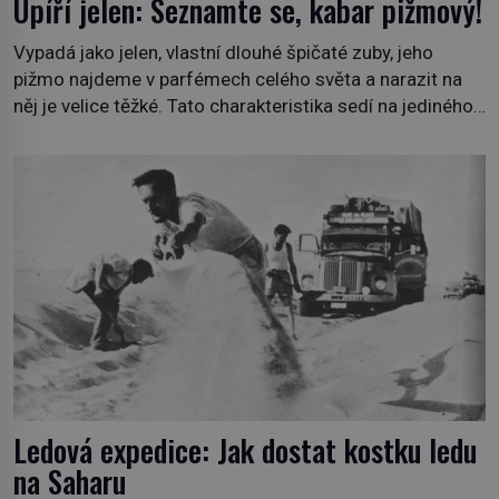
Upíří jelen: Seznamte se, kabar pižmový!
Vypadá jako jelen, vlastní dlouhé špičaté zuby, jeho
pižmo najdeme v parfémech celého světa a narazit na
něj je velice těžké. Tato charakteristika sedí na jediného
zástupce zvířecí říše – kabara pižmového. V Evropě ho
jako první popíše švédský botanik Carl Linné (1707–
1778), jenže v Asii o něm ví už celá staletí. Zvíře
připomíná jelena, v kohoutku dosahuje […]
Ledová expedice: Jak dostat kostku ledu
na Saharu