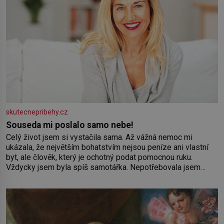
skutecnepribehy.cz
Souseda mi poslalo samo nebe!
Celý život jsem si vystačila sama. Až vážná nemoc mi
ukázala, že největším bohatstvím nejsou peníze ani vlastní
byt, ale člověk, který je ochotný podat pomocnou ruku.
Vždycky jsem byla spíš samotářka. Nepotřebovala jsem
kolem sebe partu kamarádek ani partnera. Stačily mi knihy,
práce a hlavně klid. Hned po studiích jsem odešla z rodného
města,