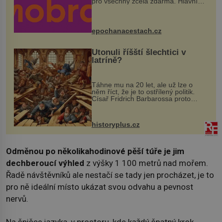
pro všechny zcela zdarma. Hlavní
program se odehraje na Karlově a
Husově náměstí. Návštěvníci se
mohou těšit na víno, burčák, pes...
epochanacestach.cz
Utonuli říšští šlechtici v
latríně?
Táhne mu na 20 let, ale už lze o
něm říct, že je to ostřílený politik.
Císař Fridrich Barbarossa proto
posílá svého syna a dědice Jindřicha
VI. do Erfurtu, aby se stal
prostředníkem při řešení sporu m...
historyplus.cz
Odměnou po několikahodinové pěší túře je jim
dechberoucí výhled
z výšky 1 100 metrů nad mořem.
Řadě návštěvníků ale nestačí se tady jen procházet, je to
pro ně ideální místo ukázat svou odvahu a pevnost
nervů.
Na špičce jazyka, v prostoru, kde každý špatný krok