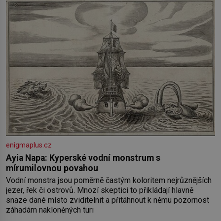
enigmaplus.cz
Ayia Napa: Kyperské vodní monstrum s
mírumilovnou povahou
Vodní monstra jsou poměrně častým koloritem nejrůznějších
jezer, řek či ostrovů. Mnozí skeptici to přikládají hlavně
snaze dané místo zviditelnit a přitáhnout k němu pozornost
záhadám nakloněných turi