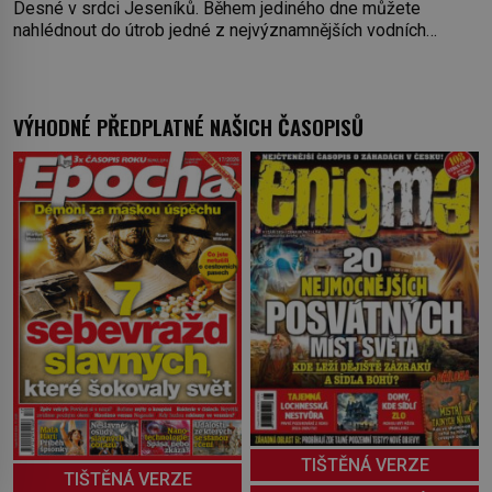
Desné v srdci Jeseníků. Během jediného dne můžete
nahlédnout do útrob jedné z nejvýznamnějších vodních
elektráren v Evropě, vydat se na horské hřebeny, projet se na
koloběžce a den zakončit poznáváním památek ve Velkých
Losinách nebo v termálním
VÝHODNÉ PŘEDPLATNÉ NAŠICH ČASOPISŮ
TIŠTĚNÁ VERZE
TIŠTĚNÁ VERZE