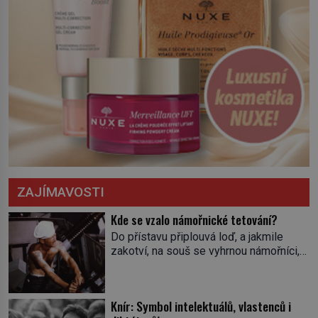
ZAJÍMAVOSTI
Kde se vzalo námořnické tetování?
Do přístavu připlouvá loď, a jakmile
zakotví, na souš se vyhrnou námořníci,
aby utišili žízeň i chtíč. Jdou oním
zvláštním houpavým krokem. A kdyby je
někdo nepoznal podle toho, napoví mu
Knír: Symbol intelektuálů, vlastenců i
potetované paže. Námořnická kérka je