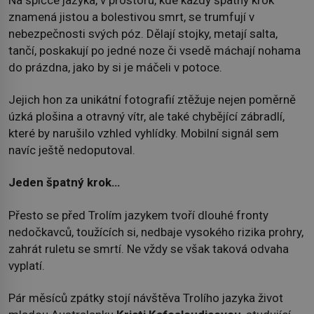
znamená jistou a bolestivou smrt, se trumfují v
nebezpečnosti svých póz. Dělají stojky, metají salta,
tančí, poskakují po jedné noze či vsedě máchají nohama
do prázdna, jako by si je máčeli v potoce.
Jejich hon za unikátní fotografií ztěžuje nejen poměrně
úzká plošina a otravný vítr, ale také chybějící zábradlí,
které by narušilo vzhled vyhlídky. Mobilní signál sem
navíc ještě nedoputoval.
Jeden špatný krok…
Přesto se před Trolím jazykem tvoří dlouhé fronty
nedočkavců, toužících si, nedbaje vysokého rizika prohry,
zahrát ruletu se smrtí. Ne vždy se však taková odvaha
vyplatí.
Pár měsíců zpátky stojí návštěva Trolího jazyka život