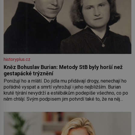
historyplus.cz
Kněz Bohuslav Burian: Metody StB byly horší než
gestapácké trýznění
Ponižují ho a mlátí. Do jídla mu přidávají drogy, nenechají ho
pořádně vyspat a smrtí vyhrožují i jeho nejbližším. Burian
kruté týrání nevydrží a estébákům podepíše všechno, co po
něm chtějí. Svým podpisem jim potvrdí také to, že na něj
během výslechů nikdo nevyvíjel fyzický ani psychický nátlak.
Syn brněnského řezníka chce být knězem a