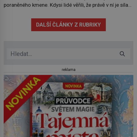
poraněného kmene. Kdysi lidé věřili, že právě v ní je síla
stromu. Smola také patří k nejstarším surovinám, s nimiž
lidstvo pracovalo. Chrání strom před infekcí, hmyzem a
DALŠÍ ČLÁNKY Z RUBRIKY
vysycháním. Dá se říct, že je to přírodní […]
reklama