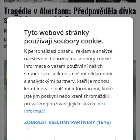
Tragédie v Aberfanu: Předpověděla dívka
smrtící sesuv půdy?
Ráno odchází do školy jako tisíce jiných dětí. Ještě
Tyto webové stránky
předtím se ale svěří matce s podivným snem. Ve škole,
používají soubory cookie.
kterou dobře zná, tentokrát nevidí budovu ani spolužáky.
K personalizaci obsahu, reklam a analýze
Místo nich se před ní tyčí cosi temného. O několik hodin
návštěvnosti používáme soubory cookie.
později je mrtvá. Mohla devítiletá Zahlédla vlastní
Informace o vašem používání našich
osud? Dne 21. října 1966 se velšská vesnice Aberfan […]
stránek také sdílíme s našimi reklamními
a analytickými partnery, kteří je mohou
kombinovat s dalšími informacemi, které
jste jim poskytli nebo které shromáždili
při vašem používání jejich služeb.
Více
informací
ZOBRAZIT VŠECHNY PARTNERY
(1616)
→