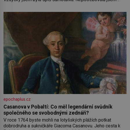
kolem sebe partu kamarádek ani partnera. Stačily mi knihy,
práce a hlavně klid. Hned po studiích jsem odešla z rodného
města,
epochaplus.cz
Casanova v Pobaltí: Co měl legendární svůdník
společného se svobodnými zednáři?
V roce 1764 byste mohli na lotyšských plážích potkat
dobrodruha a sukničkáře Giacoma Casanovu. Jeho cesta k