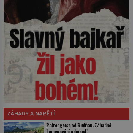
ZÁHADY A NAPĚTÍ
Poltergeist od Rudňan: Záhadné
kamenování odnikud!