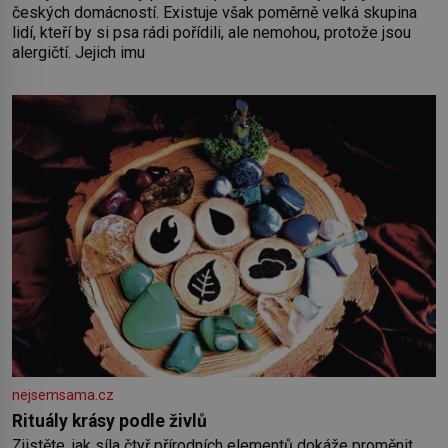
českých domácností. Existuje však poměrně velká skupina
lidí, kteří by si psa rádi pořídili, ale nemohou, protože jsou
alergičtí. Jejich imu
nejsemsama.cz
Rituály krásy podle živlů
Zjistěte, jak síla čtyř přírodních elementů dokáže proměnit