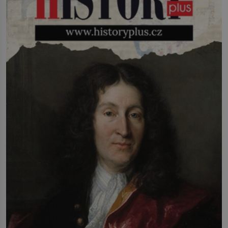
lidstvo pracovalo. Chrání strom před
infekcí, hmyzem a vysycháním. Dá se
říct, že je to přírodní […]