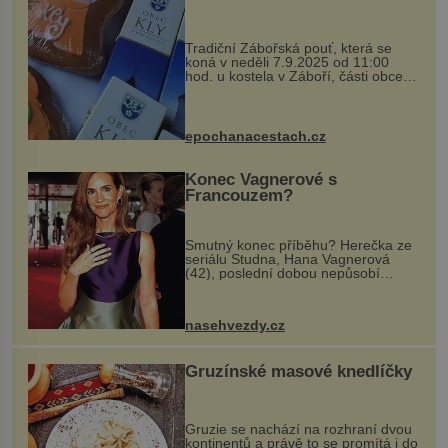
Tradiční Zábořská pouť, která se
koná v neděli 7.9.2025 od 11:00
hod. u kostela v Záboří, části obce
Kly u Mělníka. V programu naleznete
komentovanou prohlídku kostela,
dobovou hudbu, řemesla, atrakce...
epochanacestach.cz
Konec Vagnerové s
Francouzem?
Smutný konec příběhu? Herečka ze
seriálu Studna, Hana Vagnerová
(42), poslední dobou nepůsobí
nejšťastněji. Ačkoli časy její anorexie
jsou už dávno pryč a opět se pyšnila
ženskými křivkami, najednou s...
nasehvezdy.cz
Gruzínské masové knedlíčky
Gruzie se nachází na rozhraní dvou
kontinentů a právě to se promítá i do