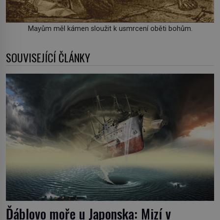
Mayům měl kámen sloužit k usmrcení oběti bohům.
SOUVISEJÍCÍ ČLÁNKY
Ďáblovo moře u Japonska: Mizí v