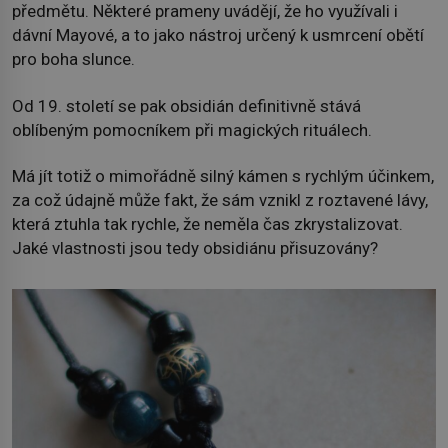
předmětu. Některé prameny uvádějí, že ho využívali i
dávní Mayové, a to jako nástroj určený k usmrcení obětí
pro boha slunce.
Od 19. století se pak obsidián definitivně stává
oblíbeným pomocníkem při magických rituálech.
Má jít totiž o mimořádně silný kámen s rychlým účinkem,
za což údajně může fakt, že sám vznikl z roztavené lávy,
která ztuhla tak rychle, že neměla čas zkrystalizovat.
Jaké vlastnosti jsou tedy obsidiánu přisuzovány?