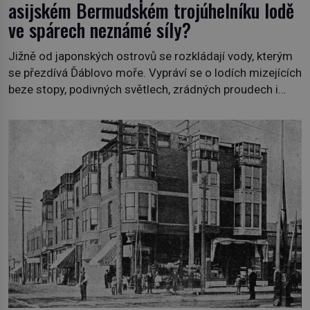
asijském Bermudském trojúhelníku lodě
ve spárech neznámé síly?
Jižně od japonských ostrovů se rozkládají vody, kterým
se přezdívá Ďáblovo moře. Vypráví se o lodích mizejících
beze stopy, podivných světlech, zrádných proudech i
mořských dracích, kteří měli tyto končiny střežit už v
dávných legendách. Je tichomořský Dračí trojúhelník
skutečně prokletým místem, nebo se zde jen
nebezpečná příroda proměnila v jednu z
nejpůsobivějších námořních záhad? […]