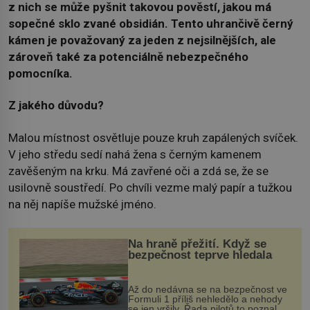
z nich se může pyšnit takovou pověstí, jakou má
sopečné sklo zvané obsidián. Tento uhrančivě černý
kámen je považovaný za jeden z nejsilnějších, ale
zároveň také za potenciálně nebezpečného
pomocníka.
Z jakého důvodu?
Malou místnost osvětluje pouze kruh zapálených svíček.
V jeho středu sedí nahá žena s černým kamenem
zavěšeným na krku. Má zavřené oči a zdá se, že se
usilovně soustředí. Po chvíli vezme malý papír a tužkou
na něj napíše mužské jméno.
Na hraně přežití. Když se
bezpečnost teprve hledala
Až do nedávna se na bezpečnost ve
Formuli 1 příliš nehledělo a nehody
se jen vršily. Řada pilotů to poznala