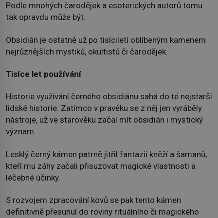
Podle mnohých čarodějek a esoterických autorů tomu
tak opravdu může být.
Obsidián je ostatně už po tisíciletí oblíbeným kamenem
nejrůznějších mystiků, okultistů či čarodějek.
Tisíce let používání
Historie využívání černého obsidiánu sahá do té nejstarší
lidské historie. Zatímco v pravěku se z něj jen vyráběly
nástroje, už ve starověku začal mít obsidián i mystický
význam.
Lesklý černý kámen patrně jitřil fantazii kněží a šamanů,
kteří mu záhy začali přisuzovat magické vlastnosti a
léčebné účinky.
S rozvojem zpracování kovů se pak tento kámen
definitivně přesunul do roviny rituálního či magického