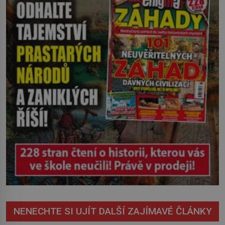
včetně pozdější rakoviny. O 70 let
později pravda o původu této mlhy
vychází najevo. Víme ale […]
NENECHTE SI UJÍT DALŠÍ ZAJÍMAVÉ ČLÁNKY