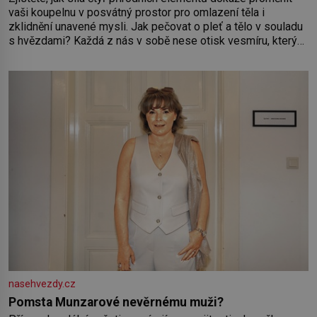
vaši koupelnu v posvátný prostor pro omlazení těla i
zklidnění unavené mysli. Jak pečovat o pleť a tělo v souladu
s hvězdami? Každá z nás v sobě nese otisk vesmíru, který
se projevuje nejen v naší povaze, ale i v potřebách naší
pokožky. Ohnivá znamení Ženy narozené ve znamení Berana,
Lva a Střelce v sobě nesou žár, odvahu a neutuchající elán.
Vaše
nasehvezdy.cz
Pomsta Munzarové nevěrnému muži?