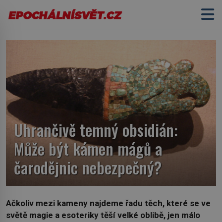
Uhrančivě temný obsidián:
Může být kámen mágů a
čarodějnic nebezpečný?
Ačkoliv mezi kameny najdeme řadu těch, které se ve
světě magie a esoteriky těší velké oblibě, jen málo