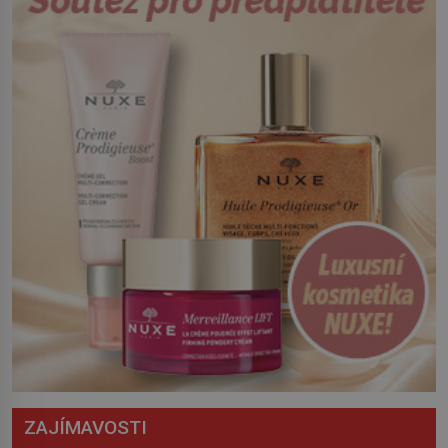
z východu se chce pečlivě připravit!
Český král Václav I. (1205–1253) přijme
opatření, která mají posílit obranu jeho
království. Zajistit hodlá především
severní hranici. Na […]
ZAJÍMAVOSTI