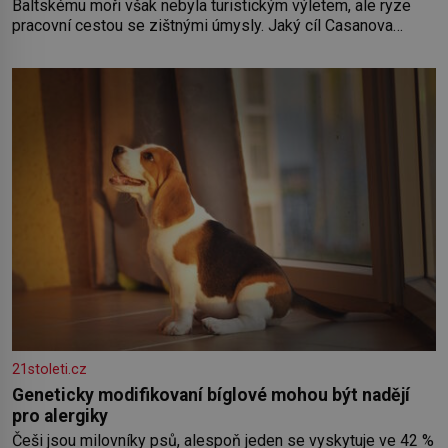
Baltskému moři však nebyla turistickým výletem, ale ryze
pracovní cestou se zištnými úmysly. Jaký cíl Casanova
sledoval, když se například procházel uličkami lotyšské
Rigy? Casanova v Pobaltí kontaktoval tamní zednářské lóže.
Nebyl v této oblasti žádným nováčkem, protože do
zednářské
21stoleti.cz
Geneticky modifikovaní bíglové mohou být nadějí
pro alergiky
Češi jsou milovníky psů, alespoň jeden se vyskytuje ve 42 %