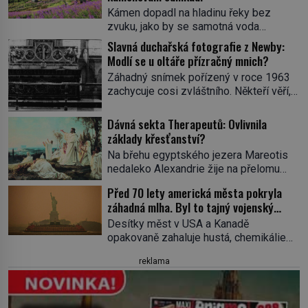
Kámen dopadl na hladinu řeky bez
zvuku, jako by se samotná voda
rozhodla mlčet. Mladší z chlapců
Slavná duchařská fotografie z Newby:
bolestně strhl ruku, ale další úder ho
Modlí se u oltáře přízračný mnich?
zasáhl dříve, než si vůbec uvědomil
Záhadný snímek pořízený v roce 1963
pohyb: tiše, nelidsky přesně. „Odkud…?“
zachycuje cosi zvláštního. Někteří věří,
zachrčel starší student, ale v houštině
že poloprůhledná postava stojící u
na břehu nebyl nikdo, kdo by po nich
oltáře je duch mnicha ze 16. století s
Dávná sekta Therapeutů: Ovlivnila
mohl cokoliv házet. A když se […]
bílým závojem přes obličej, který
základy křesťanství?
pravděpodobně zakrývá lepru nebo jiné
Na břehu egyptského jezera Mareotis
znetvoření. Jiní jsou skeptičtí a považují
nedaleko Alexandrie žije na přelomu
vše za podvod. Jak vlastně vznikla
letopočtu uzavřená komunita mužů a
jedna z nejslavnějších duchařských
Před 70 lety americká města pokryla
žen. Každý obývá vlastní celu, kde se
fotek? Moderní vyšetřovatelé
záhadná mlha. Byl to tajný vojenský
věnuje modlitbě, meditaci a studiu textů,
paranormálních […]
experiment!
a někdy dlouhé dny nic nepozře. Pro
Desítky měst v USA a Kanadě
skupinu se ujme název Therapeuté, a
opakovaně zahaluje hustá, chemikáliemi
přestože zřejmě hluboce ovlivní
páchnoucí mlha…Na kůži tomu, kde se
reklama
křesťanství, vůbec nic o nich nevíme…
do ní vydá, ulpívá zvláštní substance
Jediným svědkem existence […]
neznámého původu, stejná látka
pokrývá také silnice, auta či střechy
domů a lidé hlásí různé zdravotní potíže