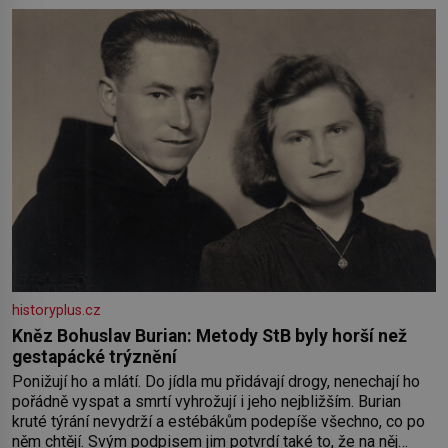
historyplus.cz
Kněz Bohuslav Burian: Metody StB byly horší než
gestapácké trýznění
Ponižují ho a mlátí. Do jídla mu přidávají drogy, nenechají ho
pořádně vyspat a smrtí vyhrožují i jeho nejbližším. Burian
kruté týrání nevydrží a estébákům podepíše všechno, co po
něm chtějí. Svým podpisem jim potvrdí také to, že na něj