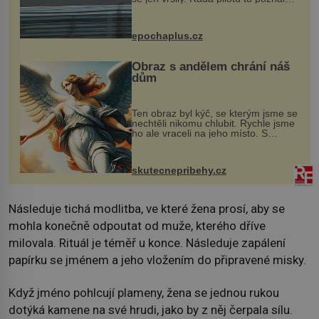
na vlastní kůži, často s trvalými
následky nebo bohužel i ztrátou
života. Dnes nepochopiteln...
epochaplus.cz
Obraz s andělem chrání náš
dům
Ten obraz byl kýč, se kterým jsme se
nechtěli nikomu chlubit. Rychle jsme
ho ale vraceli na jeho místo. S
manželem Vaškem jsme si pořídili
chaloupku, takový domek na severu
Čech, kde jsme si naplánova...
skutecnepribehy.cz
Následuje tichá modlitba, ve které žena prosí, aby se
mohla konečně odpoutat od muže, kterého dříve
milovala. Rituál je téměř u konce. Následuje zapálení
papírku se jménem a jeho vložením do připravené misky.
Když jméno pohlcují plameny, žena se jednou rukou
dotýká kamene na své hrudi, jako by z něj čerpala sílu.