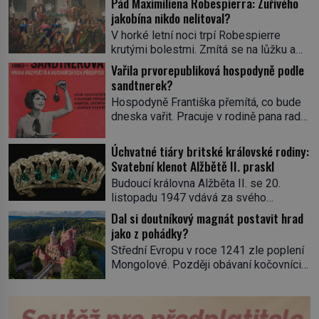
Pád Maximiliena Robespierra: Zuřivého
jakobína nikdo nelitoval?
V horké letní noci trpí Robespierre
krutými bolestmi. Zmítá se na lůžku a
hlavou mu víří kolotoč myšlenek. Když
Vařila prvorepubliková hospodyně podle
se probere z mdlob, vzpomene si na
sandtnerek?
jednu z pařížských jasnovidek, kterou
Hospodyně Františka přemítá, co bude
před lety navštívil. Prorokovala mu
dneska vařit. Pracuje v rodině pana rady
tragický osud. Tehdy se jí vysmál.
a ten má mlsný jazýček. Zalistuje proto
„Robespierre to dotáhne hodně daleko,“
rychle v jedné ze „sandtnerek“.
Úchvatné tiáry britské královské rodiny:
prohlásil o něm jiný významný
„Zaplaťpánbůh, že už nemusíme chodit
Svatební klenot Alžbětě II. praskl
francouzský revolucionář, Honoré de
s lístky,“ povzdechne si směrem ke
Mirabeau […]
Budoucí královna Alžběta II. se 20.
služce, kterou má v kuchyni k ruce.
listopadu 1947 vdává za svého
Ještě v prvních letech nové republiky
vyvoleného Filipa Mountbattena. Aby
Dal si doutníkový magnát postavit hrad
fungoval kvůli nedostatku zboží
měla na obřad ve Westminsteru podle
jako z pohádky?
přídělový systém. […]
tradice „něco vypůjčeného“, její matka jí
Střední Evropu v roce 1241 zle poplení
věnuje jedinečný šperk ze své
Mongolové. Později obávaní kočovníci
soukromé kolekce – diamantovou tiáru
sice odtáhnou, všichni ale počítají s
královny Marie. „Je to ošklivá špičatá
jejich návratem. Václav I. proto začne
tiára,“ zhodnotil klenot britský politik Sir
jednat. Na další případné řádění barbarů
Henry Channon (1897–1958), když si […]