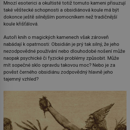
Mnozí esoterici a okultisté totiž tomuto kameni přisuzují
také věštecké schopnosti a obsidiánová koule má být
dokonce ještě silnějším pomocníkem než tradičnější
koule křišťálová.
Autoři knih o magických kamenech však zároveň
nabádají k opatrnosti: Obsidián je prý tak silný, že jeho
nezodpovědné používání nebo dlouhodobé nošení může
naopak psychické či fyzické problémy způsobit. Může
mít sopečné sklo opravdu takovou moc? Nebo je za
pověst černého obsidiánu zodpovědný hlavně jeho
tajemný vzhled?