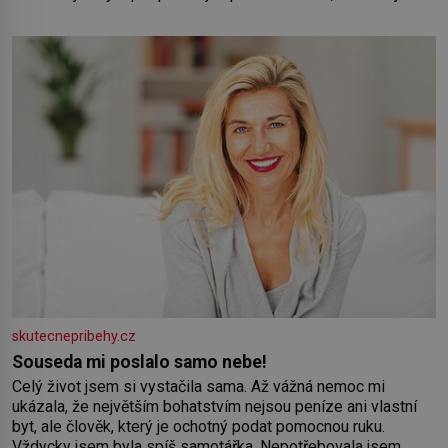
během výslechů nikdo nevyvíjel fyzický ani psychický nátlak.
Syn brněnského řezníka chce být knězem a
skutecnepribehy.cz
Souseda mi poslalo samo nebe!
Celý život jsem si vystačila sama. Až vážná nemoc mi
ukázala, že největším bohatstvím nejsou peníze ani vlastní
byt, ale člověk, který je ochotný podat pomocnou ruku.
Vždycky jsem byla spíš samotářka. Nepotřebovala jsem