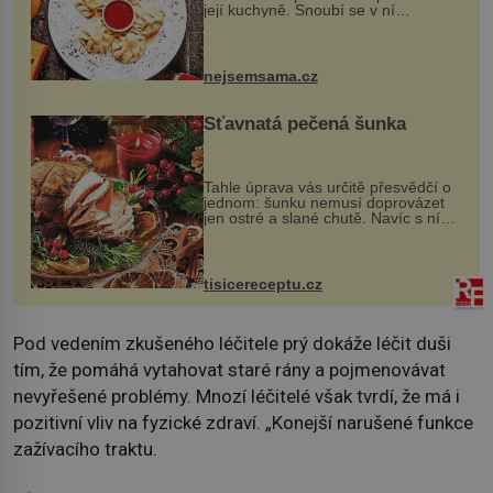
její kuchyně. Snoubí se v ní
evropské a asijské chutě a díky tomu
vznikají rozmanité a chuťově bohaté
pokrmy, které rozhodně st...
nejsemsama.cz
Šťavnatá pečená šunka
Tahle úprava vás určitě přesvědčí o
jednom: šunku nemusí doprovázet
jen ostré a slané chutě. Navíc s ní
nakrmíte poměrně hodně hladových
krků. Ingredience sádlo 3 kg šunky
vcelku 3 stroužky česneku hl...
tisicereceptu.cz
Pod vedením zkušeného léčitele prý dokáže léčit duši
tím, že pomáhá vytahovat staré rány a pojmenovávat
nevyřešené problémy. Mnozí léčitelé však tvrdí, že má i
pozitivní vliv na fyzické zdraví. „Konejší narušené funkce
zažívacího traktu.