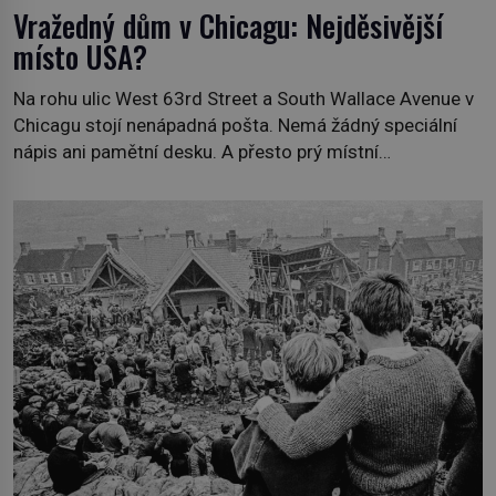
Vražedný dům v Chicagu: Nejděsivější
místo USA?
Na rohu ulic West 63rd Street a South Wallace Avenue v
Chicagu stojí nenápadná pošta. Nemá žádný speciální
nápis ani pamětní desku. A přesto prý místní
zaměstnanci neradi chodí do sklepa. Právě tady totiž
sídlil sériový vrah H. H. Holmes a také nejpropracovanější
past na lidi v dějinách americké kriminalistiky. Herman
Webster Mudgett (1861–1896) přijíždí […]