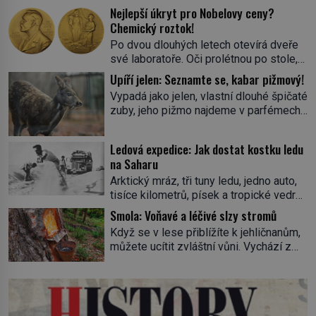
Nejlepší úkryt pro Nobelovy ceny?
Chemický roztok!
Po dvou dlouhých letech otevírá dveře
své laboratoře. Oči prolétnou po stole,
aby pak ulpěly na regálu, kde se nachází
Upíří jelen: Seznamte se, kabar pižmový!
všemožné látky. Hledá žluto-oranžovou
Vypadá jako jelen, vlastní dlouhé špičaté
tekutinu, jakmile ji zahlédne, nesmírně
zuby, jeho pižmo najdeme v parfémech
se mu uleví. Teď může svůj plán
celého světa a narazit na něj je velice
dokončit. Pod termínem aqua regia se
těžké. Tato charakteristika sedí na
skrývá směs s názvem lučavka
Ledová expedice: Jak dostat kostku ledu
jediného zástupce zvířecí říše – kabara
královská. Svůj přídomek nemá pro nic
na Saharu
pižmového. V Evropě ho jako první
za nic, […]
Arktický mráz, tři tuny ledu, jedno auto,
popíše švédský botanik Carl Linné
tisíce kilometrů, písek a tropické vedro.
(1707–1778), jenže v Asii o něm ví už
To je ve zkratce zdánlivě nesplnitelná
celá staletí. Zvíře připomíná jelena,
Smola: Voňavé a léčivé slzy stromů
výzva, která se promění v úžasné
v kohoutku dosahuje […]
Když se v lese přiblížíte k jehličnanům,
dobrodružství a důkaz, že nic není
můžete ucítit zvláštní vůni. Vychází z
nemožné. Vše začíná na podzim 1958
lepkavé látky, která vytéká z
jako hec. Rádio Luxembourg přichází s
poraněného kmene. Kdysi lidé věřili, že
neobvyklou výzvou. Tomu, kdo dokáže
právě v ní je síla stromu. Smola také
dopravit ze severního polárního kruhu
patří k nejstarším surovinám, s nimiž
na […]