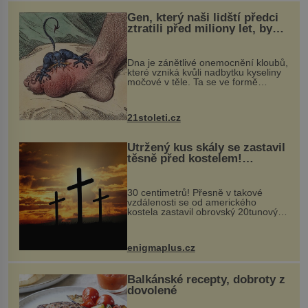
Gen, který naši lidští předci
ztratili před miliony let, by
mohl pomoci s léčbou
„nemoci králů“
Dna je zánětlivé onemocnění kloubů,
které vzniká kvůli nadbytku kyseliny
močové v těle. Ta se ve formě
krystalků ukládá v blízkosti kloubů,
nejčastěji přitom postihuje palce na
nohou, a způsobuje bole...
21stoleti.cz
Utržený kus skály se zastavil
těsně před kostelem!
Ochránila ho boží síla?
30 centimetrů! Přesně v takové
vzdálenosti se od amerického
kostela zastavil obrovský 20tunový
balvan, který se v květnu 2014
nečekaně odtrhl od nedaleké skály
při její demolici. Podle místních stojí
enigmaplus.cz
...
Balkánské recepty, dobroty z
dovolené