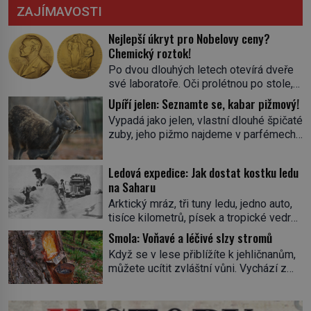
ZAJÍMAVOSTI
Nejlepší úkryt pro Nobelovy ceny?
Chemický roztok!
Po dvou dlouhých letech otevírá dveře
své laboratoře. Oči prolétnou po stole,
aby pak ulpěly na regálu, kde se nachází
Upíří jelen: Seznamte se, kabar pižmový!
všemožné látky. Hledá žluto-oranžovou
Vypadá jako jelen, vlastní dlouhé špičaté
tekutinu, jakmile ji zahlédne, nesmírně
zuby, jeho pižmo najdeme v parfémech
se mu uleví. Teď může svůj plán
celého světa a narazit na něj je velice
dokončit. Pod termínem aqua regia se
těžké. Tato charakteristika sedí na
skrývá směs s názvem lučavka
Ledová expedice: Jak dostat kostku ledu
jediného zástupce zvířecí říše – kabara
královská. Svůj přídomek nemá pro nic
na Saharu
pižmového. V Evropě ho jako první
za nic, […]
Arktický mráz, tři tuny ledu, jedno auto,
popíše švédský botanik Carl Linné
tisíce kilometrů, písek a tropické vedro.
(1707–1778), jenže v Asii o něm ví už
To je ve zkratce zdánlivě nesplnitelná
celá staletí. Zvíře připomíná jelena,
Smola: Voňavé a léčivé slzy stromů
výzva, která se promění v úžasné
v kohoutku dosahuje […]
Když se v lese přiblížíte k jehličnanům,
dobrodružství a důkaz, že nic není
můžete ucítit zvláštní vůni. Vychází z
nemožné. Vše začíná na podzim 1958
lepkavé látky, která vytéká z
jako hec. Rádio Luxembourg přichází s
poraněného kmene. Kdysi lidé věřili, že
neobvyklou výzvou. Tomu, kdo dokáže
právě v ní je síla stromu. Smola také