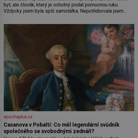
byt, ale člověk, který je ochotný podat pomocnou ruku.
Vždycky jsem byla spíš samotářka. Nepotřebovala jsem
kolem sebe partu kamarádek ani partnera. Stačily mi knihy,
práce a hlavně klid. Hned po studiích jsem odešla z rodného
města,
epochaplus.cz
Casanova v Pobaltí: Co měl legendární svůdník
společného se svobodnými zednáři?