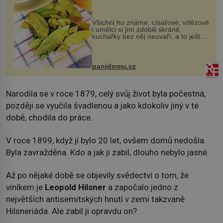
Všichni ho známe, císařové, vítězové
i umělci si jím zdobili skráně,
kuchařky bez něj neuvaří, a to ještě
nevíte, že bobkový list může výrazně
zmírnit některé naše neduhy.
Obsahuje v malém množství ně...
panidomu.cz
Narodila se v roce 1879, celý svůj život byla počestná,
později se vyučila švadlenou a jako kdokoliv jiný v té
době, chodila do práce.
V roce 1899, když jí bylo 20 let, ovšem domů nedošla.
Byla zavražděna. Kdo a jak ji zabil, dlouho nebylo jasné.
Až po nějaké době se objevily svědectví o tom, že
viníkem je
Leopold Hilsner
a započalo jedno z
největších antisemitských hnutí v zemi takzvaně
Hilsneriáda. Ale zabil ji opravdu on?