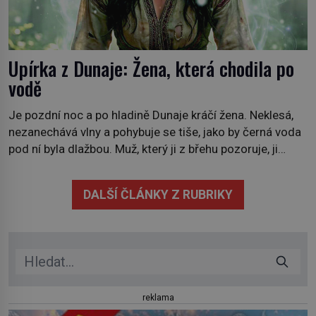
Upírka z Dunaje: Žena, která chodila po
vodě
Je pozdní noc a po hladině Dunaje kráčí žena. Neklesá,
nezanechává vlny a pohybuje se tiše, jako by černá voda
pod ní byla dlažbou. Muž, který ji z břehu pozoruje, ji
údajně poznává, jenže Ruža Vlajna má být v tu chvíli
mrtvá celé století. Vesnice Kisiljevo v severovýchodním
DALŠÍ ČLÁNKY Z RUBRIKY
Srbsku má s upíry nevyřízené účty. […]
reklama