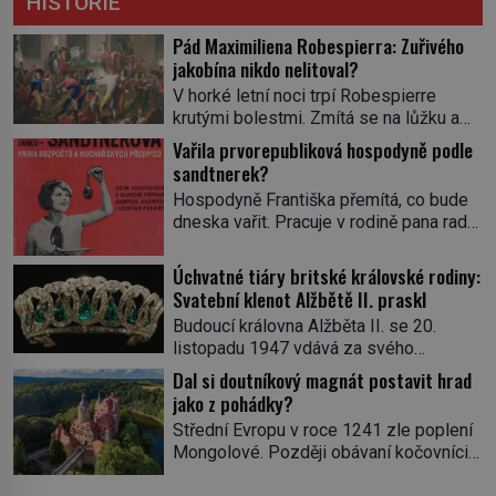
HISTORIE
Pád Maximiliena Robespierra: Zuřivého
jakobína nikdo nelitoval?
V horké letní noci trpí Robespierre
krutými bolestmi. Zmítá se na lůžku a
hlavou mu víří kolotoč myšlenek. Když
Vařila prvorepubliková hospodyně podle
se probere z mdlob, vzpomene si na
sandtnerek?
jednu z pařížských jasnovidek, kterou
Hospodyně Františka přemítá, co bude
před lety navštívil. Prorokovala mu
dneska vařit. Pracuje v rodině pana rady
tragický osud. Tehdy se jí vysmál.
a ten má mlsný jazýček. Zalistuje proto
„Robespierre to dotáhne hodně daleko,“
rychle v jedné ze „sandtnerek“.
Úchvatné tiáry britské královské rodiny:
prohlásil o něm jiný významný
„Zaplaťpánbůh, že už nemusíme chodit
Svatební klenot Alžbětě II. praskl
francouzský revolucionář, Honoré de
s lístky,“ povzdechne si směrem ke
Mirabeau […]
Budoucí královna Alžběta II. se 20.
služce, kterou má v kuchyni k ruce.
listopadu 1947 vdává za svého
Ještě v prvních letech nové republiky
vyvoleného Filipa Mountbattena. Aby
Dal si doutníkový magnát postavit hrad
fungoval kvůli nedostatku zboží
měla na obřad ve Westminsteru podle
jako z pohádky?
přídělový systém. […]
tradice „něco vypůjčeného“, její matka jí
Střední Evropu v roce 1241 zle poplení
věnuje jedinečný šperk ze své
Mongolové. Později obávaní kočovníci
soukromé kolekce – diamantovou tiáru
sice odtáhnou, všichni ale počítají s
královny Marie. „Je to ošklivá špičatá