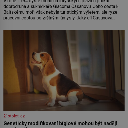
V roce 1764 byste mohli na lotyšských plážích potkat
dobrodruha a sukničkáře Giacoma Casanovu. Jeho cesta k
Baltskému moři však nebyla turistickým výletem, ale ryze
pracovní cestou se zištnými úmysly. Jaký cíl Casanova
sledoval, když se například procházel uličkami lotyšské
Rigy? Casanova v Pobaltí kontaktoval tamní zednářské lóže.
Nebyl v této oblasti žádným nováčkem, protože do
zednářské
21stoleti.cz
Geneticky modifikovaní bíglové mohou být nadějí