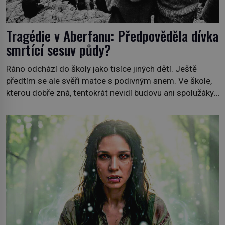
Tragédie v Aberfanu: Předpověděla dívka
smrtící sesuv půdy?
Ráno odchází do školy jako tisíce jiných dětí. Ještě
předtím se ale svěří matce s podivným snem. Ve škole,
kterou dobře zná, tentokrát nevidí budovu ani spolužáky.
Místo nich se před ní tyčí cosi temného. O několik hodin
později je mrtvá. Mohla devítiletá Zahlédla vlastní
osud? Dne 21. října 1966 se velšská vesnice Aberfan […]