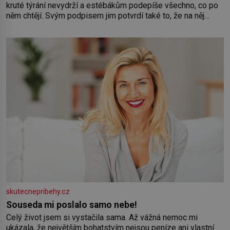
kruté týrání nevydrží a estébákům podepíše všechno, co po
něm chtějí. Svým podpisem jim potvrdí také to, že na něj
během výslechů nikdo nevyvíjel fyzický ani psychický nátlak.
Syn brněnského řezníka chce být knězem a
skutecnepribehy.cz
Souseda mi poslalo samo nebe!
Celý život jsem si vystačila sama. Až vážná nemoc mi
ukázala, že největším bohatstvím nejsou peníze ani vlastní