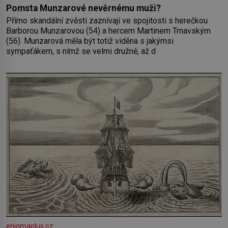
Pomsta Munzarové nevěrnému muži?
Přímo skandální zvěsti zaznívají ve spojitosti s herečkou
Barborou Munzarovou (54) a hercem Martinem Trnavským
(56). Munzarová měla být totiž viděna s jakýmsi
sympaťákem, s nímž se velmi družně, až d
enigmaplus.cz