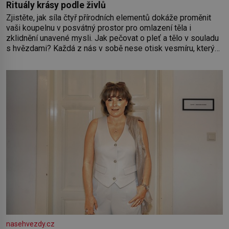
Rituály krásy podle živlů
Zjistěte, jak síla čtyř přírodních elementů dokáže proměnit
vaši koupelnu v posvátný prostor pro omlazení těla i
zklidnění unavené mysli. Jak pečovat o pleť a tělo v souladu
s hvězdami? Každá z nás v sobě nese otisk vesmíru, který
se projevuje nejen v naší povaze, ale i v potřebách naší
pokožky. Ohnivá znamení Ženy narozené ve znamení Berana,
Lva a Střelce v sobě nesou žár, odvahu a neutuchající elán.
Vaše
nasehvezdy.cz