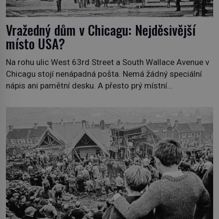
Vražedný dům v Chicagu: Nejděsivější
místo USA?
Na rohu ulic West 63rd Street a South Wallace Avenue v
Chicagu stojí nenápadná pošta. Nemá žádný speciální
nápis ani pamětní desku. A přesto prý místní
zaměstnanci neradi chodí do sklepa. Právě tady totiž
sídlil sériový vrah H. H. Holmes a také nejpropracovanější
past na lidi v dějinách americké kriminalistiky. Herman
Webster Mudgett (1861–1896) přijíždí […]