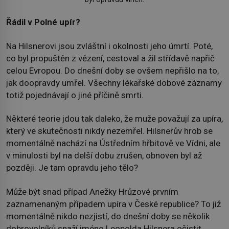
Řádil v Polné upír?
Na Hilsnerovi jsou zvláštní i okolnosti jeho úmrtí. Poté,
co byl propuštěn z vězení, cestoval a žil střídavě napřič
celou Evropou. Do dnešní doby se ovšem nepřišlo na to,
jak doopravdy umřel. Všechny lékařské dobové záznamy
totiž pojednávají o jiné příčině smrti.
Některé teorie jdou tak daleko, že muže považují za upíra,
který ve skutečnosti nikdy nezemřel. Hilsnerův hrob se
momentálně nachází na Ústředním hřbitově ve Vídni, ale
v minulosti byl na delší dobu zrušen, obnoven byl až
později. Je tam opravdu jeho tělo?
Může být snad případ Anežky Hrůzové prvním
zaznamenaným případem upíra v České republice? To již
momentálně nikdo nezjistí, do dnešní doby se několik
dobrovolníků snaží jméno Leopolda Hilsnera očistit.