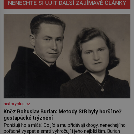
NENECHTE SI UJÍT DALŠÍ ZAJÍMAVÉ ČLÁNKY
historyplus.cz
Kněz Bohuslav Burian: Metody StB byly horší než
gestapácké trýznění
Ponižují ho a mlátí. Do jídla mu přidávají drogy, nenechají ho
pořádně vyspat a smrtí vyhrožují i jeho nejbližším. Burian