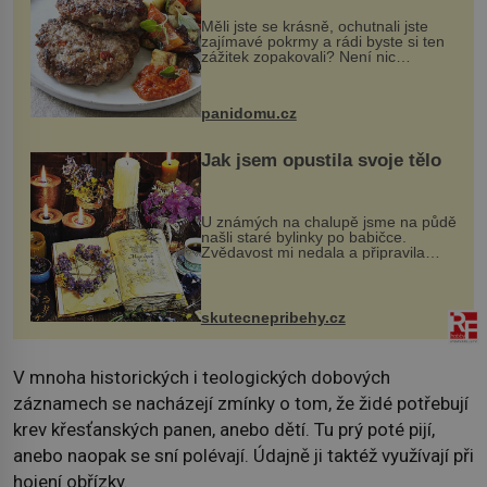
Měli jste se krásně, ochutnali jste
zajímavé pokrmy a rádi byste si ten
zážitek zopakovali? Není nic
snazšího. Pljeskavica (10 porcí)
Možná jste ji ochutnali na dovolené v
bývalé Jugoslávii, lze ji vi...
panidomu.cz
Jak jsem opustila svoje tělo
U známých na chalupě jsme na půdě
našli staré bylinky po babičce.
Zvědavost mi nedala a připravila
jsem si z nich lektvar… Zimní pobyt
na chalupě se pro mě vlastní vinou
změnil v děsivý zážitek, na kt...
skutecnepribehy.cz
V mnoha historických i teologických dobových
záznamech se nacházejí zmínky o tom, že židé potřebují
krev křesťanských panen, anebo dětí. Tu prý poté pijí,
anebo naopak se sní polévají. Údajně ji taktéž využívají při
hojení obřízky.