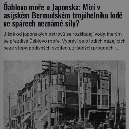
Ďáblovo moře u Japonska: Mizí v
asijském Bermudském trojúhelníku lodě
ve spárech neznámé síly?
Jižně od japonských ostrovů se rozkládají vody, kterým
se přezdívá Ďáblovo moře. Vypráví se o lodích mizejících
beze stopy, podivných světlech, zrádných proudech i
mořských dracích, kteří měli tyto končiny střežit už v
dávných legendách. Je tichomořský Dračí trojúhelník
skutečně prokletým místem, nebo se zde jen
nebezpečná příroda proměnila v jednu z
nejpůsobivějších námořních záhad? […]