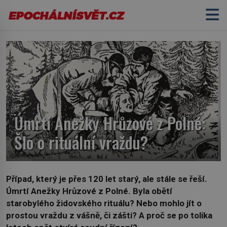
Úmrtí Anežky Hrůzové z Polné:
Šlo o rituální vraždu?
Případ, který je přes 120 let starý, ale stále se řeší.
Úmrtí Anežky Hrůzové z Polné. Byla obětí
starobylého židovského rituálu? Nebo mohlo jít o
prostou vraždu z vášně, či zášti? A proč se po tolika