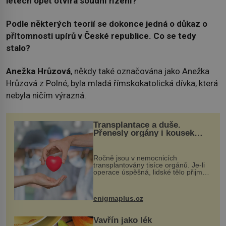
letech opět otvírá soudní řízení?
Podle některých teorií se dokonce jedná o důkaz o
přítomnosti upírů v České republice. Co se tedy
stalo?
Anežka Hrůzová
, někdy také označována jako Anežka
Hrůzová z Polné, byla mladá římskokatolická dívka, která
nebyla ničím výrazná.
Transplantace a duše.
Přenesly orgány i kousek
osobnosti dárce?
Ročně jsou v nemocnicích
transplantovány tisíce orgánů. Je-li
operace úspěšná, lidské tělo přijme
darovaný orgán za své a pacient
může vést plnohodnotný život. Ale co
když při transplantaci nepřijímám...
enigmaplus.cz
Vavřín jako lék