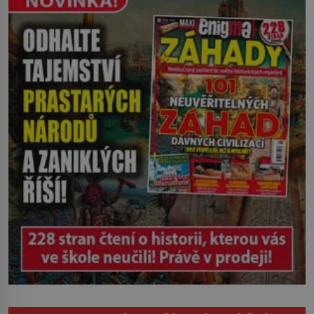
pokrývá také silnice, auta či střechy
domů a lidé hlásí různé zdravotní potíže
včetně pozdější rakoviny. O 70 let
později pravda o původu této mlhy
vychází najevo. Víme ale […]