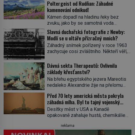
Poltergeist od Rudňan: Záhadné
kamenování odnikud!
Kámen dopadl na hladinu řeky bez
zvuku, jako by se samotná voda
rozhodla mlčet. Mladší z chlapců
Slavná duchařská fotografie z Newby:
bolestně strhl ruku, ale další úder ho
Modlí se u oltáře přízračný mnich?
zasáhl dříve, než si vůbec uvědomil
Záhadný snímek pořízený v roce 1963
pohyb: tiše, nelidsky přesně. „Odkud…?“
zachycuje cosi zvláštního. Někteří věří,
zachrčel starší student, ale v houštině
že poloprůhledná postava stojící u
na břehu nebyl nikdo, kdo by po nich
oltáře je duch mnicha ze 16. století s
Dávná sekta Therapeutů: Ovlivnila
mohl cokoliv házet. A když se […]
bílým závojem přes obličej, který
základy křesťanství?
pravděpodobně zakrývá lepru nebo jiné
Na břehu egyptského jezera Mareotis
znetvoření. Jiní jsou skeptičtí a považují
nedaleko Alexandrie žije na přelomu
vše za podvod. Jak vlastně vznikla
letopočtu uzavřená komunita mužů a
jedna z nejslavnějších duchařských
Před 70 lety americká města pokryla
žen. Každý obývá vlastní celu, kde se
fotek? Moderní vyšetřovatelé
záhadná mlha. Byl to tajný vojenský
věnuje modlitbě, meditaci a studiu textů,
paranormálních […]
experiment!
a někdy dlouhé dny nic nepozře. Pro
Desítky měst v USA a Kanadě
skupinu se ujme název Therapeuté, a
opakovaně zahaluje hustá, chemikáliemi
přestože zřejmě hluboce ovlivní
páchnoucí mlha…Na kůži tomu, kde se
reklama
křesťanství, vůbec nic o nich nevíme…
do ní vydá, ulpívá zvláštní substance
Jediným svědkem existence […]
neznámého původu, stejná látka