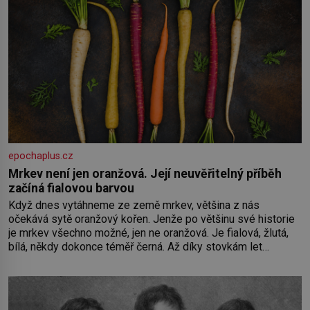
epochaplus.cz
Mrkev není jen oranžová. Její neuvěřitelný příběh
začíná fialovou barvou
Když dnes vytáhneme ze země mrkev, většina z nás
očekává sytě oranžový kořen. Jenže po většinu své historie
je mrkev všechno možné, jen ne oranžová. Je fialová, žlutá,
bílá, někdy dokonce téměř černá. Až díky stovkám let
pečlivého šlechtění se z ní stává zelenina, bez které si
českou zahradu ani nedokážeme představit. Její příběh je