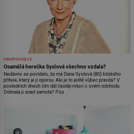
nasehvezdy.cz
Osamělá herečka Syslová všechno vzdala?
Nedávno se povídalo, že má Dana Syslová (80) blízkého
přítele, který je jí oporou. Ale je to ještě vůbec pravda? V
posledních dnech čím dál častěji mluví o svém odchodu.
Dohnala ji snad samota? Půs