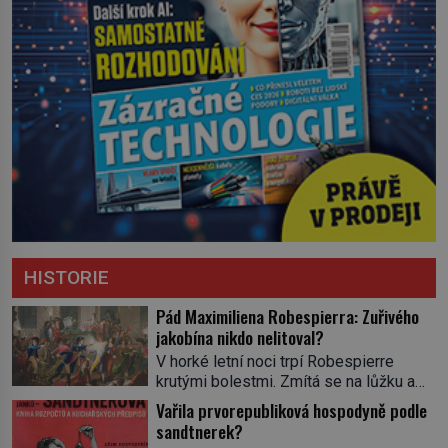
HISTORIE
Pád Maximiliena Robespierra: Zuřivého
jakobína nikdo nelitoval?
V horké letní noci trpí Robespierre
krutými bolestmi. Zmítá se na lůžku a
hlavou mu víří kolotoč myšlenek. Když
Vařila prvorepubliková hospodyně podle
se probere z mdlob, vzpomene si na
sandtnerek?
jednu z pařížských jasnovidek, kterou