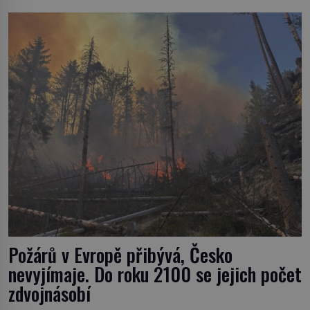
dokáže ovládat jen vývojově nesrovnatelně jednodušší
živočichy, než je člověk. Najít skutečné zombie není nic
nemožného ani v naší přírodě. […]
Požárů v Evropě přibývá, Česko
nevyjímaje. Do roku 2100 se jejich počet
zdvojnásobí