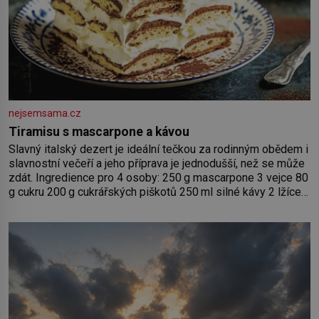
nejsemsama.cz
Tiramisu s mascarpone a kávou
Slavný italský dezert je ideální tečkou za rodinným obědem i
slavnostní večeří a jeho příprava je jednodušší, než se může
zdát. Ingredience pro 4 osoby: 250 g mascarpone 3 vejce 80
g cukru 200 g cukrářských piškotů 250 ml silné kávy 2 lžíce
amaretta kakao na posypání Postup: Oddělte žloutky od
bílků. Žloutky vyšlehejte s cukrem do světlé pěny a postupně
do nich vmíchejte mascarpone, aby vznikl hladký