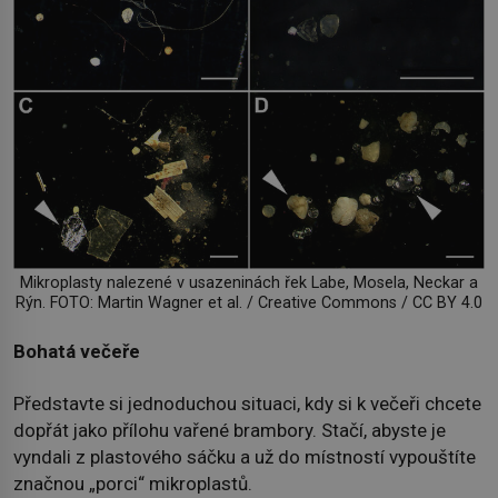
Mikroplasty nalezené v usazeninách řek Labe, Mosela, Neckar a
Rýn. FOTO: Martin Wagner et al. / Creative Commons / CC BY 4.0
Bohatá večeře
Představte si jednoduchou situaci, kdy si k večeři chcete
dopřát jako přílohu vařené brambory. Stačí, abyste je
vyndali z plastového sáčku a už do místností vypouštíte
značnou „porci“ mikroplastů.