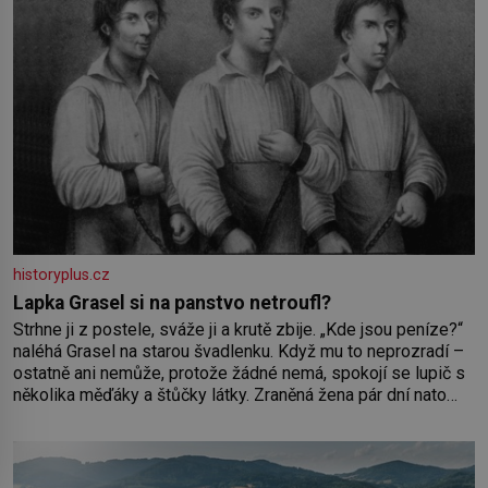
historyplus.cz
Lapka Grasel si na panstvo netroufl?
Strhne ji z postele, sváže ji a krutě zbije. „Kde jsou peníze?“
naléhá Grasel na starou švadlenku. Když mu to neprozradí –
ostatně ani nemůže, protože žádné nemá, spokojí se lupič s
několika měďáky a štůčky látky. Zraněná žena pár dní nato
umírá. Je to muž nebývale krutý. Jeho činy budí hrůzu ještě
dlouho po jeho smrti