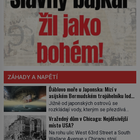
ZÁHADY A NAPĚTÍ
Ďáblovo moře u Japonska: Mizí v
asijském Bermudském trojúhelníku lodě
ve spárech neznámé síly?
Jižně od japonských ostrovů se
rozkládají vody, kterým se přezdívá
Ďáblovo moře. Vypráví se o lodích
Vražedný dům v Chicagu: Nejděsivější
mizejících beze stopy, podivných
místo USA?
světlech, zrádných proudech i mořských
Na rohu ulic West 63rd Street a South
dracích, kteří měli tyto končiny střežit už
Wallace Avenue v Chicagu stojí