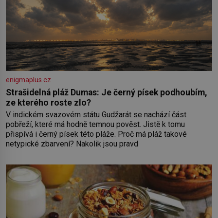
enigmaplus.cz
Strašidelná pláž Dumas: Je černý písek podhoubím,
ze kterého roste zlo?
V indickém svazovém státu Gudžarát se nachází část
pobřeží, které má hodně temnou pověst. Jistě k tomu
přispívá i černý písek této pláže. Proč má pláž takové
netypické zbarvení? Nakolik jsou pravd