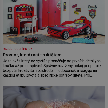
rezidenceonline.cz
Prostor, který roste s dítětem
Je to svět, který se vyvíjí a proměňuje od prvních dětských
krůčků až po dospívání. Správně navržený pokoj podporuje
bezpečí, kreativitu, soustředění i odpočinek a reaguje na
každou etapu života a specifické potřeby dítěte. Pro
nejmenší je klíčová jednoduchost, měkkost a bezpečí, proto
by pokoj miminka měl působit především klidně a útulně.
Předškolní věk je