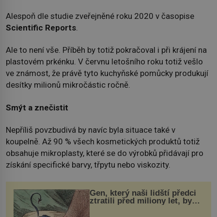
Alespoň dle studie zveřejněné roku 2020 v časopise
Scientific Reports
.
Ale to není vše. Příběh by totiž pokračoval i při krájení na
plastovém prkénku. V červnu letošního roku totiž vešlo
ve známost, že právě tyto kuchyňské pomůcky produkují
desítky milionů mikročástic ročně.
Smýt a znečistit
Nepříliš povzbudivá by navíc byla situace také v
koupelně. Až 90 % všech kosmetických produktů totiž
obsahuje mikroplasty, které se do výrobků přidávají pro
získání specifické barvy, třpytu nebo viskozity.
Gen, který naši lidští předci
ztratili před miliony let, by
mohl pomoci s léčbou
„nemoci králů“