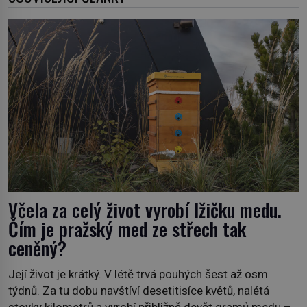
Včela za celý život vyrobí lžičku medu.
Čím je pražský med ze střech tak
ceněný?
Její život je krátký. V létě trvá pouhých šest až osm
týdnů. Za tu dobu navštíví desetitisíce květů, nalétá
stovky kilometrů a vyrobí přibližně devět gramů medu –