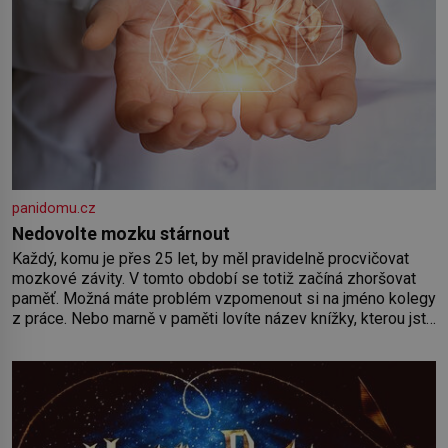
panidomu.cz
Nedovolte mozku stárnout
Každý, komu je přes 25 let, by měl pravidelně procvičovat
mozkové závity. V tomto období se totiž začíná zhoršovat
paměť. Možná máte problém vzpomenout si na jméno kolegy
z práce. Nebo marně v paměti lovíte název knížky, kterou jste
nedávno přečetli. Je to opravdu tak, s věkem jako kdyby se
paměť rozhodla stávkovat. Cvičte