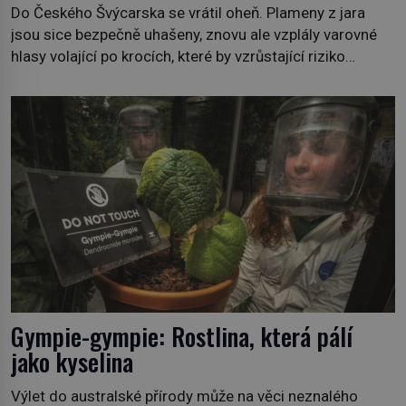
Do Českého Švýcarska se vrátil oheň. Plameny z jara
jsou sice bezpečně uhašeny, znovu ale vzplály varovné
hlasy volající po krocích, které by vzrůstající riziko
lesních požárů do budoucna minimalizovaly. Lesní
požáry už nejsou problémem pouze vzdáleného
Středomoří. S oteplujícím se klimatem, vysušenou
krajinou a desetiletími lidských zásahů se z nich stává
nový evropský normál […]
Gympie-gympie: Rostlina, která pálí
jako kyselina
Výlet do australské přírody může na věci neznalého