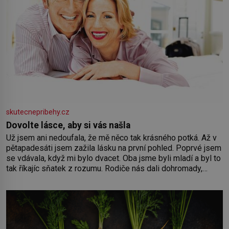
skutecnepribehy.cz
Dovolte lásce, aby si vás našla
Už jsem ani nedoufala, že mě něco tak krásného potká. Až v
pětapadesáti jsem zažila lásku na první pohled. Poprvé jsem
se vdávala, když mi bylo dvacet. Oba jsme byli mladí a byl to
tak říkajíc sňatek z rozumu. Rodiče nás dali dohromady,
Toník byl dobře zaopatřený mladý muž. Manželství nám
oběma moc nesvědčilo, brzy jsme zjistili, že