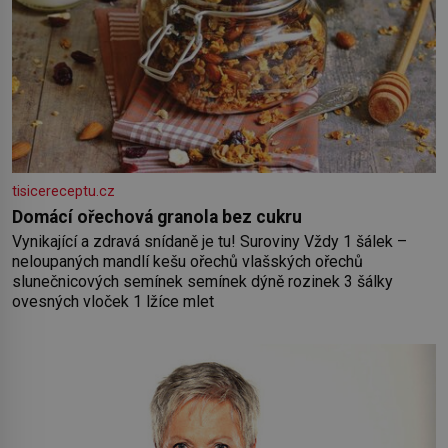
tisicereceptu.cz
Domácí ořechová granola bez cukru
Vynikající a zdravá snídaně je tu! Suroviny Vždy 1 šálek –
neloupaných mandlí kešu ořechů vlašských ořechů
slunečnicových semínek semínek dýně rozinek 3 šálky
ovesných vloček 1 lžíce mlet