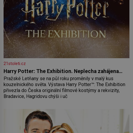
21stoleti.cz
Harry Potter: The Exhibition. Neplecha zahájena…
Pražské Letňany se na půl roku proměnily v malý kus
kouzelnického světa. Výstava Harry Potter™: The Exhibition
přivezla do Česka originální filmové kostýmy a rekvizity,
Bradavice, Hagridovu chýši i uč