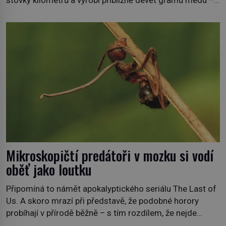
zhruba jednu čajovou lžičku. Sama o sobě se může zdát
bezvýznamná. Teprve když se spojí s dalšími desítkami
tisíc příslušnic svého včelstva, vznikne jeden z
nejdokonalejších organismů […]
Mikroskopičtí predátoři v mozku si vodí
oběť jako loutku
Připomíná to námět apokalyptického seriálu The Last of
Us. A skoro mrazí při představě, že podobné horory
probíhají v přírodě běžně – s tím rozdílem, že nejde
pouze o infekce parazitickou houbou a že predátor