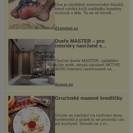
Dna je zánětlivé onemocnění kloubů,
které vzniká kvůli nadbytku kyseliny
močové v těle. Ta se ve formě
krystalků ukládá v blízkosti kloubů,
nejčastěji přitom postihuje palce na
nohou, a způsobuje bole...
21stoleti.cz
Dveře MASTER – pro
interiéry navržené s
rozumem i vášní!
Otočné dveře MASTER, opláštění
kůže antik, skrytá zárubeň AKTIVE
40/00 Interiéry navrhované na
zakázku často vyžadují atypické
rozměry nejen nábytku, ale i
otvorových prvků. Technické zázemí
iluxus.cz
dnes umož...
Gruzínské masové knedlíčky
Gruzie se nachází na rozhraní dvou
kontinentů a právě to se promítá i do
její kuchyně. Snoubí se v ní
evropské a asijské chutě a díky tomu
vznikají rozmanité a chuťově bohaté