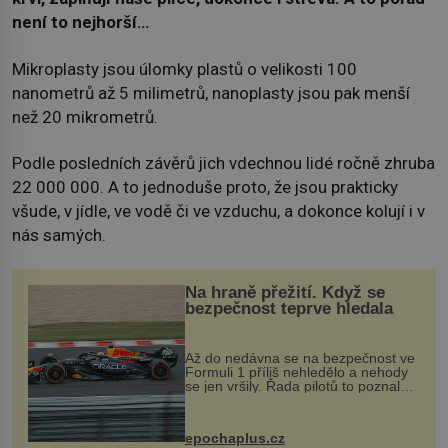
není to nejhorší…
Mikroplasty jsou úlomky plastů o velikosti 100
nanometrů až 5 milimetrů, nanoplasty jsou pak menší
než 20 mikrometrů.
Podle posledních závěrů jich vdechnou lidé ročně zhruba
22 000 000. A to jednoduše proto, že jsou prakticky
všude, v jídle, ve vodě či ve vzduchu, a dokonce kolují i v
nás samých.
Na hraně přežití. Když se
bezpečnost teprve hledala
Až do nedávna se na bezpečnost ve
Formuli 1 příliš nehledělo a nehody
se jen vršily. Řada pilotů to poznala
na vlastní kůži, často s trvalými
následky nebo bohužel i ztrátou
života. Dnes nepochopiteln...
epochaplus.cz