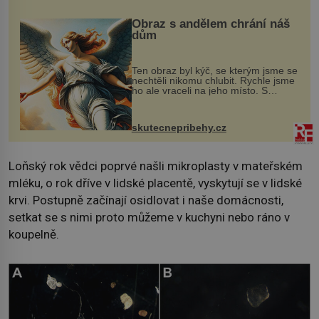
Obraz s andělem chrání náš
dům
Ten obraz byl kýč, se kterým jsme se
nechtěli nikomu chlubit. Rychle jsme
ho ale vraceli na jeho místo. S
manželem Vaškem jsme si pořídili
chaloupku, takový domek na severu
Čech, kde jsme si naplánova...
skutecnepribehy.cz
Loňský rok vědci poprvé našli mikroplasty v mateřském
mléku, o rok dříve v lidské placentě, vyskytují se v lidské
krvi. Postupně začínají osidlovat i naše domácnosti,
setkat se s nimi proto můžeme v kuchyni nebo ráno v
koupelně.