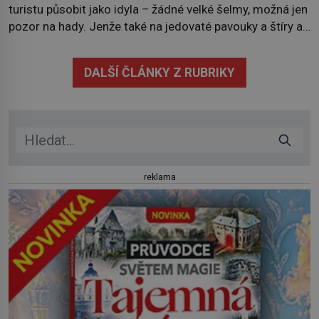
turistu působit jako idyla – žádné velké šelmy, možná jen
pozor na hady. Jenže také na jedovaté pavouky a štíry a
co už tuší málokdo, i na nenápadný keř se srdčitými listy.
Stačí letmý dotyk a ozve se pronikavá bolest, která
DALŠÍ ČLÁNKY Z RUBRIKY
přetrvává i týdny. Nenápadný tento […]
reklama