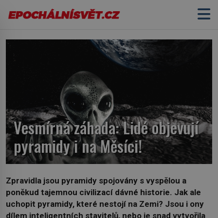
Vesmírná záhada: Lidé objevují
pyramidy i na Měsíci!
Zpravidla jsou pyramidy spojovány s vyspělou a
poněkud tajemnou civilizací dávné historie. Jak ale
uchopit pyramidy, které nestojí na Zemi? Jsou i ony
dílem inteligentních stavitelů, nebo je snad vytvořila