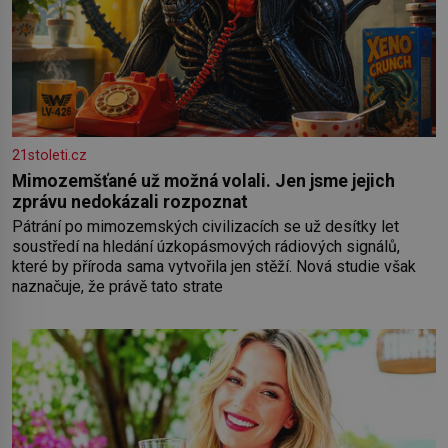
21stoleti.cz
Mimozemšťané už možná volali. Jen jsme jejich
zprávu nedokázali rozpoznat
Pátrání po mimozemských civilizacích se už desítky let
soustředí na hledání úzkopásmových rádiových signálů,
které by příroda sama vytvořila jen stěží. Nová studie však
naznačuje, že právě tato strate