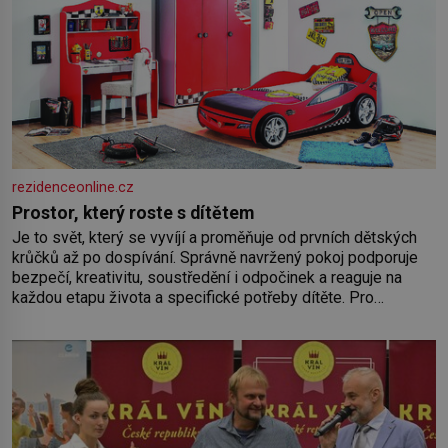
rezidenceonline.cz
Prostor, který roste s dítětem
Je to svět, který se vyvíjí a proměňuje od prvních dětských
krůčků až po dospívání. Správně navržený pokoj podporuje
bezpečí, kreativitu, soustředění i odpočinek a reaguje na
každou etapu života a specifické potřeby dítěte. Pro
nejmenší je klíčová jednoduchost, měkkost a bezpečí, proto
by pokoj miminka měl působit především klidně a útulně.
Předškolní věk je