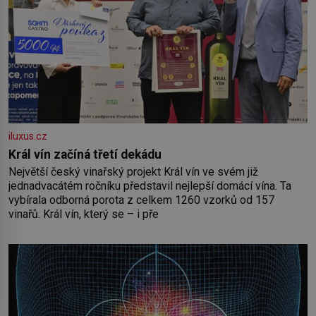
iluxus.cz
Král vín začíná třetí dekádu
Největší český vinařský projekt Král vín ve svém již
jednadvacátém ročníku představil nejlepší domácí vína. Ta
vybírala odborná porota z celkem 1260 vzorků od 157
vinařů. Král vín, který se – i pře