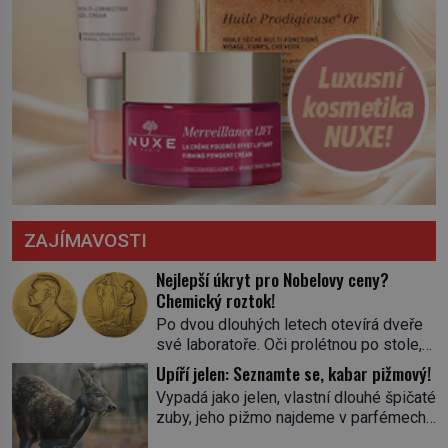
ZAJÍMAVOSTI
Nejlepší úkryt pro Nobelovy ceny?
Chemický roztok!
Po dvou dlouhých letech otevírá dveře
své laboratoře. Oči prolétnou po stole,
aby pak ulpěly na regálu, kde se nachází
Upíří jelen: Seznamte se, kabar pižmový!
všemožné látky. Hledá žluto-oranžovou
Vypadá jako jelen, vlastní dlouhé špičaté
tekutinu, jakmile ji zahlédne, nesmírně
zuby, jeho pižmo najdeme v parfémech
se mu uleví. Teď může svůj plán
celého světa a narazit na něj je velice
dokončit. Pod termínem aqua regia se