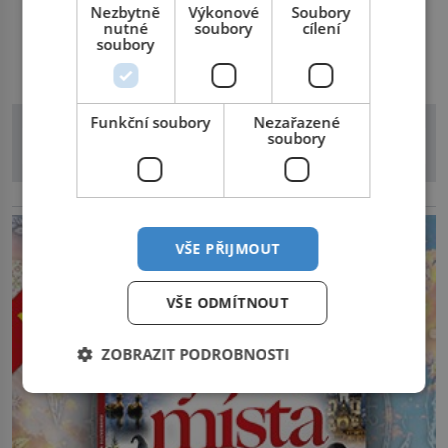
údajně poznává, jenže Ruža Vlajna má být v tu chvíli
Nezbytně
Výkonové
Soubory
nutné
soubory
cílení
mrtvá celé století. Vesnice Kisiljevo v severovýchodním
soubory
DALŠÍ ČLÁNKY Z RUBRIKY
Srbsku má s upíry nevyřízené účty. […]
Funkční soubory
Nezařazené
soubory
reklama
VŠE PŘIJMOUT
VŠE ODMÍTNOUT
ZOBRAZIT PODROBNOSTI