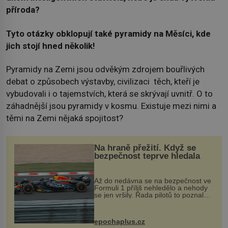
příroda?
Tyto otázky obklopují také pyramidy na Měsíci, kde
jich stojí hned několik!
Pyramidy na Zemi jsou odvěkým zdrojem bouřlivých
debat o způsobech výstavby, civilizaci těch, kteří je
vybudovali i o tajemstvích, která se skrývají uvnitř. O to
záhadnější jsou pyramidy v kosmu. Existuje mezi nimi a
těmi na Zemi nějaká spojitost?
Na hraně přežití. Když se
bezpečnost teprve hledala
Až do nedávna se na bezpečnost ve
Formuli 1 příliš nehledělo a nehody
se jen vršily. Řada pilotů to poznala
na vlastní kůži, často s trvalými
následky nebo bohužel i ztrátou
života. Dnes nepochopiteln...
epochaplus.cz