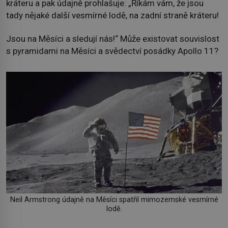
kráteru a pak údajně prohlašuje: „Říkám vám, že jsou
tady nějaké další vesmírné lodě, na zadní straně kráteru!
Jsou na Měsíci a sledují nás!“ Může existovat souvislost
s pyramidami na Měsíci a svědectví posádky Apollo 11?
Neil Armstrong údajně na Měsíci spatřil mimozemské vesmírné
lodě.