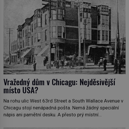
skutečně prokletým místem, nebo se zde jen
nebezpečná příroda proměnila v jednu z
nejpůsobivějších námořních záhad? […]
Vražedný dům v Chicagu: Nejděsivější
místo USA?
Na rohu ulic West 63rd Street a South Wallace Avenue v
Chicagu stojí nenápadná pošta. Nemá žádný speciální
nápis ani pamětní desku. A přesto prý místní
zaměstnanci neradi chodí do sklepa. Právě tady totiž
sídlil sériový vrah H. H. Holmes a také nejpropracovanější