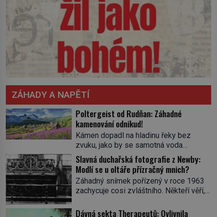
ZÁHADY A NAPĚTÍ
Poltergeist od Rudňan: Záhadné
kamenování odnikud!
Kámen dopadl na hladinu řeky bez
zvuku, jako by se samotná voda
rozhodla mlčet. Mladší z chlapců
Slavná duchařská fotografie z Newby:
bolestně strhl ruku, ale další úder ho
Modlí se u oltáře přízračný mnich?
zasáhl dříve, než si vůbec uvědomil
Záhadný snímek pořízený v roce 1963
pohyb: tiše, nelidsky přesně. „Odkud…?“
zachycuje cosi zvláštního. Někteří věří,
zachrčel starší student, ale v houštině
že poloprůhledná postava stojící u
na břehu nebyl nikdo, kdo by po nich
oltáře je duch mnicha ze 16. století s
Dávná sekta Therapeutů: Ovlivnila
mohl cokoliv házet. A když se […]