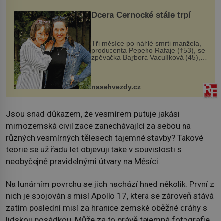
Dcera Černocké stále trpí
Tři měsíce po náhlé smrti manžela,
producenta Pepeho Rafaje (†53), se
zpěvačka Barbora Vaculíková (45),
dcera Petry Černocké (75), poprvé
ozvala veřejnosti. Na sociální síti
sdílela, že se snaží fung...
nasehvezdy.cz
Jsou snad důkazem, že vesmírem putuje jakási
mimozemská civilizace zanechávající za sebou na
různých vesmírných tělesech tajemné stavby? Takové
teorie se už řadu let objevují také v souvislosti s
neobyčejně pravidelnými útvary na Měsíci.
Na lunárním povrchu se jich nachází hned několik. První z
nich je spojován s misí Apollo 17, která se zároveň stává
zatím poslední misí za hranice zemské oběžné dráhy s
lidskou posádkou. Může za to právě tajemná fotografie