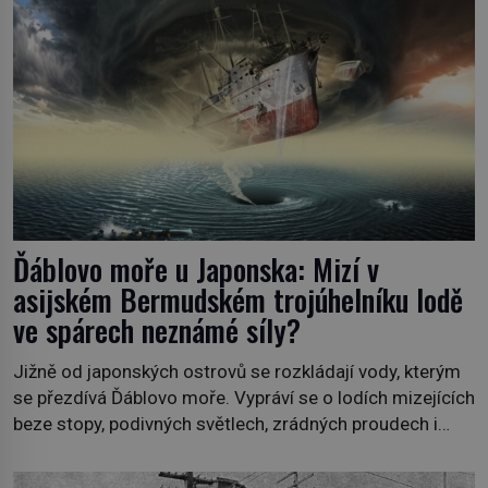
Ďáblovo moře u Japonska: Mizí v
asijském Bermudském trojúhelníku lodě
ve spárech neznámé síly?
Jižně od japonských ostrovů se rozkládají vody, kterým
se přezdívá Ďáblovo moře. Vypráví se o lodích mizejících
beze stopy, podivných světlech, zrádných proudech i
mořských dracích, kteří měli tyto končiny střežit už v
dávných legendách. Je tichomořský Dračí trojúhelník