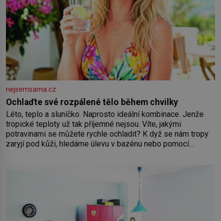
nejsemsama.cz
Ochlaďte své rozpálené tělo během chvilky
Léto, teplo a sluníčko. Naprosto ideální kombinace. Jenže
tropické teploty už tak příjemné nejsou. Víte, jakými
potravinami se můžete rychle ochladit? K dyž se nám tropy
zaryjí pod kůži, hledáme úlevu v bazénu nebo pomocí
klimatizace. Jenže ne vždycky můžeme být v jejich blízkosti.
Nemusíte však zoufat. Pokud budete mít promyšlený
jídelníček, žadné pařáky si na vás