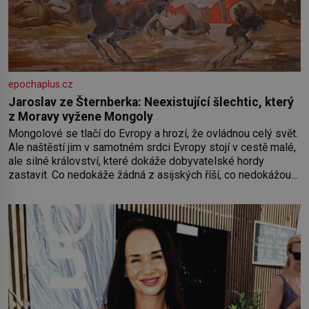
epochaplus.cz
Jaroslav ze Šternberka: Neexistující šlechtic, který
z Moravy vyžene Mongoly
Mongolové se tlačí do Evropy a hrozí, že ovládnou celý svět.
Ale naštěstí jim v samotném srdci Evropy stojí v cestě malé,
ale silné království, které dokáže dobyvatelské hordy
zastavit. Co nedokáže žádná z asijských říší, co nedokážou
Němci – to dokáže český král. Nebo že by ne? Mongolové
od roku 1223 postupují podél Kaspického a Azovského
moře,