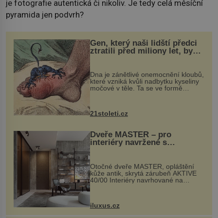
je fotografie autentická či nikoliv. Je tedy celá měsíční
pyramida jen podvrh?
Gen, který naši lidští předci
ztratili před miliony let, by
mohl pomoci s léčbou
„nemoci králů“
Dna je zánětlivé onemocnění kloubů,
které vzniká kvůli nadbytku kyseliny
močové v těle. Ta se ve formě
krystalků ukládá v blízkosti kloubů,
nejčastěji přitom postihuje palce na
nohou, a způsobuje bole...
21stoleti.cz
Dveře MASTER – pro
interiéry navržené s
rozumem i vášní!
Otočné dveře MASTER, opláštění
kůže antik, skrytá zárubeň AKTIVE
40/00 Interiéry navrhované na
zakázku často vyžadují atypické
rozměry nejen nábytku, ale i
otvorových prvků. Technické zázemí
iluxus.cz
dnes umož...