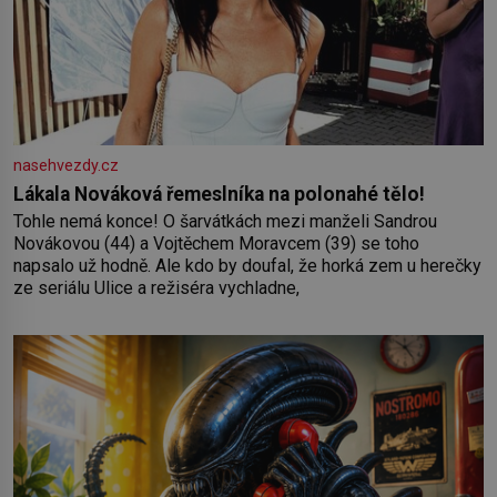
nasehvezdy.cz
Lákala Nováková řemeslníka na polonahé tělo!
Tohle nemá konce! O šarvátkách mezi manželi Sandrou
Novákovou (44) a Vojtěchem Moravcem (39) se toho
napsalo už hodně. Ale kdo by doufal, že horká zem u herečky
ze seriálu Ulice a režiséra vychladne,