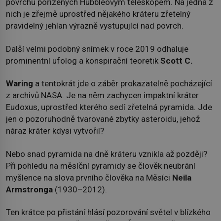
povrchu pořízených Hubbleovým teleskopem. Na jedná z
nich je zřejmě uprostřed nějakého kráteru zřetelný
pravidelný jehlan výrazně vystupující nad povrch.
Další velmi podobný snímek v roce 2019 odhaluje
prominentní ufolog a konspirační teoretik
Scott C
.
Waring
a tentokrát jde o záběr prokazatelně pocházející
z archivů NASA. Je na něm zachycen impaktní kráter
Eudoxus, uprostřed kterého sedí zřetelná pyramida. Jde
jen o pozoruhodně tvarované zbytky asteroidu, jehož
náraz kráter kdysi vytvořil?
Nebo snad pyramida na dně kráteru vznikla až později?
Při pohledu na měsíční pyramidy se člověk neubrání
myšlence na slova prvního člověka na Měsíci
Neila
Armstronga
(1930–2012).
Ten krátce po přistání hlásí pozorování světel v blízkého