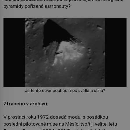
pyramidy pořízená astronauty?
Je tento útvar pouhou hrou světla a stínů?
Ztraceno v archivu
V prosinci roku 1972 dosedá modul s posádkou
poslední pilotované mise na Měsíc, tvoří ji velitel letu