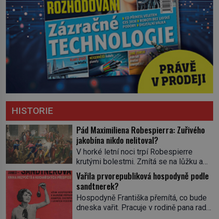
HISTORIE
Pád Maximiliena Robespierra: Zuřivého
jakobína nikdo nelitoval?
V horké letní noci trpí Robespierre
krutými bolestmi. Zmítá se na lůžku a
hlavou mu víří kolotoč myšlenek. Když
Vařila prvorepubliková hospodyně podle
se probere z mdlob, vzpomene si na
sandtnerek?
jednu z pařížských jasnovidek, kterou
Hospodyně Františka přemítá, co bude
před lety navštívil. Prorokovala mu
dneska vařit. Pracuje v rodině pana rady
tragický osud. Tehdy se jí vysmál.
a ten má mlsný jazýček. Zalistuje proto