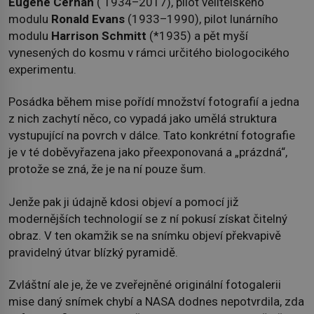
Eugene Cernan
( 1934–2017), pilot velitelského
modulu
Ronald Evans
(1933–1990), pilot lunárního
modulu
Harrison Schmitt
(*1935) a pět myší
vynesených do kosmu v rámci určitého biologocikého
experimentu.
Posádka během mise pořídí množství fotografií a jedna
z nich zachytí něco, co vypadá jako umělá struktura
vystupující na povrch v dálce. Tato konkrétní fotografie
je v té doběvyřazena jako přeexponovaná a „prázdná“,
protože se zná, že je na ní pouze šum.
Jenže pak ji údajně kdosi objeví a pomocí již
modernějších technologií se z ní pokusí získat čitelný
obraz. V ten okamžik se na snímku objeví překvapivě
pravidelný útvar blízký pyramidě.
Zvláštní ale je, že ve zveřejněné originální fotogalerii
mise daný snímek chybí a NASA dodnes nepotvrdila, zda