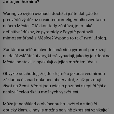
Je to jen hornina?
Waring ve svých úvahách dochází ještě dál. „Je to
přesvědčivý důkaz o existenci inteligentního života na
našem Měsíci. Otázkou tedy zůstává, je to také
definitivní důkaz, že pyramidy v Egyptě postavili
mimozemšťané z Měsíce? Vypadá to tak,“ tvrdí ufolog.
Zastánci umělého původu lunárních pyramid poukazují i
na další zvláštní útvary, které vypadají, jako by je kdosi na
Měsíci postavil, a spekulují o jejich možném účelu.
Obvykle se shodují, že jde zřejmě o jakousi vesmírnou
základnu či snad dokonce observatoř, z níž pozorují
život na Zemi. Vědci jsou však o poznání skeptičtější a
nabízejí celou škálu možných vysvětlení.
Může jít například o oblíbenou hru světel a stínů či
optický klam. Jindy je možná na vině zkreslení vznikající