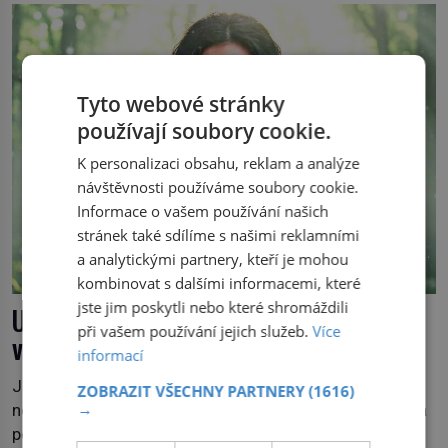
později je mrtvá. Mohla devítiletá Zahlédla vlastní
osud? Dne 21. října 1966 se velšská vesnice Aberfan […]
Tyto webové stránky
používají soubory cookie.
K personalizaci obsahu, reklam a analýze
návštěvnosti používáme soubory cookie.
Informace o vašem používání našich
stránek také sdílíme s našimi reklamními
a analytickými partnery, kteří je mohou
kombinovat s dalšími informacemi, které
jste jim poskytli nebo které shromáždili
Upírka z Dunaje: Žena, která chodila po
při vašem používání jejich služeb.
Více
vodě
informací
Je pozdní noc a po hladině Dunaje kráčí žena. Neklesá,
ZOBRAZIT VŠECHNY PARTNERY
(1616)
→
nezanechává vlny a pohybuje se tiše, jako by černá voda
pod ní byla dlažbou. Muž, který ji z břehu pozoruje, ji