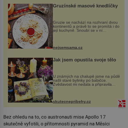
Gruzínské masové knedlíčky
Gruzie se nachází na rozhraní dvou
kontinentů a právě to se promítá i do
její kuchyně. Snoubí se v ní
evropské a asijské chutě a díky tomu
vznikají rozmanité a chuťově bohaté
pokrmy, které rozhodně st...
nejsemsama.cz
Jak jsem opustila svoje tělo
U známých na chalupě jsme na půdě
našli staré bylinky po babičce.
Zvědavost mi nedala a připravila
jsem si z nich lektvar… Zimní pobyt
na chalupě se pro mě vlastní vinou
změnil v děsivý zážitek, na kt...
skutecnepribehy.cz
Bez ohledu na to, co austronauti mise Apollo 17
skutečně vyfotili, o přítomnosti pyramid na Měsíci