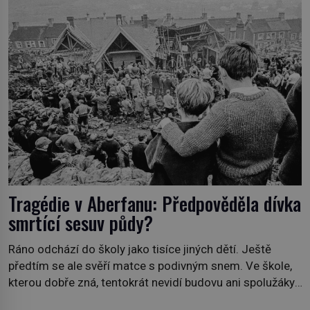
past na lidi v dějinách americké kriminalistiky. Herman
Webster Mudgett (1861–1896) přijíždí […]
Tragédie v Aberfanu: Předpověděla dívka
smrtící sesuv půdy?
Ráno odchází do školy jako tisíce jiných dětí. Ještě
předtím se ale svěří matce s podivným snem. Ve škole,
kterou dobře zná, tentokrát nevidí budovu ani spolužáky.
Místo nich se před ní tyčí cosi temného. O několik hodin