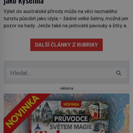
jako kyselina
Výlet do australské přírody může na věci neznalého
turistu působit jako idyla – žádné velké šelmy, možná jen
pozor na hady. Jenže také na jedovaté pavouky a štíry a
co už tuší málokdo, i na nenápadný keř se srdčitými listy.
Stačí letmý dotyk a ozve se pronikavá bolest, která
DALŠÍ ČLÁNKY Z RUBRIKY
přetrvává i týdny. Nenápadný tento […]
reklama