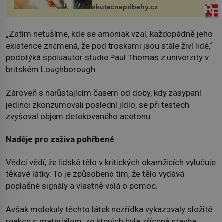
Čech, kde jsme si naplánova...
skutecnepribehy.cz
„Zatím netušíme, kde se amoniak vzal, každopádně jeho
existence znamená, že pod troskami jsou stále živí lidé,“
podotýká spoluautor studie Paul Thomas z univerzity v
britském Loughborough.
Zároveň s narůstajícím časem od doby, kdy zasypaní
jedinci zkonzumovali poslední jídlo, se při testech
zvyšoval objem detekovaného acetonu.
Naděje pro zaživa pohřbené
Vědci vědí, že lidské tělo v kritických okamžicích vylučuje
těkavé látky. To je způsobeno tím, že tělo vydává
poplašné signály a vlastně volá o pomoc.
Avšak molekuly těchto látek nezřídka vykazovaly složité
reakce s materiálem, ze kterých byla zřícená stavba