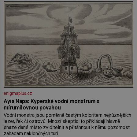
enigmaplus.cz
Ayia Napa: Kyperské vodní monstrum s
mírumilovnou povahou
Vodní monstra jsou poměrně častým koloritem nejrůznějších
jezer, řek či ostrovů. Mnozí skeptici to přikládají hlavně
snaze dané místo zviditelnit a přitáhnout k němu pozornost
záhadám nakloněných turi