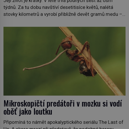
Její život je krátký. V létě trvá pouhých šest až osm
týdnů. Za tu dobu navštíví desetitisíce květů, nalétá
stovky kilometrů a vyrobí přibližně devět gramů medu –
zhruba jednu čajovou lžičku. Sama o sobě se může zdát
bezvýznamná. Teprve když se spojí s dalšími desítkami
tisíc příslušnic svého včelstva, vznikne jeden z
nejdokonalejších organismů […]
Mikroskopičtí predátoři v mozku si vodí
oběť jako loutku
Připomíná to námět apokalyptického seriálu The Last of
Us. A skoro mrazí při představě, že podobné horory