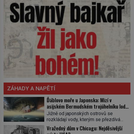
ZÁHADY A NAPĚTÍ
Ďáblovo moře u Japonska: Mizí v
asijském Bermudském trojúhelníku lodě
ve spárech neznámé síly?
Jižně od japonských ostrovů se
rozkládají vody, kterým se přezdívá
Ďáblovo moře. Vypráví se o lodích
Vražedný dům v Chicagu: Nejděsivější
mizejících beze stopy, podivných