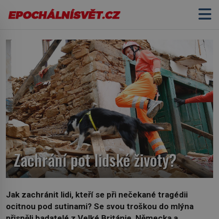
Zachrání pot lidské životy?
Jak zachránit lidi, kteří se při nečekané tragédii
ocitnou pod sutinami? Se svou troškou do mlýna
přispěli badatelé z Velké Británie, Německa a