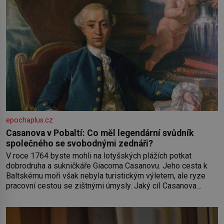
epochaplus.cz
Casanova v Pobaltí: Co měl legendární svůdník
společného se svobodnými zednáři?
V roce 1764 byste mohli na lotyšských plážích potkat
dobrodruha a sukničkáře Giacoma Casanovu. Jeho cesta k
Baltskému moři však nebyla turistickým výletem, ale ryze
pracovní cestou se zištnými úmysly. Jaký cíl Casanova
sledoval, když se například procházel uličkami lotyšské
Rigy? Casanova v Pobaltí kontaktoval tamní zednářské lóže.
Nebyl v této oblasti žádným nováčkem, protože do