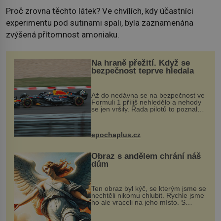
Proč zrovna těchto látek? Ve chvílích, kdy účastníci
experimentu pod sutinami spali, byla zaznamenána
zvýšená přítomnost amoniaku.
Na hraně přežití. Když se
bezpečnost teprve hledala
Až do nedávna se na bezpečnost ve
Formuli 1 příliš nehledělo a nehody
se jen vršily. Řada pilotů to poznala
na vlastní kůži, často s trvalými
následky nebo bohužel i ztrátou
života. Dnes nepochopiteln...
epochaplus.cz
Obraz s andělem chrání náš
dům
Ten obraz byl kýč, se kterým jsme se
nechtěli nikomu chlubit. Rychle jsme
ho ale vraceli na jeho místo. S
manželem Vaškem jsme si pořídili
chaloupku, takový domek na severu