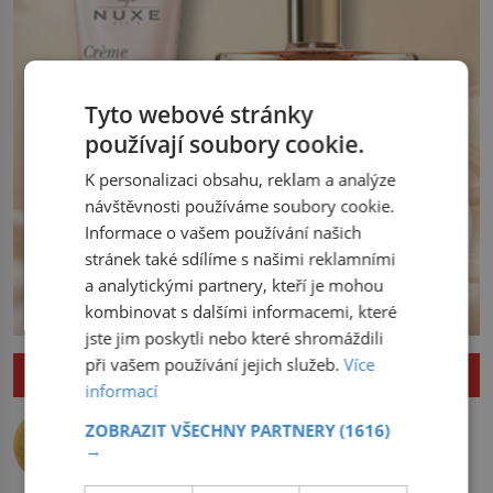
Tyto webové stránky
používají soubory cookie.
K personalizaci obsahu, reklam a analýze
návštěvnosti používáme soubory cookie.
Informace o vašem používání našich
stránek také sdílíme s našimi reklamními
a analytickými partnery, kteří je mohou
kombinovat s dalšími informacemi, které
jste jim poskytli nebo které shromáždili
při vašem používání jejich služeb.
Více
ZAJÍMAVOSTI
informací
Nejlepší úkryt pro Nobelovy ceny?
ZOBRAZIT VŠECHNY PARTNERY
(1616)
Chemický roztok!
→
Po dvou dlouhých letech otevírá dveře
své laboratoře. Oči prolétnou po stole,