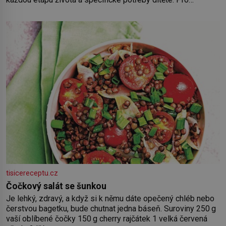
nejmenší je klíčová jednoduchost, měkkost a bezpečí, proto
by pokoj miminka měl působit především klidně a útulně.
Předškolní věk je
tisicereceptu.cz
Čočkový salát se šunkou
Je lehký, zdravý, a když si k němu dáte opečený chléb nebo
čerstvou bagetku, bude chutnat jedna báseň. Suroviny 250 g
vaší oblíbené čočky 150 g cherry rajčátek 1 velká červená