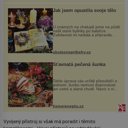
Jak jsem opustila svoje tělo
U známých na chalupě jsme na půdě
našli staré bylinky po babičce.
Zvědavost mi nedala a připravila
jsem si z nich lektvar… Zimní pobyt
na chalupě se pro mě vlastní vinou
změnil v děsivý zážitek, na kt...
skutecnepribehy.cz
Šťavnatá pečená šunka
Tahle úprava vás určitě přesvědčí o
jednom: šunku nemusí doprovázet
jen ostré a slané chutě. Navíc s ní
nakrmíte poměrně hodně hladových
krků. Ingredience sádlo 3 kg šunky
vcelku 3 stroužky česneku hl...
tisicereceptu.cz
Vyvíjený přístroj si však má poradit i těmito