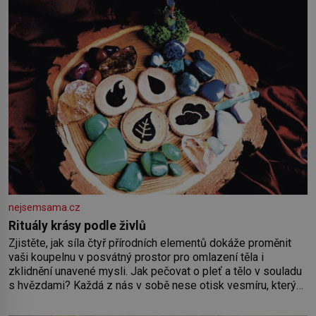
nejsemsama.cz
Rituály krásy podle živlů
Zjistěte, jak síla čtyř přírodních elementů dokáže proměnit
vaši koupelnu v posvátný prostor pro omlazení těla i
zklidnění unavené mysli. Jak pečovat o pleť a tělo v souladu
s hvězdami? Každá z nás v sobě nese otisk vesmíru, který
se projevuje nejen v naší povaze, ale i v potřebách naší
pokožky. Ohnivá znamení Ženy narozené ve znamení Berana,