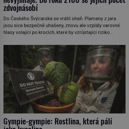
zdvojnásobí
Do Českého Švýcarska se vrátil oheň. Plameny z jara
jsou sice bezpečně uhašeny, znovu ale vzplály varovné
hlasy volající po krocích, které by vzrůstající riziko
lesních požárů do budoucna minimalizovaly. Lesní
požáry už nejsou problémem pouze vzdáleného
Středomoří. S oteplujícím se klimatem, vysušenou
krajinou a desetiletími lidských zásahů se z nich stává
nový evropský normál […]
Gympie-gympie: Rostlina, která pálí