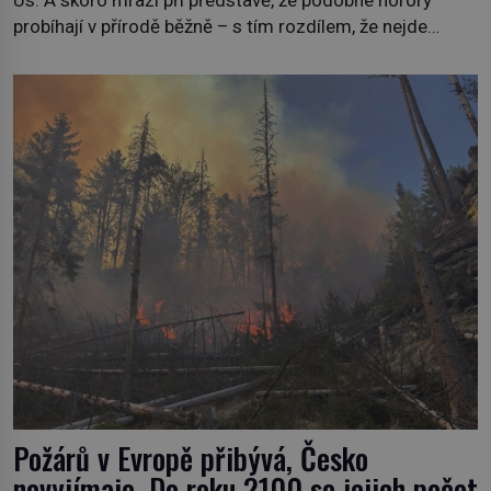
probíhají v přírodě běžně – s tím rozdílem, že nejde
pouze o infekce parazitickou houbou a že predátor
dokáže ovládat jen vývojově nesrovnatelně jednodušší
živočichy, než je člověk. Najít skutečné zombie není nic
nemožného ani v naší přírodě. […]
Požárů v Evropě přibývá, Česko
nevyjímaje. Do roku 2100 se jejich počet