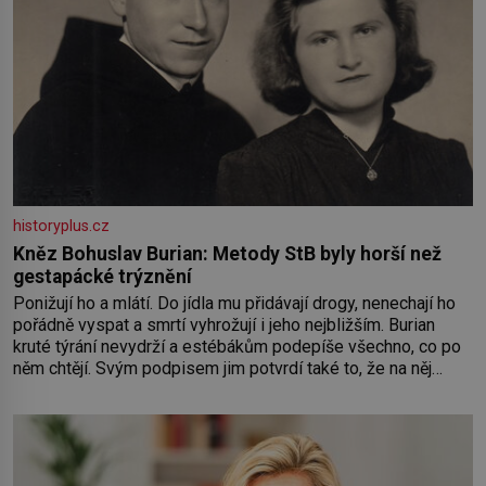
historyplus.cz
Kněz Bohuslav Burian: Metody StB byly horší než
gestapácké trýznění
Ponižují ho a mlátí. Do jídla mu přidávají drogy, nenechají ho
pořádně vyspat a smrtí vyhrožují i jeho nejbližším. Burian
kruté týrání nevydrží a estébákům podepíše všechno, co po
něm chtějí. Svým podpisem jim potvrdí také to, že na něj
během výslechů nikdo nevyvíjel fyzický ani psychický nátlak.
Syn brněnského řezníka chce být knězem a