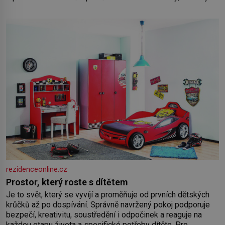
nedávno přečetli. Je to opravdu tak, s věkem jako kdyby se
paměť rozhodla stávkovat. Cvičte
rezidenceonline.cz
Prostor, který roste s dítětem
Je to svět, který se vyvíjí a proměňuje od prvních dětských
krůčků až po dospívání. Správně navržený pokoj podporuje
bezpečí, kreativitu, soustředění i odpočinek a reaguje na
každou etapu života a specifické potřeby dítěte. Pro