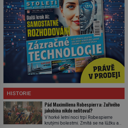
HISTORIE
Pád Maximiliena Robespierra: Zuřivého
jakobína nikdo nelitoval?
V horké letní noci trpí Robespierre
krutými bolestmi. Zmítá se na lůžku a