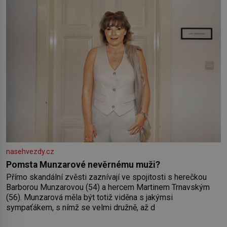
Lva a Střelce v sobě nesou žár, odvahu a neutuchající elán.
Vaše
nasehvezdy.cz
Pomsta Munzarové nevěrnému muži?
Přímo skandální zvěsti zaznívají ve spojitosti s herečkou
Barborou Munzarovou (54) a hercem Martinem Trnavským
(56). Munzarová měla být totiž viděna s jakýmsi
sympaťákem, s nímž se velmi družně, až d