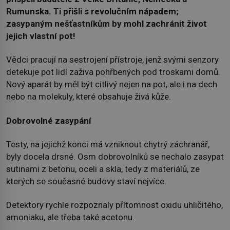
Rumunska. Ti přišli s revolučním nápadem;
zasypaným nešťastníkům by mohl zachránit život
jejich vlastní pot!
Vědci pracují na sestrojení přístroje, jenž svými senzory
detekuje pot lidí zaživa pohřbených pod troskami domů.
Nový aparát by měl být citlivý nejen na pot, ale i na dech
nebo na molekuly, které obsahuje živá kůže.
Dobrovolné zasypání
Testy, na jejichž konci má vzniknout chytrý záchranář,
byly docela drsné. Osm dobrovolníků se nechalo zasypat
sutinami z betonu, oceli a skla, tedy z materiálů, ze
kterých se současné budovy staví nejvíce.
Detektory rychle rozpoznaly přítomnost oxidu uhličitého,
amoniaku, ale třeba také acetonu.