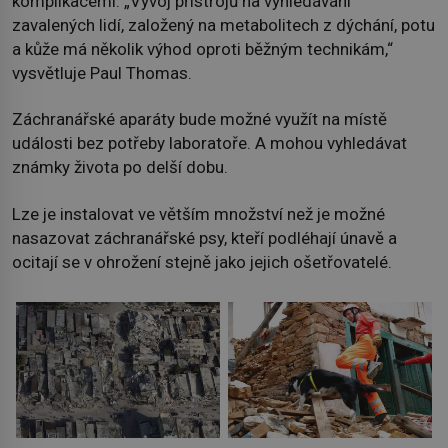
komplikacemi. „Vývoj přístrojů na vyhledávání
zavalených lidí, založený na metabolitech z dýchání, potu
a kůže má několik výhod oproti běžným technikám,“
vysvětluje Paul Thomas.
Záchranářské aparáty bude možné využít na místě
události bez potřeby laboratoře. A mohou vyhledávat
známky života po delší dobu.
Lze je instalovat ve větším množství než je možné
nasazovat záchranářské psy, kteří podléhají únavě a
ocitají se v ohrožení stejně jako jejich ošetřovatelé.