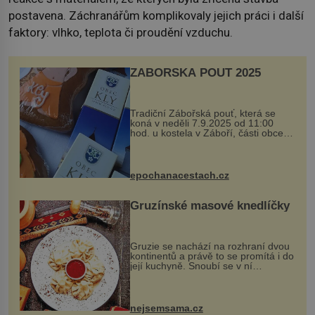
postavena. Záchranářům komplikovaly jejich práci i další
faktory: vlhko, teplota či proudění vzduchu.
ZÁBOŘSKÁ POUŤ 2025
Tradiční Zábořská pouť, která se
koná v neděli 7.9.2025 od 11:00
hod. u kostela v Záboří, části obce
Kly u Mělníka. V programu naleznete
komentovanou prohlídku kostela,
dobovou hudbu, řemesla, atrakce...
epochanacestach.cz
Gruzínské masové knedlíčky
Gruzie se nachází na rozhraní dvou
kontinentů a právě to se promítá i do
její kuchyně. Snoubí se v ní
evropské a asijské chutě a díky tomu
vznikají rozmanité a chuťově bohaté
pokrmy, které rozhodně st...
nejsemsama.cz