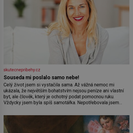
skutecnepribehy.cz
Souseda mi poslalo samo nebe!
Celý život jsem si vystačila sama. Až vážná nemoc mi
ukázala, že největším bohatstvím nejsou peníze ani vlastní
byt, ale člověk, který je ochotný podat pomocnou ruku.
Vždycky jsem byla spíš samotářka. Nepotřebovala jsem
kolem sebe partu kamarádek ani partnera. Stačily mi knihy,
práce a hlavně klid. Hned po studiích jsem odešla z rodného
města,