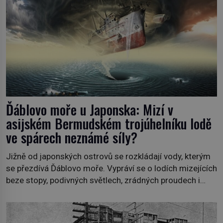
Ďáblovo moře u Japonska: Mizí v
asijském Bermudském trojúhelníku lodě
ve spárech neznámé síly?
Jižně od japonských ostrovů se rozkládají vody, kterým
se přezdívá Ďáblovo moře. Vypráví se o lodích mizejících
beze stopy, podivných světlech, zrádných proudech i
mořských dracích, kteří měli tyto končiny střežit už v
dávných legendách. Je tichomořský Dračí trojúhelník
skutečně prokletým místem, nebo se zde jen