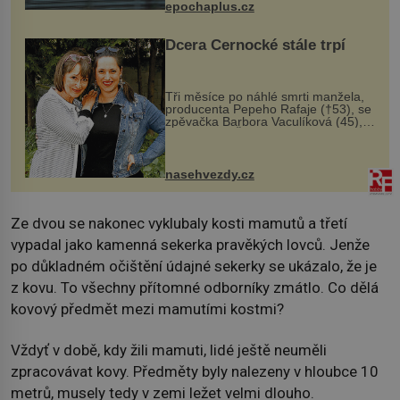
epochaplus.cz
Dcera Černocké stále trpí
Tři měsíce po náhlé smrti manžela,
producenta Pepeho Rafaje (†53), se
zpěvačka Barbora Vaculíková (45),
dcera Petry Černocké (75), poprvé
ozvala veřejnosti. Na sociální síti
sdílela, že se snaží fung...
nasehvezdy.cz
Ze dvou se nakonec vyklubaly kosti mamutů a třetí
vypadal jako kamenná sekerka pravěkých lovců. Jenže
po důkladném očištění údajné sekerky se ukázalo, že je
z kovu. To všechny přítomné odborníky zmátlo. Co dělá
kovový předmět mezi mamutími kostmi?
Vždyť v době, kdy žili mamuti, lidé ještě neuměli
zpracovávat kovy. Předměty byly nalezeny v hloubce 10
metrů, musely tedy v zemi ležet velmi dlouho.