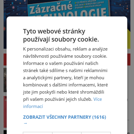
Tyto webové stránky
používají soubory cookie.
K personalizaci obsahu, reklam a analýze
návštěvnosti používáme soubory cookie.
HISTORIE
Informace o vašem používání našich
Pád Maximiliena Robespierra: Zuřivého
stránek také sdílíme s našimi reklamními
jakobína nikdo nelitoval?
a analytickými partnery, kteří je mohou
kombinovat s dalšími informacemi, které
V horké letní noci trpí Robespierre
krutými bolestmi. Zmítá se na lůžku a
jste jim poskytli nebo které shromáždili
hlavou mu víří kolotoč myšlenek. Když
Vařila prvorepubliková hospodyně podle
při vašem používání jejich služeb.
Více
se probere z mdlob, vzpomene si na
sandtnerek?
informací
jednu z pařížských jasnovidek, kterou
Hospodyně Františka přemítá, co bude
před lety navštívil. Prorokovala mu
ZOBRAZIT VŠECHNY PARTNERY
(1616)
dneska vařit. Pracuje v rodině pana rady
tragický osud. Tehdy se jí vysmál.
→
a ten má mlsný jazýček. Zalistuje proto
„Robespierre to dotáhne hodně daleko,“
rychle v jedné ze „sandtnerek“.
Úchvatné tiáry britské královské rodiny:
prohlásil o něm jiný významný