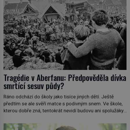
Webster Mudgett (1861–1896) přijíždí […]
Tragédie v Aberfanu: Předpověděla dívka
smrtící sesuv půdy?
Ráno odchází do školy jako tisíce jiných dětí. Ještě
předtím se ale svěří matce s podivným snem. Ve škole,
kterou dobře zná, tentokrát nevidí budovu ani spolužáky.
Místo nich se před ní tyčí cosi temného. O několik hodin
později je mrtvá. Mohla devítiletá Zahlédla vlastní