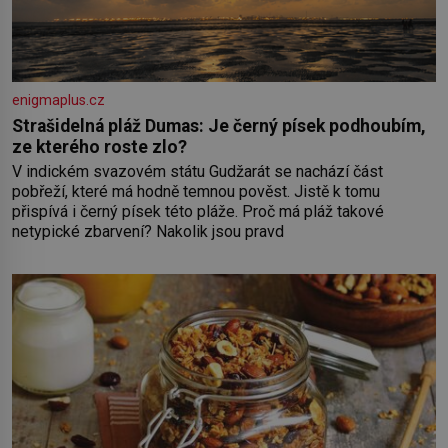
enigmaplus.cz
Strašidelná pláž Dumas: Je černý písek podhoubím,
ze kterého roste zlo?
V indickém svazovém státu Gudžarát se nachází část
pobřeží, které má hodně temnou pověst. Jistě k tomu
přispívá i černý písek této pláže. Proč má pláž takové
netypické zbarvení? Nakolik jsou pravd