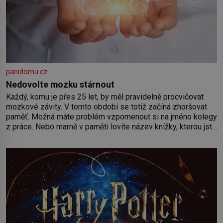
panidomu.cz
Nedovolte mozku stárnout
Každý, komu je přes 25 let, by měl pravidelně procvičovat
mozkové závity. V tomto období se totiž začíná zhoršovat
paměť. Možná máte problém vzpomenout si na jméno kolegy
z práce. Nebo marně v paměti lovíte název knížky, kterou jste
nedávno přečetli. Je to opravdu tak, s věkem jako kdyby se
paměť rozhodla stávkovat. Cvičte