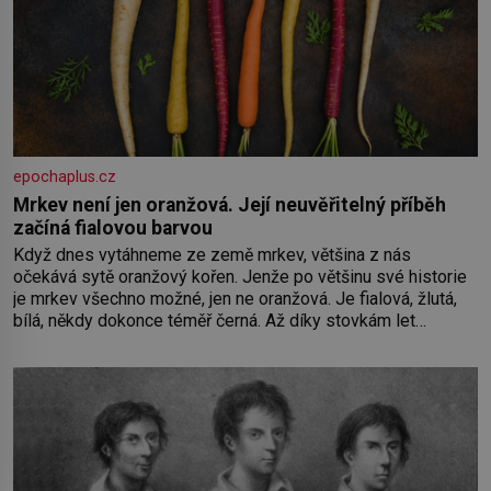
epochaplus.cz
Mrkev není jen oranžová. Její neuvěřitelný příběh
začíná fialovou barvou
Když dnes vytáhneme ze země mrkev, většina z nás
očekává sytě oranžový kořen. Jenže po většinu své historie
je mrkev všechno možné, jen ne oranžová. Je fialová, žlutá,
bílá, někdy dokonce téměř černá. Až díky stovkám let
pečlivého šlechtění se z ní stává zelenina, bez které si
českou zahradu ani nedokážeme představit. Její příběh je