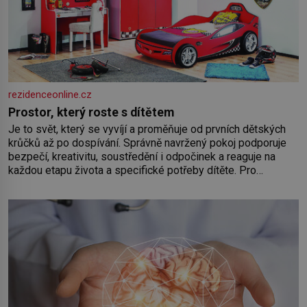
rezidenceonline.cz
Prostor, který roste s dítětem
Je to svět, který se vyvíjí a proměňuje od prvních dětských
krůčků až po dospívání. Správně navržený pokoj podporuje
bezpečí, kreativitu, soustředění i odpočinek a reaguje na
každou etapu života a specifické potřeby dítěte. Pro
nejmenší je klíčová jednoduchost, měkkost a bezpečí, proto
by pokoj miminka měl působit především klidně a útulně.
Předškolní věk je