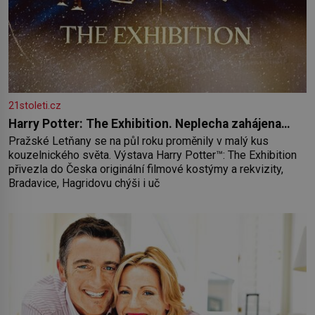
21stoleti.cz
Harry Potter: The Exhibition. Neplecha zahájena…
Pražské Letňany se na půl roku proměnily v malý kus
kouzelnického světa. Výstava Harry Potter™: The Exhibition
přivezla do Česka originální filmové kostýmy a rekvizity,
Bradavice, Hagridovu chýši i uč