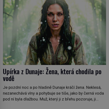
osud? Dne 21. října 1966 se velšská vesnice Aberfan […]
Upírka z Dunaje: Žena, která chodila po
vodě
Je pozdní noc a po hladině Dunaje kráčí žena. Neklesá,
nezanechává vlny a pohybuje se tiše, jako by černá voda
pod ní byla dlažbou. Muž, který ji z břehu pozoruje, ji
údajně poznává, jenže Ruža Vlajna má být v tu chvíli