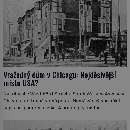
nebezpečná příroda proměnila v jednu z
nejpůsobivějších námořních záhad? […]
Vražedný dům v Chicagu: Nejděsivější
místo USA?
Na rohu ulic West 63rd Street a South Wallace Avenue v
Chicagu stojí nenápadná pošta. Nemá žádný speciální
nápis ani pamětní desku. A přesto prý místní
zaměstnanci neradi chodí do sklepa. Právě tady totiž
sídlil sériový vrah H. H. Holmes a také nejpropracovanější
past na lidi v dějinách americké kriminalistiky. Herman