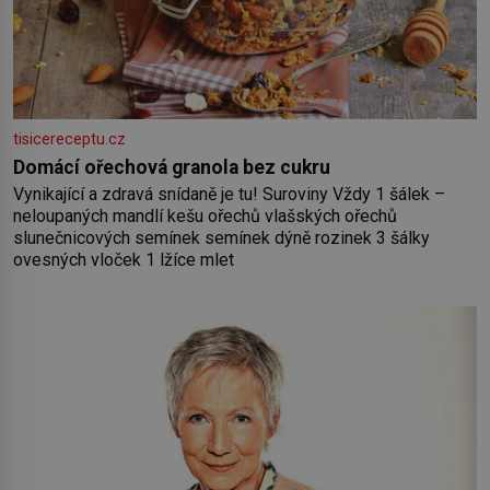
tisicereceptu.cz
Domácí ořechová granola bez cukru
Vynikající a zdravá snídaně je tu! Suroviny Vždy 1 šálek –
neloupaných mandlí kešu ořechů vlašských ořechů
slunečnicových semínek semínek dýně rozinek 3 šálky
ovesných vloček 1 lžíce mlet