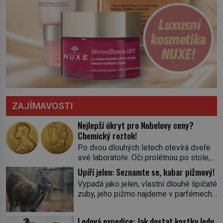
ZAJÍMAVOSTI
Nejlepší úkryt pro Nobelovy ceny?
Chemický roztok!
Po dvou dlouhých letech otevírá dveře
své laboratoře. Oči prolétnou po stole,
aby pak ulpěly na regálu, kde se nachází
Upíří jelen: Seznamte se, kabar pižmový!
všemožné látky. Hledá žluto-oranžovou
Vypadá jako jelen, vlastní dlouhé špičaté
tekutinu, jakmile ji zahlédne, nesmírně
zuby, jeho pižmo najdeme v parfémech
se mu uleví. Teď může svůj plán
celého světa a narazit na něj je velice
dokončit. Pod termínem aqua regia se
těžké. Tato charakteristika sedí na
skrývá směs s názvem lučavka
Ledová expedice: Jak dostat kostku ledu