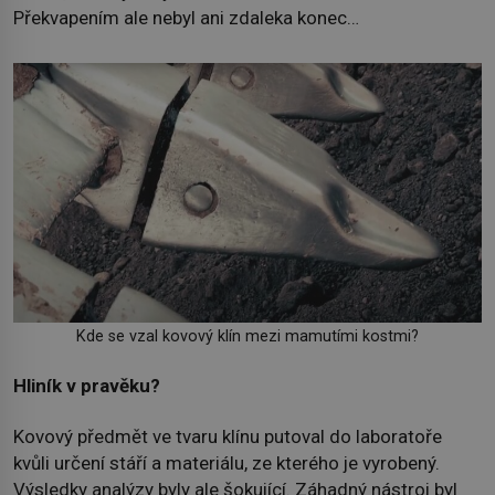
Překvapením ale nebyl ani zdaleka konec…
Kde se vzal kovový klín mezi mamutími kostmi?
Hliník v pravěku?
Kovový předmět ve tvaru klínu putoval do laboratoře
kvůli určení stáří a materiálu, ze kterého je vyrobený.
Výsledky analýzy byly ale šokující. Záhadný nástroj byl