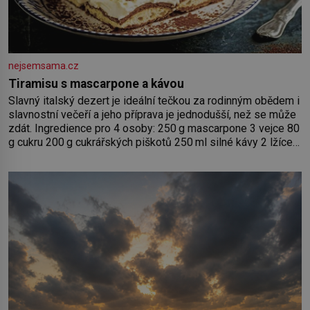
nejsemsama.cz
Tiramisu s mascarpone a kávou
Slavný italský dezert je ideální tečkou za rodinným obědem i
slavnostní večeří a jeho příprava je jednodušší, než se může
zdát. Ingredience pro 4 osoby: 250 g mascarpone 3 vejce 80
g cukru 200 g cukrářských piškotů 250 ml silné kávy 2 lžíce
amaretta kakao na posypání Postup: Oddělte žloutky od
bílků. Žloutky vyšlehejte s cukrem do světlé pěny a postupně
do nich vmíchejte mascarpone, aby vznikl hladký