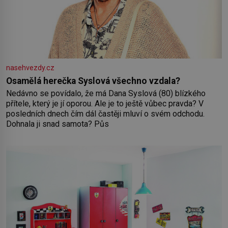
nasehvezdy.cz
Osamělá herečka Syslová všechno vzdala?
Nedávno se povídalo, že má Dana Syslová (80) blízkého
přítele, který je jí oporou. Ale je to ještě vůbec pravda? V
posledních dnech čím dál častěji mluví o svém odchodu.
Dohnala ji snad samota? Půs