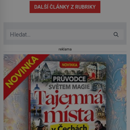
mrtvá celé století. Vesnice Kisiljevo v severovýchodním
DALŠÍ ČLÁNKY Z RUBRIKY
Srbsku má s upíry nevyřízené účty. […]
reklama