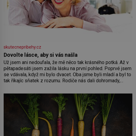
skutecnepribehy.cz
Dovolte lásce, aby si vás našla
Už jsem ani nedoufala, že mě něco tak krásného potká. Až v
pětapadesáti jsem zažila lásku na první pohled. Poprvé jsem
se vdávala, když mi bylo dvacet. Oba jsme byli mladí a byl to
tak říkajíc sňatek z rozumu. Rodiče nás dali dohromady,
Toník byl dobře zaopatřený mladý muž. Manželství nám
oběma moc nesvědčilo, brzy jsme zjistili, že