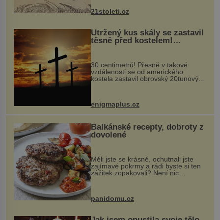
nohou, a způsobuje bole...
21stoleti.cz
Utržený kus skály se zastavil
těsně před kostelem!
Ochránila ho boží síla?
30 centimetrů! Přesně v takové
vzdálenosti se od amerického
kostela zastavil obrovský 20tunový
balvan, který se v květnu 2014
nečekaně odtrhl od nedaleké skály
při její demolici. Podle místních stojí
enigmaplus.cz
...
Balkánské recepty, dobroty z
dovolené
Měli jste se krásně, ochutnali jste
zajímavé pokrmy a rádi byste si ten
zážitek zopakovali? Není nic
snazšího. Pljeskavica (10 porcí)
Možná jste ji ochutnali na dovolené v
bývalé Jugoslávii, lze ji vi...
panidomu.cz
Jak jsem opustila svoje tělo