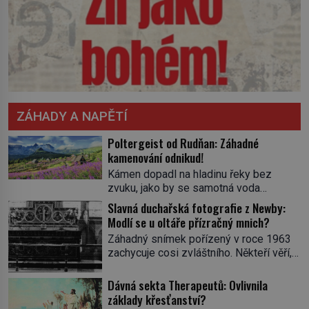
ZÁHADY A NAPĚTÍ
Poltergeist od Rudňan: Záhadné
kamenování odnikud!
Kámen dopadl na hladinu řeky bez
zvuku, jako by se samotná voda
rozhodla mlčet. Mladší z chlapců
Slavná duchařská fotografie z Newby:
bolestně strhl ruku, ale další úder ho
Modlí se u oltáře přízračný mnich?
zasáhl dříve, než si vůbec uvědomil
Záhadný snímek pořízený v roce 1963
pohyb: tiše, nelidsky přesně. „Odkud…?“
zachycuje cosi zvláštního. Někteří věří,
zachrčel starší student, ale v houštině
že poloprůhledná postava stojící u
na břehu nebyl nikdo, kdo by po nich
oltáře je duch mnicha ze 16. století s
Dávná sekta Therapeutů: Ovlivnila
mohl cokoliv házet. A když se […]
bílým závojem přes obličej, který
základy křesťanství?
pravděpodobně zakrývá lepru nebo jiné