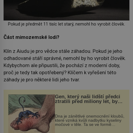
Pokud je předmět 11 tisíc let starý, nemohl ho vyrobit člověk.
Část mimozemské lodi?
Klín z Aiudu je pro vědce stále záhadou. Pokud je jeho
odhadované stáří správné, nemohl by ho vyrobit člověk.
Kdybychom ale připustili, že pochází z moderní doby,
proč je tedy tak opotřebený? Klíčem k vyřešení této
záhady je pro některé lidi jeho tvar.
Gen, který naši lidští předci
ztratili před miliony let, by
mohl pomoci s léčbou
„nemoci králů“
Dna je zánětlivé onemocnění kloubů,
které vzniká kvůli nadbytku kyseliny
močové v těle. Ta se ve formě
krystalků ukládá v blízkosti kloubů,
nejčastěji přitom postihuje palce na