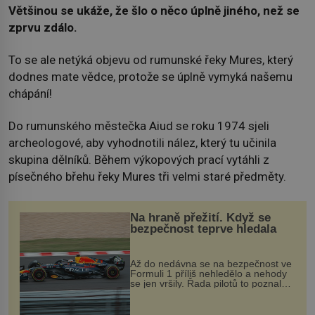
Většinou se ukáže, že šlo o něco úplně jiného, než se
zprvu zdálo.
To se ale netýká objevu od rumunské řeky Mures, který
dodnes mate vědce, protože se úplně vymyká našemu
chápání!
Do rumunského městečka Aiud se roku 1974 sjeli
archeologové, aby vyhodnotili nález, který tu učinila
skupina dělníků. Během výkopových prací vytáhli z
písečného břehu řeky Mures tři velmi staré předměty.
Na hraně přežití. Když se
bezpečnost teprve hledala
Až do nedávna se na bezpečnost ve
Formuli 1 příliš nehledělo a nehody
se jen vršily. Řada pilotů to poznala
na vlastní kůži, často s trvalými
následky nebo bohužel i ztrátou
života. Dnes nepochopiteln...