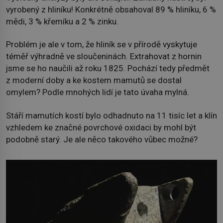
vyrobený z hliníku! Konkrétně obsahoval 89 % hliníku, 6 %
mědi, 3 % křemíku a 2 % zinku.
Problém je ale v tom, že hliník se v přírodě vyskytuje
téměř výhradně ve sloučeninách. Extrahovat z hornin
jsme se ho naučili až roku 1825. Pochází tedy předmět
z moderní doby a ke kostem mamutů se dostal
omylem? Podle mnohých lidí je tato úvaha mylná.
Stáří mamutích kostí bylo odhadnuto na 11 tisíc let a klín
vzhledem ke značné povrchové oxidaci by mohl být
podobně starý. Je ale něco takového vůbec možné?