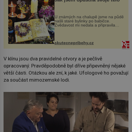
U známých na chalupě jsme na půdě
našli staré bylinky po babičce.
Zvědavost mi nedala a připravila
jsem si z nich lektvar… Zimní pobyt
na chalupě se pro mě vlastní vinou
změnil v děsivý zážitek, na kt...
skutecnepribehy.cz
V klínu jsou dva pravidelné otvory a je pečlivě
opracovaný. Pravděpodobně byl dříve připevněný nějaké
větší části. Otázkou ale zní, k jaké. Ufologové ho považují
za součást mimozemské lodi.