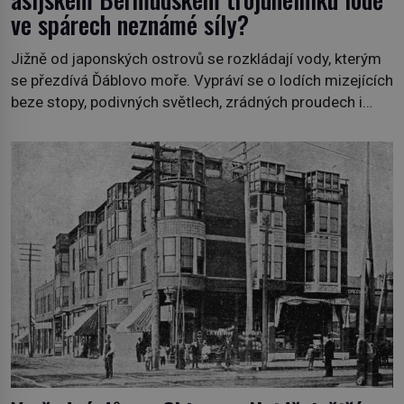
ve spárech neznámé síly?
Jižně od japonských ostrovů se rozkládají vody, kterým
se přezdívá Ďáblovo moře. Vypráví se o lodích mizejících
beze stopy, podivných světlech, zrádných proudech i
mořských dracích, kteří měli tyto končiny střežit už v
dávných legendách. Je tichomořský Dračí trojúhelník
skutečně prokletým místem, nebo se zde jen
nebezpečná příroda proměnila v jednu z
nejpůsobivějších námořních záhad? […]