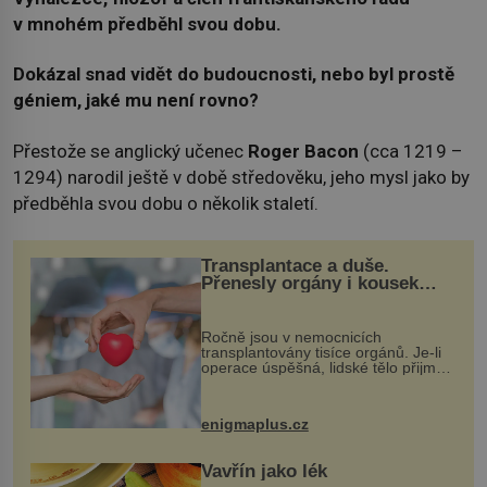
v mnohém předběhl svou dobu.
Dokázal snad vidět do budoucnosti, nebo byl prostě
géniem, jaké mu není rovno?
Přestože se anglický učenec
Roger Bacon
(cca 1219 –
1294) narodil ještě v době středověku, jeho mysl jako by
předběhla svou dobu o několik staletí.
Transplantace a duše.
Přenesly orgány i kousek
osobnosti dárce?
Ročně jsou v nemocnicích
transplantovány tisíce orgánů. Je-li
operace úspěšná, lidské tělo přijme
darovaný orgán za své a pacient
může vést plnohodnotný život. Ale co
když při transplantaci nepřijímám...
enigmaplus.cz
Vavřín jako lék