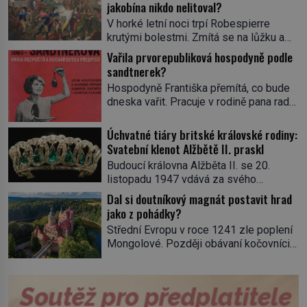
jakobína nikdo nelitoval?
V horké letní noci trpí Robespierre
krutými bolestmi. Zmítá se na lůžku a
hlavou mu víří kolotoč myšlenek. Když
Vařila prvorepubliková hospodyně podle
se probere z mdlob, vzpomene si na
sandtnerek?
jednu z pařížských jasnovidek, kterou
Hospodyně Františka přemítá, co bude
před lety navštívil. Prorokovala mu
dneska vařit. Pracuje v rodině pana rady
tragický osud. Tehdy se jí vysmál.
a ten má mlsný jazýček. Zalistuje proto
„Robespierre to dotáhne hodně daleko,“
rychle v jedné ze „sandtnerek“.
Úchvatné tiáry britské královské rodiny:
prohlásil o něm jiný významný
„Zaplaťpánbůh, že už nemusíme chodit
Svatební klenot Alžbětě II. praskl
francouzský revolucionář, Honoré de
s lístky,“ povzdechne si směrem ke
Mirabeau […]
Budoucí královna Alžběta II. se 20.
služce, kterou má v kuchyni k ruce.
listopadu 1947 vdává za svého
Ještě v prvních letech nové republiky
vyvoleného Filipa Mountbattena. Aby
Dal si doutníkový magnát postavit hrad
fungoval kvůli nedostatku zboží
měla na obřad ve Westminsteru podle
jako z pohádky?
přídělový systém. […]
tradice „něco vypůjčeného“, její matka jí
Střední Evropu v roce 1241 zle poplení
věnuje jedinečný šperk ze své
Mongolové. Později obávaní kočovníci
soukromé kolekce – diamantovou tiáru
sice odtáhnou, všichni ale počítají s
královny Marie. „Je to ošklivá špičatá
jejich návratem. Václav I. proto začne
tiára,“ zhodnotil klenot britský politik Sir
jednat. Na další případné řádění barbarů
Henry Channon (1897–1958), když si […]
z východu se chce pečlivě připravit!