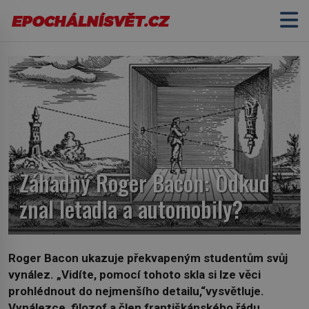
Záhadný Roger Bacon: Odkud
znal letadla a automobily?
Roger Bacon ukazuje překvapeným studentům svůj
vynález. „Vidíte, pomocí tohoto skla si lze věci
prohlédnout do nejmenšího detailu,“vysvětluje.
Vynálezce, filozof a člen františkánského řádu