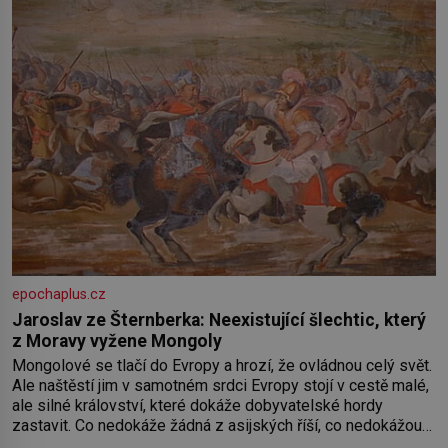
epochaplus.cz
Jaroslav ze Šternberka: Neexistující šlechtic, který
z Moravy vyžene Mongoly
Mongolové se tlačí do Evropy a hrozí, že ovládnou celý svět.
Ale naštěstí jim v samotném srdci Evropy stojí v cestě malé,
ale silné království, které dokáže dobyvatelské hordy
zastavit. Co nedokáže žádná z asijských říší, co nedokážou
Němci – to dokáže český král. Nebo že by ne? Mongolové