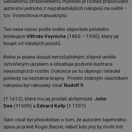
Geniálnímu středověkému mysliteli je rovněž připisováno
autorství jednoho z nejzáhadnějších rukopisů na světě –
tzv. Voynichova manuskriptu.
Ten nese název podle svého objevitele polského
knihkupce
Vilfrida Voyniche
(1865 – 1930), který jej
koupil od italských jezuitů.
Kniha je psána dosud nerozluštěným zřejmě uměle
vytvořeným jazykem a obsahuje podivné ilustrace
neexistujících rostlin. Dokonce se tu objevují i letecké
pohledy na neznámé krajiny. Prvním známým vlastníkem
rukopisu byl rakouský císař
Rudolf II
.
(† 1612), které mu jej prodali alchymisté
John
Dee
(†1609) a
Edvard Kelly
(† 1597).
Sám císař byl přesvědčen o tom, že autorem tajemného
spisu je právě Roger Bacon, neboť kdo jiný by mohl mít