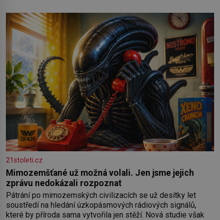
21stoleti.cz
Mimozemšťané už možná volali. Jen jsme jejich
zprávu nedokázali rozpoznat
Pátrání po mimozemských civilizacích se už desítky let
soustředí na hledání úzkopásmových rádiových signálů,
které by příroda sama vytvořila jen stěží. Nová studie však