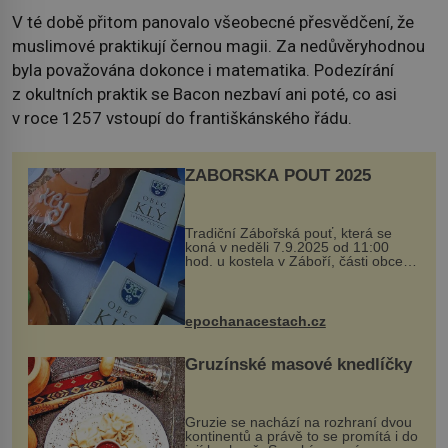
V té době přitom panovalo všeobecné přesvědčení, že
muslimové praktikují černou magii. Za nedůvěryhodnou
byla považována dokonce i matematika. Podezírání
z okultních praktik se Bacon nezbaví ani poté, co asi
v roce 1257 vstoupí do františkánského řádu.
ZÁBOŘSKÁ POUŤ 2025
Tradiční Zábořská pouť, která se
koná v neděli 7.9.2025 od 11:00
hod. u kostela v Záboří, části obce
Kly u Mělníka. V programu naleznete
komentovanou prohlídku kostela,
dobovou hudbu, řemesla, atrakce...
epochanacestach.cz
Gruzínské masové knedlíčky
Gruzie se nachází na rozhraní dvou
kontinentů a právě to se promítá i do