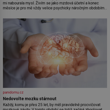
mi nabourala mysl. Živím se jako mzdová účetní a konec
měsíce je pro mě vždy velice psychicky náročným obdobím.
Od té chvíle, co máme vnoučata, mi dcera čím dál častěji volá
o pomoc, co se hlídání týče. Dalo by se
panidomu.cz
Nedovolte mozku stárnout
Každý, komu je přes 25 let, by měl pravidelně procvičovat
mozkové závity. V tomto období se totiž začíná zhoršovat