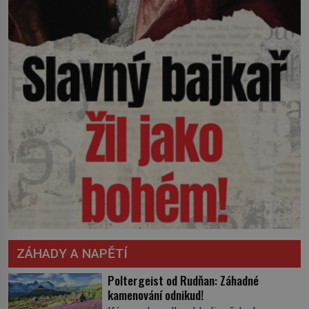
ZÁHADY A NAPĚTÍ
Poltergeist od Rudňan: Záhadné
kamenování odnikud!