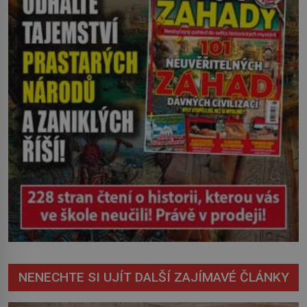
včetně pozdější rakoviny. O 70 let
později pravda o původu této mlhy
vychází najevo. Víme ale […]
NENECHTE SI UJÍT DALŠÍ ZAJÍMAVÉ ČLÁNKY