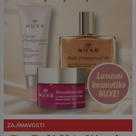
Český král Václav I. (1205–1253) přijme
opatření, která mají posílit obranu jeho
království. Zajistit hodlá především
severní hranici. Na […]
ZAJÍMAVOSTI