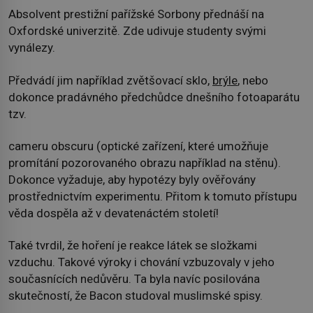
Absolvent prestižní pařížské Sorbony přednáší na
Oxfordské univerzitě. Zde udivuje studenty svými
vynálezy.
Předvádí jim například zvětšovací sklo,
brýle
, nebo
dokonce pradávného předchůdce dnešního fotoaparátu
tzv.
cameru obscuru (optické zařízení, které umožňuje
promítání pozorovaného obrazu například na stěnu).
Dokonce vyžaduje, aby hypotézy byly ověřovány
prostřednictvím experimentu. Přitom k tomuto přístupu
věda dospěla až v devatenáctém století!
Také tvrdil, že hoření je reakce látek se složkami
vzduchu. Takové výroky i chování vzbuzovaly v jeho
současnících nedůvěru. Ta byla navíc posilována
skutečností, že Bacon studoval muslimské spisy.