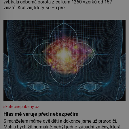
vybírala odborná porota z celkem 1260 vzorků od 157
vinařů. Král vín, který se – i pře
skutecnepribehy.cz
Hlas mě varuje před nebezpečím
S manželem máme dvě děti a dokonce jsme už prarodiči.
Mohla bych žít normálně, nebýt jedné zásadní změny, která