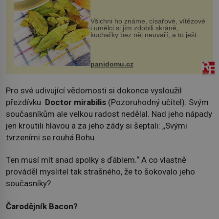
Všichni ho známe, císařové, vítězové
i umělci si jím zdobili skráně,
kuchařky bez něj neuvaří, a to ještě
nevíte, že bobkový list může výrazně
zmírnit některé naše neduhy.
Obsahuje v malém množství ně...
panidomu.cz
Pro své udivující vědomosti si dokonce vysloužil
přezdívku
Doctor mirabilis
(Pozoruhodný učitel). Svým
současníkům ale velkou radost nedělal. Nad jeho nápady
jen kroutili hlavou a za jeho zády si šeptali: „Svými
tvrzeními se rouhá Bohu.
Ten musí mít snad spolky s ďáblem.“ A co vlastně
prováděl myslitel tak strašného, že to šokovalo jeho
současníky?
Čarodějník Bacon?