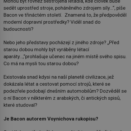
Mohou být rovněž sestrojena letadla, kde člověk bude
sedět uprostřed stroje, poháněného zdrojem síly…“, píše
Bacon ve třináctém století. Znamená to, že předpověděl
moderní dopravní prostředky? Viděl snad do
budoucnosti?
Nebo jeho představy pocházejí z jiného zdroje? „Před
starou dobou mohly být vyráběny létací
aparáty…,“prohlašuje učenec na jiném místě svého spisu.
Co má na mysli tou starou dobou?
Existovala snad kdysi na naší planetě civilizace, jež
dokázala létat a cestovat pomocí strojů, které se
podezřele podobají dnešním automobilům? Dozvěděl se
o ní Bacon v některém z arabských, či antických spisů,
které studoval?
Je Bacon autorem Voynichova rukopisu?