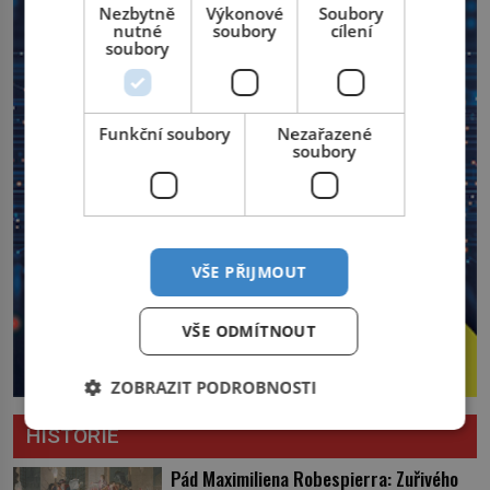
Nezbytně
Výkonové
Soubory
nutné
soubory
cílení
soubory
Funkční soubory
Nezařazené
soubory
VŠE PŘIJMOUT
VŠE ODMÍTNOUT
ZOBRAZIT PODROBNOSTI
HISTORIE
Pád Maximiliena Robespierra: Zuřivého