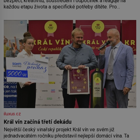
bezpečí, kreativitu, soustředění i odpočinek a reaguje na
každou etapu života a specifické potřeby dítěte. Pro
nejmenší je klíčová jednoduchost, měkkost a bezpečí, proto
by pokoj miminka měl působit především klidně a útulně.
Předškolní věk je
iluxus.cz
Král vín začíná třetí dekádu
Největší český vinařský projekt Král vín ve svém již
jednadvacátém ročníku představil nejlepší domácí vína. Ta