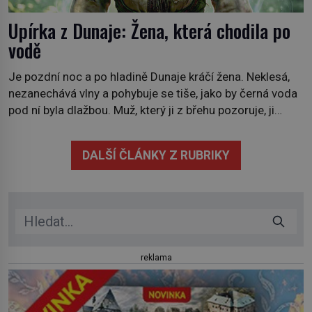
Upírka z Dunaje: Žena, která chodila po
vodě
Je pozdní noc a po hladině Dunaje kráčí žena. Neklesá,
nezanechává vlny a pohybuje se tiše, jako by černá voda
pod ní byla dlažbou. Muž, který ji z břehu pozoruje, ji
údajně poznává, jenže Ruža Vlajna má být v tu chvíli
mrtvá celé století. Vesnice Kisiljevo v severovýchodním
DALŠÍ ČLÁNKY Z RUBRIKY
Srbsku má s upíry nevyřízené účty. […]
reklama