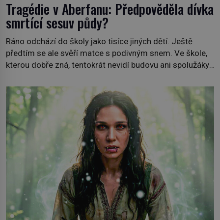
Tragédie v Aberfanu: Předpověděla dívka
smrtící sesuv půdy?
Ráno odchází do školy jako tisíce jiných dětí. Ještě
předtím se ale svěří matce s podivným snem. Ve škole,
kterou dobře zná, tentokrát nevidí budovu ani spolužáky.
Místo nich se před ní tyčí cosi temného. O několik hodin
později je mrtvá. Mohla devítiletá Zahlédla vlastní
osud? Dne 21. října 1966 se velšská vesnice Aberfan […]