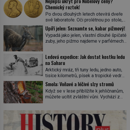
Nejlepší úkryt pro Nobelovy ceny?
Chemický roztok!
Po dvou dlouhých letech otevírá dveře
své laboratoře. Oči prolétnou po stole,
aby pak ulpěly na regálu, kde se nachází
Upíří jelen: Seznamte se, kabar pižmový!
všemožné látky. Hledá žluto-oranžovou
Vypadá jako jelen, vlastní dlouhé špičaté
tekutinu, jakmile ji zahlédne, nesmírně
zuby, jeho pižmo najdeme v parfémech
se mu uleví. Teď může svůj plán
celého světa a narazit na něj je velice
dokončit. Pod termínem aqua regia se
těžké. Tato charakteristika sedí na
skrývá směs s názvem lučavka
Ledová expedice: Jak dostat kostku ledu
jediného zástupce zvířecí říše – kabara
královská. Svůj přídomek nemá pro nic
na Saharu
pižmového. V Evropě ho jako první
za nic, […]
Arktický mráz, tři tuny ledu, jedno auto,
popíše švédský botanik Carl Linné
tisíce kilometrů, písek a tropické vedro.
(1707–1778), jenže v Asii o něm ví už
To je ve zkratce zdánlivě nesplnitelná
celá staletí. Zvíře připomíná jelena,
Smola: Voňavé a léčivé slzy stromů
výzva, která se promění v úžasné
v kohoutku dosahuje […]
Když se v lese přiblížíte k jehličnanům,
dobrodružství a důkaz, že nic není
můžete ucítit zvláštní vůni. Vychází z
nemožné. Vše začíná na podzim 1958
lepkavé látky, která vytéká z
jako hec. Rádio Luxembourg přichází s
poraněného kmene. Kdysi lidé věřili, že
neobvyklou výzvou. Tomu, kdo dokáže
právě v ní je síla stromu. Smola také
dopravit ze severního polárního kruhu
patří k nejstarším surovinám, s nimiž
na […]
lidstvo pracovalo. Chrání strom před