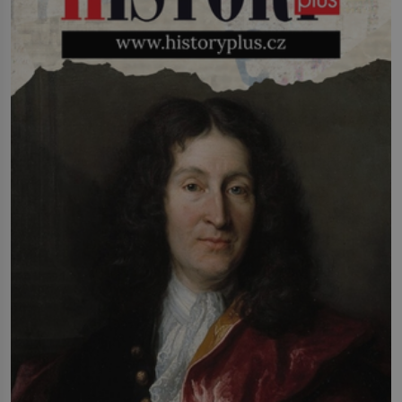
infekcí, hmyzem a vysycháním. Dá se
říct, že je to přírodní […]