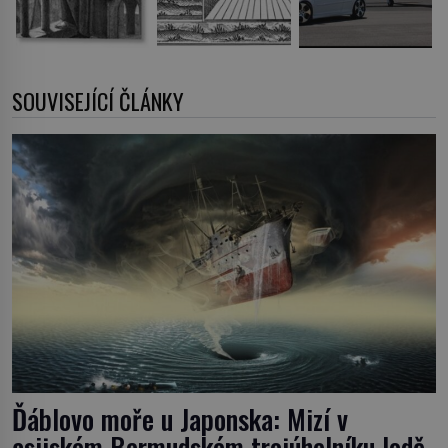
SOUVISEJÍCÍ ČLÁNKY
Ďáblovo moře u Japonska: Mizí v
asijském Bermudském trojúhelníku lodě