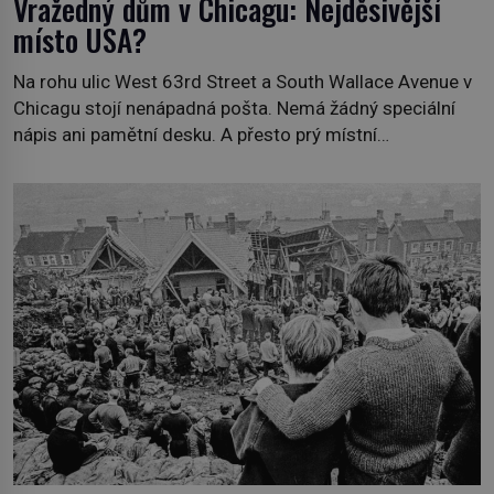
Vražedný dům v Chicagu: Nejděsivější
místo USA?
Na rohu ulic West 63rd Street a South Wallace Avenue v
Chicagu stojí nenápadná pošta. Nemá žádný speciální
nápis ani pamětní desku. A přesto prý místní
zaměstnanci neradi chodí do sklepa. Právě tady totiž
sídlil sériový vrah H. H. Holmes a také nejpropracovanější
past na lidi v dějinách americké kriminalistiky. Herman
Webster Mudgett (1861–1896) přijíždí […]