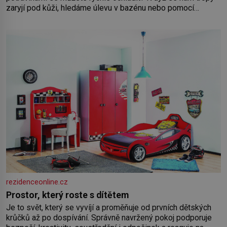
zaryjí pod kůži, hledáme úlevu v bazénu nebo pomocí
klimatizace. Jenže ne vždycky můžeme být v jejich blízkosti.
Nemusíte však zoufat. Pokud budete mít promyšlený
jídelníček, žadné pařáky si na vás
rezidenceonline.cz
Prostor, který roste s dítětem
Je to svět, který se vyvíjí a proměňuje od prvních dětských
krůčků až po dospívání. Správně navržený pokoj podporuje