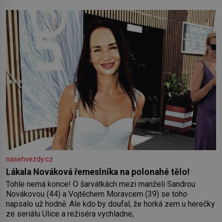
od roku 1223 postupují podél Kaspického a Azovského
moře,
nasehvezdy.cz
Lákala Nováková řemeslníka na polonahé tělo!
Tohle nemá konce! O šarvátkách mezi manželi Sandrou
Novákovou (44) a Vojtěchem Moravcem (39) se toho
napsalo už hodně. Ale kdo by doufal, že horká zem u herečky
ze seriálu Ulice a režiséra vychladne,