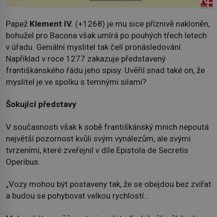
Papež
Klement IV.
(+1268) je mu sice příznivě nakloněn,
bohužel pro Bacona však umírá po pouhých třech letech
v úřadu. Geniální myslitel tak čelí pronásledování.
Například v roce 1277 zakazuje představený
františkánského řádu jeho spisy. Uvěřil snad také on, že
myslitel je ve spolku s temnými silami?
Šokující představy
V současnosti však k sobě františkánský mnich nepoutá
největší pozornost kvůli svým vynálezům, ale svými
tvrzeními, které zveřejnil v díle Epistola de Secretis
Operibus.
„Vozy mohou být postaveny tak, že se obejdou bez zvířat
a budou se pohybovat velkou rychlostí…