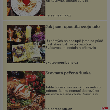
její kuchyně. Snoubí se v ní
evropské a asijské chutě a díky tomu
vznikají rozmanité a chuťově bohaté
pokrmy, které rozhodně st...
nejsemsama.cz
Jak jsem opustila svoje tělo
U známých na chalupě jsme na půdě
našli staré bylinky po babičce.
Zvědavost mi nedala a připravila
jsem si z nich lektvar… Zimní pobyt
na chalupě se pro mě vlastní vinou
změnil v děsivý zážitek, na kt...
skutecnepribehy.cz
Šťavnatá pečená šunka
Tahle úprava vás určitě přesvědčí o
jednom: šunku nemusí doprovázet
jen ostré a slané chutě. Navíc s ní
nakrmíte poměrně hodně hladových
krků. Ingredience sádlo 3 kg šunky
vcelku 3 stroužky česneku hl...
tisicereceptu.cz