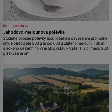
tisicereceptu.cz
Jahodovo-melounová polévka
Studené ovocné polévky jsou ideálním osvěžením pro horké
dny. Potřebujete 200 g jahod 600 g žlutého melounu 100 ml
sladkého dezertního vína 50 g cukru krystal 1 lžíci medu 200
g zakysané sm