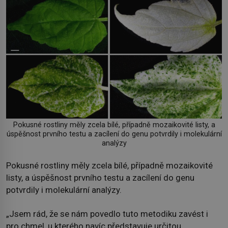
Pokusné rostliny měly zcela bílé, případně mozaikovité listy, a
úspěšnost prvního testu a zacílení do genu potvrdily i molekulární
analýzy
Pokusné rostliny měly zcela bílé, případně mozaikovité
listy, a úspěšnost prvního testu a zacílení do genu
potvrdily i molekulární analýzy.
„Jsem rád, že se nám povedlo tuto metodiku zavést i
pro chmel, u kterého navíc představuje určitou