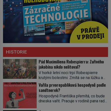
HISTORIE
Pád Maximiliena Robespierra: Zuřivého
jakobína nikdo nelitoval?
V horké letní noci trpí Robespierre
krutými bolestmi. Zmítá se na lůžku a
hlavou mu víří kolotoč myšlenek. Když
Vařila prvorepubliková hospodyně podle
se probere z mdlob, vzpomene si na
sandtnerek?
jednu z pařížských jasnovidek, kterou
Hospodyně Františka přemítá, co bude
před lety navštívil. Prorokovala mu
dneska vařit. Pracuje v rodině pana rady
tragický osud. Tehdy se jí vysmál.
a ten má mlsný jazýček. Zalistuje proto
„Robespierre to dotáhne hodně daleko,“
rychle v jedné ze „sandtnerek“.