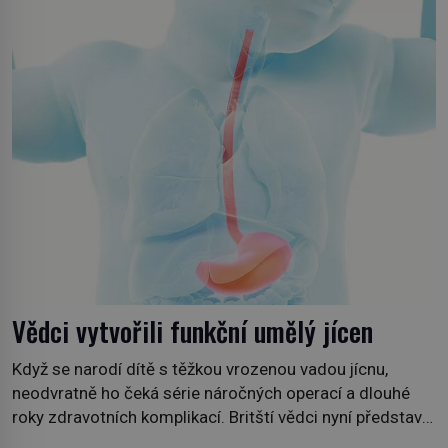
přetrvává i týdny. Nenápadný tento […]
Vědci vytvořili funkční umělý jícen
Když se narodí dítě s těžkou vrozenou vadou jícnu,
neodvratně ho čeká série náročných operací a dlouhé
roky zdravotních komplikací. Britští vědci nyní představili
technologii, která by jednou mohla nabídnout jiné řešení.