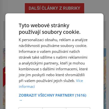
V laboratoři se jim podařilo vypěstovat funkční náhradu
DALŠÍ ČLÁNKY Z RUBRIKY
části jícnu, která úspěšně obstála v testech na zvířatech.
Jícen je svalová trubice, spojující […]
Tyto webové stránky
používají soubory cookie.
K personalizaci obsahu, reklam a analýze
reklama
návštěvnosti používáme soubory cookie.
Informace o vašem používání našich
stránek také sdílíme s našimi reklamními
a analytickými partnery, kteří je mohou
kombinovat s dalšími informacemi, které
jste jim poskytli nebo které shromáždili
při vašem používání jejich služeb.
Více
informací
ZOBRAZIT VŠECHNY PARTNERY
(1616)
→