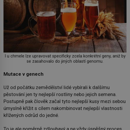
I u chmele lze upravovat specificky zcela konkrétní geny, aniž by
se zasahovalo do jiných oblastí genomu.
Mutace v genech
Už od počátku zemědělství lidé vybírali k dalšímu
pěstování jen ty nejlepší rostliny nebo jejich semena.
Postupně pak člověk začal tyto nejlepší kusy mezi sebou
úmyslně křížit s cílem nakombinovat nejlepší vlastnosti
křížených odrůd do jedné.
To je ale poměrně zdlouhavý a ne vždy úspěšný proces.