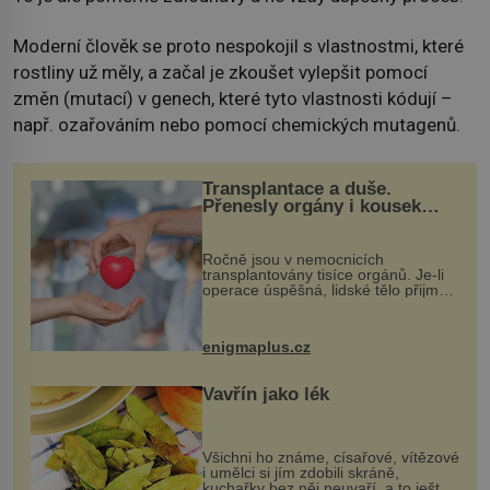
Moderní člověk se proto nespokojil s vlastnostmi, které
rostliny už měly, a začal je zkoušet vylepšit pomocí
změn (mutací) v genech, které tyto vlastnosti kódují –
např. ozařováním nebo pomocí chemických mutagenů.
Transplantace a duše.
Přenesly orgány i kousek
osobnosti dárce?
Ročně jsou v nemocnicích
transplantovány tisíce orgánů. Je-li
operace úspěšná, lidské tělo přijme
darovaný orgán za své a pacient
může vést plnohodnotný život. Ale co
když při transplantaci nepřijímám...
enigmaplus.cz
Vavřín jako lék
Všichni ho známe, císařové, vítězové
i umělci si jím zdobili skráně,
kuchařky bez něj neuvaří, a to ještě