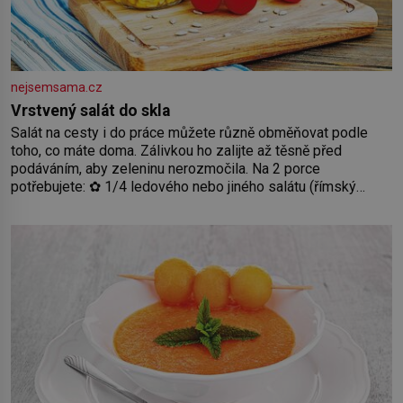
nejsemsama.cz
Vrstvený salát do skla
Salát na cesty i do práce můžete různě obměňovat podle
toho, co máte doma. Zálivkou ho zalijte až těsně před
podáváním, aby zeleninu nerozmočila. Na 2 porce
potřebujete: ✿ 1/4 ledového nebo jiného salátu (římský
salát, polníček…) ✿ 1 malá konzerva kukuřice ✿ ½ okurky ✿
2 rajčata Zálivka: ✿ 4 lžíce olivového oleje ✿ 1 lžíci citronové
šťávy ✿ ½ stroužku