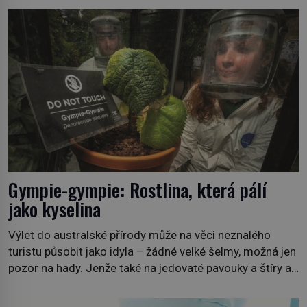
požáry už nejsou problémem pouze vzdáleného
Středomoří. S oteplujícím se klimatem, vysušenou
krajinou a desetiletími lidských zásahů se z nich stává
nový evropský normál […]
Gympie-gympie: Rostlina, která pálí
jako kyselina
Výlet do australské přírody může na věci neznalého
turistu působit jako idyla – žádné velké šelmy, možná jen
pozor na hady. Jenže také na jedovaté pavouky a štíry a
co už tuší málokdo, i na nenápadný keř se srdčitými listy.
Stačí letmý dotyk a ozve se pronikavá bolest, která