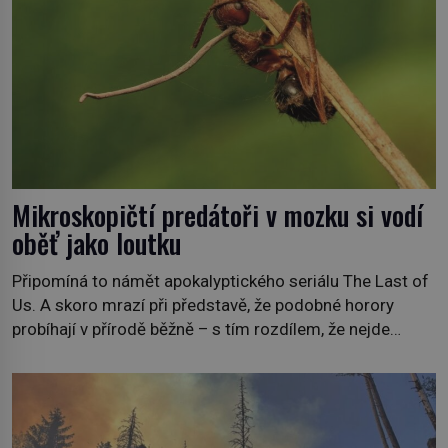
Mikroskopičtí predátoři v mozku si vodí
oběť jako loutku
Připomíná to námět apokalyptického seriálu The Last of
Us. A skoro mrazí při představě, že podobné horory
probíhají v přírodě běžně – s tím rozdílem, že nejde
pouze o infekce parazitickou houbou a že predátor
dokáže ovládat jen vývojově nesrovnatelně jednodušší
živočichy, než je člověk. Najít skutečné zombie není nic
nemožného ani v naší přírodě. […]