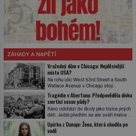
ZÁHADY A NAPĚTÍ
Vražedný dům v Chicagu: Nejděsivější
místo USA?
Na rohu ulic West 63rd Street a South
Wallace Avenue v Chicagu stojí
nenápadná pošta. Nemá žádný speciální
Tragédie v Aberfanu: Předpověděla dívka
nápis ani pamětní desku. A přesto prý
smrtící sesuv půdy?
místní zaměstnanci neradi chodí do
Ráno odchází do školy jako tisíce jiných
sklepa. Právě tady totiž sídlil sériový
dětí. Ještě předtím se ale svěří matce s
vrah H. H. Holmes a také
podivným snem. Ve škole, kterou dobře
nejpropracovanější past na lidi
Upírka z Dunaje: Žena, která chodila po
zná, tentokrát nevidí budovu ani
v dějinách americké kriminalistiky.
vodě
spolužáky. Místo nich se před ní tyčí
Herman Webster Mudgett (1861–1896)