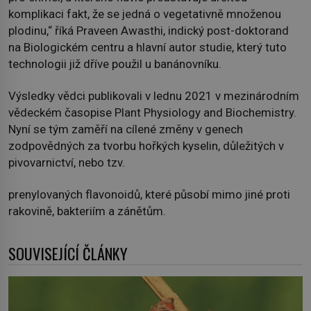
komplikaci fakt, že se jedná o vegetativně množenou
plodinu,“ říká Praveen Awasthi, indický post-doktorand
na Biologickém centru a hlavní autor studie, který tuto
technologii již dříve použil u banánovníku.
Výsledky vědci publikovali v lednu 2021 v mezinárodním
vědeckém časopise Plant Physiology and Biochemistry.
Nyní se tým zaměří na cílené změny v genech
zodpovědných za tvorbu hořkých kyselin, důležitých v
pivovarnictví, nebo tzv.
prenylovaných flavonoidů, které působí mimo jiné proti
rakovině, bakteriím a zánětům.
SOUVISEJÍCÍ ČLÁNKY