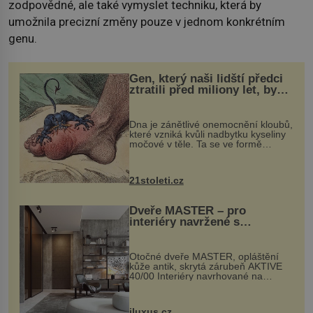
zodpovědné, ale také vymyslet techniku, která by
umožnila precizní změny pouze v jednom konkrétním
genu.
Gen, který naši lidští předci
ztratili před miliony let, by
mohl pomoci s léčbou
„nemoci králů“
Dna je zánětlivé onemocnění kloubů,
které vzniká kvůli nadbytku kyseliny
močové v těle. Ta se ve formě
krystalků ukládá v blízkosti kloubů,
nejčastěji přitom postihuje palce na
nohou, a způsobuje bole...
21stoleti.cz
Dveře MASTER – pro
interiéry navržené s
rozumem i vášní!
Otočné dveře MASTER, opláštění
kůže antik, skrytá zárubeň AKTIVE
40/00 Interiéry navrhované na
zakázku často vyžadují atypické
rozměry nejen nábytku, ale i
otvorových prvků. Technické zázemí
iluxus.cz