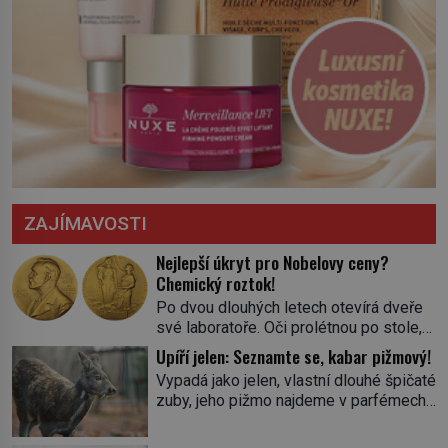
ZAJÍMAVOSTI
Nejlepší úkryt pro Nobelovy ceny?
Chemický roztok!
Po dvou dlouhých letech otevírá dveře
své laboratoře. Oči prolétnou po stole,
aby pak ulpěly na regálu, kde se nachází
Upíří jelen: Seznamte se, kabar pižmový!
všemožné látky. Hledá žluto-oranžovou
Vypadá jako jelen, vlastní dlouhé špičaté
tekutinu, jakmile ji zahlédne, nesmírně
zuby, jeho pižmo najdeme v parfémech
se mu uleví. Teď může svůj plán
celého světa a narazit na něj je velice
dokončit. Pod termínem aqua regia se
těžké. Tato charakteristika sedí na
skrývá směs s názvem lučavka