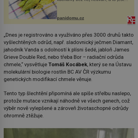
nevíte, že bobkový list může výrazně
zmírnit některé naše neduhy.
Obsahuje v malém množství ně...
panidomu.cz
„Dnes je registrováno a využíváno přes 3000 druhů takto
vyšlechtěných odrůd, např. sladovnický ječmen Diamant,
jahodník Vanda s odolností k plísni šedé, jabloň James
Grieve Double Red, nebo třeba Bor – radiační odrůda
chmele,“ vysvětluje
Tomáš Kocábek
, který se na Ústavu
molekulární biologie rostlin BC AV ČR výzkumu
genetických modifikací chmele věnuje.
Tento typ šlechtění připomíná ale spíše střelbu naslepo,
protože mutace vznikají náhodně ve všech genech, což
výběr nově vylepšené a zároveň životaschopné odrůdy
ohromně ztěžuje.