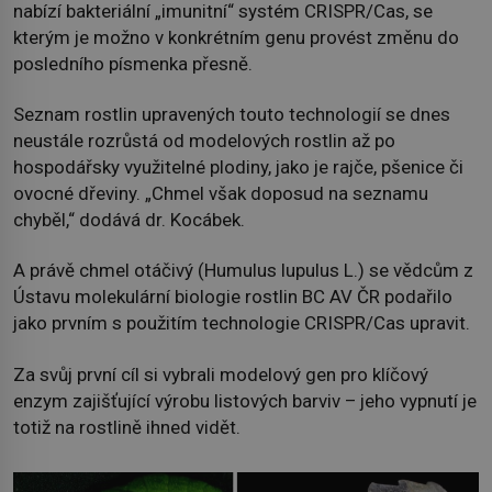
nabízí bakteriální „imunitní“ systém CRISPR/Cas, se
kterým je možno v konkrétním genu provést změnu do
posledního písmenka přesně.
Seznam rostlin upravených touto technologií se dnes
neustále rozrůstá od modelových rostlin až po
hospodářsky využitelné plodiny, jako je rajče, pšenice či
ovocné dřeviny. „Chmel však doposud na seznamu
chyběl,“ dodává dr. Kocábek.
A právě chmel otáčivý (Humulus lupulus L.) se vědcům z
Ústavu molekulární biologie rostlin BC AV ČR podařilo
jako prvním s použitím technologie CRISPR/Cas upravit.
Za svůj první cíl si vybrali modelový gen pro klíčový
enzym zajišťující výrobu listových barviv – jeho vypnutí je
totiž na rostlině ihned vidět.