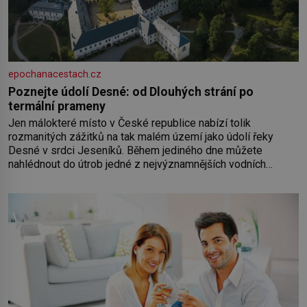
epochanacestach.cz
Poznejte údolí Desné: od Dlouhých strání po
termální prameny
Jen málokteré místo v České republice nabízí tolik
rozmanitých zážitků na tak malém území jako údolí řeky
Desné v srdci Jeseníků. Během jediného dne můžete
nahlédnout do útrob jedné z nejvýznamnějších vodních
elektráren v Evropě, vydat se na horské hřebeny, projet se na
koloběžce a den zakončit poznáváním památek ve Velkých
Losinách nebo v termálním