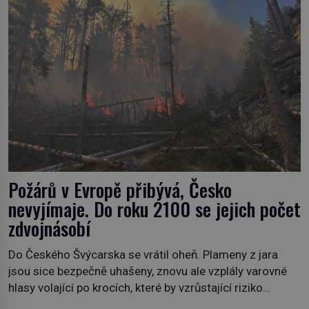
Požárů v Evropě přibývá, Česko
nevyjímaje. Do roku 2100 se jejich počet
zdvojnásobí
Do Českého Švýcarska se vrátil oheň. Plameny z jara
jsou sice bezpečně uhašeny, znovu ale vzplály varovné
hlasy volající po krocích, které by vzrůstající riziko
lesních požárů do budoucna minimalizovaly. Lesní