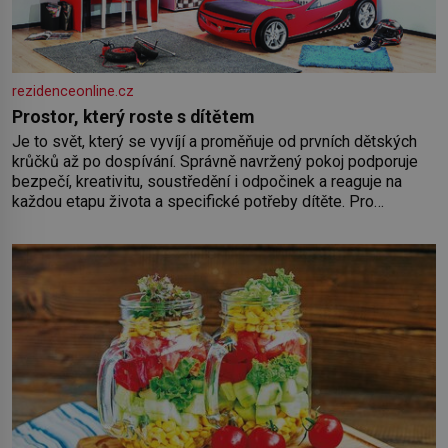
rezidenceonline.cz
Prostor, který roste s dítětem
Je to svět, který se vyvíjí a proměňuje od prvních dětských
krůčků až po dospívání. Správně navržený pokoj podporuje
bezpečí, kreativitu, soustředění i odpočinek a reaguje na
každou etapu života a specifické potřeby dítěte. Pro
nejmenší je klíčová jednoduchost, měkkost a bezpečí, proto
by pokoj miminka měl působit především klidně a útulně.
Předškolní věk je