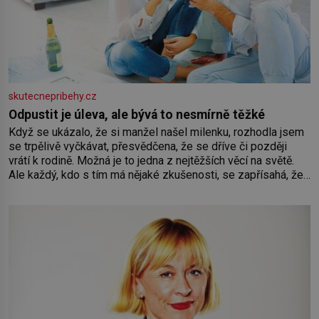
skutecnepribehy.cz
Odpustit je úleva, ale bývá to nesmírně těžké
Když se ukázalo, že si manžel našel milenku, rozhodla jsem
se trpělivě vyčkávat, přesvědčena, že se dříve či později
vrátí k rodině. Možná je to jedna z nejtěžších věcí na světě.
Ale každý, kdo s tím má nějaké zkušenosti, se zapřísahá, že
pokud odpustíte, znatelně se vám uleví. Když se ke mně
doneslo, že si manžel pořídil milenku,