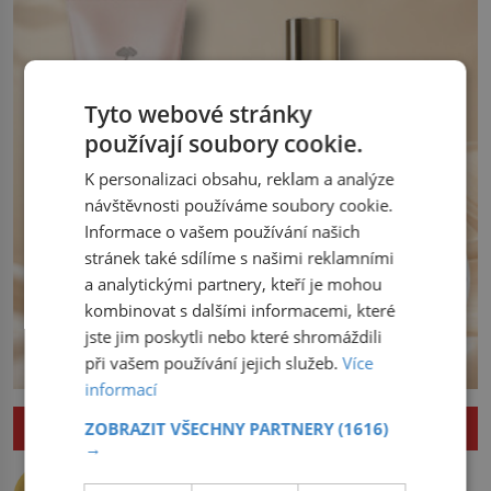
opatření, která mají posílit obranu jeho
království. Zajistit hodlá především
severní hranici. Na […]
Tyto webové stránky
používají soubory cookie.
K personalizaci obsahu, reklam a analýze
návštěvnosti používáme soubory cookie.
Informace o vašem používání našich
stránek také sdílíme s našimi reklamními
a analytickými partnery, kteří je mohou
kombinovat s dalšími informacemi, které
jste jim poskytli nebo které shromáždili
při vašem používání jejich služeb.
Více
informací
ZAJÍMAVOSTI
ZOBRAZIT VŠECHNY PARTNERY
(1616)
→
Nejlepší úkryt pro Nobelovy ceny?