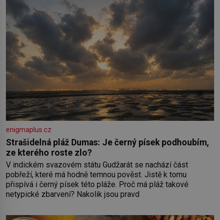
enigmaplus.cz
Strašidelná pláž Dumas: Je černý písek podhoubím,
ze kterého roste zlo?
V indickém svazovém státu Gudžarát se nachází část
pobřeží, které má hodně temnou pověst. Jistě k tomu
přispívá i černý písek této pláže. Proč má pláž takové
netypické zbarvení? Nakolik jsou pravd