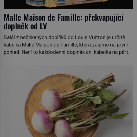
Malle Maison de Famille: překvapující
doplněk od LV
Další z nečekaných doplňků od Louis Vuitton je určitě
kabelka Malle Maison de Famille, která zaujme na první
pohled. Není to každodenní doplněk ani kabelka na párty,
ale symbol tradice a bohaté historie značky. Jde o poctu
Nicolase Ghesquièra rodinnému sídlu Vuittonů na
adrese 18 Rue Louis Vuitton, které bylo postaveno v
roce 1869. […]