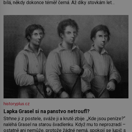
bílá, někdy dokonce téměř černá. Až díky stovkám let
pečlivého šlechtění se z ní stává zelenina, bez které si
českou zahradu ani nedokážeme představit. Její příběh je
historyplus.cz
Lapka Grasel si na panstvo netroufl?
Strhne ji z postele, sváže ji a krutě zbije. „Kde jsou peníze?“
naléhá Grasel na starou švadlenku. Když mu to neprozradí –
ostatně ani nemůže, protože žádné nemá, spokojí se lupič s