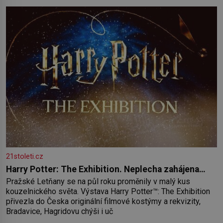
paměť rozhodla stávkovat. Cvičte
21stoleti.cz
Harry Potter: The Exhibition. Neplecha zahájena…
Pražské Letňany se na půl roku proměnily v malý kus
kouzelnického světa. Výstava Harry Potter™: The Exhibition
přivezla do Česka originální filmové kostýmy a rekvizity,
Bradavice, Hagridovu chýši i uč