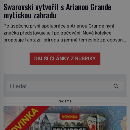
Swarovski vytvořil s Arianou Grande
mytickou zahradu
Po úspěchu první spolupráce s Arianou Grande nyní
značka představuje její pokračování. Nová kolekce
propojuje fantazii, přírodu a jemné řemeslné zpracování
do svěžího, prosvětleného designového příběhu. Téměř
třicítka šperků působí hravě a zároveň rafinovaně.
DALŠÍ ČLÁNKY Z RUBRIKY
Spolupráce mezi značkou Swarovski a zpěvačkou a
herečkou Arianou Grande vstupuje do nové kapitoly. Po
debutové kolekci, která představila moderní […]
reklama