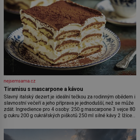
nejsemsama.cz
Tiramisu s mascarpone a kávou
Slavný italský dezert je ideální tečkou za rodinným obědem i
slavnostní večeří a jeho příprava je jednodušší, než se může
zdát. Ingredience pro 4 osoby: 250 g mascarpone 3 vejce 80
g cukru 200 g cukrářských piškotů 250 ml silné kávy 2 lžíce
amaretta kakao na posypání Postup: Oddělte žloutky od
bílků. Žloutky vyšlehejte s cukrem do světlé pěny a postupně
do nich vmíchejte mascarpone, aby vznikl hladký