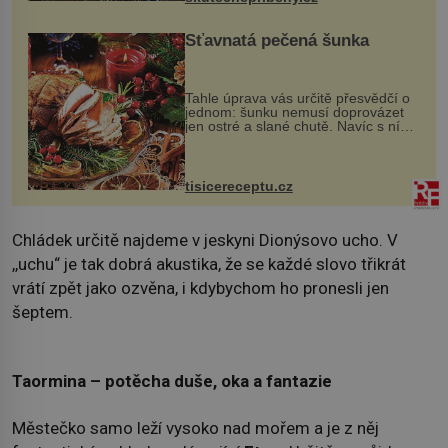
Šťavnatá pečená šunka
Tahle úprava vás určitě přesvědčí o
jednom: šunku nemusí doprovázet
jen ostré a slané chutě. Navíc s ní
nakrmíte poměrně hodně hladových
krků. Ingredience sádlo 3 kg šunky
vcelku 3 stroužky česneku hl...
tisicereceptu.cz
Chládek určitě najdeme v jeskyni Dionýsovo ucho. V
,,uchu“ je tak dobrá akustika, že se každé slovo třikrát
vrátí zpět jako ozvěna, i kdybychom ho pronesli jen
šeptem.
Taormina – potěcha duše, oka a fantazie
Městečko samo leží vysoko nad mořem a je z něj