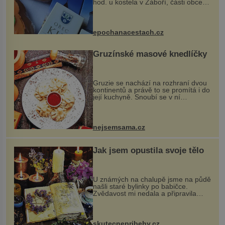
hod. u kostela v Záboří, části obce
Kly u Mělníka. V programu naleznete
komentovanou prohlídku kostela,
dobovou hudbu, řemesla, atrakce...
epochanacestach.cz
Gruzínské masové knedlíčky
Gruzie se nachází na rozhraní dvou
kontinentů a právě to se promítá i do
její kuchyně. Snoubí se v ní
evropské a asijské chutě a díky tomu
vznikají rozmanité a chuťově bohaté
pokrmy, které rozhodně st...
nejsemsama.cz
Jak jsem opustila svoje tělo
U známých na chalupě jsme na půdě
našli staré bylinky po babičce.
Zvědavost mi nedala a připravila
jsem si z nich lektvar… Zimní pobyt
na chalupě se pro mě vlastní vinou
změnil v děsivý zážitek, na kt...
skutecnepribehy.cz