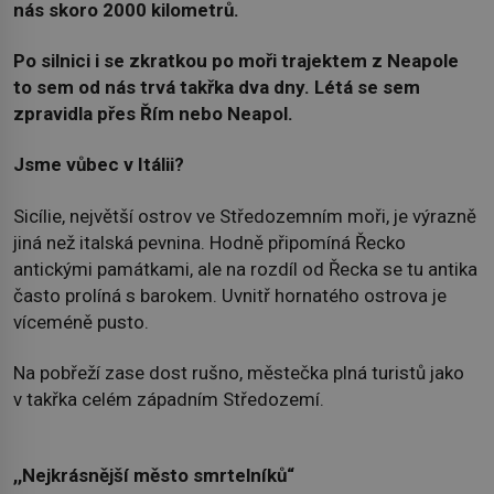
nás skoro 2000 kilometrů.
Po silnici i se zkratkou po moři trajektem z Neapole
to sem od nás trvá takřka dva dny. Létá se sem
zpravidla přes Řím nebo Neapol.
Jsme vůbec v Itálii?
Sicílie, největší ostrov ve Středozemním moři, je výrazně
jiná než italská pevnina. Hodně připomíná Řecko
antickými památkami, ale na rozdíl od Řecka se tu antika
často prolíná s barokem. Uvnitř hornatého ostrova je
víceméně pusto.
Na pobřeží zase dost rušno, městečka plná turistů jako
v takřka celém západním Středozemí.
,,Nejkrásnější město smrtelníků“