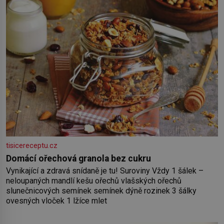
tisicereceptu.cz
Domácí ořechová granola bez cukru
Vynikající a zdravá snídaně je tu! Suroviny Vždy 1 šálek –
neloupaných mandlí kešu ořechů vlašských ořechů
slunečnicových semínek semínek dýně rozinek 3 šálky
ovesných vloček 1 lžíce mlet