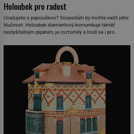
Holoubek pro radost
Uvažujete o papouškovi? Sousedům by mohla vadit jeho
hlučnost. Holoubek diamantový komunikuje téměř
neslyšitelným pípáním, je roztomilý a hodí se i pro
chovatele začátečníky. Jedná se o nenáročného
klidného ptáčka, který většinu dne jen posedává. Hodně
času tráví na zemi, kde sbírá zbytky semínek Jeho
domovinou je prakticky celá Austrálie s výjimkou
pobřežní oblasti. […]