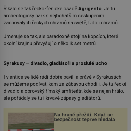
Říkalo se tak řecko-fénické osadě
Agrigento
. Je tu
archeologický park s nejbohatším seskupením
zachovalých řeckých chrámů na světě, Údolí chrámů.
Jmenuje se tak, ale paradoxně stojí na kopcích, které
okolní krajinu převyšují o několik set metrů.
Syrakusy – divadlo, gladiátoři a proslulé ucho
I v antice se lidé rádi dobře bavili a právě v Syrakusách
se můžeme podívat, kam za zábavou chodili. Je tu řecké
divadlo a obrovský římský amfiteátr, kde se nejen hrálo,
ale pořádaly se tu i krvavé zápasy gladiátorů.
Na hraně přežití. Když se
bezpečnost teprve hledala