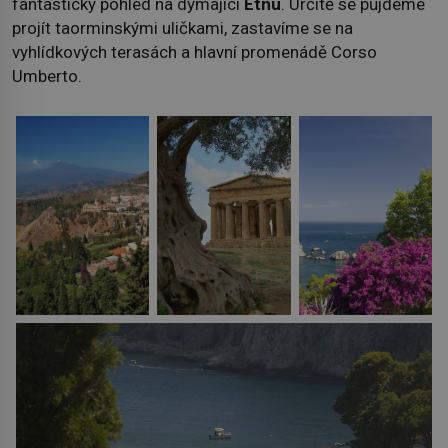
fantastický pohled na dýmající
Etnu
. Určitě se půjdeme
projít taorminskými uličkami, zastavíme se na
vyhlídkových terasách a hlavní promenádě Corso
Umberto.