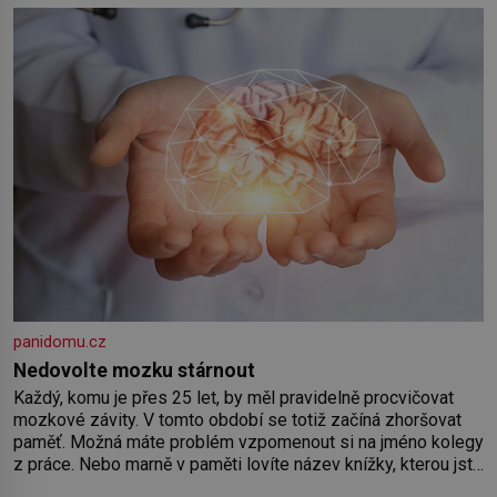
by pokoj miminka měl působit především klidně a útulně.
Předškolní věk je
panidomu.cz
Nedovolte mozku stárnout
Každý, komu je přes 25 let, by měl pravidelně procvičovat
mozkové závity. V tomto období se totiž začíná zhoršovat
paměť. Možná máte problém vzpomenout si na jméno kolegy
z práce. Nebo marně v paměti lovíte název knížky, kterou jste
nedávno přečetli. Je to opravdu tak, s věkem jako kdyby se