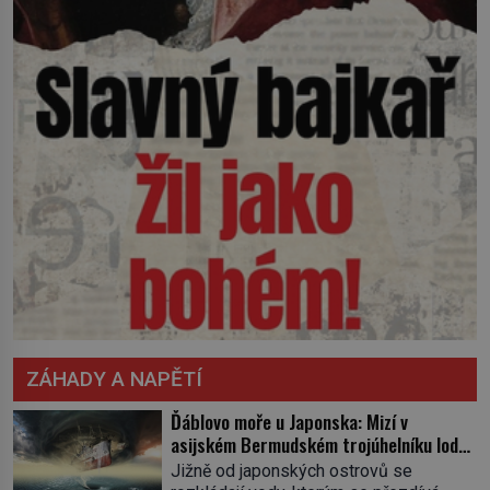
ZÁHADY A NAPĚTÍ
Ďáblovo moře u Japonska: Mizí v
asijském Bermudském trojúhelníku lodě
ve spárech neznámé síly?
Jižně od japonských ostrovů se