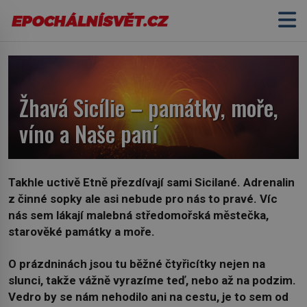
Žhavá Sicílie – památky, moře,
víno a Naše paní
Takhle uctivě Etně přezdívají sami Sicilané. Adrenalin
z činné sopky ale asi nebude pro nás to pravé. Víc
nás sem lákají malebná středomořská městečka,
starověké památky a moře.
O prázdninách jsou tu běžné čtyřicítky nejen na
slunci, takže vážně vyrazíme teď, nebo až na podzim.
Vedro by se nám nehodilo ani na cestu, je to sem od