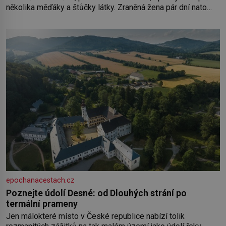
několika měďáky a štůčky látky. Zraněná žena pár dní nato
umírá. Je to muž nebývale krutý. Jeho činy budí hrůzu ještě
dlouho po jeho smrti
epochanacestach.cz
Poznejte údolí Desné: od Dlouhých strání po
termální prameny
Jen málokteré místo v České republice nabízí tolik