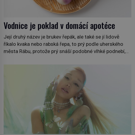
Vodnice je poklad v domácí apotéce
Její druhý název je brukev řepák, ale také se jí lidově
říkalo kvaka nebo rabská řepa, to prý podle uherského
města Rábu, protože prý snáší podobné vlhké podnebí,
jako je tam. Určitě jste se s ní už setkali, třeba na trzích,
někdy i v obchodech. Její bulvy jsou bílé, nahoře někdy
fialové a chutí […]