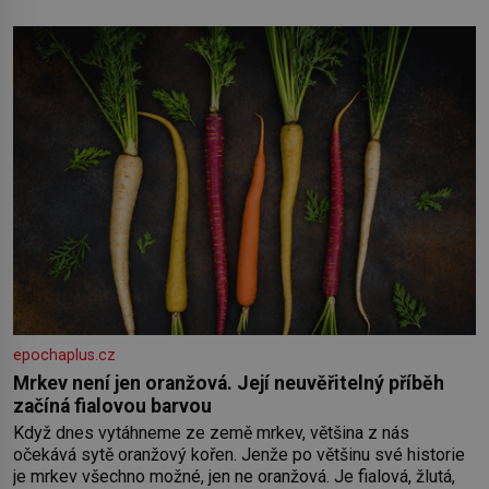
Toník byl dobře zaopatřený mladý muž. Manželství nám
oběma moc nesvědčilo, brzy jsme zjistili, že
epochaplus.cz
Mrkev není jen oranžová. Její neuvěřitelný příběh
začíná fialovou barvou
Když dnes vytáhneme ze země mrkev, většina z nás
očekává sytě oranžový kořen. Jenže po většinu své historie
je mrkev všechno možné, jen ne oranžová. Je fialová, žlutá,