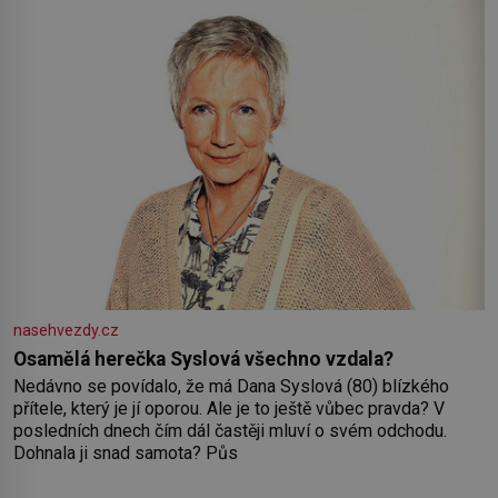
nasehvezdy.cz
Osamělá herečka Syslová všechno vzdala?
Nedávno se povídalo, že má Dana Syslová (80) blízkého
přítele, který je jí oporou. Ale je to ještě vůbec pravda? V
posledních dnech čím dál častěji mluví o svém odchodu.
Dohnala ji snad samota? Půs