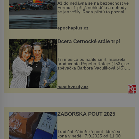
Až do nedávna se na bezpečnost ve
Formuli 1 příliš nehledělo a nehody
se jen vršily. Řada pilotů to poznala
na vlastní kůži, často s trvalými
následky nebo bohužel i ztrátou
života. Dnes nepochopiteln...
epochaplus.cz
Dcera Černocké stále trpí
Tři měsíce po náhlé smrti manžela,
producenta Pepeho Rafaje (†53), se
zpěvačka Barbora Vaculíková (45),
dcera Petry Černocké (75), poprvé
ozvala veřejnosti. Na sociální síti
sdílela, že se snaží fung...
nasehvezdy.cz
ZÁBOŘSKÁ POUŤ 2025
Tradiční Zábořská pouť, která se
koná v neděli 7.9.2025 od 11:00