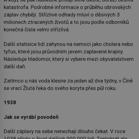
katastrofa. Podrobné informace o průběhu obrovských
záplav chybějí. Střízlivé odhady mluví o děsivých 3
milionech ztracených životů a to jsou podle odborníků
konečná čísla velmi střízlivá.
Další statisíce lidí zahynou na nemoci jako cholera nebo
tyfus, které jsou průvodním jevem zaplavené krajiny.
Následuje hladomor, který si vybere mezi obyvatelstvem
další daň.
Zatímco u nás voda klesne za jeden až dva týdny, v Číně
se vrací Žlutá řeka do svého koryta přes půl roku.
1938
Jak se vyrábí povodeň
Další záplavy na sebe nenechají dlouho čekat. V roce
1938 přijde o život dalších 900 000 lidí. Tentokrát ale