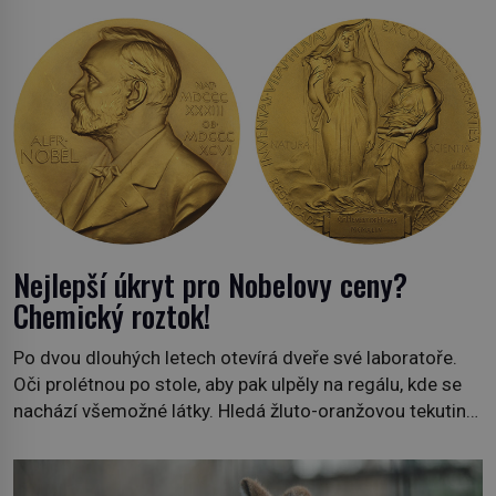
Nejlepší úkryt pro Nobelovy ceny?
Chemický roztok!
Po dvou dlouhých letech otevírá dveře své laboratoře.
Oči prolétnou po stole, aby pak ulpěly na regálu, kde se
nachází všemožné látky. Hledá žluto-oranžovou tekutinu,
jakmile ji zahlédne, nesmírně se mu uleví. Teď může svůj
plán dokončit. Pod termínem aqua regia se skrývá
směs s názvem lučavka královská. Svůj přídomek nemá