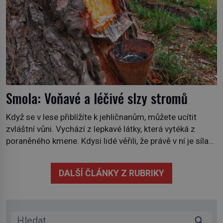
Smola: Voňavé a léčivé slzy stromů
Když se v lese přiblížíte k jehličnanům, můžete ucítit
zvláštní vůni. Vychází z lepkavé látky, která vytéká z
poraněného kmene. Kdysi lidé věřili, že právě v ní je síla
stromu. Smola také patří k nejstarším surovinám, s nimiž
lidstvo pracovalo. Chrání strom před infekcí, hmyzem a
DALŠÍ ČLÁNKY Z RUBRIKY
vysycháním. Dá se říct, že je to přírodní […]