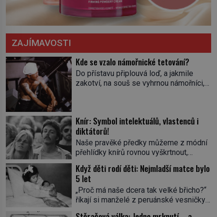
ZAJÍMAVOSTI
Kde se vzalo námořnické tetování?
Do přístavu připlouvá loď, a jakmile
zakotví, na souš se vyhrnou námořníci,
aby utišili žízeň i chtíč. Jdou oním
zvláštním houpavým krokem. A kdyby je
někdo nepoznal podle toho, napoví mu
Knír: Symbol intelektuálů, vlastenců i
potetované paže. Námořnická kérka je
diktátorů!
totiž něco jako uniforma. Tetování jako
takové má velmi hlubokou minulost.
Naše pravěké předky můžeme z módní
Tetovaný je už pračlověk Ötzi, který
přehlídky knírů rovnou vyškrtnout,
zemřel […]
protože historici se shodují, že za
Když děti rodí děti: Nejmladší matce bylo
jedním z nejstarších knírů musíme až do
5 let
starověkého Egypta. Najdeme ho na
„Proč má naše dcera tak velké břicho?“
soše egyptského prince Rahotepa, jenž
říkají si manželé z peruánské vesničky
žil ve 26. století před naším
Ticrapo a raději vezmou malou Linu do
letopočtem! Není to ale něco obvyklého,
Stěračová válka: Jedno mrknutí – a