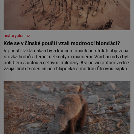
historyplus.cz
Kde se v čínské poušti vzali modroocí blonďáci?
V poušti Taklamakan byla koncem minulého století objevena
stovka hrobů s téměř netknutými mumiemi. Všichni mrtví byli
pohřbeni s úctou a četnými milodary. Asi nejvíc přitom vědce
zaujal hrob tříměsíčního chlapečka s modrou filcovou čapkou,
z níž se draly blonďaté vlásky. Fakt, že jsou těla dávných lidí
nesmírně dobře zachovalá, přičítají odborníci zdejším
klimatickým podmínkám. Sucho, prosolené písky a extrémně