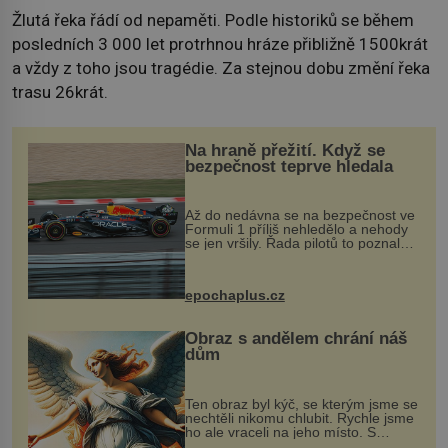
Žlutá řeka řádí od nepaměti. Podle historiků se během
posledních 3 000 let protrhnou hráze přibližně 1500krát
a vždy z toho jsou tragédie. Za stejnou dobu změní řeka
trasu 26krát.
Na hraně přežití. Když se
bezpečnost teprve hledala
Až do nedávna se na bezpečnost ve
Formuli 1 příliš nehledělo a nehody
se jen vršily. Řada pilotů to poznala
na vlastní kůži, často s trvalými
následky nebo bohužel i ztrátou
života. Dnes nepochopiteln...
epochaplus.cz
Obraz s andělem chrání náš
dům
Ten obraz byl kýč, se kterým jsme se
nechtěli nikomu chlubit. Rychle jsme
ho ale vraceli na jeho místo. S
manželem Vaškem jsme si pořídili