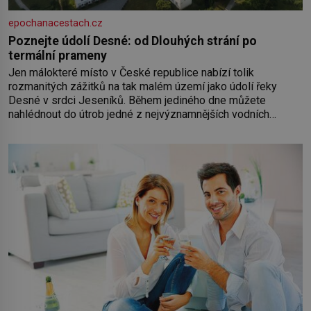
epochanacestach.cz
Poznejte údolí Desné: od Dlouhých strání po
termální prameny
Jen málokteré místo v České republice nabízí tolik
rozmanitých zážitků na tak malém území jako údolí řeky
Desné v srdci Jeseníků. Během jediného dne můžete
nahlédnout do útrob jedné z nejvýznamnějších vodních
elektráren v Evropě, vydat se na horské hřebeny, projet se na
koloběžce a den zakončit poznáváním památek ve Velkých
Losinách nebo v termálním