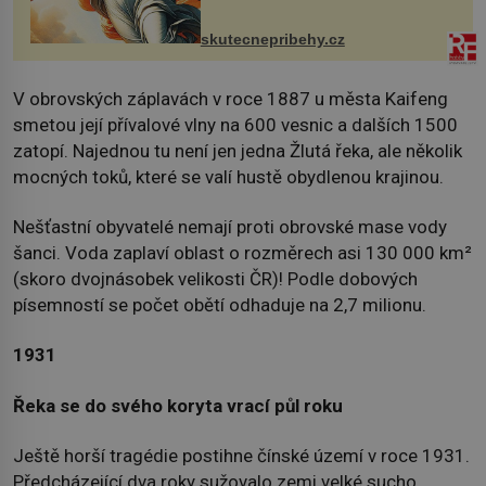
chaloupku, takový domek na severu
Čech, kde jsme si naplánova...
skutecnepribehy.cz
V obrovských záplavách v roce 1887 u města Kaifeng
smetou její přívalové vlny na 600 vesnic a dalších 1500
zatopí. Najednou tu není jen jedna Žlutá řeka, ale několik
mocných toků, které se valí hustě obydlenou krajinou.
Nešťastní obyvatelé nemají proti obrovské mase vody
šanci. Voda zaplaví oblast o rozměrech asi 130 000 km²
(skoro dvojnásobek velikosti ČR)! Podle dobových
písemností se počet obětí odhaduje na 2,7 milionu.
1931
Řeka se do svého koryta vrací půl roku
Ještě horší tragédie postihne čínské území v roce 1931.
Předcházející dva roky sužovalo zemi velké sucho.