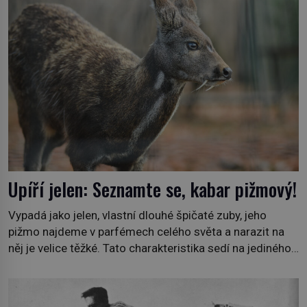
pro nic za nic, […]
Upíří jelen: Seznamte se, kabar pižmový!
Vypadá jako jelen, vlastní dlouhé špičaté zuby, jeho
pižmo najdeme v parfémech celého světa a narazit na
něj je velice těžké. Tato charakteristika sedí na jediného
zástupce zvířecí říše – kabara pižmového. V Evropě ho
jako první popíše švédský botanik Carl Linné (1707–
1778), jenže v Asii o něm ví už celá staletí. Zvíře