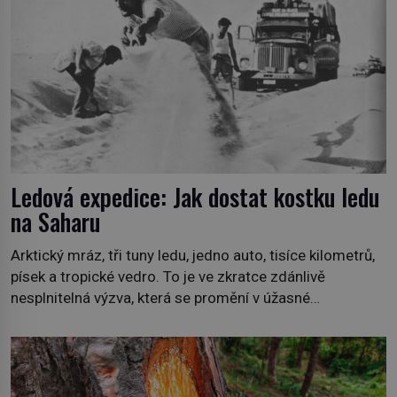
připomíná jelena, v kohoutku dosahuje […]
Ledová expedice: Jak dostat kostku ledu
na Saharu
Arktický mráz, tři tuny ledu, jedno auto, tisíce kilometrů,
písek a tropické vedro. To je ve zkratce zdánlivě
nesplnitelná výzva, která se promění v úžasné
dobrodružství a důkaz, že nic není nemožné. Vše začíná
na podzim 1958 jako hec. Rádio Luxembourg přichází s
neobvyklou výzvou. Tomu, kdo dokáže dopravit ze
severního polárního kruhu na […]