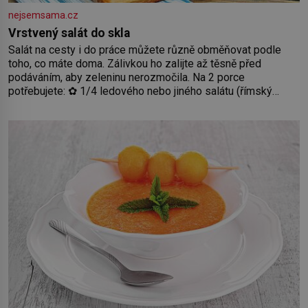
nejsemsama.cz
Vrstvený salát do skla
Salát na cesty i do práce můžete různě obměňovat podle
toho, co máte doma. Zálivkou ho zalijte až těsně před
podáváním, aby zeleninu nerozmočila. Na 2 porce
potřebujete: ✿ 1/4 ledového nebo jiného salátu (římský
salát, polníček…) ✿ 1 malá konzerva kukuřice ✿ ½ okurky ✿
2 rajčata Zálivka: ✿ 4 lžíce olivového oleje ✿ 1 lžíci citronové
šťávy ✿ ½ stroužku