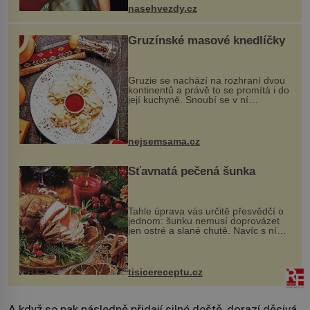
ženskými křivkami, najednou s...
nasehvezdy.cz
Gruzínské masové knedlíčky
Gruzie se nachází na rozhraní dvou
kontinentů a právě to se promítá i do
její kuchyně. Snoubí se v ní
evropské a asijské chutě a díky tomu
vznikají rozmanité a chuťově bohaté
pokrmy, které rozhodně st...
nejsemsama.cz
Šťavnatá pečená šunka
Tahle úprava vás určitě přesvědčí o
jednom: šunku nemusí doprovázet
jen ostré a slané chutě. Navíc s ní
nakrmíte poměrně hodně hladových
krků. Ingredience sádlo 3 kg šunky
vcelku 3 stroužky česneku hl...
tisicereceptu.cz
A když se pak následně přidají silné deště, dorazí děsivá