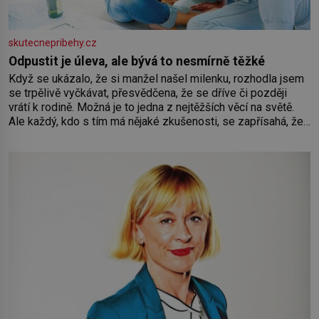
skutecnepribehy.cz
Odpustit je úleva, ale bývá to nesmírně těžké
Když se ukázalo, že si manžel našel milenku, rozhodla jsem
se trpělivě vyčkávat, přesvědčena, že se dříve či později
vrátí k rodině. Možná je to jedna z nejtěžších věcí na světě.
Ale každý, kdo s tím má nějaké zkušenosti, se zapřísahá, že
pokud odpustíte, znatelně se vám uleví. Když se ke mně
doneslo, že si manžel pořídil milenku,