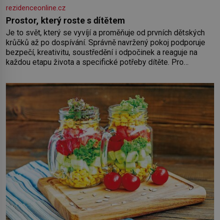
rezidenceonline.cz
Prostor, který roste s dítětem
Je to svět, který se vyvíjí a proměňuje od prvních dětských
krůčků až po dospívání. Správně navržený pokoj podporuje
bezpečí, kreativitu, soustředění i odpočinek a reaguje na
každou etapu života a specifické potřeby dítěte. Pro
nejmenší je klíčová jednoduchost, měkkost a bezpečí, proto
by pokoj miminka měl působit především klidně a útulně.
Předškolní věk je