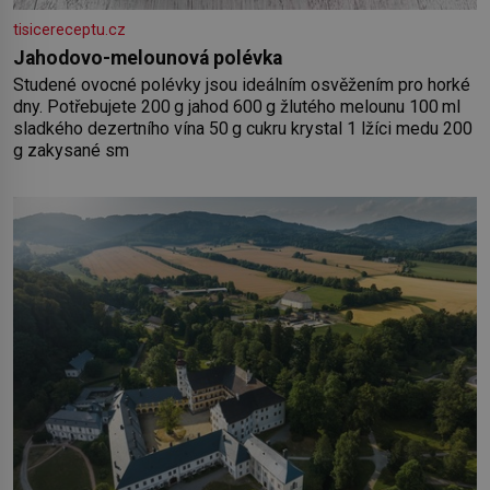
tisicereceptu.cz
Jahodovo-melounová polévka
Studené ovocné polévky jsou ideálním osvěžením pro horké
dny. Potřebujete 200 g jahod 600 g žlutého melounu 100 ml
sladkého dezertního vína 50 g cukru krystal 1 lžíci medu 200
g zakysané sm