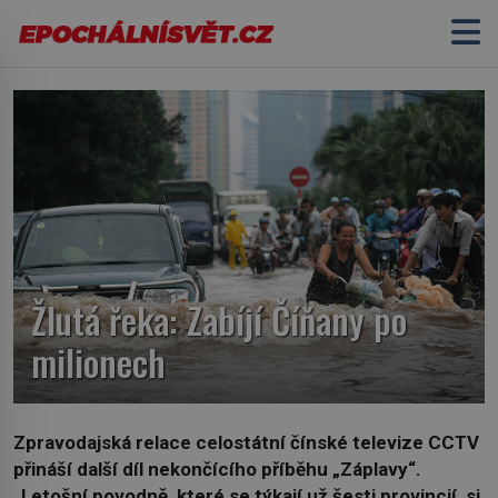
Žlutá řeka: Zabíjí Číňany po
milionech
Zpravodajská relace celostátní čínské televize CCTV
přináší další díl nekončícího příběhu „Záplavy“.
„Letošní povodně, které se týkají už šesti provincií, si