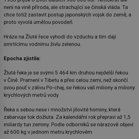
není na vině příroda, ale strachující se čínská vláda. Ta
chce totiž zastavit postup japonských vojsk do země, a
proto vyvolá umělou povodeň.
Hráze na Žluté řece vyhodí do vzduchu a tím dají
smrtícímu vodnímu živlu zelenou.
Epocha zjistila:
Žlutá řeka je se svými 5 464 km druhou nejdelší řekou
v Číně. Pramení v Tibetu a přes celou zemi, než skončí
svou pouť v zálivu Po-chaj, se řekou valí miliony a miliony
krychlových metrů vody.
Řeka s sebou nese i množství jílovité horniny, která
zabarvuje tok dožluta. Za kalendářní rok přepraví až 1,5
miliardy tun zeminy. Podle odborníků se nárazově objeví
až 600 kg v jednom metru krychlovém.