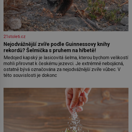
21stoleti.cz
Nejodvážnější zvíře podle Guinnessovy knihy
rekordů? Šelmička s pruhem na hřbetě!
Medojed kapský je lasicovitá šelma, kterou bychom velikostí
mohli přirovnat k českému jezevci. Je extrémně nebojácná,
ostatně bývá označována za nejodvážnější zvíře vůbec. V
této souvislosti je dokonc