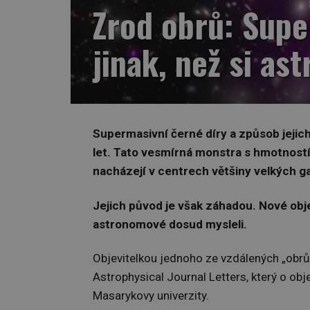
Zrod obrů: Supe
jinak, než si as
Supermasivní černé díry a způsob jeji
let. Tato vesmírná monstra s hmotností
nacházejí v centrech většiny velkých gal
Jejich původ je však záhadou. Nové objev
astronomové dosud mysleli.
Objevitelkou jednoho ze vzdálených „obrů
Astrophysical Journal Letters, který o obj
Masarykovy univerzity.