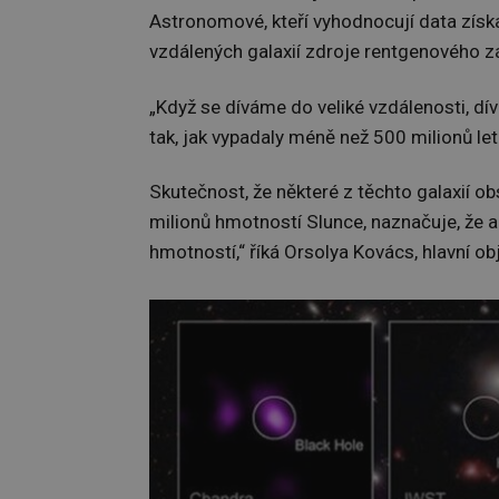
Astronomové, kteří vyhodnocují data získa
vzdálených galaxií zdroje rentgenového z
„Když se díváme do veliké vzdálenosti, dí
tak, jak vypadaly méně než 500 milionů le
Skutečnost, že některé z těchto galaxií o
milionů hmotností Slunce, naznačuje, že a
hmotností,“ říká Orsolya Kovács, hlavní ob