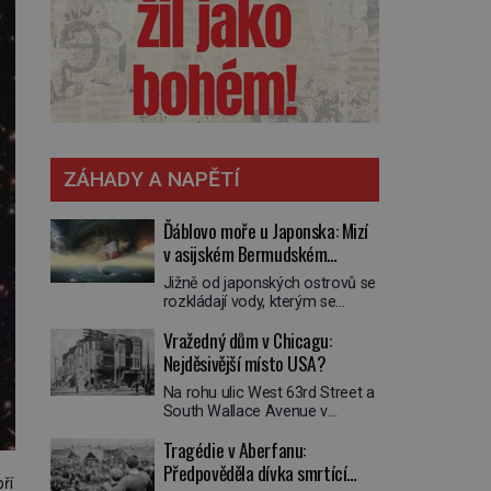
ZÁHADY A NAPĚTÍ
Ďáblovo moře u Japonska: Mizí
v asijském Bermudském
trojúhelníku lodě ve spárech
Jižně od japonských ostrovů se
neznámé síly?
rozkládají vody, kterým se
přezdívá Ďáblovo moře. Vypráví
Vražedný dům v Chicagu:
se o lodích mizejících beze
stopy, podivných světlech,
Nejděsivější místo USA?
zrádných proudech i mořských
Na rohu ulic West 63rd Street a
dracích, kteří měli tyto končiny
South Wallace Avenue v
střežit už v dávných legendách.
Chicagu stojí nenápadná pošta.
Je tichomořský Dračí
Tragédie v Aberfanu:
Nemá žádný speciální nápis ani
trojúhelník skutečně prokletým
pamětní desku. A přesto prý
Předpověděla dívka smrtící
místem, nebo se zde jen
ří
místní zaměstnanci neradi
nebezpečná příroda proměnila