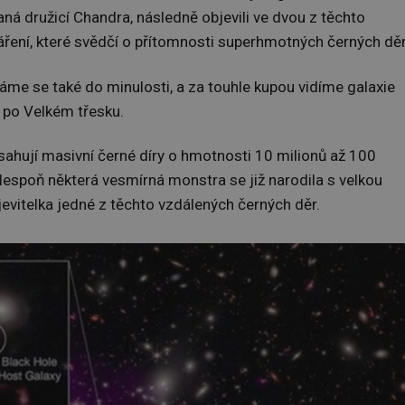
ná družicí Chandra, následně objevili ve dvou z těchto
áření, které svědčí o přítomnosti superhmotných černých děr
váme se také do minulosti, a za touhle kupou vidíme galaxie
t po Velkém třesku.
bsahují masivní černé díry o hmotnosti 10 milionů až 100
lespoň některá vesmírná monstra se již narodila s velkou
jevitelka jedné z těchto vzdálených černých děr.