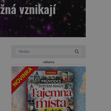
ná vznikají
reklama