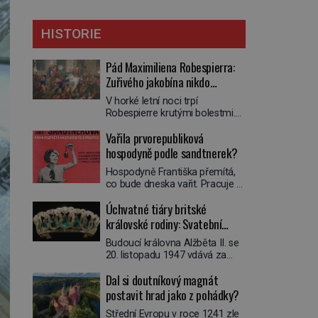
HISTORIE
Pád Maximiliena Robespierra:
Zuřivého jakobína nikdo
nelitoval?
V horké letní noci trpí
Robespierre krutými bolestmi.
Zmítá se na lůžku a hlavou mu
Vařila prvorepubliková
víří kolotoč myšlenek. Když se
probere z mdlob, vzpomene si
hospodyně podle sandtnerek?
na jednu z pařížských
Hospodyně Františka přemítá,
jasnovidek, kterou před lety
co bude dneska vařit. Pracuje v
navštívil. Prorokovala mu
rodině pana rady a ten má
tragický osud. Tehdy se jí
Úchvatné tiáry britské
mlsný jazýček. Zalistuje proto
vysmál. „Robespierre to
rychle v jedné ze „sandtnerek“.
královské rodiny: Svatební
dotáhne hodně daleko,“
„Zaplaťpánbůh, že už
prohlásil o něm jiný významný
klenot Alžbětě II. praskl
Budoucí královna Alžběta II. se
nemusíme chodit s lístky,“
francouzský revolucionář,
20. listopadu 1947 vdává za
povzdechne si směrem ke
Honoré de Mirabeau […]
svého vyvoleného Filipa
služce, kterou má v kuchyni k
Dal si doutníkový magnát
Mountbattena. Aby měla na
ruce. Ještě v prvních letech
obřad ve Westminsteru podle
postavit hrad jako z pohádky?
nové republiky fungoval kvůli
tradice „něco vypůjčeného“, její
nedostatku zboží přídělový
Střední Evropu v roce 1241 zle
matka jí věnuje jedinečný šperk
systém. […]