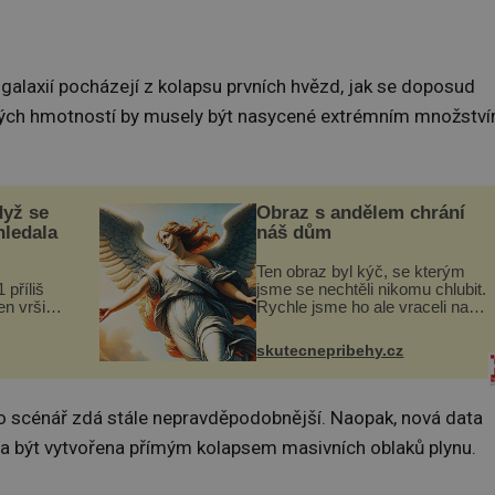
galaxií pocházejí z kolapsu prvních hvězd, jak se doposud
ských hmotností by musely být nasycené extrémním množstv
dyž se
Obraz s andělem chrání
hledala
náš dům
Ten obraz byl kýč, se kterým
 příliš
jsme se nechtěli nikomu chlubit.
n vršily.
Rychle jsme ho ale vraceli na
a vlastní
jeho místo. S manželem
následky
Vaškem jsme si pořídili
skutecnepribehy.cz
ivota.
chaloupku, takový domek na
severu Čech, kde jsme si
naplánova...
o scénář zdá stále nepravděpodobnější. Naopak, nová data
a být vytvořena přímým kolapsem masivních oblaků plynu.