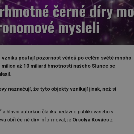
rhmotné černé díry mož
tronomové mysleli
ch vzniku poutají pozornost vědců po celém světě mnoho
 milion až 10 miliard hmotnosti našeho Slunce se
axií.
y naznačují, že tyto objekty vznikají jinak, než si
“ a hlavní autorkou článku nedávno publikovaného v
evu obří černé díry informoval, je
Orsolya Kovács
z