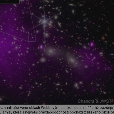
na v infračervené oblasti Webbovým dalekohledem, přičemž pozdější
 emisi, která s největší pravděpodobností pochází z blízkého okolí ob