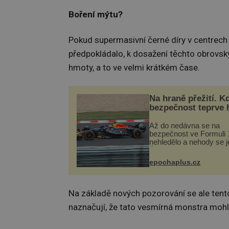
Boření mýtu?
Pokud supermasivní černé díry v centrech 
předpokládalo, k dosažení těchto obrov
hmoty, a to ve velmi krátkém čase.
Na hraně přežití. K
bezpečnost teprve 
Až do nedávna se na
bezpečnost ve Formuli 1
nehledělo a nehody se je
Řada pilotů to poznala n
kůži, často s trvalými 
epochaplus.cz
nebo bohužel i ztrátou ž
Dnes nepochopiteln...
Na základě nových pozorování se ale tent
naznačují, že tato vesmírná monstra mohl