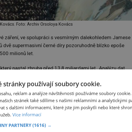
 Kovács. Foto: Archiv Orsoloya Kovács
ové záření, ve spolupráci s vesmírným dalekohledem Jamese
ů dvě supermasivní černé díry pozoruhodně blízko epoše
500 milionů let.
 který nastal zhruba před 13,8 miliardami let…Analýzu dat
 prováděla právě Orsolya Kovács z Výzkumné skupiny
 stránky používají soubory cookie.
etické fyziky a astrofyziky Přírodovědecké fakulty Masaryko
obsahu, reklam a analýze návštěvnosti používáme soubory cookie.
ašich stránek také sdílíme s našimi reklamními a analytickými par
 s dalšími informacemi, které jste jim poskytli nebo které shro
služeb.
Více informací
podařilo jen díky součinnosti družice Chandra a dalekohledu
HNY PARTNERY
(1616) →
orovaly obří kupu galaxií Abell 2744, která funguje jako