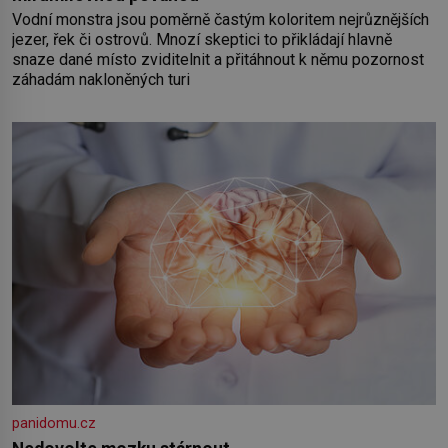
Vodní monstra jsou poměrně častým koloritem nejrůznějších
jezer, řek či ostrovů. Mnozí skeptici to přikládají hlavně
snaze dané místo zviditelnit a přitáhnout k němu pozornost
záhadám nakloněných turi
panidomu.cz