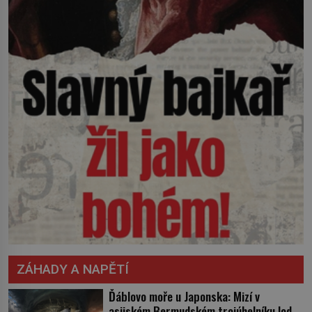
ZÁHADY A NAPĚTÍ
Ďáblovo moře u Japonska: Mizí v
asijském Bermudském trojúhelníku lodě