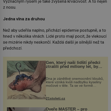
Význačným rysem je také zvýšená krvácivost. A to nejen
z nosu.
Jedna vlna za druhou
Než aby udeřila naplno, přichází epidemie postupně, a to
hned v několika vlnách. Lidé proto mají pocit, že vlekoucí
se mizérie nikdy neskončí. Každá další je silnější než ta
předchozí.
Gen, který naši lidští předci
ztratili před miliony let, by
mohl pomoci s léčbou
„nemoci králů“
Dna je zánětlivé onemocnění kloubů,
které vzniká kvůli nadbytku kyseliny
močové v těle. Ta se ve formě
krystalků ukládá v blízkosti kloubů,
nejčastěji přitom postihuje palce na
nohou, a způsobuje bole...
21stoleti.cz
Dveře MASTER – pro