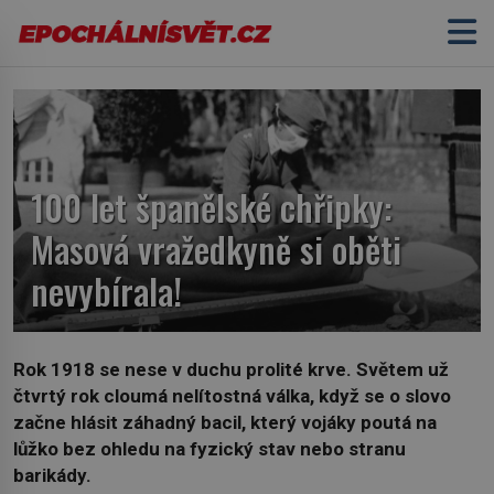
100 let španělské chřipky:
Masová vražedkyně si oběti
nevybírala!
Rok 1918 se nese v duchu prolité krve. Světem už
čtvrtý rok cloumá nelítostná válka, když se o slovo
začne hlásit záhadný bacil, který vojáky poutá na
lůžko bez ohledu na fyzický stav nebo stranu
barikády.