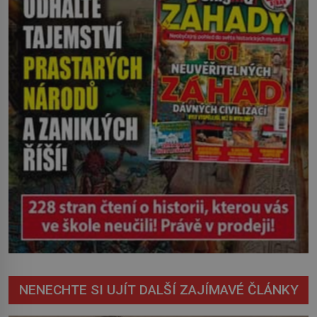
severovýchodním Srbsku má s upíry
nevyřízené účty. […]
NENECHTE SI UJÍT DALŠÍ ZAJÍMAVÉ ČLÁNKY