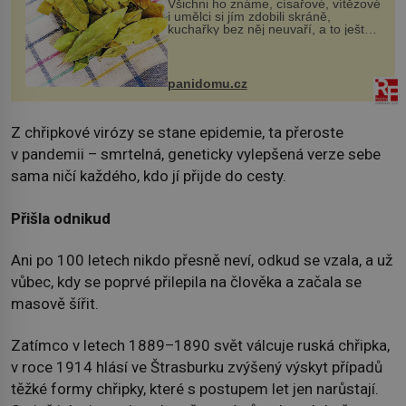
Všichni ho známe, císařové, vítězové
i umělci si jím zdobili skráně,
kuchařky bez něj neuvaří, a to ještě
nevíte, že bobkový list může výrazně
zmírnit některé naše neduhy.
Obsahuje v malém množství ně...
panidomu.cz
Z chřipkové virózy se stane epidemie, ta přeroste
v pandemii – smrtelná, geneticky vylepšená verze sebe
sama ničí každého, kdo jí přijde do cesty.
Přišla odnikud
Ani po 100 letech nikdo přesně neví, odkud se vzala, a už
vůbec, kdy se poprvé přilepila na člověka a začala se
masově šířit.
Zatímco v letech 1889–1890 svět válcuje ruská chřipka,
v roce 1914 hlásí ve Štrasburku zvýšený výskyt případů
těžké formy chřipky, které s postupem let jen narůstají.