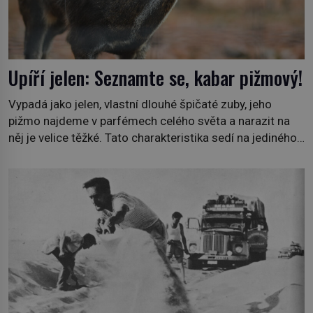
Upíří jelen: Seznamte se, kabar pižmový!
Vypadá jako jelen, vlastní dlouhé špičaté zuby, jeho
pižmo najdeme v parfémech celého světa a narazit na
něj je velice těžké. Tato charakteristika sedí na jediného
zástupce zvířecí říše – kabara pižmového. V Evropě ho
jako první popíše švédský botanik Carl Linné (1707–
1778), jenže v Asii o něm ví už celá staletí. Zvíře
připomíná jelena, v kohoutku dosahuje […]