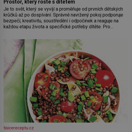
Prostor, který roste s dítětem
Je to svět, který se vyvíjí a proměňuje od prvních dětských
krůčků až po dospívání. Správně navržený pokoj podporuje
bezpečí, kreativitu, soustředění i odpočinek a reaguje na
každou etapu života a specifické potřeby dítěte. Pro
nejmenší je klíčová jednoduchost, měkkost a bezpečí, proto
by pokoj miminka měl působit především klidně a útulně.
Předškolní věk je
tisicereceptu.cz