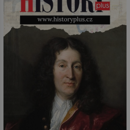
sebe. Američan Robert William Kearns
(1927–2005), který během vlastní
svatby přijde […]