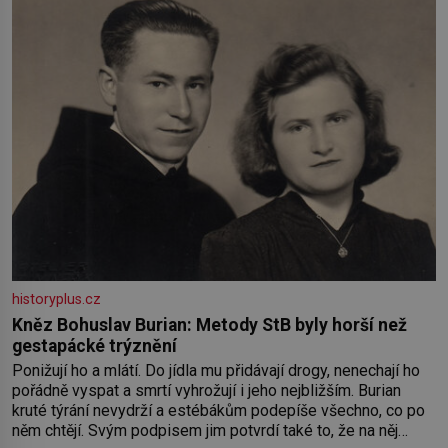
historyplus.cz
Kněz Bohuslav Burian: Metody StB byly horší než
gestapácké trýznění
Ponižují ho a mlátí. Do jídla mu přidávají drogy, nenechají ho
pořádně vyspat a smrtí vyhrožují i jeho nejbližším. Burian
kruté týrání nevydrží a estébákům podepíše všechno, co po
něm chtějí. Svým podpisem jim potvrdí také to, že na něj