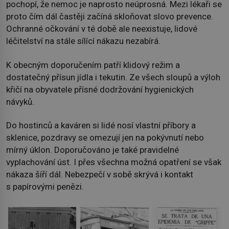
pochopí, že nemoc je naprosto neúprosná. Mezi lékaři se
proto čím dál častěji začíná skloňovat slovo prevence.
Ochranné očkování v té době ale neexistuje, lidové
léčitelství na stále sílící nákazu nezabírá.
K obecným doporučením patří klidový režim a
dostatečný přísun jídla i tekutin. Ze všech sloupů a výloh
křičí na obyvatele přísné dodržování hygienických
návyků.
Do hostinců a kaváren si lidé nosí vlastní příbory a
sklenice, pozdravy se omezují jen na pokývnutí nebo
mírný úklon. Doporučováno je také pravidelné
vyplachování úst. I přes všechna možná opatření se však
nákaza šíří dál. Nebezpečí v sobě skrývá i kontakt
s papírovými penězi.