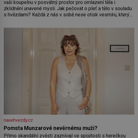
vaši koupelnu v posvátný prostor pro omlazení těla i
zklidnění unavené mysli. Jak pečovat o pleť a tělo v souladu
s hvězdami? Každá z nás v sobě nese otisk vesmíru, který
se projevuje nejen v naší povaze, ale i v potřebách naší
pokožky. Ohnivá znamení Ženy narozené ve znamení Berana,
Lva a Střelce v sobě nesou žár, odvahu a neutuchající elán.
Vaše
nasehvezdy.cz
Pomsta Munzarové nevěrnému muži?
Přímo skandální zvěsti zaznívají ve spojitosti s herečkou