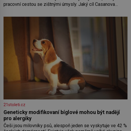
pracovní cestou se zištnými úmysly. Jaký cíl Casanova
sledoval, když se například procházel uličkami lotyšské
Rigy? Casanova v Pobaltí kontaktoval tamní zednářské lóže.
Nebyl v této oblasti žádným nováčkem, protože do
zednářské
21stoleti.cz
Geneticky modifikovaní bíglové mohou být nadějí
pro alergiky
Češi jsou milovníky psů, alespoň jeden se vyskytuje ve 42 %