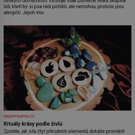
českých domácností. Existuje však poměrně velká skupina
lidí, kteří by si psa rádi pořídili, ale nemohou, protože jsou
alergičtí. Jejich imu
nejsemsama.cz
Rituály krásy podle živlů
Zjistěte, jak síla čtyř přírodních elementů dokáže proměnit