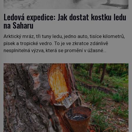
Ledová expedice: Jak dostat kostku ledu
na Saharu
Arktický mráz, tři tuny ledu, jedno auto, tisíce kilometrů,
písek a tropické vedro. To je ve zkratce zdánlivě
nesplnitelná výzva, která se promění v úžasné
dobrodružství a důkaz, že nic není nemožné. Vše začíná
na podzim 1958 jako hec. Rádio Luxembourg přichází s
neobvyklou výzvou. Tomu, kdo dokáže dopravit ze
severního polárního kruhu na […]