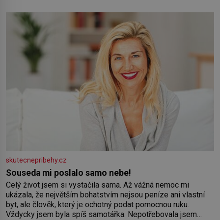
během výslechů nikdo nevyvíjel fyzický ani psychický nátlak.
Syn brněnského řezníka chce být knězem a
skutecnepribehy.cz
Souseda mi poslalo samo nebe!
Celý život jsem si vystačila sama. Až vážná nemoc mi
ukázala, že největším bohatstvím nejsou peníze ani vlastní
byt, ale člověk, který je ochotný podat pomocnou ruku.
Vždycky jsem byla spíš samotářka. Nepotřebovala jsem