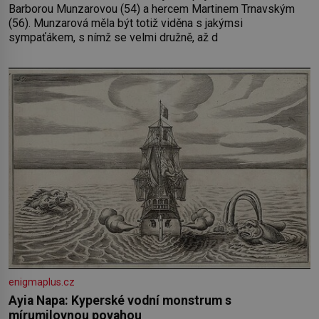
Barborou Munzarovou (54) a hercem Martinem Trnavským
(56). Munzarová měla být totiž viděna s jakýmsi
sympaťákem, s nímž se velmi družně, až d
enigmaplus.cz
Ayia Napa: Kyperské vodní monstrum s
mírumilovnou povahou