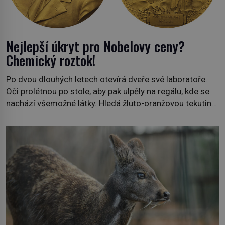
Nejlepší úkryt pro Nobelovy ceny?
Chemický roztok!
Po dvou dlouhých letech otevírá dveře své laboratoře.
Oči prolétnou po stole, aby pak ulpěly na regálu, kde se
nachází všemožné látky. Hledá žluto-oranžovou tekutinu,
jakmile ji zahlédne, nesmírně se mu uleví. Teď může svůj
plán dokončit. Pod termínem aqua regia se skrývá
směs s názvem lučavka královská. Svůj přídomek nemá
pro nic za nic, […]