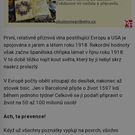
Zvědavost mi nedala a připravila
jsem si z nich lektvar… Zimní pobyt
na chalupě se pro mě vlastní vinou
změnil v děsivý zážitek, na kt...
skutecnepribehy.cz
První, relativně příznivá vlna postihující Evropu a USA je
spojována s jarem a létem roku 1918. Rekordní hodnoty
však začne španělská chřipka lámat v říjnu roku 1918.
V té době těžko najít kout světa, který by jí nebyl skrz
naskrz prolezlý.
V Evropě počty obětí stoupají do desítek, nakonec až
stovek tisíc. Jen v Barceloně přijde o život 1597 lidí
během jednoho týdne! Celkově se jí podaří připravit o
život na 50 až 100 milionů osob!
Ach, ta prevence!
Když už všechny poznatky vyplují na povrch, všichni