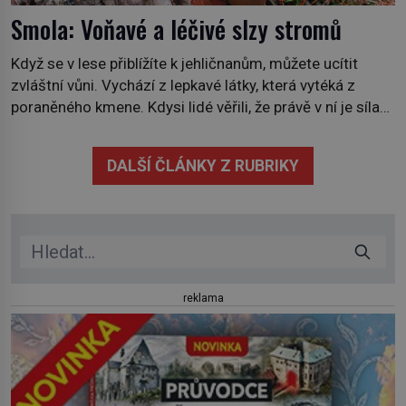
Smola: Voňavé a léčivé slzy stromů
Když se v lese přiblížíte k jehličnanům, můžete ucítit
zvláštní vůni. Vychází z lepkavé látky, která vytéká z
poraněného kmene. Kdysi lidé věřili, že právě v ní je síla
stromu. Smola také patří k nejstarším surovinám, s nimiž
lidstvo pracovalo. Chrání strom před infekcí, hmyzem a
DALŠÍ ČLÁNKY Z RUBRIKY
vysycháním. Dá se říct, že je to přírodní […]
reklama