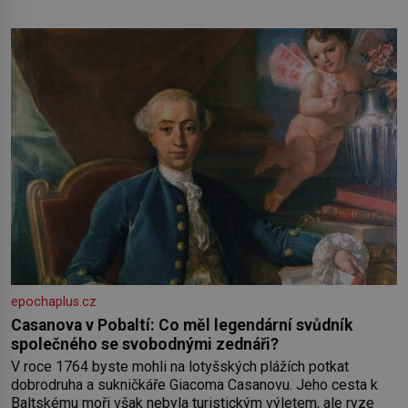
kolem sebe partu kamarádek ani partnera. Stačily mi knihy,
práce a hlavně klid. Hned po studiích jsem odešla z rodného
města,
epochaplus.cz
Casanova v Pobaltí: Co měl legendární svůdník
společného se svobodnými zednáři?
V roce 1764 byste mohli na lotyšských plážích potkat
dobrodruha a sukničkáře Giacoma Casanovu. Jeho cesta k
Baltskému moři však nebyla turistickým výletem, ale ryze