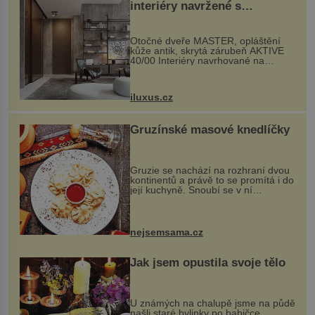
interiéry navržené s
rozumem i vášní!
Otočné dveře MASTER, opláštění
kůže antik, skrytá zárubeň AKTIVE
40/00 Interiéry navrhované na
zakázku často vyžadují atypické
rozměry nejen nábytku, ale i
otvorových prvků. Technické zázemí
iluxus.cz
dnes umož...
Gruzínské masové knedlíčky
Gruzie se nachází na rozhraní dvou
kontinentů a právě to se promítá i do
její kuchyně. Snoubí se v ní
evropské a asijské chutě a díky tomu
vznikají rozmanité a chuťově bohaté
pokrmy, které rozhodně st...
nejsemsama.cz
Jak jsem opustila svoje tělo
U známých na chalupě jsme na půdě
našli staré bylinky po babičce.