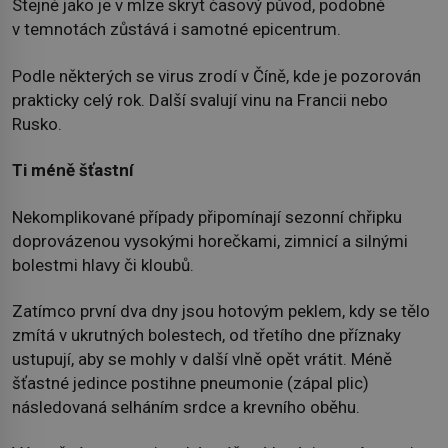
Stejně jako je v mlze skryt časový původ, podobně
v temnotách zůstává i samotné epicentrum.
Podle některých se virus zrodí v Číně, kde je pozorován
prakticky celý rok. Další svalují vinu na Francii nebo
Rusko.
Ti méně šťastní
Nekomplikované případy připomínají sezonní chřipku
doprovázenou vysokými horečkami, zimnicí a silnými
bolestmi hlavy či kloubů.
Zatímco první dva dny jsou hotovým peklem, kdy se tělo
zmítá v ukrutných bolestech, od třetího dne příznaky
ustupují, aby se mohly v další vlně opět vrátit. Méně
šťastné jedince postihne pneumonie (zápal plic)
následovaná selháním srdce a krevního oběhu.