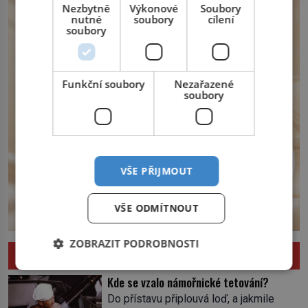
království. Zajistit hodlá především
Nezbytně
Výkonové
Soubory
severní hranici. Na […]
nutné
soubory
cílení
soubory
Funkční soubory
Nezařazené
soubory
VŠE PŘIJMOUT
VŠE ODMÍTNOUT
ZOBRAZIT PODROBNOSTI
ZAJÍMAVOSTI
Kde se vzalo námořnické tetování?
Do přístavu připlouvá loď, a jakmile