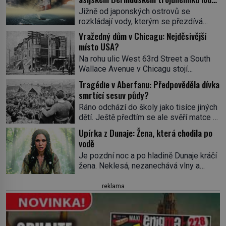
ve spárech neznámé síly?
Jižně od japonských ostrovů se
rozkládají vody, kterým se přezdívá
Ďáblovo moře. Vypráví se o lodích
Vražedný dům v Chicagu: Nejděsivější
mizejících beze stopy, podivných
místo USA?
světlech, zrádných proudech i mořských
Na rohu ulic West 63rd Street a South
dracích, kteří měli tyto končiny střežit už
Wallace Avenue v Chicagu stojí
v dávných legendách. Je tichomořský
nenápadná pošta. Nemá žádný speciální
Dračí trojúhelník skutečně prokletým
Tragédie v Aberfanu: Předpověděla dívka
nápis ani pamětní desku. A přesto prý
místem, nebo se zde jen nebezpečná
smrtící sesuv půdy?
místní zaměstnanci neradi chodí do
příroda proměnila v jednu z
Ráno odchází do školy jako tisíce jiných
sklepa. Právě tady totiž sídlil sériový
nejpůsobivějších námořních záhad? […]
dětí. Ještě předtím se ale svěří matce s
vrah H. H. Holmes a také
podivným snem. Ve škole, kterou dobře
nejpropracovanější past na lidi
Upírka z Dunaje: Žena, která chodila po
zná, tentokrát nevidí budovu ani
v dějinách americké kriminalistiky.
vodě
spolužáky. Místo nich se před ní tyčí
Herman Webster Mudgett (1861–1896)
Je pozdní noc a po hladině Dunaje kráčí
cosi temného. O několik hodin později je
přijíždí […]
žena. Neklesá, nezanechává vlny a
mrtvá. Mohla devítiletá Zahlédla vlastní
pohybuje se tiše, jako by černá voda
osud? Dne 21. října 1966 se velšská
pod ní byla dlažbou. Muž, který ji z
reklama
vesnice Aberfan […]
břehu pozoruje, ji údajně poznává, jenže
Ruža Vlajna má být v tu chvíli mrtvá celé
století. Vesnice Kisiljevo v