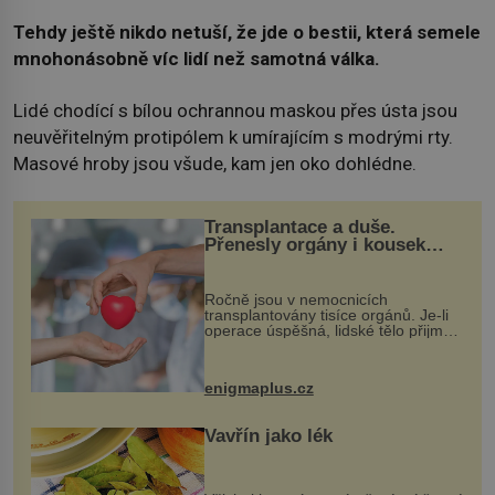
Tehdy ještě nikdo netuší, že jde o bestii, která semele
mnohonásobně víc lidí než samotná válka.
Lidé chodící s bílou ochrannou maskou přes ústa jsou
neuvěřitelným protipólem k umírajícím s modrými rty.
Masové hroby jsou všude, kam jen oko dohlédne.
Transplantace a duše.
Přenesly orgány i kousek
osobnosti dárce?
Ročně jsou v nemocnicích
transplantovány tisíce orgánů. Je-li
operace úspěšná, lidské tělo přijme
darovaný orgán za své a pacient
může vést plnohodnotný život. Ale co
když při transplantaci nepřijímám...
enigmaplus.cz
Vavřín jako lék