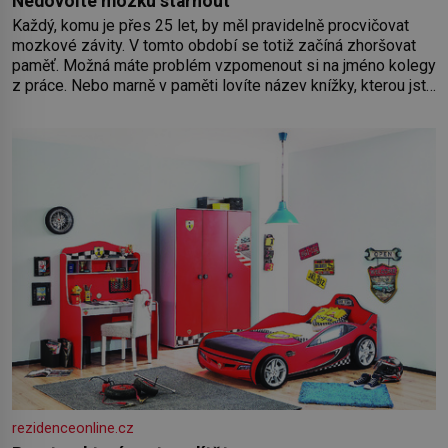
Nedovolte mozku stárnout
Každý, komu je přes 25 let, by měl pravidelně procvičovat
mozkové závity. V tomto období se totiž začíná zhoršovat
paměť. Možná máte problém vzpomenout si na jméno kolegy
z práce. Nebo marně v paměti lovíte název knížky, kterou jste
nedávno přečetli. Je to opravdu tak, s věkem jako kdyby se
paměť rozhodla stávkovat. Cvičte
rezidenceonline.cz