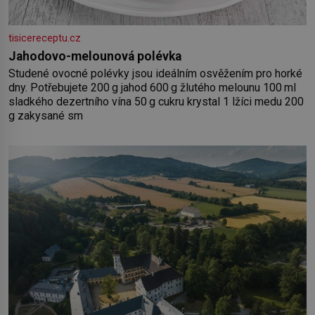
tisicereceptu.cz
Jahodovo-melounová polévka
Studené ovocné polévky jsou ideálním osvěžením pro horké
dny. Potřebujete 200 g jahod 600 g žlutého melounu 100 ml
sladkého dezertního vína 50 g cukru krystal 1 lžíci medu 200
g zakysané sm