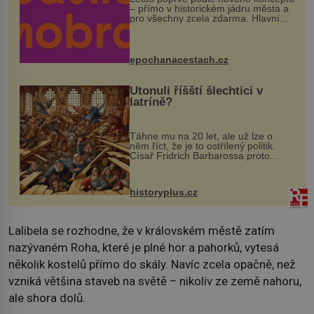
– přímo v historickém jádru města a
pro všechny zcela zdarma. Hlavní
program se odehraje na Karlově a
Husově náměstí. Návštěvníci se
mohou těšit na víno, burčák, pes...
epochanacestach.cz
Utonuli říšští šlechtici v
latríně?
Táhne mu na 20 let, ale už lze o
něm říct, že je to ostřílený politik.
Císař Fridrich Barbarossa proto
posílá svého syna a dědice Jindřicha
VI. do Erfurtu, aby se stal
prostředníkem při řešení sporu m...
historyplus.cz
Lalibela se rozhodne, že v královském městě zatím
nazývaném Roha, které je plné hor a pahorků, vytesá
několik kostelů přímo do skály. Navíc zcela opačně, než
vzniká většina staveb na světě – nikoliv ze země nahoru,
ale shora dolů.