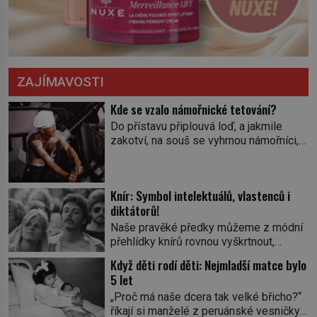
ZAJÍMAVOSTI
Kde se vzalo námořnické tetování?
Do přístavu připlouvá loď, a jakmile
zakotví, na souš se vyhrnou námořníci,
aby utišili žízeň i chtíč. Jdou oním
zvláštním houpavým krokem. A kdyby je
někdo nepoznal podle toho, napoví mu
Knír: Symbol intelektuálů, vlastenců i
potetované paže. Námořnická kérka je
diktátorů!
totiž něco jako uniforma. Tetování jako
takové má velmi hlubokou minulost.
Naše pravěké předky můžeme z módní
Tetovaný je už pračlověk Ötzi, který
přehlídky knírů rovnou vyškrtnout,
zemřel […]
protože historici se shodují, že za
Když děti rodí děti: Nejmladší matce bylo
jedním z nejstarších knírů musíme až do
5 let
starověkého Egypta. Najdeme ho na
„Proč má naše dcera tak velké břicho?“
soše egyptského prince Rahotepa, jenž
říkají si manželé z peruánské vesničky
žil ve 26. století před naším