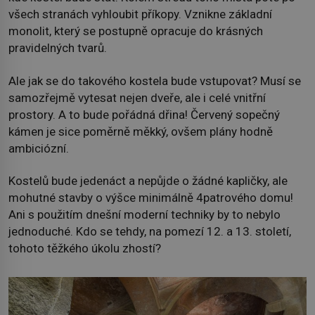
všech stranách vyhloubit příkopy. Vznikne základní
monolit, který se postupně opracuje do krásných
pravidelných tvarů.
Ale jak se do takového kostela bude vstupovat? Musí se
samozřejmě vytesat nejen dveře, ale i celé vnitřní
prostory. A to bude pořádná dřina! Červený sopečný
kámen je sice poměrně měkký, ovšem plány hodně
ambiciózní.
Kostelů bude jedenáct a nepůjde o žádné kapličky, ale
mohutné stavby o výšce minimálně 4patrového domu!
Ani s použitím dnešní moderní techniky by to nebylo
jednoduché. Kdo se tehdy, na pomezí 12. a 13. století,
tohoto těžkého úkolu zhostí?