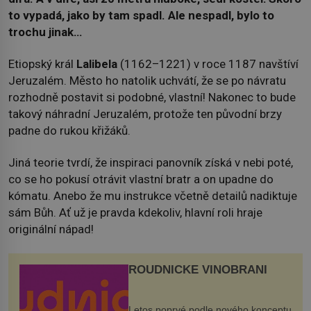
to vypadá, jako by tam spadl. Ale nespadl, bylo to
trochu jinak…
Etiopský král
Lalibela
(1162–1221) v roce 1187 navštíví
Jeruzalém. Město ho natolik uchvátí, že se po návratu
rozhodně postavit si podobné, vlastní! Nakonec to bude
takový náhradní Jeruzalém, protože ten původní brzy
padne do rukou křižáků.
Jiná teorie tvrdí, že inspiraci panovník získá v nebi poté,
co se ho pokusí otrávit vlastní bratr a on upadne do
kómatu. Anebo že mu instrukce včetně detailů nadiktuje
sám Bůh. Ať už je pravda kdekoliv, hlavní roli hraje
originální nápad!
ROUDNICKÉ VINOBRANÍ
Letos poprvé podle nového konceptu