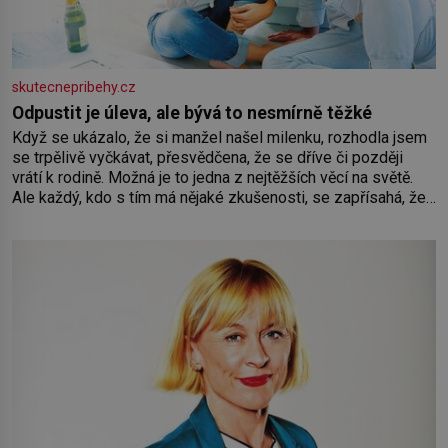
skutecnepribehy.cz
Odpustit je úleva, ale bývá to nesmírně těžké
Když se ukázalo, že si manžel našel milenku, rozhodla jsem
se trpělivě vyčkávat, přesvědčena, že se dříve či později
vrátí k rodině. Možná je to jedna z nejtěžších věcí na světě.
Ale každý, kdo s tím má nějaké zkušenosti, se zapřísahá, že
pokud odpustíte, znatelně se vám uleví. Když se ke mně
doneslo, že si manžel pořídil milenku,