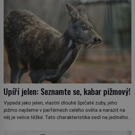
směs s názvem lučavka královská. Svůj přídomek nemá
pro nic za nic, […]
Upíří jelen: Seznamte se, kabar pižmový!
Vypadá jako jelen, vlastní dlouhé špičaté zuby, jeho
pižmo najdeme v parfémech celého světa a narazit na
něj je velice těžké. Tato charakteristika sedí na jediného
zástupce zvířecí říše – kabara pižmového. V Evropě ho
jako první popíše švédský botanik Carl Linné (1707–