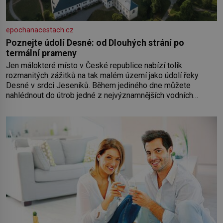
epochanacestach.cz
Poznejte údolí Desné: od Dlouhých strání po
termální prameny
Jen málokteré místo v České republice nabízí tolik
rozmanitých zážitků na tak malém území jako údolí řeky
Desné v srdci Jeseníků. Během jediného dne můžete
nahlédnout do útrob jedné z nejvýznamnějších vodních
elektráren v Evropě, vydat se na horské hřebeny, projet se na
koloběžce a den zakončit poznáváním památek ve Velkých
Losinách nebo v termálním