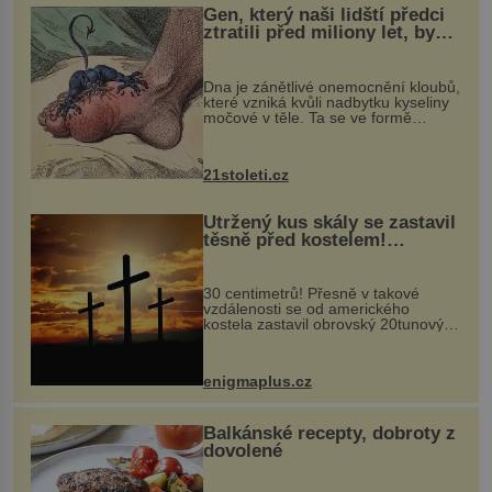
Gen, který naši lidští předci
ztratili před miliony let, by
mohl pomoci s léčbou
„nemoci králů“
Dna je zánětlivé onemocnění kloubů,
které vzniká kvůli nadbytku kyseliny
močové v těle. Ta se ve formě
krystalků ukládá v blízkosti kloubů,
nejčastěji přitom postihuje palce na
nohou, a způsobuje bole...
21stoleti.cz
Utržený kus skály se zastavil
těsně před kostelem!
Ochránila ho boží síla?
30 centimetrů! Přesně v takové
vzdálenosti se od amerického
kostela zastavil obrovský 20tunový
balvan, který se v květnu 2014
nečekaně odtrhl od nedaleké skály
při její demolici. Podle místních stojí
enigmaplus.cz
...
Balkánské recepty, dobroty z
dovolené