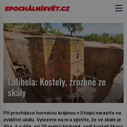
Lalibela: Kostely, zrozené ze
skály
Při procházce hornatou krajinou v Etiopii narazíte na
zvláštní skálu. Vylezete na ni a zjistíte, že ve skále je
díra. A v díře, asi 20 metrů hluboké, sedí kostel! Skoro