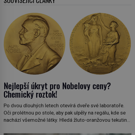
Nejlepší úkryt pro Nobelovy ceny?
Chemický roztok!
Po dvou dlouhých letech otevírá dveře své laboratoře.
Oči prolétnou po stole, aby pak ulpěly na regálu, kde se
nachází všemožné látky. Hledá žluto-oranžovou tekutinu,
jakmile ji zahlédne, nesmírně se mu uleví. Teď může svůj
plán dokončit. Pod termínem aqua regia se skrývá