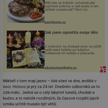
Měli jste se krásně, ochutnali jste
zajímavé pokrmy a rádi byste si ten
zážitek zopakovali? Není nic
snazšího. Pljeskavica (10 porcí)
Možná jste ji ochutnali na dovolené v
bývalé Jugoslávii, lze ji vi...
panidomu.cz
Jak jsem opustila svoje tělo
U známých na chalupě jsme na půdě
našli staré bylinky po babičce.
Zvědavost mi nedala a připravila
jsem si z nich lektvar… Zimní pobyt
na chalupě se pro mě vlastní vinou
změnil v děsivý zážitek, na kt...
skutecnepribehy.cz
Někteří v tom mají jasno – lidé staví ve dne, andělé v
noci. Hotovo je prý za 24 let. Dnešním odborníků se to
zdá málo. Jedná se o celý labyrint tunelů, chodeb a
budov, a to natolik rozdílných, že časové rozpětí jejich
vzniku určitě muselo být větší.