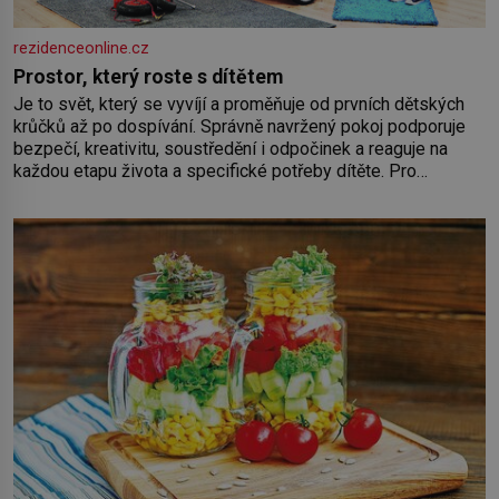
rezidenceonline.cz
Prostor, který roste s dítětem
Je to svět, který se vyvíjí a proměňuje od prvních dětských
krůčků až po dospívání. Správně navržený pokoj podporuje
bezpečí, kreativitu, soustředění i odpočinek a reaguje na
každou etapu života a specifické potřeby dítěte. Pro
nejmenší je klíčová jednoduchost, měkkost a bezpečí, proto
by pokoj miminka měl působit především klidně a útulně.
Předškolní věk je