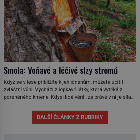
severního polárního kruhu na […]
Smola: Voňavé a léčivé slzy stromů
Když se v lese přiblížíte k jehličnanům, můžete ucítit
zvláštní vůni. Vychází z lepkavé látky, která vytéká z
poraněného kmene. Kdysi lidé věřili, že právě v ní je síla
stromu. Smola také patří k nejstarším surovinám, s nimiž
lidstvo pracovalo. Chrání strom před infekcí, hmyzem a
DALŠÍ ČLÁNKY Z RUBRIKY
vysycháním. Dá se říct, že je to přírodní […]