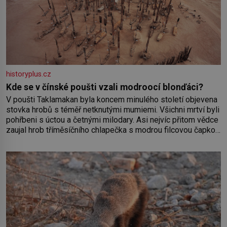
historyplus.cz
Kde se v čínské poušti vzali modroocí blonďáci?
V poušti Taklamakan byla koncem minulého století objevena
stovka hrobů s téměř netknutými mumiemi. Všichni mrtví byli
pohřbeni s úctou a četnými milodary. Asi nejvíc přitom vědce
zaujal hrob tříměsíčního chlapečka s modrou filcovou čapkou,
z níž se draly blonďaté vlásky. Fakt, že jsou těla dávných lidí
nesmírně dobře zachovalá, přičítají odborníci zdejším
klimatickým podmínkám. Sucho, prosolené písky a extrémně