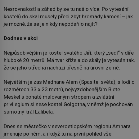
Nesrovnalostí a záhad by se tu našlo více. Po vytesání
kostelů do skal musely přeci zbýt hromady kamení – jak
je možné, že se je nikdy nepodařilo najít?
Dodnes v akci
Nejpůsobivějším je kostel svatého Jiří, který „sedí“ v díře
hluboké 20 metrů. Má tvar kříže a do skály je vytesán tak,
že se jeho střecha nachází přesně na úrovni země.
Největším je zas Medhane Alem (Spasitel světa), s lodí o
rozměrech 33 x 23 metrů, nejvyzdobenějším Biete
Meskel s bohatě malovaným stropem a zvláštní
privilegium si nese kostel Golgotha, v němž je pochován
samotný král Lalibela.
Dnes se městečko v severoetiopském regionu Amhara
jmenuje po něm, a i když tu na první pohled vše