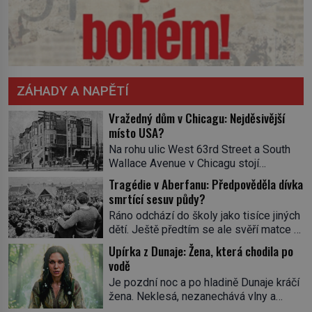
ZÁHADY A NAPĚTÍ
Vražedný dům v Chicagu: Nejděsivější
místo USA?
Na rohu ulic West 63rd Street a South
Wallace Avenue v Chicagu stojí
nenápadná pošta. Nemá žádný speciální
Tragédie v Aberfanu: Předpověděla dívka
nápis ani pamětní desku. A přesto prý
smrtící sesuv půdy?
místní zaměstnanci neradi chodí do
Ráno odchází do školy jako tisíce jiných
sklepa. Právě tady totiž sídlil sériový
dětí. Ještě předtím se ale svěří matce s
vrah H. H. Holmes a také
podivným snem. Ve škole, kterou dobře
nejpropracovanější past na lidi
Upírka z Dunaje: Žena, která chodila po
zná, tentokrát nevidí budovu ani
v dějinách americké kriminalistiky.
vodě
spolužáky. Místo nich se před ní tyčí
Herman Webster Mudgett (1861–1896)
Je pozdní noc a po hladině Dunaje kráčí
cosi temného. O několik hodin později je
přijíždí […]
žena. Neklesá, nezanechává vlny a
mrtvá. Mohla devítiletá Zahlédla vlastní
pohybuje se tiše, jako by černá voda