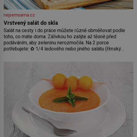
nejsemsama.cz
Vrstvený salát do skla
Salát na cesty i do práce můžete různě obměňovat podle
toho, co máte doma. Zálivkou ho zalijte až těsně před
podáváním, aby zeleninu nerozmočila. Na 2 porce
potřebujete: ✿ 1/4 ledového nebo jiného salátu (římský
salát, polníček…) ✿ 1 malá konzerva kukuřice ✿ ½ okurky ✿
2 rajčata Zálivka: ✿ 4 lžíce olivového oleje ✿ 1 lžíci citronové
šťávy ✿ ½ stroužku