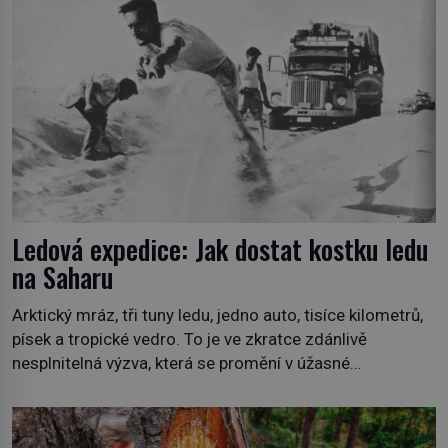
1778), jenže v Asii o něm ví už celá staletí. Zvíře
připomíná jelena, v kohoutku dosahuje […]
Ledová expedice: Jak dostat kostku ledu
na Saharu
Arktický mráz, tři tuny ledu, jedno auto, tisíce kilometrů,
písek a tropické vedro. To je ve zkratce zdánlivě
nesplnitelná výzva, která se promění v úžasné
dobrodružství a důkaz, že nic není nemožné. Vše začíná
na podzim 1958 jako hec. Rádio Luxembourg přichází s
neobvyklou výzvou. Tomu, kdo dokáže dopravit ze