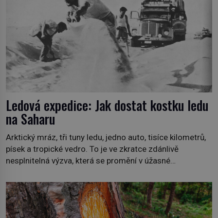
připomíná jelena, v kohoutku dosahuje […]
Ledová expedice: Jak dostat kostku ledu
na Saharu
Arktický mráz, tři tuny ledu, jedno auto, tisíce kilometrů,
písek a tropické vedro. To je ve zkratce zdánlivě
nesplnitelná výzva, která se promění v úžasné
dobrodružství a důkaz, že nic není nemožné. Vše začíná
na podzim 1958 jako hec. Rádio Luxembourg přichází s
neobvyklou výzvou. Tomu, kdo dokáže dopravit ze
severního polárního kruhu na […]