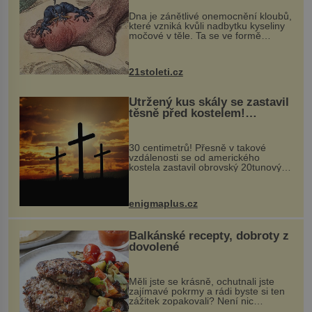
„nemoci králů“
Dna je zánětlivé onemocnění kloubů,
které vzniká kvůli nadbytku kyseliny
močové v těle. Ta se ve formě
krystalků ukládá v blízkosti kloubů,
nejčastěji přitom postihuje palce na
nohou, a způsobuje bole...
21stoleti.cz
Utržený kus skály se zastavil
těsně před kostelem!
Ochránila ho boží síla?
30 centimetrů! Přesně v takové
vzdálenosti se od amerického
kostela zastavil obrovský 20tunový
balvan, který se v květnu 2014
nečekaně odtrhl od nedaleké skály
při její demolici. Podle místních stojí
enigmaplus.cz
...
Balkánské recepty, dobroty z
dovolené
Měli jste se krásně, ochutnali jste
zajímavé pokrmy a rádi byste si ten
zážitek zopakovali? Není nic
snazšího. Pljeskavica (10 porcí)