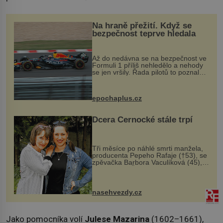
Na hraně přežití. Když se
bezpečnost teprve hledala
Až do nedávna se na bezpečnost ve
Formuli 1 příliš nehledělo a nehody
se jen vršily. Řada pilotů to poznala
na vlastní kůži, často s trvalými
následky nebo bohužel i ztrátou
života. Dnes nepochopiteln...
epochaplus.cz
Dcera Černocké stále trpí
Tři měsíce po náhlé smrti manžela,
producenta Pepeho Rafaje (†53), se
zpěvačka Barbora Vaculíková (45),
dcera Petry Černocké (75), poprvé
ozvala veřejnosti. Na sociální síti
sdílela, že se snaží fung...
nasehvezdy.cz
Jako pomocníka volí
Julese Mazarina
(1602–1661),