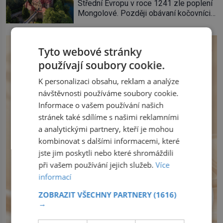
Střední Evropu v roce 1241 zle poplení
věnuje jedinečný šperk ze své
Mongolové. Později obávaní kočovníci
soukromé kolekce – diamantovou tiáru
sice odtáhnou, všichni ale počítají s
královny Marie. „Je to ošklivá špičatá
jejich návratem. Václav I. proto začne
tiára,“ zhodnotil klenot britský politik Sir
jednat. Na další případné řádění barbarů
Henry Channon (1897–1958), když si […]
Tyto webové stránky
z východu se chce pečlivě připravit!
Český král Václav I. (1205–1253) přijme
používají soubory cookie.
opatření, která mají posílit obranu jeho
K personalizaci obsahu, reklam a analýze
království. Zajistit hodlá především
severní hranici. Na […]
návštěvnosti používáme soubory cookie.
Informace o vašem používání našich
stránek také sdílíme s našimi reklamními
a analytickými partnery, kteří je mohou
kombinovat s dalšími informacemi, které
jste jim poskytli nebo které shromáždili
při vašem používání jejich služeb.
Více
informací
ZOBRAZIT VŠECHNY PARTNERY
(1616)
→