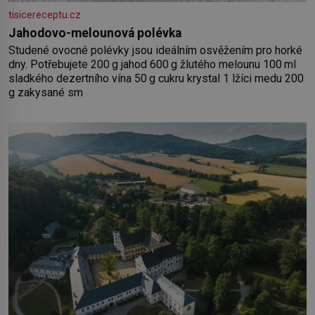
tisicereceptu.cz
Jahodovo-melounová polévka
Studené ovocné polévky jsou ideálním osvěžením pro horké
dny. Potřebujete 200 g jahod 600 g žlutého melounu 100 ml
sladkého dezertního vína 50 g cukru krystal 1 lžíci medu 200
g zakysané sm