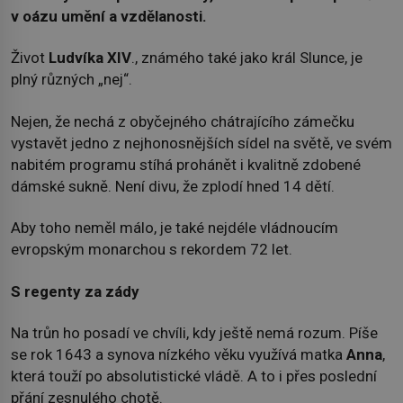
v oázu umění a vzdělanosti.
Život
Ludvíka XIV
., známého také jako král Slunce, je
plný různých „nej“.
Nejen, že nechá z obyčejného chátrajícího zámečku
vystavět jedno z nejhonosnějších sídel na světě, ve svém
nabitém programu stíhá prohánět i kvalitně zdobené
dámské sukně. Není divu, že zplodí hned 14 dětí.
Aby toho neměl málo, je také nejdéle vládnoucím
evropským monarchou s rekordem 72 let.
S regenty za zády
Na trůn ho posadí ve chvíli, kdy ještě nemá rozum. Píše
se rok 1643 a synova nízkého věku využívá matka
Anna
,
která touží po absolutistické vládě. A to i přes poslední
přání zesnulého chotě.