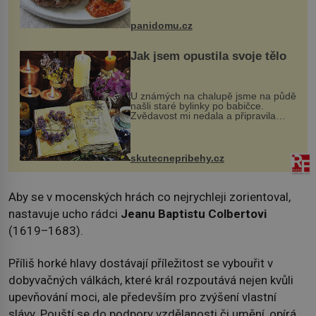
Možná jste ji ochutnali na dovolené v
bývalé Jugoslávii, lze ji vi...
panidomu.cz
Jak jsem opustila svoje tělo
U známých na chalupě jsme na půdě
našli staré bylinky po babičce.
Zvědavost mi nedala a připravila
jsem si z nich lektvar… Zimní pobyt
na chalupě se pro mě vlastní vinou
změnil v děsivý zážitek, na kt...
skutecnepribehy.cz
Aby se v mocenských hrách co nejrychleji zorientoval,
nastavuje ucho rádci
Jeanu Baptistu Colbertovi
(1619–1683).
Příliš horké hlavy dostávají příležitost se vybouřit v
dobyvačných válkách, které král rozpoutává nejen kvůli
upevňování moci, ale především pro zvýšení vlastní
slávy. Pouští se do podpory vzdělanosti či umění, opírá