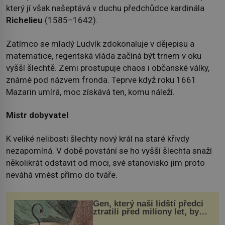
který jí však našeptává v duchu předchůdce kardinála
Richelieu
(1585–1642).
Zatímco se mladý Ludvík zdokonaluje v dějepisu a
matematice, regentská vláda začíná být trnem v oku
vyšší šlechtě. Zemi prostupuje chaos i občanské války,
známé pod názvem fronda. Teprve když roku 1661
Mazarin umírá, moc získává ten, komu náleží.
Mistr dobyvatel
K veliké nelibosti šlechty nový král na staré křivdy
nezapomíná. V době povstání se ho vyšší šlechta snaží
několikrát odstavit od moci, své stanovisko jim proto
neváhá vmést přímo do tváře.
Gen, který naši lidští předci
ztratili před miliony let, by
mohl pomoci s léčbou