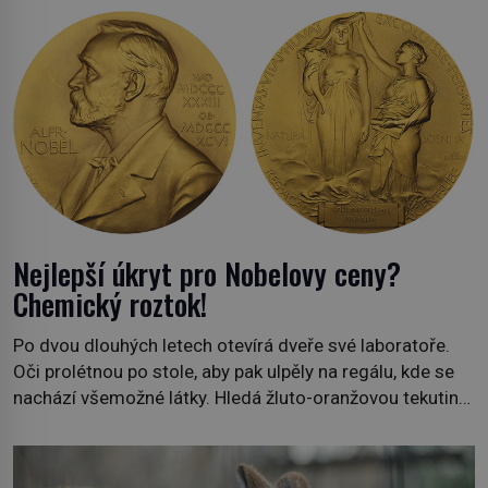
Nejlepší úkryt pro Nobelovy ceny?
Chemický roztok!
Po dvou dlouhých letech otevírá dveře své laboratoře.
Oči prolétnou po stole, aby pak ulpěly na regálu, kde se
nachází všemožné látky. Hledá žluto-oranžovou tekutinu,
jakmile ji zahlédne, nesmírně se mu uleví. Teď může svůj
plán dokončit. Pod termínem aqua regia se skrývá
směs s názvem lučavka královská. Svůj přídomek nemá