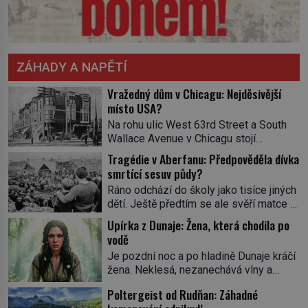
ZÁHADY A NAPĚTÍ
Vražedný dům v Chicagu: Nejděsivější
místo USA?
Na rohu ulic West 63rd Street a South
Wallace Avenue v Chicagu stojí
nenápadná pošta. Nemá žádný speciální
Tragédie v Aberfanu: Předpověděla dívka
nápis ani pamětní desku. A přesto prý
smrtící sesuv půdy?
místní zaměstnanci neradi chodí do
Ráno odchází do školy jako tisíce jiných
sklepa. Právě tady totiž sídlil sériový
dětí. Ještě předtím se ale svěří matce s
vrah H. H. Holmes a také
podivným snem. Ve škole, kterou dobře
nejpropracovanější past na lidi
Upírka z Dunaje: Žena, která chodila po
zná, tentokrát nevidí budovu ani
v dějinách americké kriminalistiky.
vodě
spolužáky. Místo nich se před ní tyčí
Herman Webster Mudgett (1861–1896)
Je pozdní noc a po hladině Dunaje kráčí
cosi temného. O několik hodin později je
přijíždí […]
žena. Neklesá, nezanechává vlny a
mrtvá. Mohla devítiletá Zahlédla vlastní
pohybuje se tiše, jako by černá voda
osud? Dne 21. října 1966 se velšská
Poltergeist od Rudňan: Záhadné
pod ní byla dlažbou. Muž, který ji z
vesnice Aberfan […]