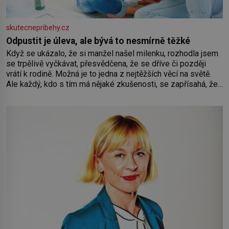
skutecnepribehy.cz
Odpustit je úleva, ale bývá to nesmírně těžké
Když se ukázalo, že si manžel našel milenku, rozhodla jsem
se trpělivě vyčkávat, přesvědčena, že se dříve či později
vrátí k rodině. Možná je to jedna z nejtěžších věcí na světě.
Ale každý, kdo s tím má nějaké zkušenosti, se zapřísahá, že
pokud odpustíte, znatelně se vám uleví. Když se ke mně
doneslo, že si manžel pořídil milenku,