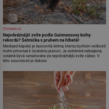
21stoleti.cz
Nejodvážnější zvíře podle Guinnessovy knihy
rekordů? Šelmička s pruhem na hřbetě!
Medojed kapský je lasicovitá šelma, kterou bychom velikostí
mohli přirovnat k českému jezevci. Je extrémně nebojácná,
ostatně bývá označována za nejodvážnější zvíře vůbec. V
této souvislosti je dokonc