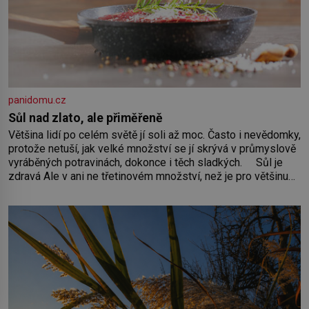
panidomu.cz
Sůl nad zlato, ale přiměřeně
Většina lidí po celém světě jí soli až moc. Často i nevědomky,
protože netuší, jak velké množství se jí skrývá v průmyslově
vyráběných potravinách, dokonce i těch sladkých. Sůl je
zdravá Ale v ani ne třetinovém množství, než je pro většinu
populace běžné. Její základní složky– sodík a chlór – jsou
zásadní pro správné hospodaření