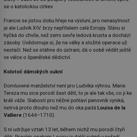
se o katolickou církev.
Francie se jistou dobu hřeje na výsluní, pro nenasytnost
je ale Ludvík XIV. brzy nepřítelem celé Evropy. Slávu si
hýčká do chvíle, než zemi sevře ledová krusta a dochází
zásoby. Uvědomuje si, že na války a složité operace už
nestačí. Než se stáhne do ústraní, dá o sobě vědět ještě
ve válce o španělské dědictví.
Kolotoč dámských sukní
Domluvené manželství není pro Ludvíka výhrou. Marie
Tereza mu sice porodí šest dětí, to je ale tak vše, co jí ke
králi váže. Slabostí pro něžné pohlaví panovník vyniká,
netrvá proto dlouho než mu do oka padá
Louisa de la
Valliere
(1644–1710).
S ní udržuje vztah 13 let, během nichž mu porodí čtyři
děti. Pravým opakem Louisy je další sukně v pořadí,