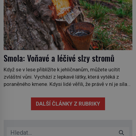
Smola: Voňavé a léčivé slzy stromů
Když se v lese přiblížíte k jehličnanům, můžete ucítit
zvláštní vůni. Vychází z lepkavé látky, která vytéká z
poraněného kmene. Kdysi lidé věřili, že právě v ní je síla
stromu. Smola také patří k nejstarším surovinám, s nimiž
lidstvo pracovalo. Chrání strom před infekcí, hmyzem a
DALŠÍ ČLÁNKY Z RUBRIKY
vysycháním. Dá se říct, že je to přírodní […]