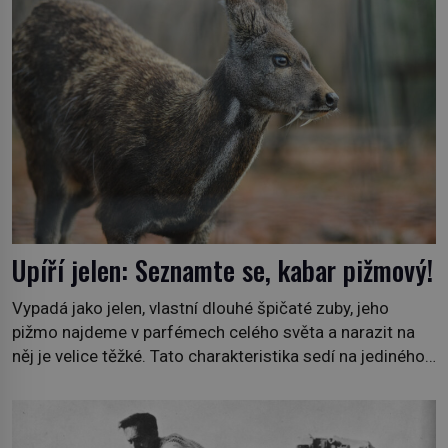
pro nic za nic, […]
Upíří jelen: Seznamte se, kabar pižmový!
Vypadá jako jelen, vlastní dlouhé špičaté zuby, jeho
pižmo najdeme v parfémech celého světa a narazit na
něj je velice těžké. Tato charakteristika sedí na jediného
zástupce zvířecí říše – kabara pižmového. V Evropě ho
jako první popíše švédský botanik Carl Linné (1707–
1778), jenže v Asii o něm ví už celá staletí. Zvíře