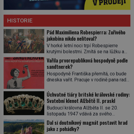
HISTORIE
Pád Maximiliena Robespierra: Zuřivého
jakobína nikdo nelitoval?
V horké letní noci trpí Robespierre
krutými bolestmi. Zmítá se na lůžku a
hlavou mu víří kolotoč myšlenek. Když
Vařila prvorepubliková hospodyně podle
se probere z mdlob, vzpomene si na
sandtnerek?
jednu z pařížských jasnovidek, kterou
Hospodyně Františka přemítá, co bude
před lety navštívil. Prorokovala mu
dneska vařit. Pracuje v rodině pana rady
tragický osud. Tehdy se jí vysmál.
a ten má mlsný jazýček. Zalistuje proto
„Robespierre to dotáhne hodně daleko,“
rychle v jedné ze „sandtnerek“.
Úchvatné tiáry britské královské rodiny:
prohlásil o něm jiný významný
„Zaplaťpánbůh, že už nemusíme chodit
Svatební klenot Alžbětě II. praskl
francouzský revolucionář, Honoré de
s lístky,“ povzdechne si směrem ke
Mirabeau […]
Budoucí královna Alžběta II. se 20.
služce, kterou má v kuchyni k ruce.
listopadu 1947 vdává za svého
Ještě v prvních letech nové republiky
vyvoleného Filipa Mountbattena. Aby
Dal si doutníkový magnát postavit hrad
fungoval kvůli nedostatku zboží
měla na obřad ve Westminsteru podle
jako z pohádky?
přídělový systém. […]
tradice „něco vypůjčeného“, její matka jí