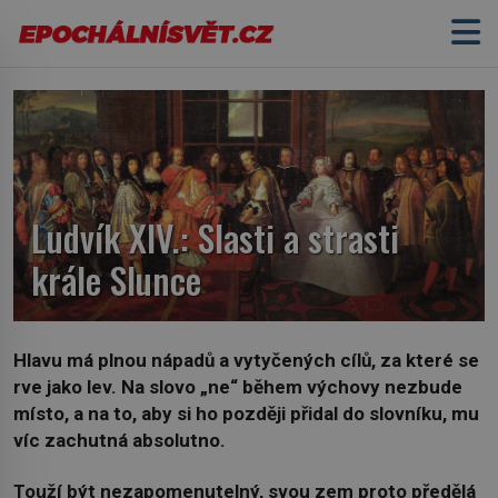
Ludvík XIV.: Slasti a strasti
krále Slunce
Hlavu má plnou nápadů a vytyčených cílů, za které se
rve jako lev. Na slovo „ne“ během výchovy nezbude
místo, a na to, aby si ho později přidal do slovníku, mu
víc zachutná absolutno.
Tou
ž
í
být nezapomenutelný, svou zem proto předělá