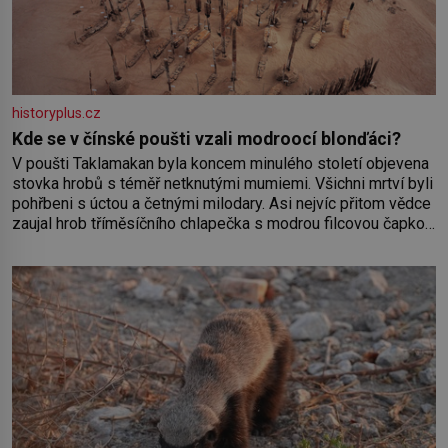
historyplus.cz
Kde se v čínské poušti vzali modroocí blonďáci?
V poušti Taklamakan byla koncem minulého století objevena
stovka hrobů s téměř netknutými mumiemi. Všichni mrtví byli
pohřbeni s úctou a četnými milodary. Asi nejvíc přitom vědce
zaujal hrob tříměsíčního chlapečka s modrou filcovou čapkou,
z níž se draly blonďaté vlásky. Fakt, že jsou těla dávných lidí
nesmírně dobře zachovalá, přičítají odborníci zdejším
klimatickým podmínkám. Sucho, prosolené písky a extrémně