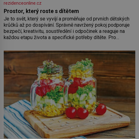
rezidenceonline.cz
Prostor, který roste s dítětem
Je to svět, který se vyvíjí a proměňuje od prvních dětských
krůčků až po dospívání. Správně navržený pokoj podporuje
bezpečí, kreativitu, soustředění i odpočinek a reaguje na
každou etapu života a specifické potřeby dítěte. Pro
nejmenší je klíčová jednoduchost, měkkost a bezpečí, proto
by pokoj miminka měl působit především klidně a útulně.
Předškolní věk je