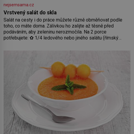
nejsemsama.cz
Vrstvený salát do skla
Salát na cesty i do práce můžete různě obměňovat podle
toho, co máte doma. Zálivkou ho zalijte až těsně před
podáváním, aby zeleninu nerozmočila. Na 2 porce
potřebujete: ✿ 1/4 ledového nebo jiného salátu (římský
salát, polníček…) ✿ 1 malá konzerva kukuřice ✿ ½ okurky ✿
2 rajčata Zálivka: ✿ 4 lžíce olivového oleje ✿ 1 lžíci citronové
šťávy ✿ ½ stroužku