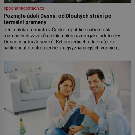
epochanacestach.cz
Poznejte údolí Desné: od Dlouhých strání po
termální prameny
Jen málokteré místo v České republice nabízí tolik
rozmanitých zážitků na tak malém území jako údolí řeky
Desné v srdci Jeseníků. Během jediného dne můžete
nahlédnout do útrob jedné z nejvýznamnějších vodních
elektráren v Evropě, vydat se na horské hřebeny, projet se na
koloběžce a den zakončit poznáváním památek ve Velkých
Losinách nebo v termálním