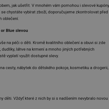
obem, jak ušetřit. V mnohém vám pomohou i slevové kupón
 se chystáte vybírat zboží, doporučujeme zkontrolovat před
 oblečení.
 or Blue slevou
vše na péči o děti. Kromě kvalitního oblečení a obuvi si zde
, dudlíky, láhve na krmení a mnoho jiných potřebných
stě vyplatí využít dostupné slevy.
 na cesty, nábytek do dětského pokoje, kosmetiku a drogerii,
y děti. Vždyť které z nich by si s nadšením nevybralo novou