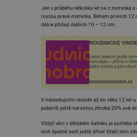
Jen v průběhu několika let se z miminka s 
rostou právě miminka. Během prvních 12 
délce přidají dalších 10 – 12 cm.
ROUDNICKÉ VINO
Letos poprvé podle nov
konceptu – přímo v his
jádru města a pro všec
zdarma. Hlavní progra
odehraje na Karlově a 
náměstí. Návštěvníci 
epochanacestach.cz
těšit na víno, burčák, pe
V následujícím období až do věku 12 let 
pubertě ještě narostou zhruba 20% své dosp
Vždyť věci v dětském šatníku je potřeba 
nich špatně sedí ještě dříve! Stačí této zá