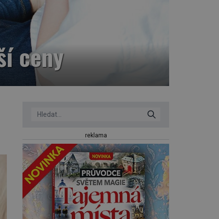
ší ceny
reklama