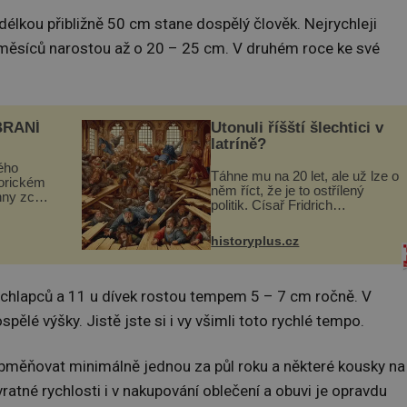
délkou přibližně 50 cm stane dospělý člověk. Nejrychleji
měsíců narostou až o 20 – 25 cm. V druhém roce ke své
BRANÍ
Utonuli říšští šlechtici v
latríně?
ého
Táhne mu na 20 let, ale už lze o
torickém
něm říct, že je to ostřílený
hny zcela
politik. Císař Fridrich
m se
Barbarossa proto posílá svého
Husově
syna a dědice Jindřicha VI. do
se mohou
historyplus.cz
Erfurtu, aby se stal
s...
prostředníkem při řešení sporu
m...
u chlapců a 11 u dívek rostou tempem 5 – 7 cm ročně. V
ělé výšky. Jistě jste si i vy všimli toto rychlé tempo.
obměňovat minimálně jednou za půl roku a některé kousky na
vratné rychlosti i v nakupování oblečení a obuvi je opravdu