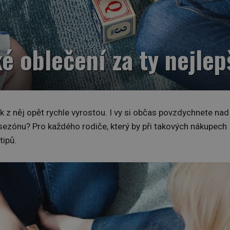
é oblečení za ty nejlep
ak z něj opět rychle vyrostou. I vy si občas povzdychnete nad
nu sezónu? Pro každého rodiče, který by při takových nákupech
tipů.