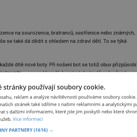
ozence na sourozence, bratranců, sestřenice nebo známých,
še se také dá dědit s ohledem na zdraví dětí. To se týká
každé dítě nové boty. Při nošení bot se totiž obuv přizpůsobí
u je koupíte v second handě, hrozí z tohoto důvodu různé
 stránky používají soubory cookie.
ků?
obsahu, reklam a analýze návštěvnosti používáme soubory cookie.
ašich stránek také sdílíme s našimi reklamními a analytickými par
vní pohled velmi lákavě. Pokud si však porovnáte ceny v
 s dalšími informacemi, které jste jim poskytli nebo které shro
služeb.
Více informací
jích oblečení, čeká na vás milé překvapení. Za částky, kter
cela nové kousky.
HNY PARTNERY
(1616) →