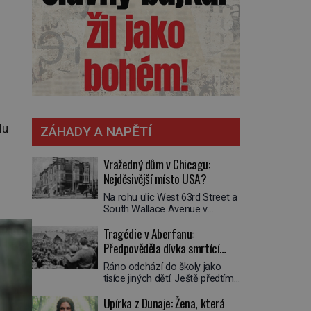
lu
ZÁHADY A NAPĚTÍ
Vražedný dům v Chicagu:
Nejděsivější místo USA?
Na rohu ulic West 63rd Street a
South Wallace Avenue v
Chicagu stojí nenápadná pošta.
Tragédie v Aberfanu:
Nemá žádný speciální nápis ani
pamětní desku. A přesto prý
Předpověděla dívka smrtící
místní zaměstnanci neradi
sesuv půdy?
Ráno odchází do školy jako
chodí do sklepa. Právě tady
tisíce jiných dětí. Ještě předtím
totiž sídlil sériový vrah H. H.
se ale svěří matce s podivným
Holmes a také
Upírka z Dunaje: Žena, která
snem. Ve škole, kterou dobře
nejpropracovanější past na lidi