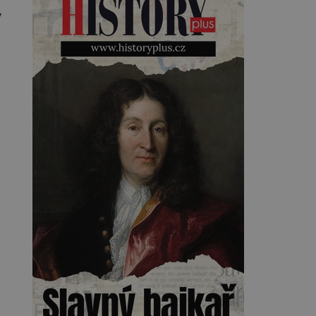
vyjíždějí z fabriky první modely s
y
Kearnsovým zlepšovákem.
Začíná spor, kterému génius
obětuje vše – čas, rodinu i sám
sebe. Američan Robert William
Kearns (1927–2005), který
během vlastní svatby přijde […]