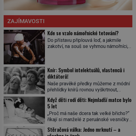
ZAJÍMAVOSTI
Kde se vzalo námořnické tetování?
Do přístavu připlouvá loď, a jakmile
zakotví, na souš se vyhrnou námořníci,
aby utišili žízeň i chtíč. Jdou oním
zvláštním houpavým krokem. A kdyby je
někdo nepoznal podle toho, napoví mu
Knír: Symbol intelektuálů, vlastenců i
potetované paže. Námořnická kérka je
diktátorů!
totiž něco jako uniforma. Tetování jako
takové má velmi hlubokou minulost.
Naše pravěké předky můžeme z módní
Tetovaný je už pračlověk Ötzi, který
přehlídky knírů rovnou vyškrtnout,
zemřel […]
protože historici se shodují, že za
Když děti rodí děti: Nejmladší matce bylo
jedním z nejstarších knírů musíme až do
5 let
starověkého Egypta. Najdeme ho na
„Proč má naše dcera tak velké břicho?“
soše egyptského prince Rahotepa, jenž
říkají si manželé z peruánské vesničky
žil ve 26. století před naším
Ticrapo a raději vezmou malou Linu do
letopočtem! Není to ale něco obvyklého,
Stěračová válka: Jedno mrknutí – a
nemocnice. Nemá ale v břiše nádor, jak
proto právě obyvatelé ze stínu pyramid
všechno je jinak