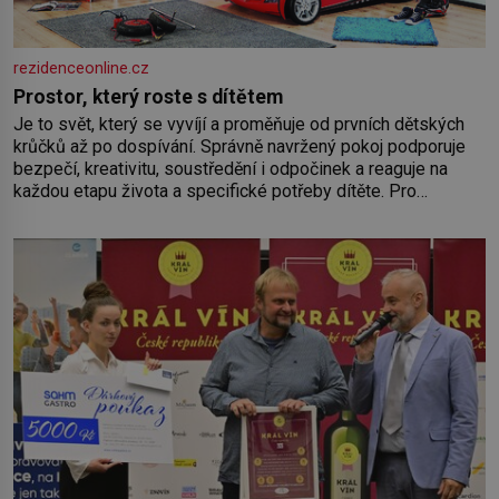
rezidenceonline.cz
Prostor, který roste s dítětem
Je to svět, který se vyvíjí a proměňuje od prvních dětských
krůčků až po dospívání. Správně navržený pokoj podporuje
bezpečí, kreativitu, soustředění i odpočinek a reaguje na
každou etapu života a specifické potřeby dítěte. Pro
nejmenší je klíčová jednoduchost, měkkost a bezpečí, proto
by pokoj miminka měl působit především klidně a útulně.
Předškolní věk je