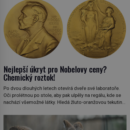
Nejlepší úkryt pro Nobelovy ceny?
Chemický roztok!
Po dvou dlouhých letech otevírá dveře své laboratoře.
Oči prolétnou po stole, aby pak ulpěly na regálu, kde se
nachází všemožné látky. Hledá žluto-oranžovou tekutinu,
jakmile ji zahlédne, nesmírně se mu uleví. Teď může svůj
plán dokončit. Pod termínem aqua regia se skrývá
směs s názvem lučavka královská. Svůj přídomek nemá
pro nic za nic, […]