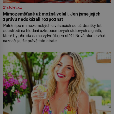
21stoleti.cz
Mimozemšťané už možná volali. Jen jsme jejich
zprávu nedokázali rozpoznat
Pátrání po mimozemských civilizacích se už desítky let
soustředí na hledání úzkopásmových rádiových signálů,
které by příroda sama vytvořila jen stěží. Nová studie však
naznačuje, že právě tato strate