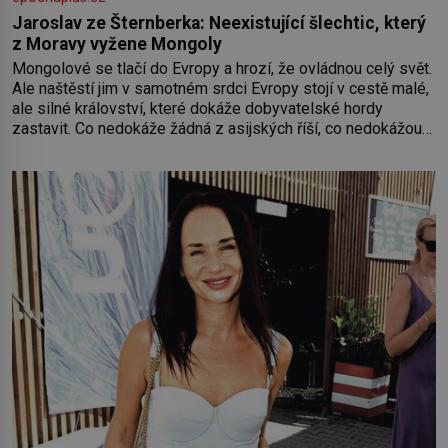
Jaroslav ze Šternberka: Neexistující šlechtic, který
z Moravy vyžene Mongoly
Mongolové se tlačí do Evropy a hrozí, že ovládnou celý svět.
Ale naštěstí jim v samotném srdci Evropy stojí v cestě malé,
ale silné království, které dokáže dobyvatelské hordy
zastavit. Co nedokáže žádná z asijských říší, co nedokážou
Němci – to dokáže český král. Nebo že by ne? Mongolové
od roku 1223 postupují podél Kaspického a Azovského
moře,