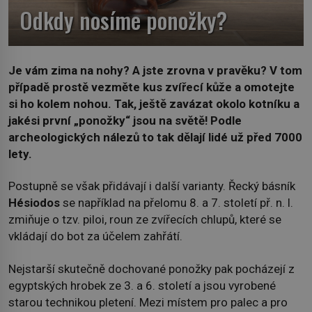
Odkdy nosíme ponožky?
Je vám zima na nohy? A jste zrovna v pravěku? V tom
případě prostě vezměte kus zvířecí kůže a omotejte
si ho kolem nohou. Tak, ještě zavázat okolo kotníku a
jakési první „ponožky“ jsou na světě! Podle
archeologických nálezů to tak dělají lidé už před 7000
lety.
Postupně se však přidávají i další varianty. Řecký básník
Hésiodos
se například na přelomu 8. a 7. století př. n. l.
zmiňuje o tzv. piloi, roun ze zvířecích chlupů, které se
vkládají do bot za účelem zahřátí.
Nejstarší skutečně dochované ponožky pak pocházejí z
egyptských hrobek ze 3. a 6. století a jsou vyrobené
starou technikou pletení. Mezi místem pro palec a pro