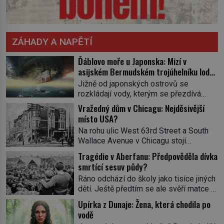
ZÁHADY A NAPĚTÍ
Ďáblovo moře u Japonska: Mizí v
asijském Bermudském trojúhelníku lodě
ve spárech neznámé síly?
Jižně od japonských ostrovů se
rozkládají vody, kterým se přezdívá
Ďáblovo moře. Vypráví se o lodích
Vražedný dům v Chicagu: Nejděsivější
mizejících beze stopy, podivných
místo USA?
světlech, zrádných proudech i mořských
Na rohu ulic West 63rd Street a South
dracích, kteří měli tyto končiny střežit už
Wallace Avenue v Chicagu stojí
v dávných legendách. Je tichomořský
nenápadná pošta. Nemá žádný speciální
Dračí trojúhelník skutečně prokletým
Tragédie v Aberfanu: Předpověděla dívka
nápis ani pamětní desku. A přesto prý
místem, nebo se zde jen nebezpečná
smrtící sesuv půdy?
místní zaměstnanci neradi chodí do
příroda proměnila v jednu z
Ráno odchází do školy jako tisíce jiných
sklepa. Právě tady totiž sídlil sériový
nejpůsobivějších námořních záhad? […]
dětí. Ještě předtím se ale svěří matce s
vrah H. H. Holmes a také
podivným snem. Ve škole, kterou dobře
nejpropracovanější past na lidi
Upírka z Dunaje: Žena, která chodila po
zná, tentokrát nevidí budovu ani
v dějinách americké kriminalistiky.
vodě
spolužáky. Místo nich se před ní tyčí
Herman Webster Mudgett (1861–1896)