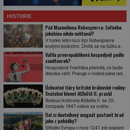
HISTORIE
Pád Maximiliena Robespierra: Zuřivého
jakobína nikdo nelitoval?
V horké letní noci trpí Robespierre
krutými bolestmi. Zmítá se na lůžku a
hlavou mu víří kolotoč myšlenek. Když
Vařila prvorepubliková hospodyně podle
se probere z mdlob, vzpomene si na
sandtnerek?
jednu z pařížských jasnovidek, kterou
Hospodyně Františka přemítá, co bude
před lety navštívil. Prorokovala mu
dneska vařit. Pracuje v rodině pana rady
tragický osud. Tehdy se jí vysmál.
a ten má mlsný jazýček. Zalistuje proto
„Robespierre to dotáhne hodně daleko,“
rychle v jedné ze „sandtnerek“.
Úchvatné tiáry britské královské rodiny:
prohlásil o něm jiný významný
„Zaplaťpánbůh, že už nemusíme chodit
Svatební klenot Alžbětě II. praskl
francouzský revolucionář, Honoré de
s lístky,“ povzdechne si směrem ke
Mirabeau […]
Budoucí královna Alžběta II. se 20.
služce, kterou má v kuchyni k ruce.
listopadu 1947 vdává za svého
Ještě v prvních letech nové republiky
vyvoleného Filipa Mountbattena. Aby
Dal si doutníkový magnát postavit hrad
fungoval kvůli nedostatku zboží
měla na obřad ve Westminsteru podle
jako z pohádky?
přídělový systém. […]
tradice „něco vypůjčeného“, její matka jí
Střední Evropu v roce 1241 zle poplení
věnuje jedinečný šperk ze své