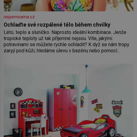
nejsemsama.cz
Ochlaďte své rozpálené tělo během chvilky
Léto, teplo a sluníčko. Naprosto ideální kombinace. Jenže
tropické teploty už tak příjemné nejsou. Víte, jakými
potravinami se můžete rychle ochladit? K dyž se nám tropy
zaryjí pod kůži, hledáme úlevu v bazénu nebo pomocí
klimatizace. Jenže ne vždycky můžeme být v jejich blízkosti.
Nemusíte však zoufat. Pokud budete mít promyšlený
jídelníček, žadné pařáky si na vás