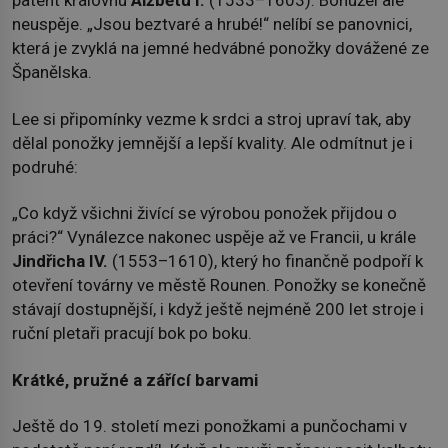
patent královnu
Alžbětu I.
(1533–1603). Bohužel ale
neuspěje. „Jsou beztvaré a hrubé!“ nelíbí se panovnici,
která je zvyklá na jemné hedvábné ponožky dovážené ze
Španělska.
Lee si připomínky vezme k srdci a stroj upraví tak, aby
dělal ponožky jemnější a lepší kvality. Ale odmítnut je i
podruhé:
„Co když všichni živící se výrobou ponožek přijdou o
práci?“ Vynálezce nakonec uspěje až ve Francii, u krále
Jindřicha IV.
(1553–1610), který ho finančně podpoří k
otevření továrny ve městě Rounen. Ponožky se konečně
stávají dostupnější, i když ještě nejméně 200 let stroje i
ruční pletaři pracují bok po boku.
Krátké, pružné a zářící barvami
Ještě do 19. století mezi ponožkami a punčochami v