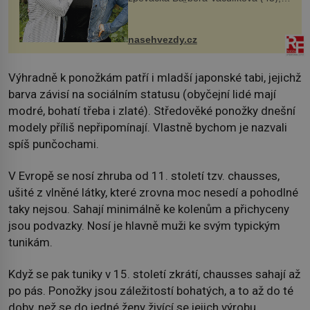
dcera Petry Černocké (75), poprvé
ozvala veřejnosti. Na sociální síti
sdílela, že se snaží fung...
nasehvezdy.cz
Výhradně k ponožkám patří i mladší japonské tabi, jejichž
barva závisí na sociálním statusu (obyčejní lidé mají
modré, bohatí třeba i zlaté). Středověké ponožky dnešní
modely příliš nepřipomínají. Vlastně bychom je nazvali
spíš punčochami.
V Evropě se nosí zhruba od 11. století tzv. chausses,
ušité z vlněné látky, které zrovna moc nesedí a pohodlné
taky nejsou. Sahají minimálně ke kolenům a přichyceny
jsou podvazky. Nosí je hlavně muži ke svým typickým
tunikám.
Když se pak tuniky v 15. století zkrátí, chausses sahají až
po pás. Ponožky jsou záležitostí bohatých, a to až do té
doby, než se do jedné ženy živící se jejich výrobu