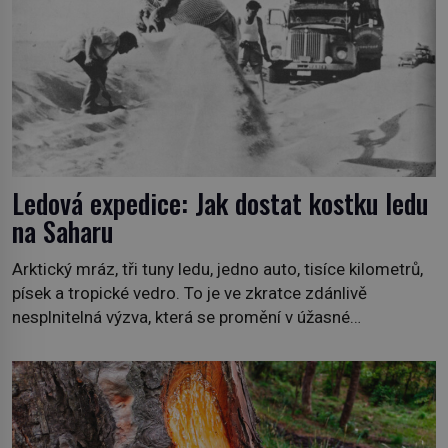
Ledová expedice: Jak dostat kostku ledu
na Saharu
Arktický mráz, tři tuny ledu, jedno auto, tisíce kilometrů,
písek a tropické vedro. To je ve zkratce zdánlivě
nesplnitelná výzva, která se promění v úžasné
dobrodružství a důkaz, že nic není nemožné. Vše začíná
na podzim 1958 jako hec. Rádio Luxembourg přichází s
neobvyklou výzvou. Tomu, kdo dokáže dopravit ze
severního polárního kruhu na […]