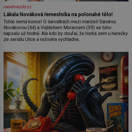
nasehvezdy.cz
Lákala Nováková řemeslníka na polonahé tělo!
Tohle nemá konce! O šarvátkách mezi manželi Sandrou
Novákovou (44) a Vojtěchem Moravcem (39) se toho
napsalo už hodně. Ale kdo by doufal, že horká zem u herečky
ze seriálu Ulice a režiséra vychladne,