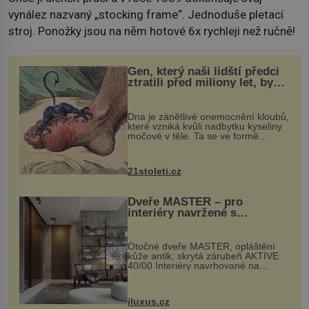
vynález nazvaný „stocking frame“. Jednoduše pletací
stroj. Ponožky jsou na něm hotové 6x rychleji než ručně!
Gen, který naši lidští předci
ztratili před miliony let, by
mohl pomoci s léčbou
„nemoci králů“
Dna je zánětlivé onemocnění kloubů,
které vzniká kvůli nadbytku kyseliny
močové v těle. Ta se ve formě
krystalků ukládá v blízkosti kloubů,
nejčastěji přitom postihuje palce na
nohou, a způsobuje bole...
21stoleti.cz
Dveře MASTER – pro
interiéry navržené s
rozumem i vášní!
Otočné dveře MASTER, opláštění
kůže antik, skrytá zárubeň AKTIVE
40/00 Interiéry navrhované na
zakázku často vyžadují atypické
rozměry nejen nábytku, ale i
otvorových prvků. Technické zázemí
iluxus.cz
dnes umož...