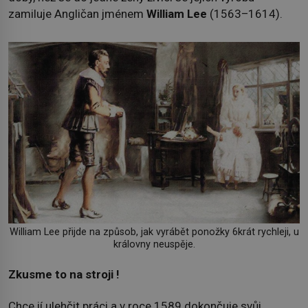
zamiluje Angličan jménem
William Lee
(1563–1614).
William Lee přijde na způsob, jak vyrábět ponožky 6krát rychleji, u
královny neuspěje.
Zkusme to na stroji !
Chce jí ulehčit práci a v roce 1589 dokončuje svůj