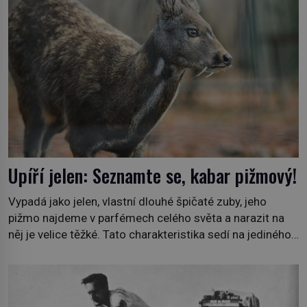
Upíří jelen: Seznamte se, kabar pižmový!
Vypadá jako jelen, vlastní dlouhé špičaté zuby, jeho
pižmo najdeme v parfémech celého světa a narazit na
něj je velice těžké. Tato charakteristika sedí na jediného
zástupce zvířecí říše – kabara pižmového. V Evropě ho
jako první popíše švédský botanik Carl Linné (1707–
1778), jenže v Asii o něm ví už celá staletí. Zvíře
připomíná jelena, v kohoutku dosahuje […]