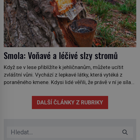
Smola: Voňavé a léčivé slzy stromů
Když se v lese přiblížíte k jehličnanům, můžete ucítit
zvláštní vůni. Vychází z lepkavé látky, která vytéká z
poraněného kmene. Kdysi lidé věřili, že právě v ní je síla
stromu. Smola také patří k nejstarším surovinám, s nimiž
lidstvo pracovalo. Chrání strom před infekcí, hmyzem a
DALŠÍ ČLÁNKY Z RUBRIKY
vysycháním. Dá se říct, že je to přírodní […]