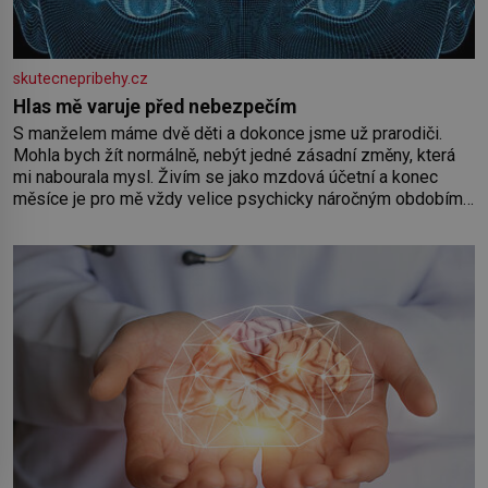
skutecnepribehy.cz
Hlas mě varuje před nebezpečím
S manželem máme dvě děti a dokonce jsme už prarodiči.
Mohla bych žít normálně, nebýt jedné zásadní změny, která
mi nabourala mysl. Živím se jako mzdová účetní a konec
měsíce je pro mě vždy velice psychicky náročným obdobím.
Od té chvíle, co máme vnoučata, mi dcera čím dál častěji volá
o pomoc, co se hlídání týče. Dalo by se