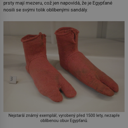
prsty mají mezeru, což jen napovídá, že je Egypťané
nosili se svými tolik oblíbenými sandály.
Nejstarší známý exemplář, vyrobený před 1500 lety, nezapře
oblíbenou obuv Egypťanů.