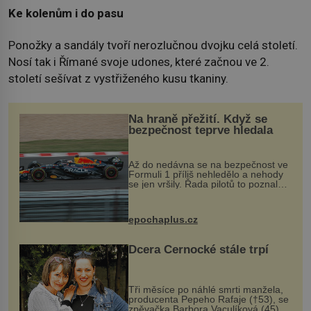
Ke kolenům i do pasu
Ponožky a sandály tvoří nerozlučnou dvojku celá století.
Nosí tak i Římané svoje udones, které začnou ve 2.
století sešívat z vystřiženého kusu tkaniny.
Na hraně přežití. Když se
bezpečnost teprve hledala
Až do nedávna se na bezpečnost ve
Formuli 1 příliš nehledělo a nehody
se jen vršily. Řada pilotů to poznala
na vlastní kůži, často s trvalými
následky nebo bohužel i ztrátou
života. Dnes nepochopiteln...
epochaplus.cz
Dcera Černocké stále trpí
Tři měsíce po náhlé smrti manžela,
producenta Pepeho Rafaje (†53), se
zpěvačka Barbora Vaculíková (45),