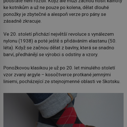
podstatě není rozdíl. Když ale muži začnou nosit kalhoty
ke kotníkům a už ne pouze po kolena, dělat dlouhé
ponožky je zbytečné a alespoň verze pro pány se
zásadně zkracuje.
Ve 20. století přichází největší revoluce s vynálezem
nylonu (1938) a poté ještě s přidáváním elastanu (50.
léta). Když se začnou dělat z bavlny, která se snadno
barví, předhánějí se výrobci s odstíny a vzory.
Ponožkovou klasikou je už po 20. let minulého století
vzor zvaný argyle – kosočtverce protkané jemnými
liniemi, pocházející ze stejnojmenné oblasti ve Skotsku.