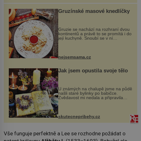
Gruzínské masové knedlíčky
Gruzie se nachází na rozhraní dvou
kontinentů a právě to se promítá i do
její kuchyně. Snoubí se v ní
evropské a asijské chutě a díky tomu
vznikají rozmanité a chuťově bohaté
pokrmy, které rozhodně st...
nejsemsama.cz
Jak jsem opustila svoje tělo
U známých na chalupě jsme na půdě
našli staré bylinky po babičce.
Zvědavost mi nedala a připravila
jsem si z nich lektvar… Zimní pobyt
na chalupě se pro mě vlastní vinou
změnil v děsivý zážitek, na kt...
skutecnepribehy.cz
Vše funguje perfektně a Lee se rozhodne požádat o