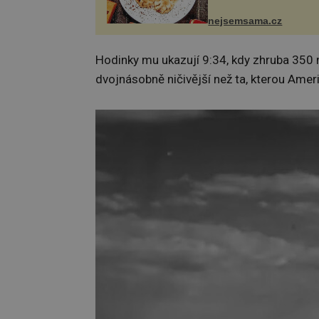
se v ní evropské a asij
a díky tomu vznikají ro
nejsemsama.cz
chuťově bohaté pokrmy,
rozhodně st...
Hodinky mu ukazují 9:34, kdy zhruba 350
dvojnásobně ničivější než ta, kterou Ame