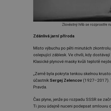
Zlověstný hřib se rozprostře n
Zdánlivá jarní příroda
Místo výbuchu po pěti minutách zkontroluj
oslepující záblesk. Ve chvíli, kdy dostávaj
Klasické plynové masky kvůli teplotě nejde
„Země byla pokryta tenkou skelnou krustou
účastník
Sergej Zelencov
(1927–2017). Tř
Pravda.
Čas plyne, jenže po rozpadu SSSR se zač
Ti jsou údajně nuceni podepsat smlouvu o