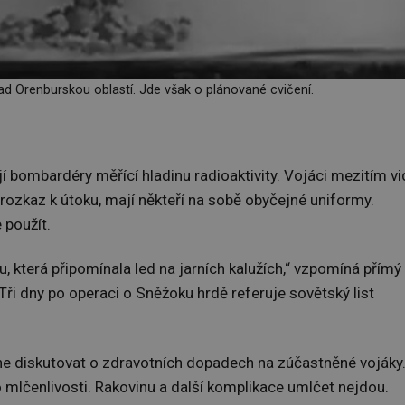
ad Orenburskou oblastí. Jde však o plánované cvičení.
í bombardéry měřící hladinu radioaktivity. Vojáci mezitím vi
í rozkaz k útoku, mají někteří na sobě obyčejné uniformy.
 použít.
, která připomínala led na jarních kalužích,“ vzpomíná přímý
i dny po operaci o Sněžoku hrdě referuje sovětský list
ne diskutovat o zdravotních dopadech na zúčastněné vojáky
 mlčenlivosti. Rakovinu a další komplikace umlčet nejdou.