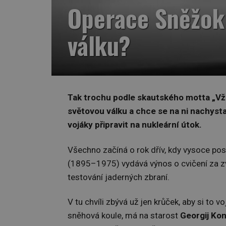
Operace Sněžok: 
válku?
Tak trochu podle skautského motta „Vždy
světovou válku a chce se na ni nachysta
vojáky připravit na nukleární útok.
Všechno začíná o rok dřív, kdy vysoce po
(1895–1975) vydává výnos o cvičení za zvl
testování jaderných zbraní.
V tu chvíli zbývá už jen krůček, aby si to
sněhová koule, má na starost
Georgij Ko