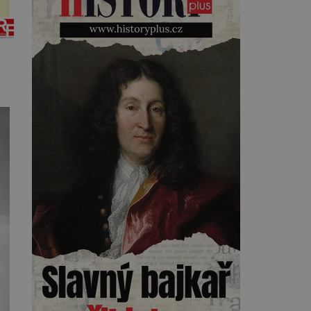
Kearnsovým zlepšovákem.
Začíná spor, kterému génius
obětuje vše – čas, rodinu i sám
sebe. Američan Robert William
Kearns (1927–2005), který
během vlastní svatby přijde […]