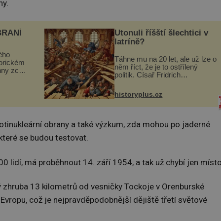
ny.
BRANÍ
Utonuli říšští šlechtici v
latríně?
ého
Táhne mu na 20 let, ale už lze o
torickém
něm říct, že je to ostřílený
hny zcela
politik. Císař Fridrich
m se
Barbarossa proto posílá svého
Husově
syna a dědice Jindřicha VI. do
se mohou
historyplus.cz
Erfurtu, aby se stal
s...
prostředníkem při řešení sporu
m...
otinukleární obrany a také výzkum, zda mohou po jaderné
, které se budou testovat.
00 lidí, má proběhnout 14. září 1954, a tak už chybí jen místo
ný zhruba 13 kilometrů od vesničky Tockoje v Orenburské
Evropu, což je nejpravděpodobnější dějiště třetí světové