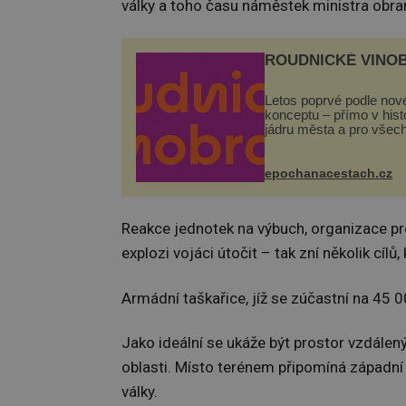
války a toho času náměstek ministra obra
ROUDNICKÉ VINO
Letos poprvé podle nov
konceptu – přímo v his
jádru města a pro všec
zdarma. Hlavní progra
odehraje na Karlově a 
náměstí. Návštěvníci 
epochanacestach.cz
těšit na víno, burčák, pe
Reakce jednotek na výbuch, organizace pr
explozi vojáci útočit – tak zní několik cílů
Armádní taškařice, jíž se zúčastní na 45 0
Jako ideální se ukáže být prostor vzdále
oblasti. Místo terénem připomíná západní 
války.