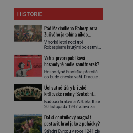
HISTORIE
Pád Maximiliena Robespierra:
Zuřivého jakobína nikdo
nelitoval?
V horké letní noci trpí
Robespierre krutými bolestmi.
Zmítá se na lůžku a hlavou mu
Vařila prvorepubliková
víří kolotoč myšlenek. Když se
probere z mdlob, vzpomene si
hospodyně podle sandtnerek?
na jednu z pařížských
Hospodyně Františka přemítá,
jasnovidek, kterou před lety
co bude dneska vařit. Pracuje v
navštívil. Prorokovala mu
rodině pana rady a ten má
tragický osud. Tehdy se jí
Úchvatné tiáry britské
mlsný jazýček. Zalistuje proto
vysmál. „Robespierre to
rychle v jedné ze „sandtnerek“.
královské rodiny: Svatební
dotáhne hodně daleko,“
„Zaplaťpánbůh, že už
prohlásil o něm jiný významný
klenot Alžbětě II. praskl
Budoucí královna Alžběta II. se
nemusíme chodit s lístky,“
francouzský revolucionář,
20. listopadu 1947 vdává za
povzdechne si směrem ke
Honoré de Mirabeau […]
svého vyvoleného Filipa
služce, kterou má v kuchyni k
Dal si doutníkový magnát
Mountbattena. Aby měla na
ruce. Ještě v prvních letech
obřad ve Westminsteru podle
postavit hrad jako z pohádky?
nové republiky fungoval kvůli
tradice „něco vypůjčeného“, její
nedostatku zboží přídělový
Střední Evropu v roce 1241 zle
matka jí věnuje jedinečný šperk
systém. […]