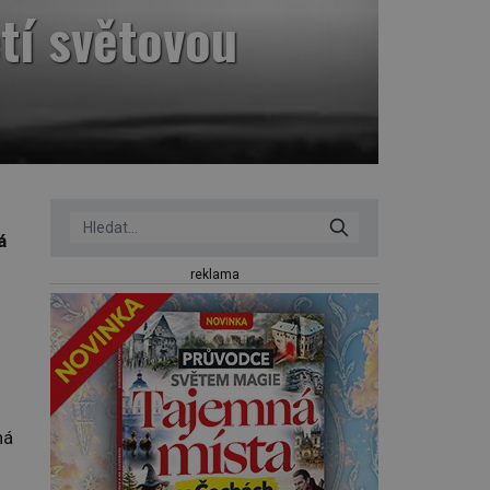
etí světovou
á
reklama
ná