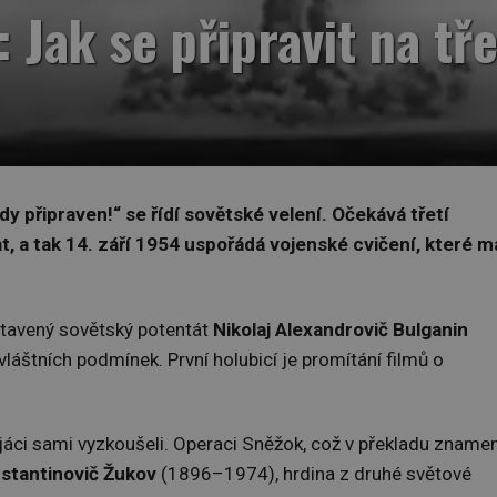
Jak se připravit na tř
 připraven!“ se řídí sovětské velení. Očekává třetí
t, a tak 14. září 1954 uspořádá vojenské cvičení, které m
stavený sovětský potentát
Nikolaj Alexandrovič Bulganin
áštních podmínek. První holubicí je promítání filmů o
 vojáci sami vyzkoušeli. Operaci Sněžok, což v překladu zname
nstantinovič Žukov
(1896–1974), hrdina z druhé světové