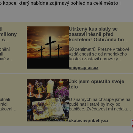
kopce, který nabídne zajímavý pohled na celé město i
tí
Utržený kus skály se
 miliony
zastavil těsně před
i s
kostelem! Ochránila ho
lů“
boží síla?
cnění
30 centimetrů! Přesně v takové
li
vzdálenosti se od amerického
ové v
kostela zastavil obrovský
stalků
20tunový balvan, který se v
enigmaplus.cz
ů,
květnu 2014 nečekaně odtrhl od
uje palce
nedaleké skály při její demolici.
ole...
Podle místních stojí ...
Jak jsem opustila svoje
tělo
utnali
U známých na chalupě jsme na
rádi
půdě našli staré bylinky po
pakovali?
babičce. Zvědavost mi nedala a
skavica
připravila jsem si z nich
ochutnali
lektvar… Zimní pobyt na
skutecnepribehy.cz
goslávii,
chalupě se pro mě vlastní vinou
změnil v děsivý zážitek, na kt...