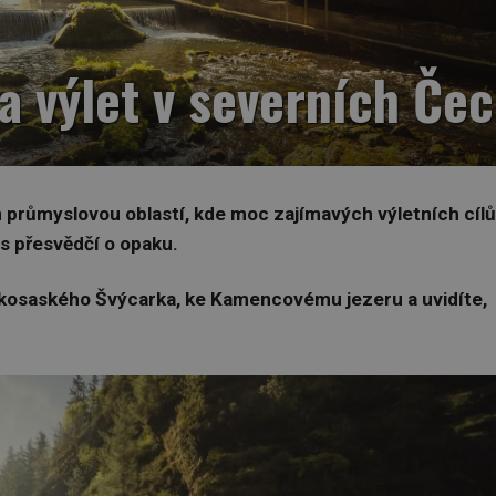
 výlet v severních Če
jen průmyslovou oblastí, kde moc zajímavých výletních cílů
s přesvědčí o opaku.
kosaského Švýcarka, ke Kamencovému jezeru a uvidíte,