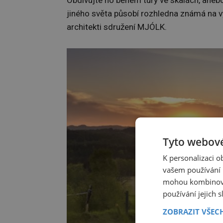
Obdivujte ho během túry ve skalách, anebo
jiného světa působí rozhledna známá na v
architekti sdružení MJÓLK.
Tyto webové
K personalizaci 
vašem používání n
mohou kombinovat
používání jejich 
ZOBRAZIT VŠEC