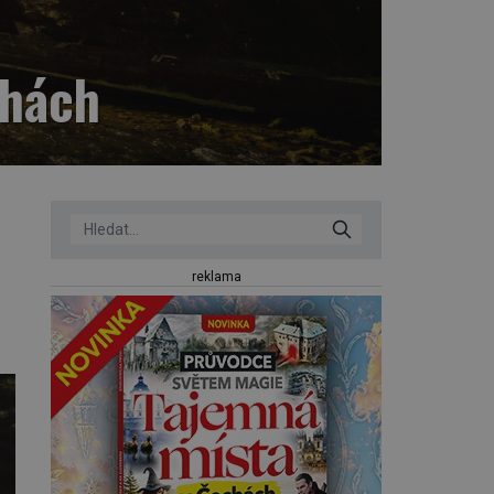
chách
reklama