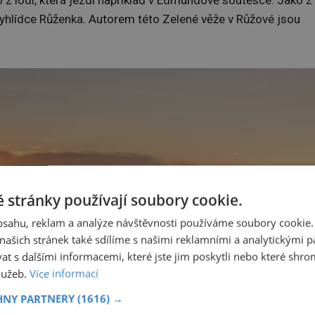
 z lodí, která jezdí například v Edmundově soutěsce. Jako z
yhlídce Růženka. Autorem této Zelené věže v Růžové jsou
 stránky používají soubory cookie.
obsahu, reklam a analýze návštěvnosti používáme soubory cookie.
ašich stránek také sdílíme s našimi reklamními a analytickými par
 s dalšími informacemi, které jste jim poskytli nebo které shro
služeb.
Více informací
HNY PARTNERY
(1616) →