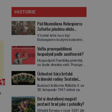
HISTORIE
Pád Maximiliena Robespierra:
Zuřivého jakobína nikdo
nelitoval?
V horké letní noci trpí
Robespierre krutými bolestmi.
Zmítá se na lůžku a hlavou mu
Vařila prvorepubliková
víří kolotoč myšlenek. Když se
probere z mdlob, vzpomene si
hospodyně podle sandtnerek?
na jednu z pařížských
Hospodyně Františka přemítá,
jasnovidek, kterou před lety
co bude dneska vařit. Pracuje v
navštívil. Prorokovala mu
rodině pana rady a ten má
tragický osud. Tehdy se jí
Úchvatné tiáry britské
mlsný jazýček. Zalistuje proto
vysmál. „Robespierre to
rychle v jedné ze „sandtnerek“.
královské rodiny: Svatební
dotáhne hodně daleko,“
„Zaplaťpánbůh, že už
prohlásil o něm jiný významný
klenot Alžbětě II. praskl
Budoucí královna Alžběta II. se
nemusíme chodit s lístky,“
francouzský revolucionář,
20. listopadu 1947 vdává za
povzdechne si směrem ke
Honoré de Mirabeau […]
o
svého vyvoleného Filipa
služce, kterou má v kuchyni k
Dal si doutníkový magnát
Mountbattena. Aby měla na
ruce. Ještě v prvních letech
obřad ve Westminsteru podle
postavit hrad jako z pohádky?
nové republiky fungoval kvůli
tradice „něco vypůjčeného“, její
nedostatku zboží přídělový
Střední Evropu v roce 1241 zle
matka jí věnuje jedinečný šperk
systém. […]