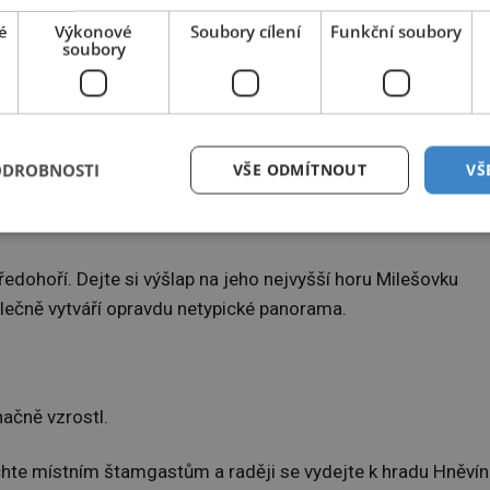
é
Výkonové
Soubory cílení
Funkční soubory
soubory
ODROBNOSTI
VŠE ODMÍTNOUT
VŠ
ředohoří. Dejte si výšlap na jeho nejvyšší horu Milešovku
lečně vytváří opravdu netypické panorama.
načně vzrostl.
hte místním štamgastům a raději se vydejte k hradu Hněvín