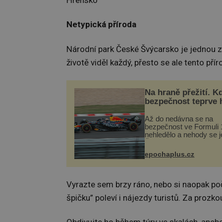
Hřensko
Netypická příroda
Národní park České Švýcarsko je jednou z 
životě viděl každý, přesto se ale tento pří
Na hraně přežití. K
bezpečnost teprve 
Až do nedávna se na
bezpečnost ve Formuli 1
nehledělo a nehody se je
Řada pilotů to poznala n
kůži, často s trvalými 
epochaplus.cz
nebo bohužel i ztrátou ž
Dnes nepochopiteln...
Vyrazte sem brzy ráno, nebo si naopak počk
špičku” poleví i nájezdy turistů. Za prozk