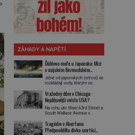
ho
ZÁHADY A NAPĚTÍ
Ďáblovo moře u Japonska: Mizí
v asijském Bermudském
trojúhelníku lodě ve spárech
Jižně od japonských ostrovů se
neznámé síly?
rozkládají vody, kterým se
přezdívá Ďáblovo moře. Vypráví
Vražedný dům v Chicagu:
se o lodích mizejících beze
stopy, podivných světlech,
Nejděsivější místo USA?
zrádných proudech i mořských
Na rohu ulic West 63rd Street a
dracích, kteří měli tyto končiny
South Wallace Avenue v
střežit už v dávných legendách.
Chicagu stojí nenápadná pošta.
Je tichomořský Dračí
Tragédie v Aberfanu:
Nemá žádný speciální nápis ani
trojúhelník skutečně prokletým
pamětní desku. A přesto prý
Předpověděla dívka smrtící
místem, nebo se zde jen
místní zaměstnanci neradi
nebezpečná příroda proměnila