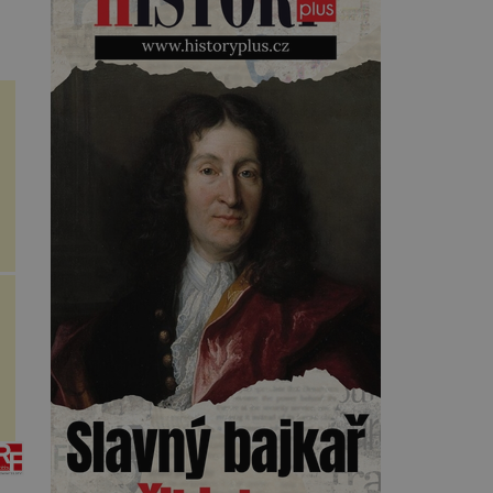
Kearnsovým zlepšovákem.
Začíná spor, kterému génius
obětuje vše – čas, rodinu i sám
sebe. Američan Robert William
Kearns (1927–2005), který
během vlastní svatby přijde […]