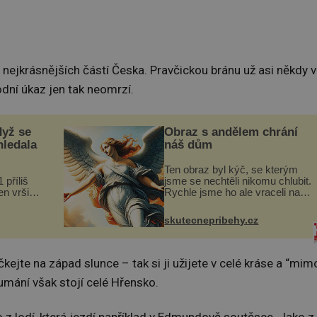
nejkrásnějších částí Česka. Pravčickou bránu už asi někdy v
rodní úkaz jen tak neomrzí.
dyž se
Obraz s andělem chrání
hledala
náš dům
Ten obraz byl kýč, se kterým
 příliš
jsme se nechtěli nikomu chlubit.
n vršily.
Rychle jsme ho ale vraceli na
a vlastní
jeho místo. S manželem
následky
Vaškem jsme si pořídili
skutecnepribehy.cz
ivota.
chaloupku, takový domek na
severu Čech, kde jsme si
naplánova...
ejte na západ slunce – tak si ji užijete v celé kráse a “mim
oumání však stojí celé Hřensko.