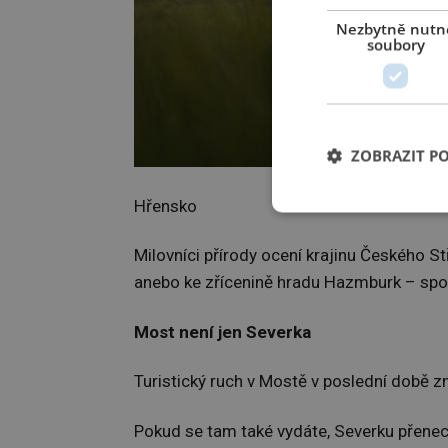
Nezbytně nutn
soubory
ZOBRAZIT P
Hřensko
Milovníci přírody ocení krajinu Českého St
anebo ke zřícenině hradu Hazmburk – spo
Most není jen Severka
Turistický ruch v Mostě v poslední době z
Pokud se tam také vydáte, Severku přenec