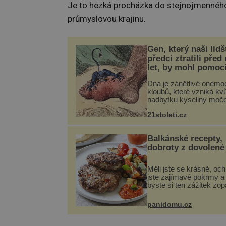
Je to hezká procházka do stejnojmenného 
průmyslovou krajinu.
Gen, který naši lidš
předci ztratili před
let, by mohl pomoc
léčbou „nemoci krá
Dna je zánětlivé onemo
kloubů, které vzniká kvů
nadbytku kyseliny moč
těle. Ta se ve formě kry
21stoleti.cz
ukládá v blízkosti kloub
nejčastěji přitom postih
na nohou, a způsobuje b
Balkánské recepty,
dobroty z dovolené
Měli jste se krásně, och
jste zajímavé pokrmy a 
byste si ten zážitek zo
Není nic snazšího. Plje
(10 porcí) Možná jste ji 
panidomu.cz
na dovolené v bývalé Ju
lze ji vi...