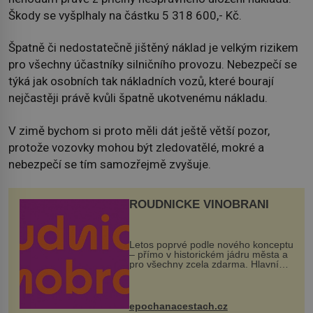
Škody se vyšplhaly na částku 5 318 600,- Kč.
Špatně či nedostatečně jištěný náklad je velkým rizikem
pro všechny účastníky silničního provozu. Nebezpečí se
týká jak osobních tak nákladních vozů, které bourají
nejčastěji právě kvůli špatně ukotvenému nákladu.
V zimě bychom si proto měli dát ještě větší pozor,
protože vozovky mohou být zledovatělé, mokré a
nebezpečí se tím samozřejmě zvyšuje.
ROUDNICKÉ VINOBRANÍ
Letos poprvé podle nového konceptu
– přímo v historickém jádru města a
pro všechny zcela zdarma. Hlavní
program se odehraje na Karlově a
Husově náměstí. Návštěvníci se
mohou těšit na víno, burčák, pes...
epochanacestach.cz