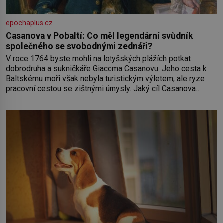
epochaplus.cz
Casanova v Pobaltí: Co měl legendární svůdník
společného se svobodnými zednáři?
V roce 1764 byste mohli na lotyšských plážích potkat
dobrodruha a sukničkáře Giacoma Casanovu. Jeho cesta k
Baltskému moři však nebyla turistickým výletem, ale ryze
pracovní cestou se zištnými úmysly. Jaký cíl Casanova
sledoval, když se například procházel uličkami lotyšské
Rigy? Casanova v Pobaltí kontaktoval tamní zednářské lóže.
Nebyl v této oblasti žádným nováčkem, protože do
zednářské