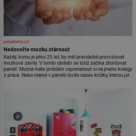
panidomu.cz
Nedovolte mozku stárnout
Každý, komu je přes 25 let, by měl pravidelně procvičovat
mozkové závity. V tomto období se totiž začíná zhoršovat
paměť. Možná máte problém vzpomenout si na jméno kolegy
z práce. Nebo marně v paměti lovíte název knížky, kterou jste
nedávno přečetli. Je to opravdu tak, s věkem jako kdyby se
paměť rozhodla stávkovat. Cvičte