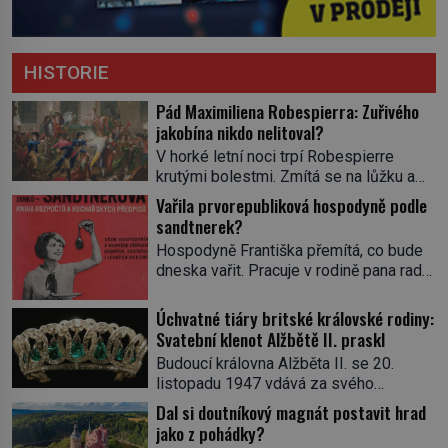
HISTORIE
Pád Maximiliena Robespierra: Zuřivého
jakobína nikdo nelitoval?
V horké letní noci trpí Robespierre
krutými bolestmi. Zmítá se na lůžku a
hlavou mu víří kolotoč myšlenek. Když
Vařila prvorepubliková hospodyně podle
se probere z mdlob, vzpomene si na
sandtnerek?
jednu z pařížských jasnovidek, kterou
Hospodyně Františka přemítá, co bude
před lety navštívil. Prorokovala mu
dneska vařit. Pracuje v rodině pana rady
tragický osud. Tehdy se jí vysmál.
a ten má mlsný jazýček. Zalistuje proto
„Robespierre to dotáhne hodně daleko,“
rychle v jedné ze „sandtnerek“.
Úchvatné tiáry britské královské rodiny:
prohlásil o něm jiný významný
„Zaplaťpánbůh, že už nemusíme chodit
Svatební klenot Alžbětě II. praskl
francouzský revolucionář, Honoré de
s lístky,“ povzdechne si směrem ke
Mirabeau […]
Budoucí královna Alžběta II. se 20.
služce, kterou má v kuchyni k ruce.
listopadu 1947 vdává za svého
Ještě v prvních letech nové republiky
vyvoleného Filipa Mountbattena. Aby
Dal si doutníkový magnát postavit hrad
fungoval kvůli nedostatku zboží
měla na obřad ve Westminsteru podle
jako z pohádky?
přídělový systém. […]
tradice „něco vypůjčeného“, její matka jí