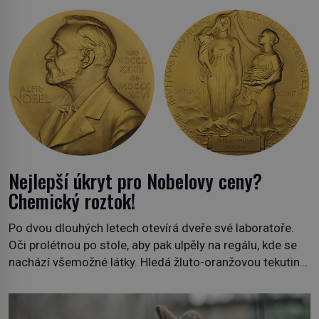
Nejlepší úkryt pro Nobelovy ceny?
Chemický roztok!
Po dvou dlouhých letech otevírá dveře své laboratoře.
Oči prolétnou po stole, aby pak ulpěly na regálu, kde se
nachází všemožné látky. Hledá žluto-oranžovou tekutinu,
jakmile ji zahlédne, nesmírně se mu uleví. Teď může svůj
plán dokončit. Pod termínem aqua regia se skrývá
směs s názvem lučavka královská. Svůj přídomek nemá