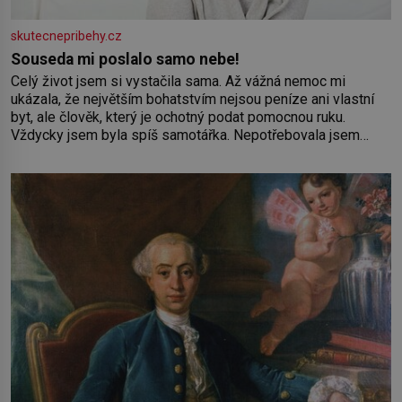
skutecnepribehy.cz
Souseda mi poslalo samo nebe!
Celý život jsem si vystačila sama. Až vážná nemoc mi
ukázala, že největším bohatstvím nejsou peníze ani vlastní
byt, ale člověk, který je ochotný podat pomocnou ruku.
Vždycky jsem byla spíš samotářka. Nepotřebovala jsem
kolem sebe partu kamarádek ani partnera. Stačily mi knihy,
práce a hlavně klid. Hned po studiích jsem odešla z rodného
města,