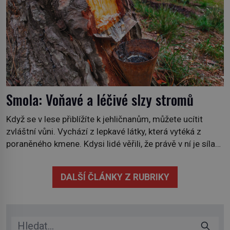
Smola: Voňavé a léčivé slzy stromů
Když se v lese přiblížíte k jehličnanům, můžete ucítit
zvláštní vůni. Vychází z lepkavé látky, která vytéká z
poraněného kmene. Kdysi lidé věřili, že právě v ní je síla
stromu. Smola také patří k nejstarším surovinám, s nimiž
lidstvo pracovalo. Chrání strom před infekcí, hmyzem a
DALŠÍ ČLÁNKY Z RUBRIKY
vysycháním. Dá se říct, že je to přírodní […]