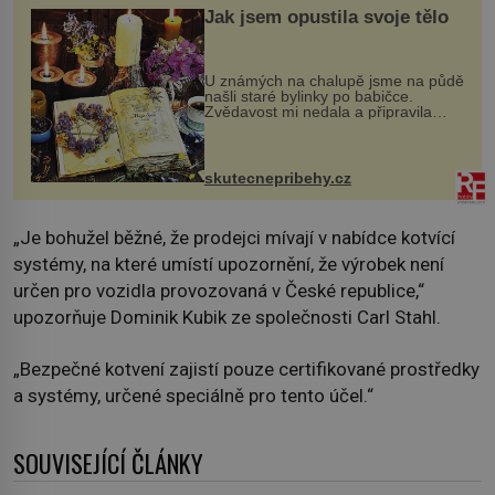
Jak jsem opustila svoje tělo
U známých na chalupě jsme na půdě
našli staré bylinky po babičce.
Zvědavost mi nedala a připravila
jsem si z nich lektvar… Zimní pobyt
na chalupě se pro mě vlastní vinou
změnil v děsivý zážitek, na kt...
skutecnepribehy.cz
„Je bohužel běžné, že prodejci mívají v nabídce kotvící
systémy, na které umístí upozornění, že výrobek není
určen pro vozidla provozovaná v České republice,“
upozorňuje Dominik Kubik ze společnosti Carl Stahl.
„Bezpečné kotvení zajistí pouze certifikované prostředky
a systémy, určené speciálně pro tento účel.“
SOUVISEJÍCÍ ČLÁNKY