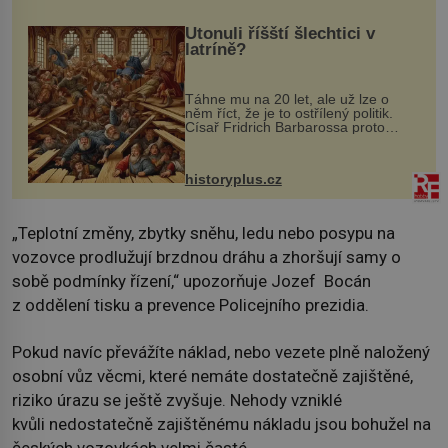
Utonuli říšští šlechtici v
latríně?
Táhne mu na 20 let, ale už lze o
něm říct, že je to ostřílený politik.
Císař Fridrich Barbarossa proto
posílá svého syna a dědice Jindřicha
VI. do Erfurtu, aby se stal
prostředníkem při řešení sporu m...
historyplus.cz
„Teplotní změny, zbytky sněhu, ledu nebo posypu na
vozovce prodlužují brzdnou dráhu a zhoršují samy o
sobě podmínky řízení,“ upozorňuje Jozef Bocán
z oddělení tisku a prevence Policejního prezidia.
Pokud navíc převážíte náklad, nebo vezete plně naložený
osobní vůz věcmi, které nemáte dostatečně zajištěné,
riziko úrazu se ještě zvyšuje. Nehody vzniklé
kvůli nedostatečně zajištěnému nákladu jsou bohužel na
českých vozovkách velmi časté.