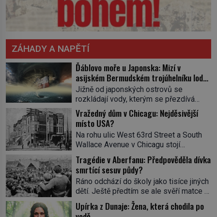
ZÁHADY A NAPĚTÍ
Ďáblovo moře u Japonska: Mizí v
asijském Bermudském trojúhelníku lodě
ve spárech neznámé síly?
Jižně od japonských ostrovů se
rozkládají vody, kterým se přezdívá
Ďáblovo moře. Vypráví se o lodích
Vražedný dům v Chicagu: Nejděsivější
mizejících beze stopy, podivných
místo USA?
světlech, zrádných proudech i mořských
Na rohu ulic West 63rd Street a South
dracích, kteří měli tyto končiny střežit už
Wallace Avenue v Chicagu stojí
v dávných legendách. Je tichomořský
nenápadná pošta. Nemá žádný speciální
Dračí trojúhelník skutečně prokletým
Tragédie v Aberfanu: Předpověděla dívka
nápis ani pamětní desku. A přesto prý
místem, nebo se zde jen nebezpečná
smrtící sesuv půdy?
místní zaměstnanci neradi chodí do
příroda proměnila v jednu z
Ráno odchází do školy jako tisíce jiných
sklepa. Právě tady totiž sídlil sériový
nejpůsobivějších námořních záhad? […]
dětí. Ještě předtím se ale svěří matce s
vrah H. H. Holmes a také
podivným snem. Ve škole, kterou dobře
nejpropracovanější past na lidi
Upírka z Dunaje: Žena, která chodila po
zná, tentokrát nevidí budovu ani
v dějinách americké kriminalistiky.
vodě