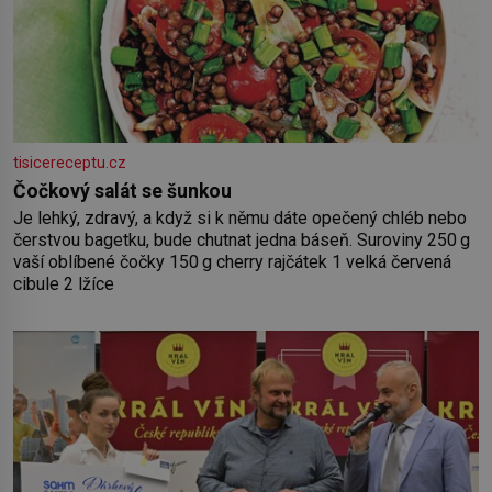
tisicereceptu.cz
Čočkový salát se šunkou
Je lehký, zdravý, a když si k němu dáte opečený chléb nebo
čerstvou bagetku, bude chutnat jedna báseň. Suroviny 250 g
vaší oblíbené čočky 150 g cherry rajčátek 1 velká červená
cibule 2 lžíce