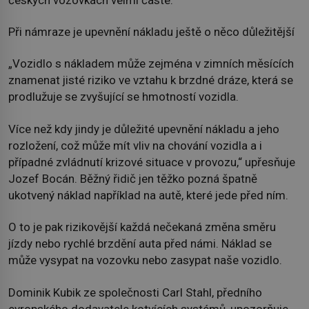
Při námraze je upevnění nákladu ještě o něco důležitější
„Vozidlo s nákladem může zejména v zimních měsících
znamenat jisté riziko ve vztahu k brzdné dráze, která se
prodlužuje se zvyšující se hmotností vozidla.
Více než kdy jindy je důležité upevnění nákladu a jeho
rozložení, což může mít vliv na chování vozidla a i
případné zvládnutí krizové situace v provozu,“ upřesňuje
Jozef Bocán. Běžný řidič jen těžko pozná špatně
ukotvený náklad například na autě, které jede před ním.
O to je pak rizikovější každá nečekaná změna směru
jízdy nebo rychlé brzdění auta před námi. Náklad se
může vysypat na vozovku nebo zasypat naše vozidlo.
Dominik Kubik ze společnosti Carl Stahl, předního
evropského dodavatele kotvících systémů, upozorňuje,