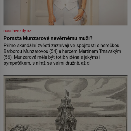
nasehvezdy.cz
Pomsta Munzarové nevěrnému muži?
Přímo skandální zvěsti zaznívají ve spojitosti s herečkou
Barborou Munzarovou (54) a hercem Martinem Trnavským
(56). Munzarová měla být totiž viděna s jakýmsi
sympaťákem, s nímž se velmi družně, až d