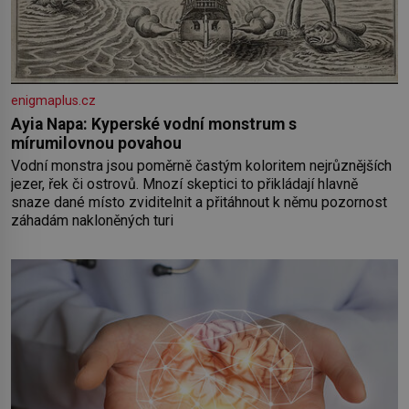
enigmaplus.cz
Ayia Napa: Kyperské vodní monstrum s
mírumilovnou povahou
Vodní monstra jsou poměrně častým koloritem nejrůznějších
jezer, řek či ostrovů. Mnozí skeptici to přikládají hlavně
snaze dané místo zviditelnit a přitáhnout k němu pozornost
záhadám nakloněných turi