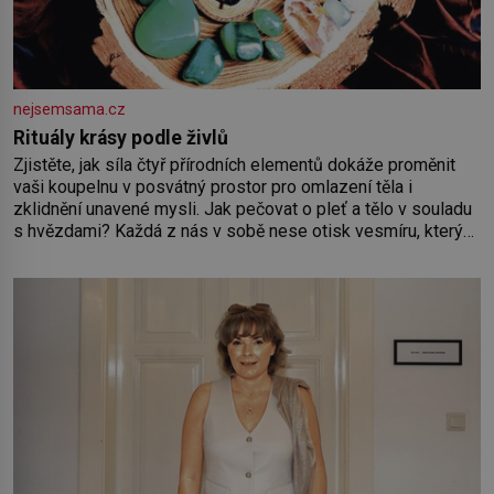
nejsemsama.cz
Rituály krásy podle živlů
Zjistěte, jak síla čtyř přírodních elementů dokáže proměnit
vaši koupelnu v posvátný prostor pro omlazení těla i
zklidnění unavené mysli. Jak pečovat o pleť a tělo v souladu
s hvězdami? Každá z nás v sobě nese otisk vesmíru, který
se projevuje nejen v naší povaze, ale i v potřebách naší
pokožky. Ohnivá znamení Ženy narozené ve znamení Berana,
Lva a Střelce v sobě nesou žár, odvahu a neutuchající elán.
Vaše