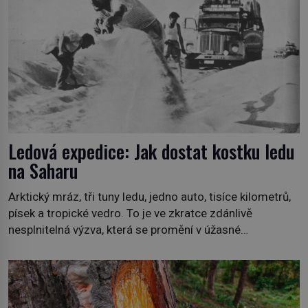
připomíná jelena, v kohoutku dosahuje […]
Ledová expedice: Jak dostat kostku ledu
na Saharu
Arktický mráz, tři tuny ledu, jedno auto, tisíce kilometrů,
písek a tropické vedro. To je ve zkratce zdánlivě
nesplnitelná výzva, která se promění v úžasné
dobrodružství a důkaz, že nic není nemožné. Vše začíná
na podzim 1958 jako hec. Rádio Luxembourg přichází s
neobvyklou výzvou. Tomu, kdo dokáže dopravit ze
severního polárního kruhu na […]