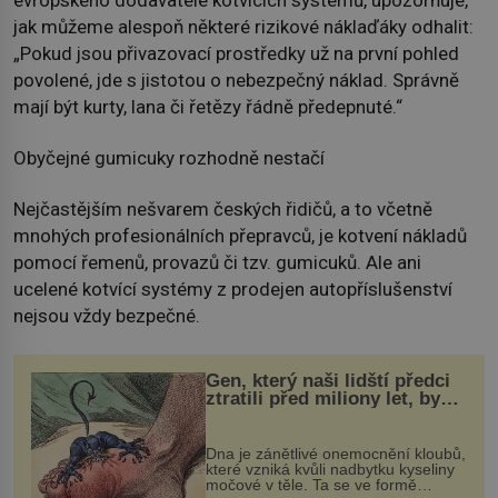
jak můžeme alespoň některé rizikové náklaďáky odhalit:
„Pokud jsou přivazovací prostředky už na první pohled
povolené, jde s jistotou o nebezpečný náklad. Správně
mají být kurty, lana či řetězy řádně předepnuté.“
Obyčejné gumicuky rozhodně nestačí
Nejčastějším nešvarem českých řidičů, a to včetně
mnohých profesionálních přepravců, je kotvení nákladů
pomocí řemenů, provazů či tzv. gumicuků. Ale ani
ucelené kotvící systémy z prodejen autopříslušenství
nejsou vždy bezpečné.
Gen, který naši lidští předci
ztratili před miliony let, by
mohl pomoci s léčbou
„nemoci králů“
Dna je zánětlivé onemocnění kloubů,
které vzniká kvůli nadbytku kyseliny
močové v těle. Ta se ve formě