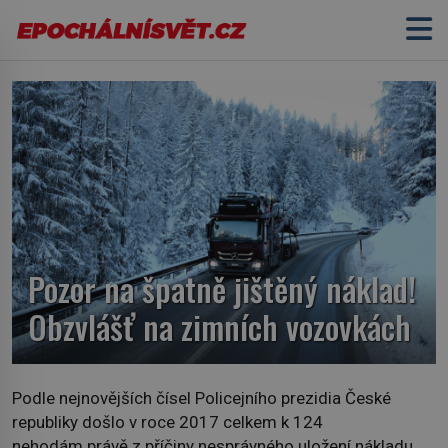
Pozor na špatně jištěný náklad!
Obzvlášť na zimních vozovkách
Podle nejnovějších čísel Policejního prezidia České
republiky došlo v roce 2017 celkem k 124
nehodám právě z příčiny nesprávného uložení nákladu.