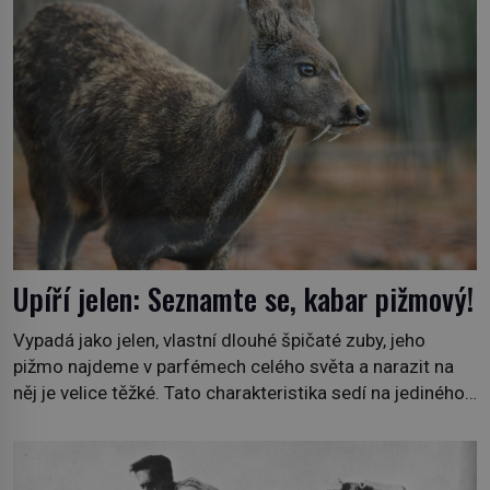
pro nic za nic, […]
Upíří jelen: Seznamte se, kabar pižmový!
Vypadá jako jelen, vlastní dlouhé špičaté zuby, jeho
pižmo najdeme v parfémech celého světa a narazit na
něj je velice těžké. Tato charakteristika sedí na jediného
zástupce zvířecí říše – kabara pižmového. V Evropě ho
jako první popíše švédský botanik Carl Linné (1707–
1778), jenže v Asii o něm ví už celá staletí. Zvíře