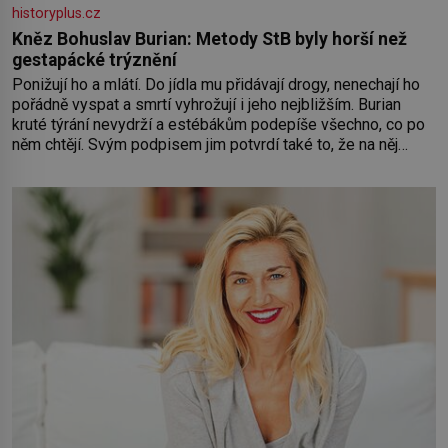
historyplus.cz
Kněz Bohuslav Burian: Metody StB byly horší než
gestapácké trýznění
Ponižují ho a mlátí. Do jídla mu přidávají drogy, nenechají ho
pořádně vyspat a smrtí vyhrožují i jeho nejbližším. Burian
kruté týrání nevydrží a estébákům podepíše všechno, co po
něm chtějí. Svým podpisem jim potvrdí také to, že na něj
během výslechů nikdo nevyvíjel fyzický ani psychický nátlak.
Syn brněnského řezníka chce být knězem a