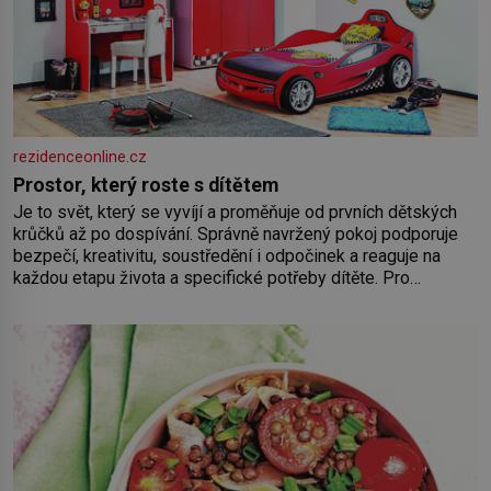
rezidenceonline.cz
Prostor, který roste s dítětem
Je to svět, který se vyvíjí a proměňuje od prvních dětských
krůčků až po dospívání. Správně navržený pokoj podporuje
bezpečí, kreativitu, soustředění i odpočinek a reaguje na
každou etapu života a specifické potřeby dítěte. Pro
nejmenší je klíčová jednoduchost, měkkost a bezpečí, proto
by pokoj miminka měl působit především klidně a útulně.
Předškolní věk je