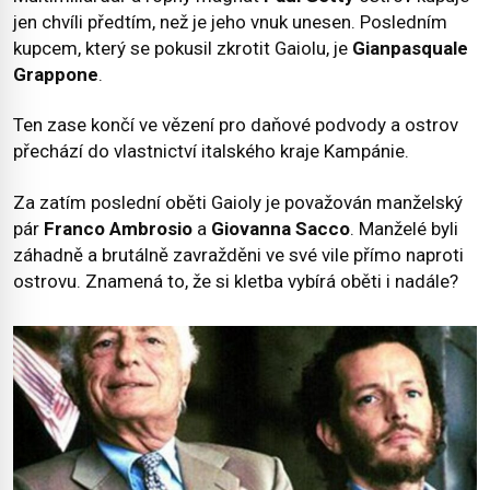
jen chvíli předtím, než je jeho vnuk unesen. Posledním
kupcem, který se pokusil zkrotit Gaiolu, je
Gianpasquale
Grappone
.
Ten zase končí ve vězení pro daňové podvody a ostrov
přechází do vlastnictví italského kraje Kampánie.
Za zatím poslední oběti Gaioly je považován manželský
pár
Franco Ambrosio
a
Giovanna Sacco
. Manželé byli
záhadně a brutálně zavražděni ve své vile přímo naproti
ostrovu. Znamená to, že si kletba vybírá oběti i nadále?