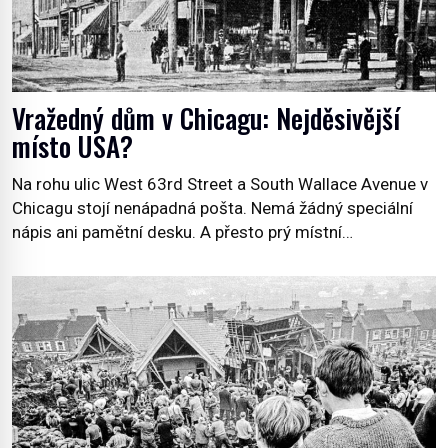
Vražedný dům v Chicagu: Nejděsivější
místo USA?
Na rohu ulic West 63rd Street a South Wallace Avenue v
Chicagu stojí nenápadná pošta. Nemá žádný speciální
nápis ani pamětní desku. A přesto prý místní
zaměstnanci neradi chodí do sklepa. Právě tady totiž
sídlil sériový vrah H. H. Holmes a také nejpropracovanější
past na lidi v dějinách americké kriminalistiky. Herman
Webster Mudgett (1861–1896) přijíždí […]