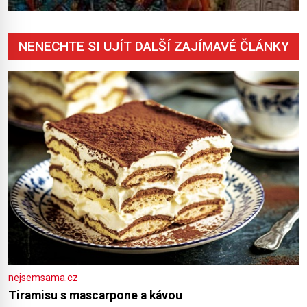
NENECHTE SI UJÍT DALŠÍ ZAJÍMAVÉ ČLÁNKY
nejsemsama.cz
Tiramisu s mascarpone a kávou