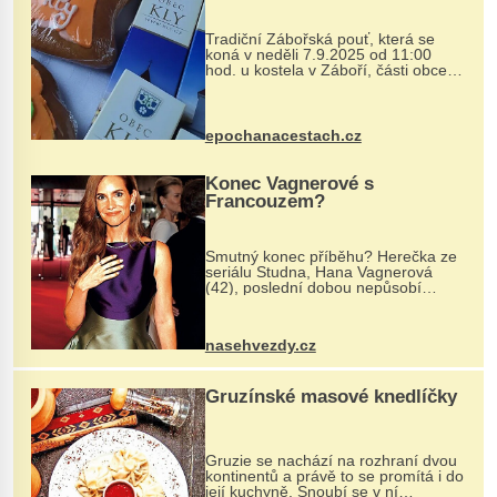
Tradiční Zábořská pouť, která se
koná v neděli 7.9.2025 od 11:00
hod. u kostela v Záboří, části obce
Kly u Mělníka. V programu naleznete
komentovanou prohlídku kostela,
dobovou hudbu, řemesla, atrakce...
epochanacestach.cz
Konec Vagnerové s
Francouzem?
Smutný konec příběhu? Herečka ze
seriálu Studna, Hana Vagnerová
(42), poslední dobou nepůsobí
nejšťastněji. Ačkoli časy její anorexie
jsou už dávno pryč a opět se pyšnila
ženskými křivkami, najednou s...
nasehvezdy.cz
Gruzínské masové knedlíčky
Gruzie se nachází na rozhraní dvou
kontinentů a právě to se promítá i do
její kuchyně. Snoubí se v ní