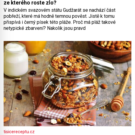
ze kterého roste zlo?
V indickém svazovém státu Gudžarát se nachází část
pobřeží, které má hodně temnou pověst. Jistě k tomu
přispívá i černý písek této pláže. Proč má pláž takové
netypické zbarvení? Nakolik jsou pravd
tisicereceptu.cz