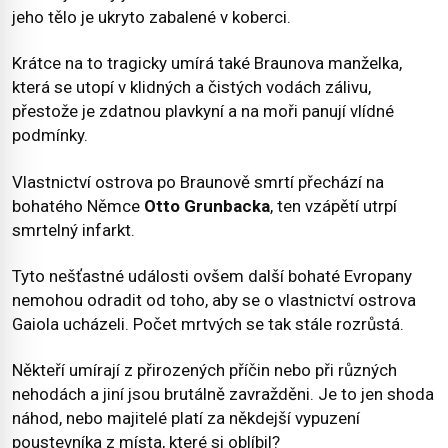
jeho tělo je ukryto zabalené v koberci.
Krátce na to tragicky umírá také Braunova manželka,
která se utopí v klidných a čistých vodách zálivu,
přestože je zdatnou plavkyní a na moři panují vlídné
podmínky.
Vlastnictví ostrova po Braunově smrtí přechází na
bohatého Němce
Otto Grunbacka
, ten vzápětí utrpí
smrtelný infarkt.
Tyto nešťastné události ovšem další bohaté Evropany
nemohou odradit od toho, aby se o vlastnictví ostrova
Gaiola ucházeli. Počet mrtvých se tak stále rozrůstá.
Někteří umírají z přirozených příčin nebo při různých
nehodách a jiní jsou brutálně zavražděni. Je to jen shoda
náhod, nebo majitelé platí za někdejší vypuzení
poustevníka z místa, které si oblíbil?