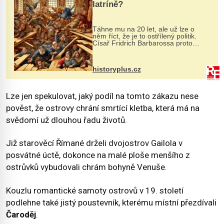
latríně?
Táhne mu na 20 let, ale už lze o
něm říct, že je to ostřílený politik.
Císař Fridrich Barbarossa proto
posílá svého syna a dědice Jindřicha
VI. do Erfurtu, aby se stal
prostředníkem při řešení sporu m...
historyplus.cz
Lze jen spekulovat, jaký podíl na tomto zákazu nese
pověst, že ostrovy chrání smrtící kletba, která má na
svědomí už dlouhou řadu životů.
Již starověcí Římané drželi dvojostrov Gailola v
posvátné úctě, dokonce na malé ploše menšího z
ostrůvků vybudovali chrám bohyně Venuše.
Kouzlu romantické samoty ostrovů v 19. století
podlehne také jistý poustevník, kterému místní přezdívali
Čaroděj
.