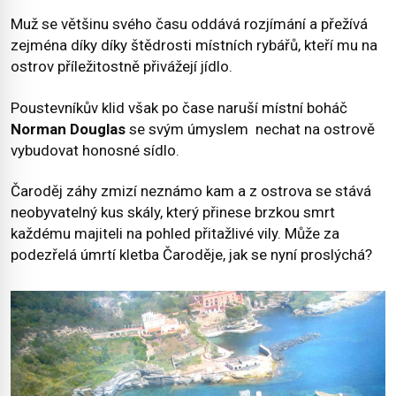
Muž se většinu svého času oddává rozjímání a přežívá
zejména díky díky štědrosti místních rybářů, kteří mu na
ostrov příležitostně přivážejí jídlo.
Poustevníkův klid však po čase naruší místní boháč
Norman Douglas
se svým úmyslem nechat na ostrově
vybudovat honosné sídlo.
Čaroděj záhy zmizí neznámo kam a z ostrova se stává
neobyvatelný kus skály, který přinese brzkou smrt
každému majiteli na pohled přitažlivé vily. Může za
podezřelá úmrtí kletba Čaroděje, jak se nyní proslýchá?