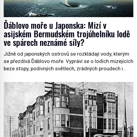
Ďáblovo moře u Japonska: Mizí v
asijském Bermudském trojúhelníku lodě
ve spárech neznámé síly?
Jižně od japonských ostrovů se rozkládají vody, kterým
se přezdívá Ďáblovo moře. Vypráví se o lodích mizejících
beze stopy, podivných světlech, zrádných proudech i
mořských dracích, kteří měli tyto končiny střežit už v
dávných legendách. Je tichomořský Dračí trojúhelník
skutečně prokletým místem, nebo se zde jen
nebezpečná příroda proměnila v jednu z
nejpůsobivějších námořních záhad? […]