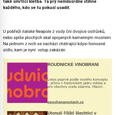
také smrtící kletba. Ta prý nemilosrdně stihne
každého, kdo se tu pokusí usadit.
U pobřeží italské Neapole z vody ční dvojice ostrůvků,
nebo spíše plochých skal spojených kamenným mostem.
Na jednom z nich se nachází chátrající kdysi honosné
sídlo, kam je nyní vstup zakázán.
ROUDNICKÉ VINOBRANÍ
Letos poprvé podle nového konceptu
– přímo v historickém jádru města a
pro všechny zcela zdarma. Hlavní
program se odehraje na Karlově a
Husově náměstí. Návštěvníci se
mohou těšit na víno, burčák, pes...
epochanacestach.cz
Utonuli říšští šlechtici v