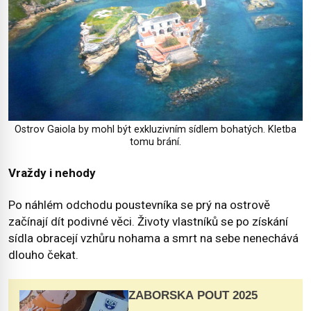
Ostrov Gaiola by mohl být exkluzivním sídlem bohatých. Kletba
tomu brání.
Vraždy i nehody
Po náhlém odchodu poustevníka se prý na ostrově
začínají dít podivné věci. Životy vlastníků se po získání
sídla obracejí vzhůru nohama a smrt na sebe nenechává
dlouho čekat.
ZÁBOŘSKÁ POUŤ 2025