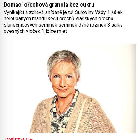
Domácí ořechová granola bez cukru
Vynikající a zdravá snídaně je tu! Suroviny Vždy 1 šálek –
neloupaných mandlí kešu ořechů vlašských ořechů
slunečnicových semínek semínek dýně rozinek 3 šálky
ovesných vloček 1 lžíce mlet
nasehvezdy.cz