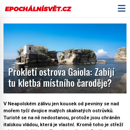
Prokletí ostrova Gaiola: Zabíjí
tu kletba místního čaroděje?
V Neapolském zálivu jen kousek od pevniny se nad
mořem tyčí dvojice malých skalnatých ostrůvků.
Turisté se na ně nedostanou, protože jsou chráněn
italskou vládou, která je vlastní. Kromě toho je střeží