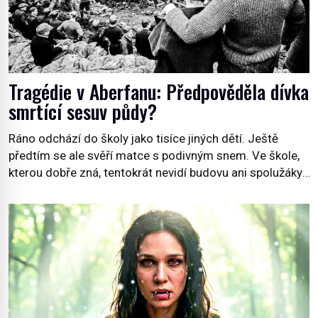
Tragédie v Aberfanu: Předpověděla dívka
smrtící sesuv půdy?
Ráno odchází do školy jako tisíce jiných dětí. Ještě
předtím se ale svěří matce s podivným snem. Ve škole,
kterou dobře zná, tentokrát nevidí budovu ani spolužáky.
Místo nich se před ní tyčí cosi temného. O několik hodin
později je mrtvá. Mohla devítiletá Zahlédla vlastní
osud? Dne 21. října 1966 se velšská vesnice Aberfan […]