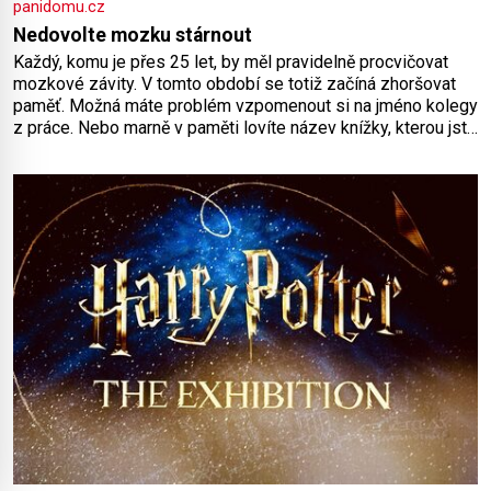
panidomu.cz
Nedovolte mozku stárnout
Každý, komu je přes 25 let, by měl pravidelně procvičovat
mozkové závity. V tomto období se totiž začíná zhoršovat
paměť. Možná máte problém vzpomenout si na jméno kolegy
z práce. Nebo marně v paměti lovíte název knížky, kterou jste
nedávno přečetli. Je to opravdu tak, s věkem jako kdyby se
paměť rozhodla stávkovat. Cvičte