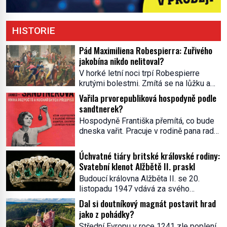
HISTORIE
Pád Maximiliena Robespierra: Zuřivého
jakobína nikdo nelitoval?
V horké letní noci trpí Robespierre
krutými bolestmi. Zmítá se na lůžku a
hlavou mu víří kolotoč myšlenek. Když
Vařila prvorepubliková hospodyně podle
se probere z mdlob, vzpomene si na
sandtnerek?
jednu z pařížských jasnovidek, kterou
Hospodyně Františka přemítá, co bude
před lety navštívil. Prorokovala mu
dneska vařit. Pracuje v rodině pana rady
tragický osud. Tehdy se jí vysmál.
a ten má mlsný jazýček. Zalistuje proto
„Robespierre to dotáhne hodně daleko,“
rychle v jedné ze „sandtnerek“.
Úchvatné tiáry britské královské rodiny:
prohlásil o něm jiný významný
„Zaplaťpánbůh, že už nemusíme chodit
Svatební klenot Alžbětě II. praskl
francouzský revolucionář, Honoré de
s lístky,“ povzdechne si směrem ke
Mirabeau […]
Budoucí královna Alžběta II. se 20.
služce, kterou má v kuchyni k ruce.
listopadu 1947 vdává za svého
Ještě v prvních letech nové republiky
vyvoleného Filipa Mountbattena. Aby
Dal si doutníkový magnát postavit hrad
fungoval kvůli nedostatku zboží
měla na obřad ve Westminsteru podle
jako z pohádky?
přídělový systém. […]
tradice „něco vypůjčeného“, její matka jí
Střední Evropu v roce 1241 zle poplení