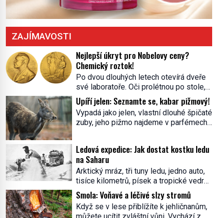
ZAJÍMAVOSTI
Nejlepší úkryt pro Nobelovy ceny?
Chemický roztok!
Po dvou dlouhých letech otevírá dveře
své laboratoře. Oči prolétnou po stole,
aby pak ulpěly na regálu, kde se nachází
Upíří jelen: Seznamte se, kabar pižmový!
všemožné látky. Hledá žluto-oranžovou
Vypadá jako jelen, vlastní dlouhé špičaté
tekutinu, jakmile ji zahlédne, nesmírně
zuby, jeho pižmo najdeme v parfémech
se mu uleví. Teď může svůj plán
celého světa a narazit na něj je velice
dokončit. Pod termínem aqua regia se
těžké. Tato charakteristika sedí na
skrývá směs s názvem lučavka
Ledová expedice: Jak dostat kostku ledu
jediného zástupce zvířecí říše – kabara
královská. Svůj přídomek nemá pro nic
na Saharu
pižmového. V Evropě ho jako první
za nic, […]
Arktický mráz, tři tuny ledu, jedno auto,
popíše švédský botanik Carl Linné
tisíce kilometrů, písek a tropické vedro.
(1707–1778), jenže v Asii o něm ví už
To je ve zkratce zdánlivě nesplnitelná
celá staletí. Zvíře připomíná jelena,
Smola: Voňavé a léčivé slzy stromů
výzva, která se promění v úžasné
v kohoutku dosahuje […]
Když se v lese přiblížíte k jehličnanům,
dobrodružství a důkaz, že nic není
můžete ucítit zvláštní vůni. Vychází z