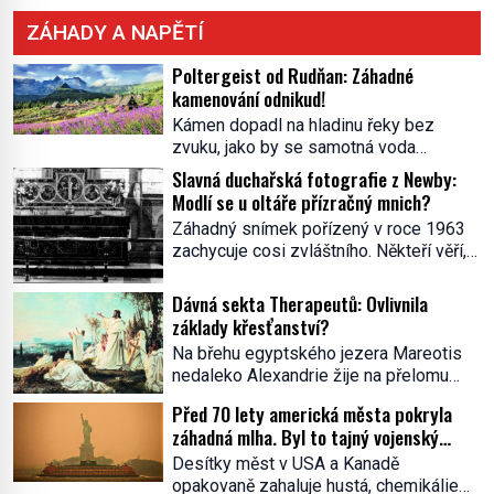
ZÁHADY A NAPĚTÍ
Poltergeist od Rudňan: Záhadné
kamenování odnikud!
Kámen dopadl na hladinu řeky bez
zvuku, jako by se samotná voda
rozhodla mlčet. Mladší z chlapců
Slavná duchařská fotografie z Newby:
bolestně strhl ruku, ale další úder ho
Modlí se u oltáře přízračný mnich?
zasáhl dříve, než si vůbec uvědomil
Záhadný snímek pořízený v roce 1963
pohyb: tiše, nelidsky přesně. „Odkud…?“
zachycuje cosi zvláštního. Někteří věří,
zachrčel starší student, ale v houštině
že poloprůhledná postava stojící u
na břehu nebyl nikdo, kdo by po nich
oltáře je duch mnicha ze 16. století s
Dávná sekta Therapeutů: Ovlivnila
mohl cokoliv házet. A když se […]
bílým závojem přes obličej, který
základy křesťanství?
pravděpodobně zakrývá lepru nebo jiné
Na břehu egyptského jezera Mareotis
znetvoření. Jiní jsou skeptičtí a považují
nedaleko Alexandrie žije na přelomu
vše za podvod. Jak vlastně vznikla
letopočtu uzavřená komunita mužů a
jedna z nejslavnějších duchařských
Před 70 lety americká města pokryla
žen. Každý obývá vlastní celu, kde se
fotek? Moderní vyšetřovatelé
záhadná mlha. Byl to tajný vojenský
věnuje modlitbě, meditaci a studiu textů,
paranormálních […]
experiment!
a někdy dlouhé dny nic nepozře. Pro
Desítky měst v USA a Kanadě
skupinu se ujme název Therapeuté, a
opakovaně zahaluje hustá, chemikáliemi