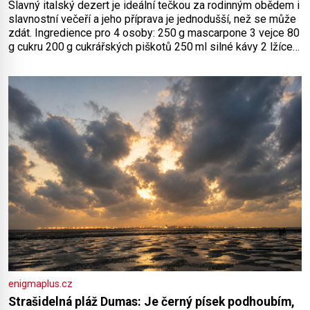
Slavný italský dezert je ideální tečkou za rodinným obědem i
slavnostní večeří a jeho příprava je jednodušší, než se může
zdát. Ingredience pro 4 osoby: 250 g mascarpone 3 vejce 80
g cukru 200 g cukrářských piškotů 250 ml silné kávy 2 lžíce
amaretta kakao na posypání Postup: Oddělte žloutky od
bílků. Žloutky vyšlehejte s cukrem do světlé pěny a postupně
do nich vmíchejte mascarpone, aby vznikl hladký
enigmaplus.cz
Strašidelná pláž Dumas: Je černý písek podhoubím,