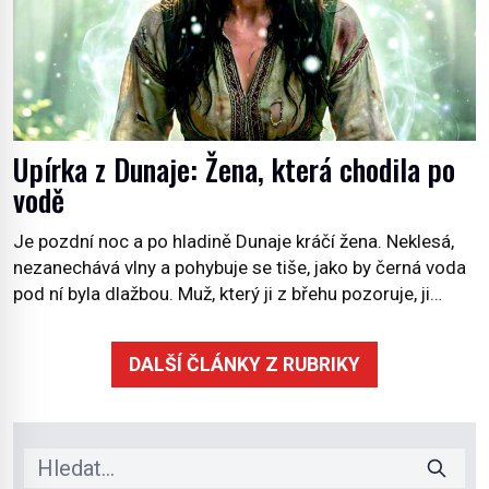
Upírka z Dunaje: Žena, která chodila po
vodě
Je pozdní noc a po hladině Dunaje kráčí žena. Neklesá,
nezanechává vlny a pohybuje se tiše, jako by černá voda
pod ní byla dlažbou. Muž, který ji z břehu pozoruje, ji
údajně poznává, jenže Ruža Vlajna má být v tu chvíli
mrtvá celé století. Vesnice Kisiljevo v severovýchodním
DALŠÍ ČLÁNKY Z RUBRIKY
Srbsku má s upíry nevyřízené účty. […]