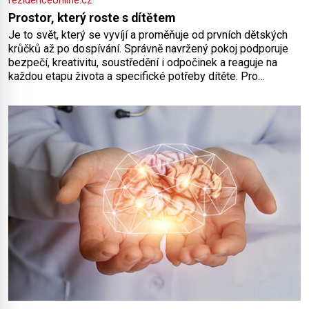
rezidenceonline.cz
Prostor, který roste s dítětem
Je to svět, který se vyvíjí a proměňuje od prvních dětských
krůčků až po dospívání. Správně navržený pokoj podporuje
bezpečí, kreativitu, soustředění i odpočinek a reaguje na
každou etapu života a specifické potřeby dítěte. Pro
nejmenší je klíčová jednoduchost, měkkost a bezpečí, proto
by pokoj miminka měl působit především klidně a útulně.
Předškolní věk je