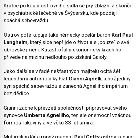
Krátce po koupi ostrovního sídla se prý zblázní a skončí
v psychiatrické léčebně ve Švýcarsku, kde později
spáchá sebevraždu.
Ostrov poté kupuje také německý ocelář baron
Karl Paul
Langheim,
který sice nepřijde o život ale „pouze“ o své
obrovské jmění. Katastrofální ekonomický krach ho
přivede na mizinu nedlouho po získání Gaioly.
Jako další se v řadě nešťastných majitelů ocitá šéf
legendární automobilky Fiat
Gianni Agnelli
, jehož jediný
syn spáchá sebevraždu a zanechá Agnelliho impérium
bez dědice.
Gianni začne k převzetí společnosti připravovat svého
synovce
Umberta Agnelliho
, ten ale onemocní vzácnou
formou rakoviny a ve věku 33 let umírá.
Multimiliardář a ropný magnát
Paul Getty
ostrov kupuje