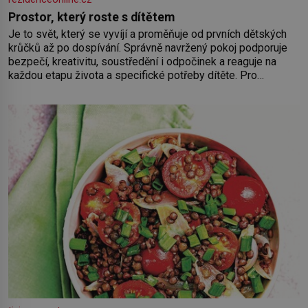
Prostor, který roste s dítětem
Je to svět, který se vyvíjí a proměňuje od prvních dětských
krůčků až po dospívání. Správně navržený pokoj podporuje
bezpečí, kreativitu, soustředění i odpočinek a reaguje na
každou etapu života a specifické potřeby dítěte. Pro
nejmenší je klíčová jednoduchost, měkkost a bezpečí, proto
by pokoj miminka měl působit především klidně a útulně.
Předškolní věk je