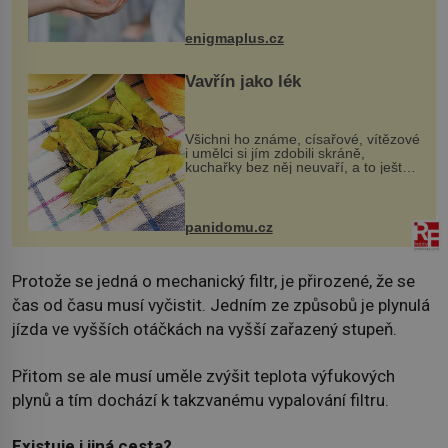
darovaný orgán za své a pacient
může vést plnohodnotný život. Ale co
když při transplantaci nepřijímám...
enigmaplus.cz
Vavřín jako lék
Všichni ho známe, císařové, vítězové
i umělci si jím zdobili skráně,
kuchařky bez něj neuvaří, a to ještě
nevíte, že bobkový list může výrazně
zmírnit některé naše neduhy.
Obsahuje v malém množství ně...
panidomu.cz
Protože se jedná o mechanický filtr, je přirozené, že se
čas od času musí vyčistit. Jedním ze způsobů je plynulá
jízda ve vyšších otáčkách na vyšší zařazený stupeň.
Přitom se ale musí uměle zvýšit teplota výfukových
plynů a tím dochází k takzvanému vypalování filtru.
Existuje i jiná cesta?