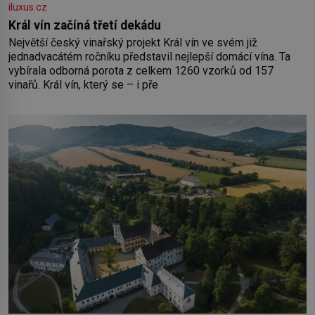
iluxus.cz
Král vín začíná třetí dekádu
Největší český vinařský projekt Král vín ve svém již
jednadvacátém ročníku představil nejlepší domácí vína. Ta
vybírala odborná porota z celkem 1260 vzorků od 157
vinařů. Král vín, který se – i pře