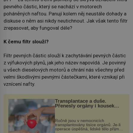
pevného částic, který se nachází v motorech
poháněných naftou. Panují kolem něj neustále dohady a
diskuse o něm asi nikdy neutichnout. Jak však tento filtr
zrepasovat, aby fungoval déle?
K čemu filtr slouží?
Filtr pevných částic slouží k zachytávání pevných částic
z výfukových plynů, jak jeho název napovídá. Je povinný
u všech dieselových motorů a chrání nás všechny před
velmi škodlivými pevnými částečkami, které vznikají při
vznícení nafty.
Transplantace a duše.
Přenesly orgány i kousek
osobnosti dárce?
Ročně jsou v nemocnicích
transplantovány tisíce orgánů. Je-li
operace úspěšná, lidské tělo přijme