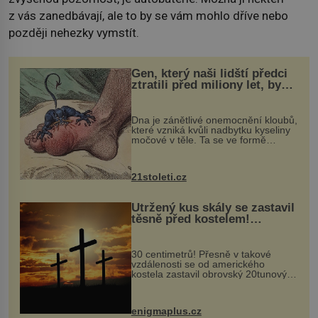
z vás zanedbávají, ale to by se vám mohlo dříve nebo
později nehezky vymstít.
Gen, který naši lidští předci
ztratili před miliony let, by
mohl pomoci s léčbou
„nemoci králů“
Dna je zánětlivé onemocnění kloubů,
které vzniká kvůli nadbytku kyseliny
močové v těle. Ta se ve formě
krystalků ukládá v blízkosti kloubů,
nejčastěji přitom postihuje palce na
nohou, a způsobuje bole...
21stoleti.cz
Utržený kus skály se zastavil
těsně před kostelem!
Ochránila ho boží síla?
30 centimetrů! Přesně v takové
vzdálenosti se od amerického
kostela zastavil obrovský 20tunový
balvan, který se v květnu 2014
nečekaně odtrhl od nedaleké skály
při její demolici. Podle místních stojí
enigmaplus.cz
...