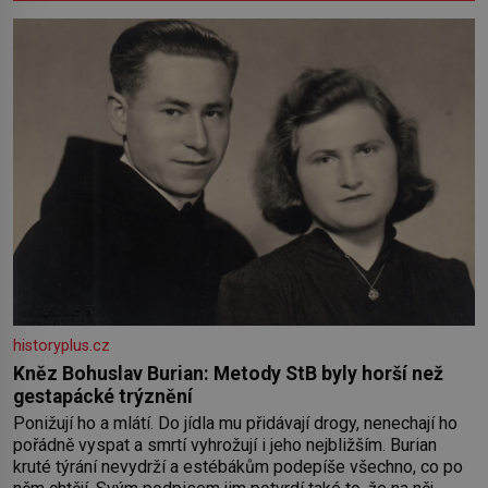
historyplus.cz
Kněz Bohuslav Burian: Metody StB byly horší než
gestapácké trýznění
Ponižují ho a mlátí. Do jídla mu přidávají drogy, nenechají ho
pořádně vyspat a smrtí vyhrožují i jeho nejbližším. Burian
kruté týrání nevydrží a estébákům podepíše všechno, co po