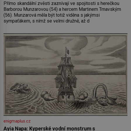
Přímo skandální zvěsti zaznívají ve spojitosti s herečkou
Barborou Munzarovou (54) a hercem Martinem Trnavským
(56). Munzarová měla být totiž viděna s jakýmsi
sympaťákem, s nímž se velmi družně, až d
enigmaplus.cz
Ayia Napa: Kyperské vodní monstrum s