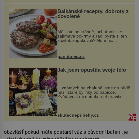
Balkánské recepty, dobroty z
dovolené
Měli jste se krásně, ochutnali jste
zajímavé pokrmy a rádi byste si ten
zážitek zopakovali? Není nic
snazšího. Pljeskavica (10 porcí)
Možná jste ji ochutnali na dovolené v
bývalé Jugoslávii, lze ji vi...
panidomu.cz
Jak jsem opustila svoje tělo
U známých na chalupě jsme na půdě
našli staré bylinky po babičce.
Zvědavost mi nedala a připravila
jsem si z nich lektvar… Zimní pobyt
na chalupě se pro mě vlastní vinou
změnil v děsivý zážitek, na kt...
skutecnepribehy.cz
obzvlášť pokud máte postarší vůz s původní baterií, je