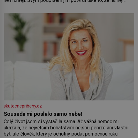
něm chtějí. Svým podpisem jim potvrdí také to, že na něj
během výslechů nikdo nevyvíjel fyzický ani psychický nátlak.
Syn brněnského řezníka chce být knězem a
skutecnepribehy.cz
Souseda mi poslalo samo nebe!
Celý život jsem si vystačila sama. Až vážná nemoc mi
ukázala, že největším bohatstvím nejsou peníze ani vlastní
byt, ale člověk, který je ochotný podat pomocnou ruku.