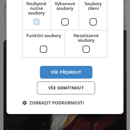
Nezbytně
Výkonové
Soubory
génius obětuje vše – čas, rodinu i sám
nutné
soubory
cílení
sebe. Američan Robert William Kearns
soubory
(1927–2005), který během vlastní
svatby přijde […]
Funkční soubory
Nezařazené
soubory
VŠE PŘIJMOUT
VŠE ODMÍTNOUT
ZOBRAZIT PODROBNOSTI