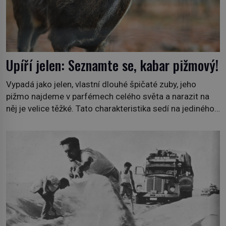
Upíří jelen: Seznamte se, kabar pižmový!
Vypadá jako jelen, vlastní dlouhé špičaté zuby, jeho
pižmo najdeme v parfémech celého světa a narazit na
něj je velice těžké. Tato charakteristika sedí na jediného
zástupce zvířecí říše – kabara pižmového. V Evropě ho
jako první popíše švédský botanik Carl Linné (1707–
1778), jenže v Asii o něm ví už celá staletí. Zvíře
připomíná jelena, v kohoutku dosahuje […]