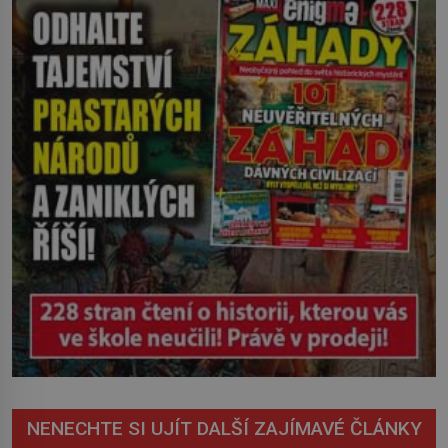
severovýchodním Srbsku má s upíry
nevyřízené účty. […]
NENECHTE SI UJÍT DALŠÍ ZAJÍMAVÉ ČLÁNKY