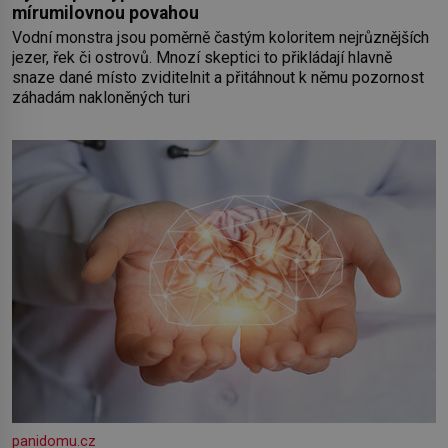
mírumilovnou povahou
Vodní monstra jsou poměrně častým koloritem nejrůznějších
jezer, řek či ostrovů. Mnozí skeptici to přikládají hlavně
snaze dané místo zviditelnit a přitáhnout k němu pozornost
záhadám nakloněných turi
panidomu.cz