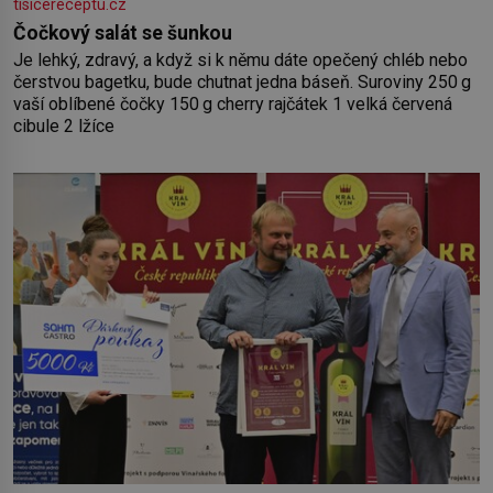
tisicereceptu.cz
Čočkový salát se šunkou
Je lehký, zdravý, a když si k němu dáte opečený chléb nebo
čerstvou bagetku, bude chutnat jedna báseň. Suroviny 250 g
vaší oblíbené čočky 150 g cherry rajčátek 1 velká červená
cibule 2 lžíce