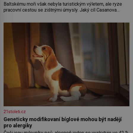
Baltskému moři však nebyla turistickým výletem, ale ryze
pracovní cestou se zištnými úmysly. Jaký cíl Casanova
sledoval, když se například procházel uličkami lotyšské
Rigy? Casanova v Pobaltí kontaktoval tamní zednářské lóže.
Nebyl v této oblasti žádným nováčkem, protože do
zednářské
21stoleti.cz
Geneticky modifikovaní bíglové mohou být nadějí
pro alergiky
Češi jsou milovníky psů, alespoň jeden se vyskytuje ve 42 %