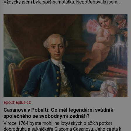
Vždycky jsem byla spíš samotářka. Nepotřebovala jsem
kolem sebe partu kamarádek ani partnera. Stačily mi knihy,
práce a hlavně klid. Hned po studiích jsem odešla z rodného
města,
epochaplus.cz
Casanova v Pobaltí: Co měl legendární svůdník
společného se svobodnými zednáři?
V roce 1764 byste mohli na lotyšských plážích potkat
dobrodruha a sukničkáře Giacoma Casanovu. Jeho cesta k