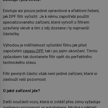
Existuje asi pouze jediné opravdové a efektivní řešení,
jak DPF filtr vyčistit. Je k němu zapotřebí použití
specializovaného zařízení, které vytvoří s filtrem
uzavřený okruh a tím z něj dostane i ty nejmenší
částečky.
Výhodou je měřitelnost vyčistění filtru jak před
započetím
repasu DPF
, tak i po jejím skončení. Tímto
způsobem tak dostanete filtr opět do perfektního
technického stavu.
Filtr pevných částic však není jediné zařízení, které si
zaslouží vaši pozornost.
O jaké zařízení jde?
Další součástí vozu, která si zvlášť přes zimu vyžaduje
zvýšenou pozornost, je autobaterie. Možná ji někteří