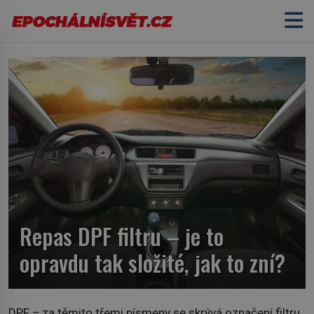
Repas DPF filtru – je to
opravdu tak složité, jak to zní?
DPF – za těmito třemi písmeny se skrývá označení filtru