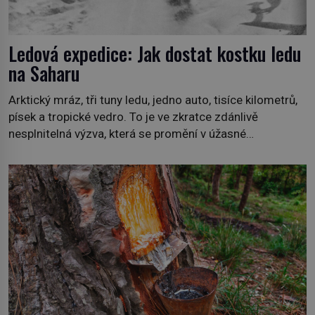
Ledová expedice: Jak dostat kostku ledu
na Saharu
Arktický mráz, tři tuny ledu, jedno auto, tisíce kilometrů,
písek a tropické vedro. To je ve zkratce zdánlivě
nesplnitelná výzva, která se promění v úžasné
dobrodružství a důkaz, že nic není nemožné. Vše začíná
na podzim 1958 jako hec. Rádio Luxembourg přichází s
neobvyklou výzvou. Tomu, kdo dokáže dopravit ze
severního polárního kruhu na […]