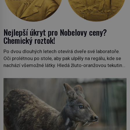
Nejlepší úkryt pro Nobelovy ceny?
Chemický roztok!
Po dvou dlouhých letech otevírá dveře své laboratoře.
Oči prolétnou po stole, aby pak ulpěly na regálu, kde se
nachází všemožné látky. Hledá žluto-oranžovou tekutinu,
jakmile ji zahlédne, nesmírně se mu uleví. Teď může svůj
plán dokončit. Pod termínem aqua regia se skrývá
směs s názvem lučavka královská. Svůj přídomek nemá
pro nic za nic, […]