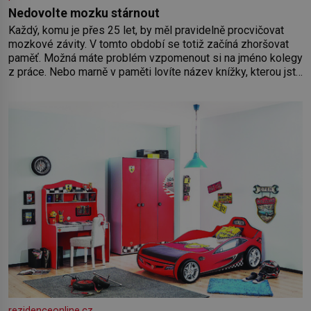
Nedovolte mozku stárnout
Každý, komu je přes 25 let, by měl pravidelně procvičovat
mozkové závity. V tomto období se totiž začíná zhoršovat
paměť. Možná máte problém vzpomenout si na jméno kolegy
z práce. Nebo marně v paměti lovíte název knížky, kterou jste
nedávno přečetli. Je to opravdu tak, s věkem jako kdyby se
paměť rozhodla stávkovat. Cvičte
rezidenceonline.cz