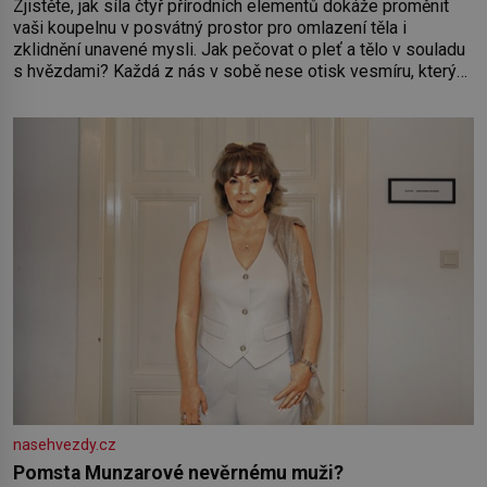
Zjistěte, jak síla čtyř přírodních elementů dokáže proměnit
vaši koupelnu v posvátný prostor pro omlazení těla i
zklidnění unavené mysli. Jak pečovat o pleť a tělo v souladu
s hvězdami? Každá z nás v sobě nese otisk vesmíru, který
se projevuje nejen v naší povaze, ale i v potřebách naší
pokožky. Ohnivá znamení Ženy narozené ve znamení Berana,
Lva a Střelce v sobě nesou žár, odvahu a neutuchající elán.
Vaše
nasehvezdy.cz
Pomsta Munzarové nevěrnému muži?