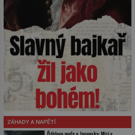
ZÁHADY A NAPĚTÍ
Ďáblovo moře u Japonska: Mizí v