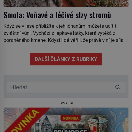
Smola: Voňavé a léčivé slzy stromů
Když se v lese přiblížíte k jehličnanům, můžete ucítit
zvláštní vůni. Vychází z lepkavé látky, která vytéká z
poraněného kmene. Kdysi lidé věřili, že právě v ní je síla
stromu. Smola také patří k nejstarším surovinám, s nimiž
lidstvo pracovalo. Chrání strom před infekcí, hmyzem a
DALŠÍ ČLÁNKY Z RUBRIKY
vysycháním. Dá se říct, že je to přírodní […]
reklama