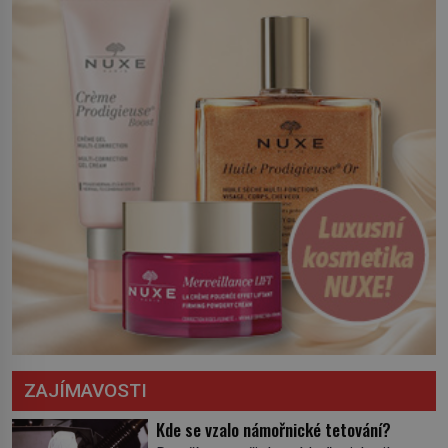
opatření, která mají posílit obranu jeho
království. Zajistit hodlá především
severní hranici. Na […]
ZAJÍMAVOSTI
Kde se vzalo námořnické tetování?