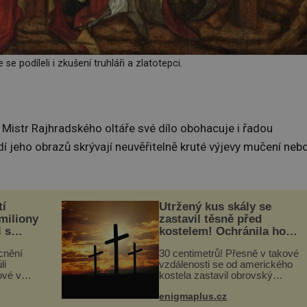
se podíleli i zkušení truhláři a zlatotepci.
Mistr Rajhradského oltáře své dílo obohacuje i řadou
í jeho obrazů skrývají neuvěřitelně kruté výjevy mučení neb
tí
Utržený kus skály se
 miliony
zastavil těsně před
i s
kostelem! Ochránila ho
lů“
boží síla?
cnění
30 centimetrů! Přesně v takové
li
vzdálenosti se od amerického
ové v
kostela zastavil obrovský
stalků
20tunový balvan, který se v
enigmaplus.cz
ů,
květnu 2014 nečekaně odtrhl od