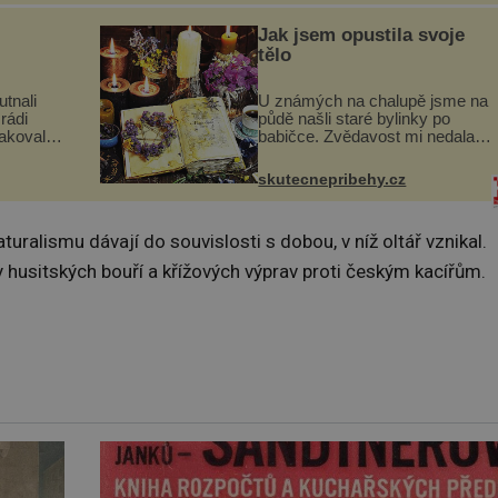
uje palce
nedaleké skály při její demolici.
ole...
Podle místních stojí ...
Jak jsem opustila svoje
tělo
utnali
U známých na chalupě jsme na
rádi
půdě našli staré bylinky po
pakovali?
babičce. Zvědavost mi nedala a
skavica
připravila jsem si z nich
ochutnali
lektvar… Zimní pobyt na
skutecnepribehy.cz
goslávii,
chalupě se pro mě vlastní vinou
změnil v děsivý zážitek, na kt...
aturalismu dávají do souvislosti s dobou, v níž oltář vznikal.
y husitských bouří a křížových výprav proti českým kacířům.