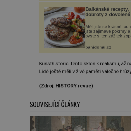
nejčastěji přitom postih
na nohou, a způsobuje b
Balkánské recepty,
dobroty z dovolené
Měli jste se krásně, och
jste zajímavé pokrmy a 
byste si ten zážitek zo
Není nic snazšího. Plje
(10 porcí) Možná jste ji 
panidomu.cz
na dovolené v bývalé Ju
lze ji vi...
Kunsthistorici tento sklon k realismu, až n
Lidé ještě měli v živé paměti válečné hrůz
(Zdroj: HISTORY revue)
SOUVISEJÍCÍ ČLÁNKY