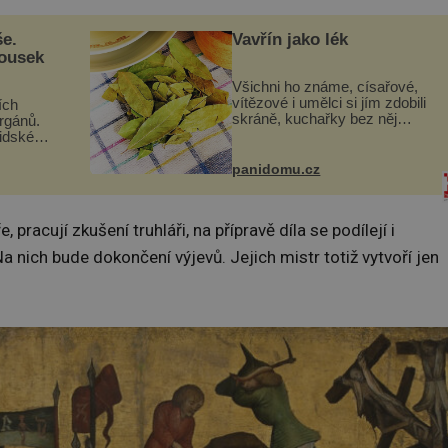
še.
Vavřín jako lék
kousek
Všichni ho známe, císařové,
vítězové i umělci si jím zdobili
ích
skráně, kuchařky bez něj
orgánů.
neuvaří, a to ještě nevíte, že
lidské
bobkový list může výrazně
gán za
zmírnit některé naše neduhy.
t
panidomu.cz
Obsahuje v malém množství
 co když
ně...
mám...
 pracují zkušení truhláři, na přípravě díla se podílejí i
Na nich bude dokončení výjevů. Jejich mistr totiž vytvoří jen