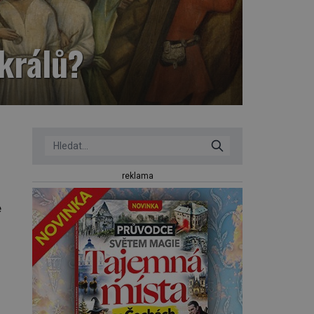
králů?
reklama
e