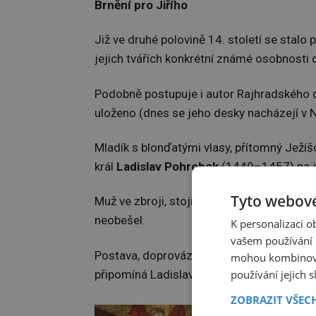
Brnění pro Jiřího
Již ve druhé polovině 14. století se stal
jejich tvářích konkrétní známé osobnosti 
Podobně postupuje i autor Rajhradského olt
uloženo (dnes se jeho desky nacházejí v Ná
Mladík s blonďatými vlasy, přítomný Ježí
král
Ladislav Pohrobek
(1440–1457) na j
Tyto webové
Muž ve zbroji, stojící za ním, je pravděp
neobešel.
K personalizaci 
vašem používání n
Postava, doprovázející sv. Helenu při hle
mohou kombinovat
používání jejich 
připomíná Ladislavova otce a dalšího čes
ZOBRAZIT VŠEC