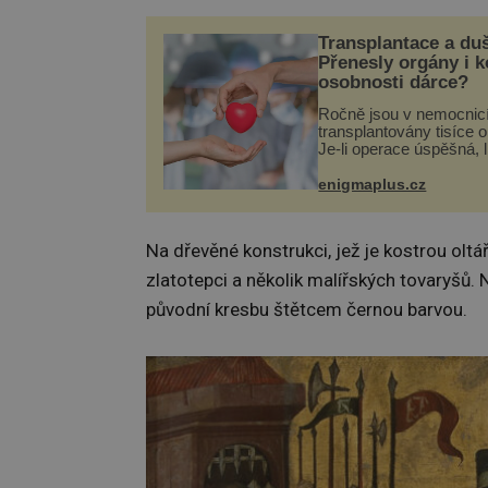
Transplantace a du
Přenesly orgány i 
osobnosti dárce?
Ročně jsou v nemocnic
transplantovány tisíce 
Je-li operace úspěšná, 
tělo přijme darovaný or
své a pacient může vés
enigmaplus.cz
plnohodnotný život. Ale
při transplantaci nepřijí
Na dřevěné konstrukci, jež je kostrou oltáře,
zlatotepci a několik malířských tovaryšů. 
původní kresbu štětcem černou barvou.