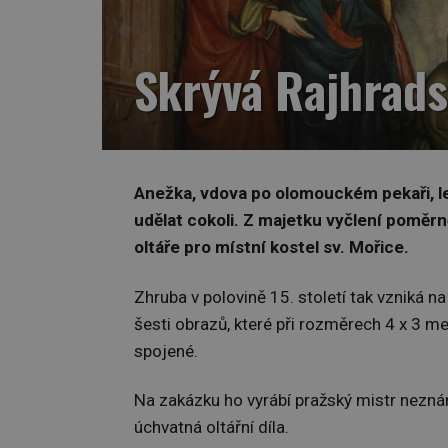
Skrývá Rajhrads
Anežka, vdova po olomouckém pekaři, le
udělat cokoli. Z majetku vyčlení poměr
oltáře pro místní kostel sv. Mořice.
Zhruba v polovině 15. století tak vzniká na
šesti obrazů, které při rozměrech 4 x 3 me
spojené.
Na zakázku ho vyrábí pražský mistr neznám
úchvatná oltářní díla.