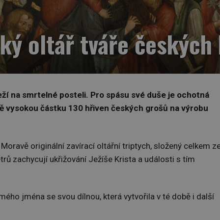
ký oltář tváře českých 
ží na smrtelné posteli. Pro spásu své duše je ochotná
ně vysokou částku 130 hřiven českých grošů na výrobu
 Moravě originální zavírací oltářní triptych, složený celkem z
trů zachycují ukřižování Ježíše Krista a události s tím
ého jména se svou dílnou, která vytvořila v té době i další