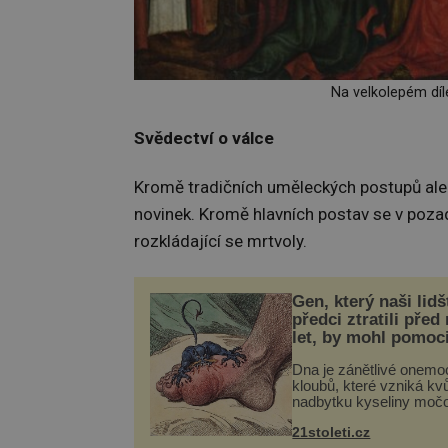
Na velkolepém díle 
Svědectví o válce
Kromě tradičních uměleckých postupů ale 
novinek. Kromě hlavních postav se v pozad
rozkládající se mrtvoly.
Gen, který naši lidš
předci ztratili před
let, by mohl pomoc
léčbou „nemoci krá
Dna je zánětlivé onemo
kloubů, které vzniká kvů
nadbytku kyseliny moč
těle. Ta se ve formě kry
21stoleti.cz
ukládá v blízkosti kloub