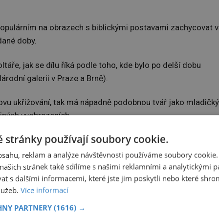
o populárním na obrazech s biblickými postavami zachycovat v
dané doby.
áře, jak se dílu říká podle toho, kde bylo po delší dobu
rodní galerii v Praze a Brně).
šovu ukřižování, tak má nápadně podobnou tvář jako mladičký
iných vyobrazeních.
 stránky používají soubory cookie.
odobně
Jiří z Poděbrad
(1420–1471), bez něhož se panovník
obsahu, reklam a analýze návštěvnosti používáme soubory cookie.
ašich stránek také sdílíme s našimi reklamními a analytickými par
dání Svatého kříže na jednom z bočních obrazů, zase nápadn
 s dalšími informacemi, které jste jim poskytli nebo které shro
služeb.
Více informací
kého krále
Albrechta Habsburského
(1397–1439).
HNY PARTNERY
(1616) →