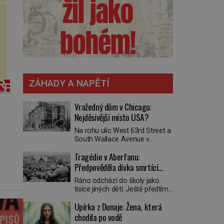
ZÁHADY A NAPĚTÍ
Vražedný dům v Chicagu:
Nejděsivější místo USA?
Na rohu ulic West 63rd Street a
South Wallace Avenue v
Chicagu stojí nenápadná pošta.
Tragédie v Aberfanu:
Nemá žádný speciální nápis ani
pamětní desku. A přesto prý
Předpověděla dívka smrtící
místní zaměstnanci neradi
sesuv půdy?
Ráno odchází do školy jako
chodí do sklepa. Právě tady
tisíce jiných dětí. Ještě předtím
totiž sídlil sériový vrah H. H.
se ale svěří matce s podivným
Holmes a také
Upírka z Dunaje: Žena, která
snem. Ve škole, kterou dobře
nejpropracovanější past na lidi
zná, tentokrát nevidí budovu ani
chodila po vodě
v dějinách americké
spolužáky. Místo nich se před ní