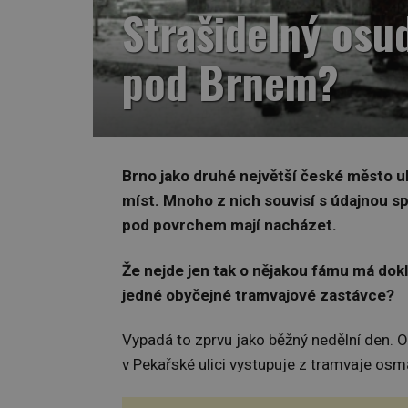
Strašidelný osud
pod Brnem?
Brno jako druhé největší české město
míst. Mnoho z nich souvisí s údajnou s
pod povrchem mají nacházet.
Že nejde jen tak o nějakou fámu má dokl
jedné obyčejné tramvajové zastávce?
Vypadá to zprvu jako běžný nedělní den. 
v Pekařské ulici vystupuje z tramvaje os