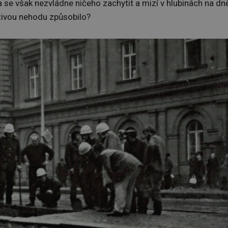
 se však nezvládne ničeho zachytit a mizí v hlubinách na dn
ozivou nehodu způsobilo?