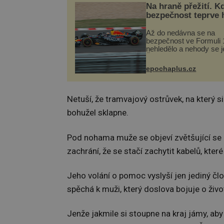
Na hraně přežití. K
bezpečnost teprve 
Až do nedávna se na
bezpečnost ve Formuli 1
nehledělo a nehody se je
Řada pilotů to poznala n
kůži, často s trvalými 
epochaplus.cz
nebo bohužel i ztrátou ž
Dnes nepochopiteln...
Netuší, že tramvajový ostrůvek, na který si
bohužel sklapne.
Pod nohama muže se objeví zvětšující se 
zachrání, že se stačí zachytit kabelů, které
Jeho volání o pomoc vyslyší jen jediný člo
spěchá k muži, který doslova bojuje o živo
Jenže jakmile si stoupne na kraj jámy, ab