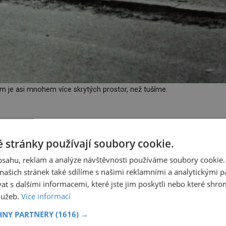
em je asi mnohem více skrytých prostor, než tušíme.
asiči, kterým se daří zachránit vyděšeného muže zoufale se
 stránky používají soubory cookie.
obsahu, reklam a analýze návštěvnosti používáme soubory cookie.
ašich stránek také sdílíme s našimi reklamními a analytickými par
 voda, elektřina i plyn a všichni se snaží přijít na to, zda j
 s dalšími informacemi, které jste jim poskytli nebo které shro
 pod Brnem přežila.
služeb.
Více informací
HNY PARTNERY
(1616) →
025
Gruzínské masové