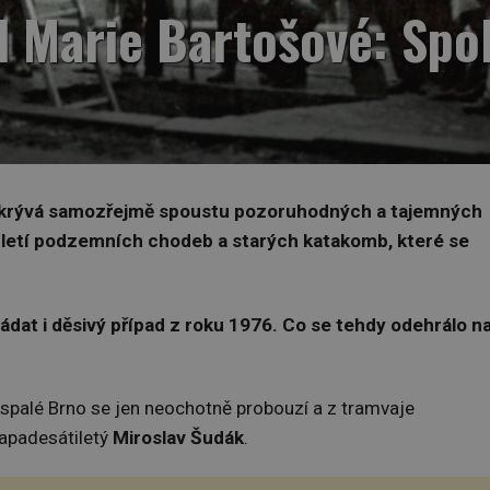
 Marie Bartošové: Spolk
 ukrývá samozřejmě spoustu pozoruhodných a tajemných
pletí podzemních chodeb a starých katakomb, které se
ádat i děsivý případ z roku 1976. Co se tehdy odehrálo n
Ospalé Brno se jen neochotně probouzí a z tramvaje
mapadesátiletý
Miroslav Šudák
.