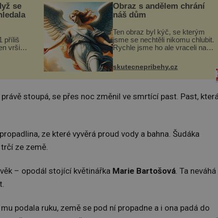
dyž se
Obraz s andělem chrání
hledala
náš dům
Ten obraz byl kýč, se kterým
 příliš
jsme se nechtěli nikomu chlubit.
n vršily.
Rychle jsme ho ale vraceli na
a vlastní
jeho místo. S manželem
následky
Vaškem jsme si pořídili
skutecnepribehy.cz
ivota.
chaloupku, takový domek na
severu Čech, kde jsme si
naplánova...
 právě stoupá, se přes noc změnil ve smrtící past. Past, kter
propadlina, ze které vyvěrá proud vody a bahna. Šudáka
 trčí ze země.
věk – opodál stojící květinářka
Marie Bartošová
. Ta neváhá
t.
y mu podala ruku, země se pod ní propadne a i ona padá do