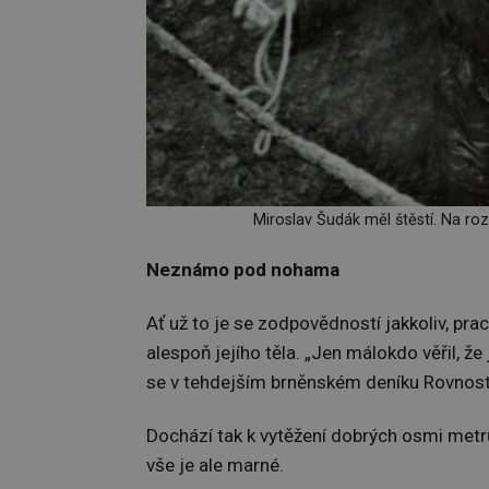
Miroslav Šudák měl štěstí. Na roz
Neznámo pod nohama
Ať už to je se zodpovědností jakkoliv, pra
alespoň jejího těla. „Jen málokdo věřil, že 
se v tehdejším brněnském deníku Rovnost
Dochází tak k vytěžení dobrých osmi metr
vše je ale marné.