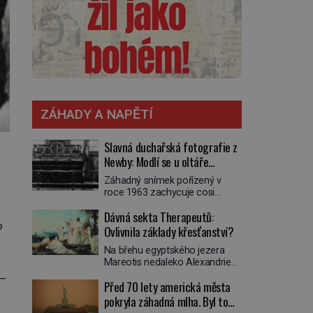
ZÁHADY A NAPĚTÍ
Slavná duchařská fotografie z
Newby: Modlí se u oltáře
přízračný mnich?
Záhadný snímek pořízený v
roce 1963 zachycuje cosi
zvláštního. Někteří věří, že
Dávná sekta Therapeutů:
poloprůhledná postava stojící u
o
oltáře je duch mnicha ze 16.
Ovlivnila základy křesťanství?
století s bílým závojem přes
Na břehu egyptského jezera
obličej, který pravděpodobně
Mareotis nedaleko Alexandrie
zakrývá lepru nebo jiné
žije na přelomu letopočtu
znetvoření. Jiní jsou skeptičtí a
 –
Před 70 lety americká města
uzavřená komunita mužů a žen.
považují vše za podvod. Jak
Každý obývá vlastní celu, kde se
pokryla záhadná mlha. Byl to
vlastně vznikla jedna z
věnuje modlitbě, meditaci a
nejslavnějších duchařských