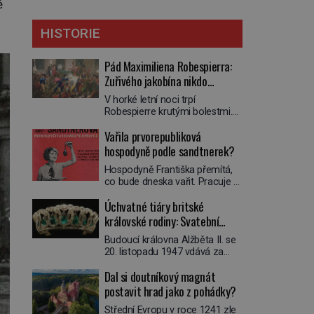
ě
HISTORIE
Pád Maximiliena Robespierra:
Zuřivého jakobína nikdo
nelitoval?
V horké letní noci trpí
Robespierre krutými bolestmi.
Zmítá se na lůžku a hlavou mu
Vařila prvorepubliková
víří kolotoč myšlenek. Když se
probere z mdlob, vzpomene si
hospodyně podle sandtnerek?
na jednu z pařížských
Hospodyně Františka přemítá,
jasnovidek, kterou před lety
co bude dneska vařit. Pracuje v
navštívil. Prorokovala mu
rodině pana rady a ten má
tragický osud. Tehdy se jí
Úchvatné tiáry britské
mlsný jazýček. Zalistuje proto
vysmál. „Robespierre to
rychle v jedné ze „sandtnerek“.
královské rodiny: Svatební
dotáhne hodně daleko,“
„Zaplaťpánbůh, že už
prohlásil o něm jiný významný
klenot Alžbětě II. praskl
Budoucí královna Alžběta II. se
nemusíme chodit s lístky,“
francouzský revolucionář,
20. listopadu 1947 vdává za
povzdechne si směrem ke
Honoré de Mirabeau […]
svého vyvoleného Filipa
služce, kterou má v kuchyni k
Dal si doutníkový magnát
Mountbattena. Aby měla na
ruce. Ještě v prvních letech
obřad ve Westminsteru podle
postavit hrad jako z pohádky?
nové republiky fungoval kvůli
tradice „něco vypůjčeného“, její
nedostatku zboží přídělový
Střední Evropu v roce 1241 zle
matka jí věnuje jedinečný šperk
systém. […]