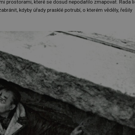
šími prostorami, které se dosud nepodařilo zmapovat. Řada li
abránit, kdyby úřady prasklé potrubí, o kterém věděly, řešily