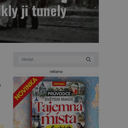
ly ji tunely
reklama
a