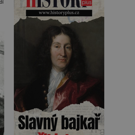
dí
toho, napoví mu potetované
paže. Námořnická kérka je totiž
něco jako uniforma. Tetování
jako takové má velmi hlubokou
minulost. Tetovaný je už
pračlověk Ötzi, který zemřel […]