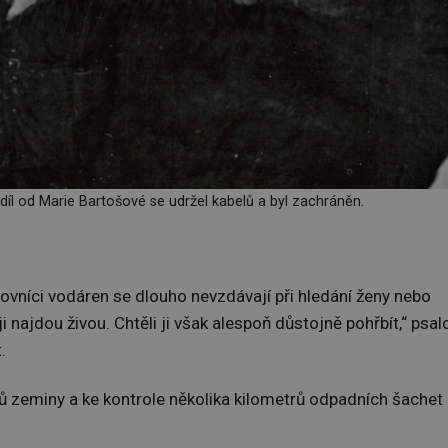
díl od Marie Bartošové se udržel kabelů a byl zachráněn.
covníci vodáren se dlouho nevzdávají při hledání ženy nebo
ji najdou živou. Chtěli ji však alespoň důstojně pohřbít,“ psal
.
ů zeminy a ke kontrole několika kilometrů odpadních šachet