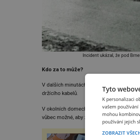
Incident ukázal, že pod Brn
Kdo za to může?
V dalších minutách už na místo přijíždí h
Tyto webové
držícího kabelů.
K personalizaci 
vašem používání n
V okolních domech je také okamžitě uzavřena
mohou kombinovat
vůbec možné, aby žena svůj pád do hlubin
používání jejich 
ZOBRAZIT VŠEC
ZÁBOŘSKÁ POUŤ 2