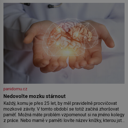
by pokoj miminka měl působit především klidně a útulně.
Předškolní věk je
panidomu.cz
Nedovolte mozku stárnout
Každý, komu je přes 25 let, by měl pravidelně procvičovat
mozkové závity. V tomto období se totiž začíná zhoršovat
paměť. Možná máte problém vzpomenout si na jméno kolegy
z práce. Nebo marně v paměti lovíte název knížky, kterou jste
nedávno přečetli. Je to opravdu tak, s věkem jako kdyby se