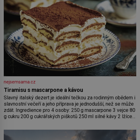
nejsemsama.cz
Tiramisu s mascarpone a kávou
Slavný italský dezert je ideální tečkou za rodinným obědem i
slavnostní večeří a jeho příprava je jednodušší, než se může
zdát. Ingredience pro 4 osoby: 250 g mascarpone 3 vejce 80
g cukru 200 g cukrářských piškotů 250 ml silné kávy 2 lžíce
amaretta kakao na posypání Postup: Oddělte žloutky od
bílků. Žloutky vyšlehejte s cukrem do světlé pěny a postupně
do nich vmíchejte mascarpone, aby vznikl hladký