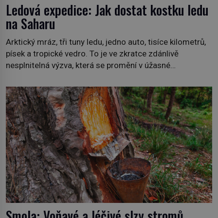
Ledová expedice: Jak dostat kostku ledu
na Saharu
Arktický mráz, tři tuny ledu, jedno auto, tisíce kilometrů,
písek a tropické vedro. To je ve zkratce zdánlivě
nesplnitelná výzva, která se promění v úžasné
dobrodružství a důkaz, že nic není nemožné. Vše začíná
na podzim 1958 jako hec. Rádio Luxembourg přichází s
neobvyklou výzvou. Tomu, kdo dokáže dopravit ze
severního polárního kruhu na […]
Smola: Voňavé a léčivé slzy stromů