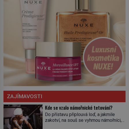
ZAJÍMAVOSTI
Kde se vzalo námořnické tetování?
Do přístavu připlouvá loď, a jakmile
zakotví, na souš se vyhrnou námořníci,
aby utišili žízeň i chtíč. Jdou oním