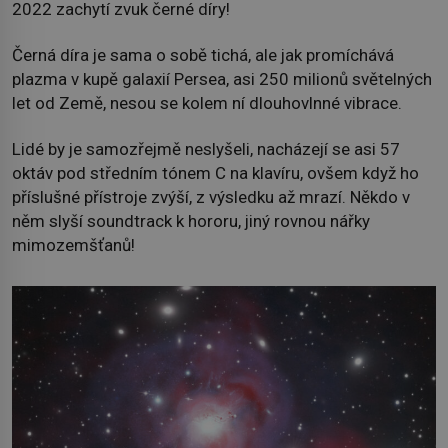
2022 zachytí zvuk černé díry!
Černá díra je sama o sobě tichá, ale jak promíchává
plazma v kupě galaxií Persea, asi 250 milionů světelných
let od Země, nesou se kolem ní dlouhovlnné vibrace.
Lidé by je samozřejmě neslyšeli, nacházejí se asi 57
oktáv pod středním tónem C na klavíru, ovšem když ho
příslušné přístroje zvýší, z výsledku až mrazí. Někdo v
něm slyší soundtrack k hororu, jiný rovnou nářky
mimozemšťanů!