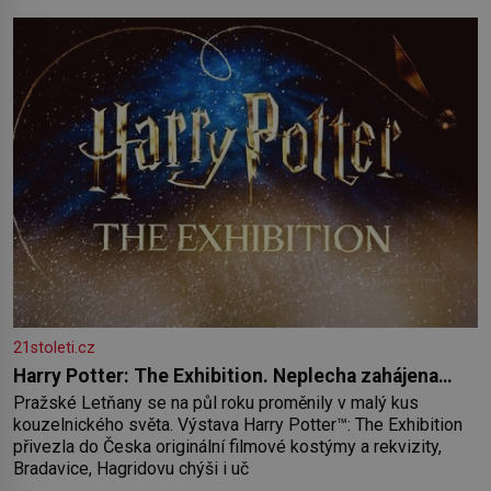
paměť rozhodla stávkovat. Cvičte
21stoleti.cz
Harry Potter: The Exhibition. Neplecha zahájena…
Pražské Letňany se na půl roku proměnily v malý kus
kouzelnického světa. Výstava Harry Potter™: The Exhibition
přivezla do Česka originální filmové kostýmy a rekvizity,
Bradavice, Hagridovu chýši i uč