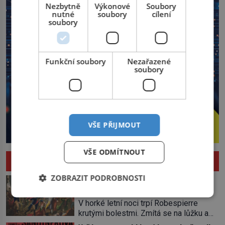
Nezbytně
Výkonové
Soubory
nutné
soubory
cílení
soubory
Funkční soubory
Nezařazené
soubory
VŠE PŘIJMOUT
VŠE ODMÍTNOUT
HISTORIE
ZOBRAZIT PODROBNOSTI
Pád Maximiliena Robespierra: Zuřivého
jakobína nikdo nelitoval?
V horké letní noci trpí Robespierre
krutými bolestmi. Zmítá se na lůžku a
hlavou mu víří kolotoč myšlenek. Když