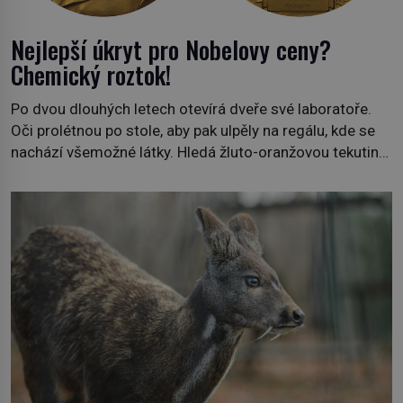
Nejlepší úkryt pro Nobelovy ceny?
Chemický roztok!
Po dvou dlouhých letech otevírá dveře své laboratoře.
Oči prolétnou po stole, aby pak ulpěly na regálu, kde se
nachází všemožné látky. Hledá žluto-oranžovou tekutinu,
jakmile ji zahlédne, nesmírně se mu uleví. Teď může svůj
plán dokončit. Pod termínem aqua regia se skrývá
směs s názvem lučavka královská. Svůj přídomek nemá
pro nic za nic, […]