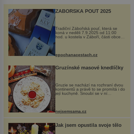
ZÁBOŘSKÁ POUŤ 2025
Tradiční Zábořská pouť, která se
koná v neděli 7.9.2025 od 11:00
hod. u kostela v Záboří, části obce
Kly u Mělníka. V programu naleznete
komentovanou prohlídku kostela,
dobovou hudbu, řemesla, atrakce...
epochanacestach.cz
Gruzínské masové knedlíčky
Gruzie se nachází na rozhraní dvou
kontinentů a právě to se promítá i do
její kuchyně. Snoubí se v ní
evropské a asijské chutě a díky tomu
vznikají rozmanité a chuťově bohaté
pokrmy, které rozhodně st...
nejsemsama.cz
Jak jsem opustila svoje tělo