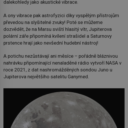
dalekohledy jako akustické vibrace.
A ony vibrace pak astrofyzici díky vyspělým přístrojům
převedou na slyšitelné zvuky! Poté se můžeme
dozvědět, že na Marsu sviští hlasitý vítr, Jupiterova
polární záře připomíná kvílení strašidel a Saturnovy
prstence hrají jako nevšední hudební nástroj!
A potichu nezůstávají ani měsíce – pořádně bláznivou
nahrávku připomínající nenaladěné rádio vytvoří NASA v
roce 2021, z dat nashromážděných sondou Juno u
Jupiterova největšího satelitu Ganymed.