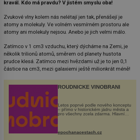
kravál. Kdo má pravdu? V jistém smyslu oba!
Zvukové vlny kolem nás nelétají jen tak, přenášejí je
atomy a molekuly. Ve volném vesmírném prostoru ale
atomy ani molekuly nejsou. Anebo je jich velmi málo.
Zatímco v 1 cm3 vzduchu, který dýcháme na Zemi, je
několik trilionů atomů, směrem od planety hustota
prudce klesá. Zatímco mezi hvězdami už je to jen 0,1
částice na cm3, mezi galaxiemi ještě milionkrát méně!
ROUDNICKÉ VINOBRANÍ
Letos poprvé podle nového konceptu
– přímo v historickém jádru města a
pro všechny zcela zdarma. Hlavní
program se odehraje na Karlově a
Husově náměstí. Návštěvníci se
mohou těšit na víno, burčák, pes...
epochanacestach.cz