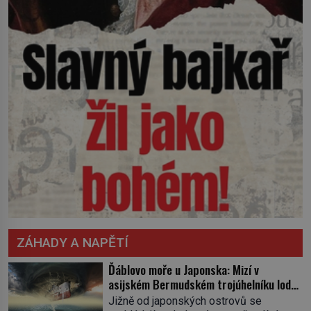
ZÁHADY A NAPĚTÍ
Ďáblovo moře u Japonska: Mizí v
asijském Bermudském trojúhelníku lodě
ve spárech neznámé síly?
Jižně od japonských ostrovů se