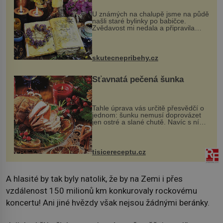
U známých na chalupě jsme na půdě
našli staré bylinky po babičce.
Zvědavost mi nedala a připravila
jsem si z nich lektvar… Zimní pobyt
na chalupě se pro mě vlastní vinou
změnil v děsivý zážitek, na kt...
skutecnepribehy.cz
Šťavnatá pečená šunka
Tahle úprava vás určitě přesvědčí o
jednom: šunku nemusí doprovázet
jen ostré a slané chutě. Navíc s ní
nakrmíte poměrně hodně hladových
krků. Ingredience sádlo 3 kg šunky
vcelku 3 stroužky česneku hl...
tisicereceptu.cz
A hlasité by tak byly natolik, že by na Zemi i přes
vzdálenost 150 milionů km konkurovaly rockovému
koncertu! Ani jiné hvězdy však nejsou žádnými beránky.