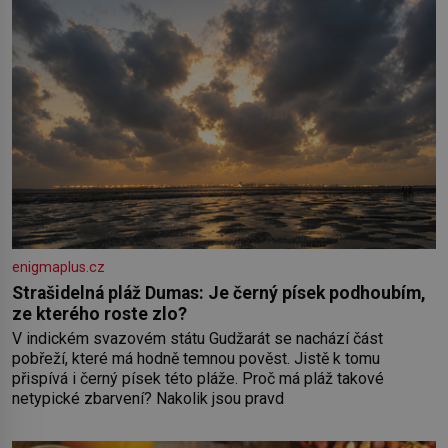
enigmaplus.cz
Strašidelná pláž Dumas: Je černý písek podhoubím,
ze kterého roste zlo?
V indickém svazovém státu Gudžarát se nachází část
pobřeží, které má hodně temnou pověst. Jistě k tomu
přispívá i černý písek této pláže. Proč má pláž takové
netypické zbarvení? Nakolik jsou pravd