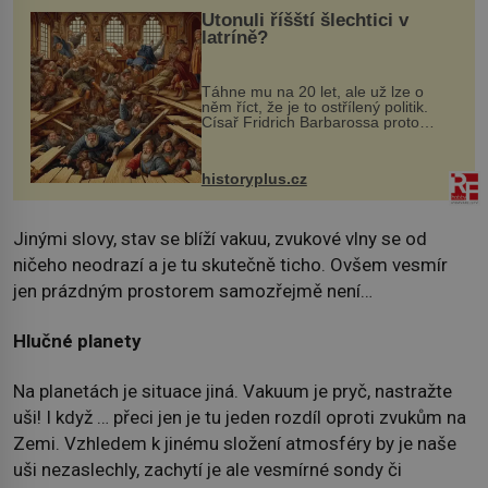
Utonuli říšští šlechtici v
latríně?
Táhne mu na 20 let, ale už lze o
něm říct, že je to ostřílený politik.
Císař Fridrich Barbarossa proto
posílá svého syna a dědice Jindřicha
VI. do Erfurtu, aby se stal
prostředníkem při řešení sporu m...
historyplus.cz
Jinými slovy, stav se blíží vakuu, zvukové vlny se od
ničeho neodrazí a je tu skutečně ticho. Ovšem vesmír
jen prázdným prostorem samozřejmě není…
Hlučné planety
Na planetách je situace jiná. Vakuum je pryč, nastražte
uši! I když … přeci jen je tu jeden rozdíl oproti zvukům na
Zemi. Vzhledem k jinému složení atmosféry by je naše
uši nezaslechly, zachytí je ale vesmírné sondy či