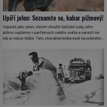
Upíří jelen: Seznamte se, kabar pižmový!
Vypadá jako jelen, vlastní dlouhé špičaté zuby, jeho
pižmo najdeme v parfémech celého světa a narazit na
něj je velice těžké. Tato charakteristika sedí na jediného
zástupce zvířecí říše – kabara pižmového. V Evropě ho
jako první popíše švédský botanik Carl Linné (1707–
1778), jenže v Asii o něm ví už celá staletí. Zvíře
připomíná jelena, v kohoutku dosahuje […]