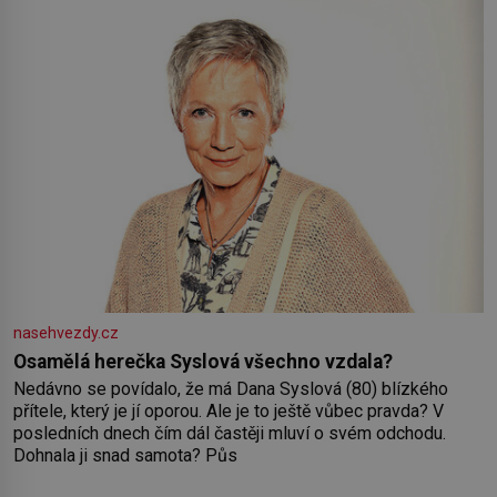
nasehvezdy.cz
Osamělá herečka Syslová všechno vzdala?
Nedávno se povídalo, že má Dana Syslová (80) blízkého
přítele, který je jí oporou. Ale je to ještě vůbec pravda? V
posledních dnech čím dál častěji mluví o svém odchodu.
Dohnala ji snad samota? Půs