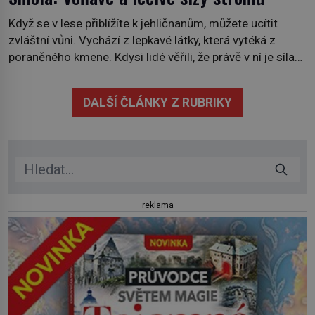
Když se v lese přiblížíte k jehličnanům, můžete ucítit
zvláštní vůni. Vychází z lepkavé látky, která vytéká z
poraněného kmene. Kdysi lidé věřili, že právě v ní je síla
stromu. Smola také patří k nejstarším surovinám, s nimiž
lidstvo pracovalo. Chrání strom před infekcí, hmyzem a
DALŠÍ ČLÁNKY Z RUBRIKY
vysycháním. Dá se říct, že je to přírodní […]
reklama