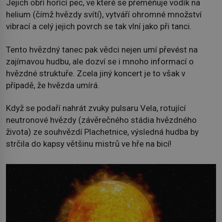
Jejich obří hořící pec, ve které se přeměňuje vodík na
helium (čímž hvězdy svítí), vytváří ohromné množství
vibrací a celý jejich povrch se tak vlní jako při tanci.
Tento hvězdný tanec pak vědci nejen umí převést na
zajímavou hudbu, ale dozví se i mnoho informací o
hvězdné struktuře. Zcela jiný koncert je to však v
případě, že hvězda umírá.
Když se podaří nahrát zvuky pulsaru Vela, rotující
neutronové hvězdy (závěrečného stádia hvězdného
života) ze souhvězdí Plachetnice, výsledná hudba by
strčila do kapsy většinu mistrů ve hře na bicí!