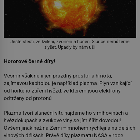
Ještě štěstí, že kvílení, zvonění a hučení Slunce nemůžeme
slyšet. Upadly by nám uši.
Hororové černé díry!
Vesmír však není jen prázdný prostor a hmota,
zajímavou kapitolou je například plazma. Plyn vznikající
od horkého záření hvězd, ve kterém jsou elektrony
odtrženy od protonů.
Plazma tvoří sluneční vítr, najdeme ho v mlhovinách a
hvězdokupách a zvukové vlny se jím šířit dovedou!
Ovšem jinak než na Zemi – mnohem rychleji a na delších
vlnových délkách. Právě díky plazmatu NASA v roce