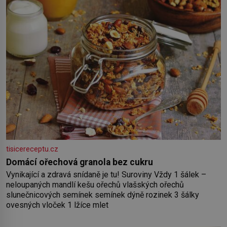
tisicereceptu.cz
Domácí ořechová granola bez cukru
Vynikající a zdravá snídaně je tu! Suroviny Vždy 1 šálek –
neloupaných mandlí kešu ořechů vlašských ořechů
slunečnicových semínek semínek dýně rozinek 3 šálky
ovesných vloček 1 lžíce mlet