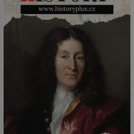
(1927–2005), který během vlastní
svatby přijde […]