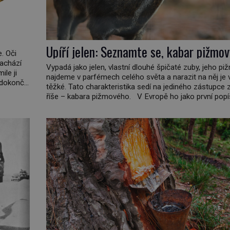
Upíří jelen: Seznamte se, kabar pižmov
. Oči
nachází
Vypadá jako jelen, vlastní dlouhé špičaté zuby, jeho pi
ile ji
najdeme v parfémech celého světa a narazit na něj je v
dokončit.
těžké. Tato charakteristika sedí na jediného zástupce z
 lučavka
říše – kabara pižmového. V Evropě ho jako první pop
švédský botanik Carl Linné (1707–1778), jenže v Asii
ví už celá staletí. Zvíře připomíná jelena, v kohoutku d
[…]