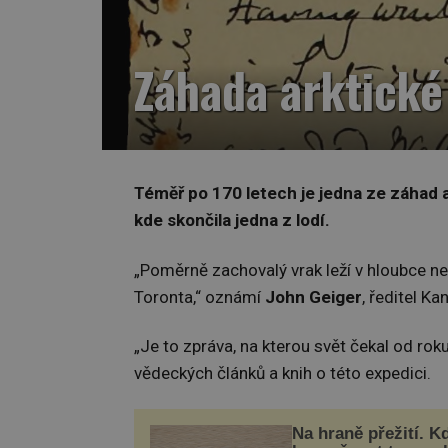
Záhada arktické
Téměř po 170 letech je jedna ze záhad a
kde skončila jedna z lodí.
„Poměrně zachovalý vrak leží v hloubce n
Toronta,“ oznámí
John Geiger
, ředitel K
„Je to zpráva, na kterou svět čekal od rok
vědeckých článků a knih o této expedici.
Na hraně přežití. K