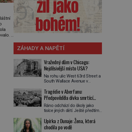
láštní
o
mola
covalo.
 říct,
ZÁHADY A NAPĚTÍ
Vražedný dům v Chicagu:
Nejděsivější místo USA?
Na rohu ulic West 63rd Street a
South Wallace Avenue v
Chicagu stojí nenápadná pošta.
Tragédie v Aberfanu:
Nemá žádný speciální nápis ani
pamětní desku. A přesto prý
Předpověděla dívka smrtící
místní zaměstnanci neradi
sesuv půdy?
Ráno odchází do školy jako
chodí do sklepa. Právě tady
tisíce jiných dětí. Ještě předtím
totiž sídlil sériový vrah H. H.
se ale svěří matce s podivným
Holmes a také
Upírka z Dunaje: Žena, která
snem. Ve škole, kterou dobře
nejpropracovanější past na lidi
zná, tentokrát nevidí budovu ani
chodila po vodě
v dějinách americké
spolužáky. Místo nich se před ní
kriminalistiky. Herman Webster