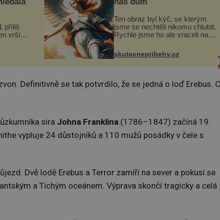
hledala
náš dům
Ten obraz byl kýč, se kterým
 příliš
jsme se nechtěli nikomu chlubit.
n vršily.
Rychle jsme ho ale vraceli na
a vlastní
jeho místo. S manželem
následky
Vaškem jsme si pořídili
skutecnepribehy.cz
ivota.
chaloupku, takový domek na
severu Čech, kde jsme si
naplánova...
zvon. Definitivně se tak potvrdilo, že se jedná o loď Erebus. 
růzkumníka sira
Johna Franklina
(1786–1847) začíná 19.
hithe vypluje 24 důstojníků a 110 mužů posádky v čele s
ůjezd. Dvě lodě Erebus a Terror zamíří na sever a pokusí se
lantským a Tichým oceánem. Výprava skončí tragicky a celá