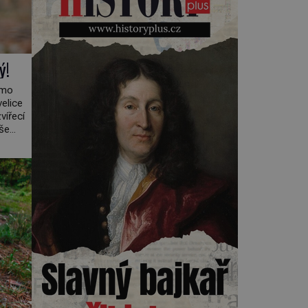
Kearnsovým zlepšovákem.
Začíná spor, kterému génius
obětuje vše – čas, rodinu i sám
sebe. Američan Robert William
Kearns (1927–2005), který
ý!
během vlastní svatby přijde […]
žmo
elice
vířecí
íše
 o něm
osahuje