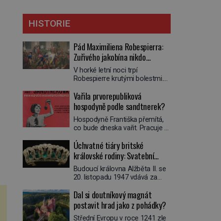
HISTORIE
Pád Maximiliena Robespierra:
Zuřivého jakobína nikdo
nelitoval?
V horké letní noci trpí
Robespierre krutými bolestmi.
Zmítá se na lůžku a hlavou mu
Vařila prvorepubliková
víří kolotoč myšlenek. Když se
probere z mdlob, vzpomene si
hospodyně podle sandtnerek?
na jednu z pařížských
Hospodyně Františka přemítá,
jasnovidek, kterou před lety
co bude dneska vařit. Pracuje v
navštívil. Prorokovala mu
rodině pana rady a ten má
tragický osud. Tehdy se jí
Úchvatné tiáry britské
mlsný jazýček. Zalistuje proto
vysmál. „Robespierre to
rychle v jedné ze „sandtnerek“.
královské rodiny: Svatební
dotáhne hodně daleko,“
„Zaplaťpánbůh, že už
prohlásil o něm jiný významný
klenot Alžbětě II. praskl
Budoucí královna Alžběta II. se
nemusíme chodit s lístky,“
francouzský revolucionář,
20. listopadu 1947 vdává za
povzdechne si směrem ke
Honoré de Mirabeau […]
svého vyvoleného Filipa
služce, kterou má v kuchyni k
Dal si doutníkový magnát
Mountbattena. Aby měla na
ruce. Ještě v prvních letech
obřad ve Westminsteru podle
postavit hrad jako z pohádky?
nové republiky fungoval kvůli
tradice „něco vypůjčeného“, její
nedostatku zboží přídělový
Střední Evropu v roce 1241 zle
matka jí věnuje jedinečný šperk
systém. […]