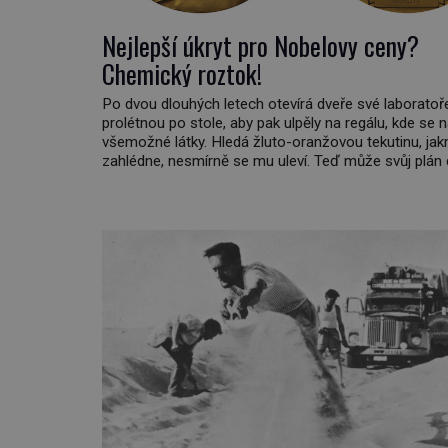
Nejlepší úkryt pro Nobelovy ceny?
Chemický roztok!
Po dvou dlouhých letech otevírá dveře své laboratoře
prolétnou po stole, aby pak ulpěly na regálu, kde se 
všemožné látky. Hledá žluto-oranžovou tekutinu, jakm
zahlédne, nesmírně se mu uleví. Teď může svůj plán 
Pod termínem aqua regia se skrývá směs s názvem
královská. Svůj přídomek nemá pro nic za nic, […]