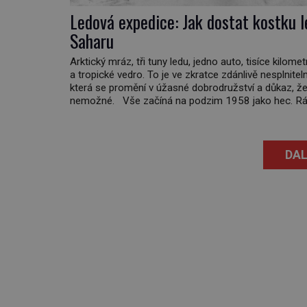
Ledová expedice: Jak dostat kostku l
Saharu
Arktický mráz, tři tuny ledu, jedno auto, tisíce kilomet
a tropické vedro. To je ve zkratce zdánlivě nesplnitel
která se promění v úžasné dobrodružství a důkaz, že
nemožné. Vše začíná na podzim 1958 jako hec. Rá
Luxembourg přichází s neobvyklou výzvou. Tomu, k
dokáže dopravit ze severního polárního kruhu na […]
DAL