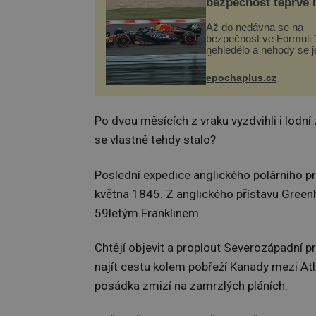
bezpečnost teprve 
Až do nedávna se na
bezpečnost ve Formuli 1
nehledělo a nehody se je
Řada pilotů to poznala n
kůži, často s trvalými 
epochaplus.cz
nebo bohužel i ztrátou ž
Dnes nepochopiteln...
Po dvou měsících z vraku vyzdvihli i lodní 
se vlastně tehdy stalo?
Poslední expedice anglického polárního p
května 1845. Z anglického přístavu Green
59letým Franklinem.
Chtějí objevit a proplout Severozápadní pr
najít cestu kolem pobřeží Kanady mezi At
posádka zmizí na zamrzlých pláních.