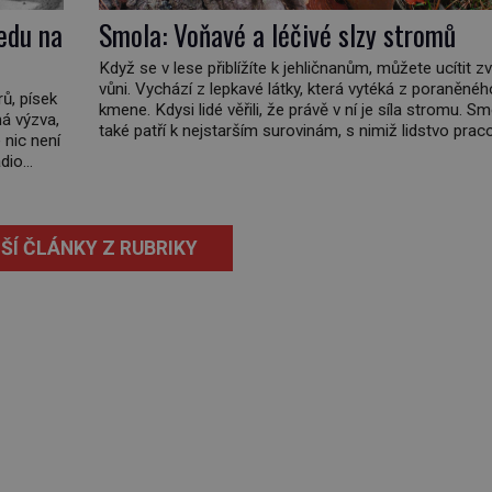
edu na
Smola: Voňavé a léčivé slzy stromů
Když se v lese přiblížíte k jehličnanům, můžete ucítit zv
vůni. Vychází z lepkavé látky, která vytéká z poraněnéh
rů, písek
kmene. Kdysi lidé věřili, že právě v ní je síla stromu. S
ná výzva,
také patří k nejstarším surovinám, s nimiž lidstvo pra
 nic není
Chrání strom před infekcí, hmyzem a vysycháním. Dá se
dio
že je to přírodní […]
do
ŠÍ ČLÁNKY Z RUBRIKY