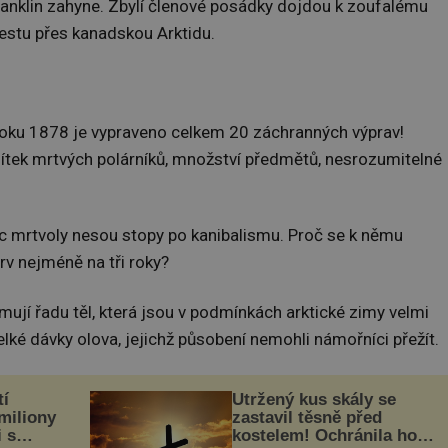
ranklin zahyne. Zbylí členové posádky dojdou k zoufalému
cestu přes kanadskou Arktidu.
 roku 1878 je vypraveno celkem 20 záchranných výprav!
esítek mrtvých polárníků, množství předmětů, nesrozumitelné
íc mrtvoly nesou stopy po kanibalismu. Proč se k němu
rv nejméně na tři roky?
ují řadu těl, která jsou v podmínkách arktické zimy velmi
lké dávky olova, jejichž působení nemohli námořníci přežít.
tí
Utržený kus skály se
 miliony
zastavil těsně před
i s
kostelem! Ochránila ho