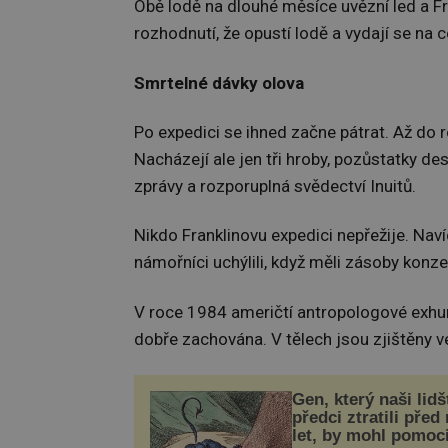
Obě lodě na dlouhé měsíce uvězní led a F
rozhodnutí, že opustí lodě a vydají se na 
Smrtelné dávky olova
Po expedici se ihned začne pátrat. Až do
Nacházejí ale jen tři hroby, pozůstatky d
zprávy a rozporuplná svědectví Inuitů.
Nikdo Franklinovu expedici nepřežije. Nav
námořníci uchýlili, když měli zásoby konze
V roce 1984 američtí antropologové exhum
dobře zachována. V tělech jsou zjištěny ve
Gen, který naši lidš
předci ztratili před
let, by mohl pomoc