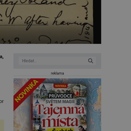
a,
reklama
or