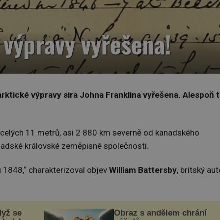
 výpravy vyřešena!
rktické výpravy sira Johna Franklina vyřešena. Alespoň t
ecelých 11 metrů, asi 2 880 km severně od kanadského
anadské královské zeměpisné společnosti.
u 1848,“ charakterizoval objev
William Battersby
, britský aut
dyž se
Obraz s andělem chrání