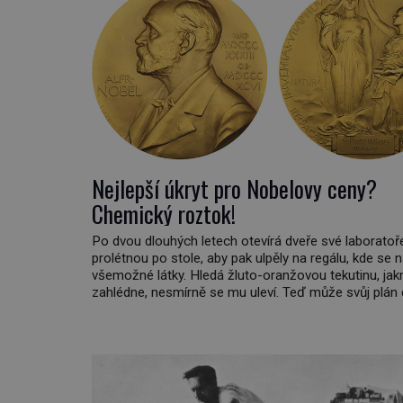
Nejlepší úkryt pro Nobelovy ceny?
Chemický roztok!
Po dvou dlouhých letech otevírá dveře své laboratoře
prolétnou po stole, aby pak ulpěly na regálu, kde se 
všemožné látky. Hledá žluto-oranžovou tekutinu, jakm
zahlédne, nesmírně se mu uleví. Teď může svůj plán 
Pod termínem aqua regia se skrývá směs s názvem
královská. Svůj přídomek nemá pro nic za nic, […]