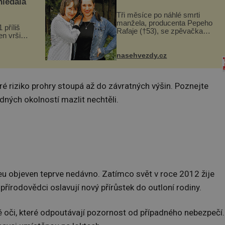
hledala
Tři měsíce po náhlé smrti
manžela, producenta Pepeho
 příliš
Rafaje (†53), se zpěvačka
n vršily.
Barbora Vaculíková (45), dcera
a vlastní
Petry Černocké (75), poprvé
následky
ozvala veřejnosti. Na sociální
nasehvezdy.cz
ivota.
síti sdílela, že se snaží fung...
eré riziko prohry stoupá až do závratných výšin. Poznejte
ádných okolností mazlit nechtěli.
eu objeven teprve nedávno. Zatímco svět v roce 2012 žije
írodovědci oslavují nový přírůstek do outloní rodiny.
é oči, které odpoutávají pozornost od případného nebezpečí.