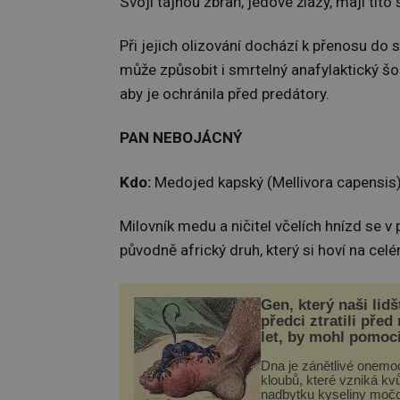
Svoji tajnou zbraň, jedové žlázy, mají tito
Při jejich olizování dochází k přenosu do s
může způsobit i smrtelný anafylaktický šo
aby je ochránila před predátory.
PAN NEBOJÁCNÝ
Kdo:
Medojed kapský (Mellivora capensis
Milovník medu a ničitel včelích hnízd se v
původně africký druh, který si hoví na celé
Gen, který naši lidš
předci ztratili před
let, by mohl pomoc
léčbou „nemoci krá
Dna je zánětlivé onemo
kloubů, které vzniká kvů
nadbytku kyseliny moč