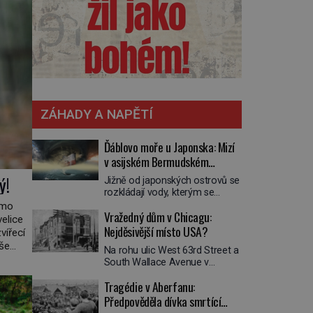
ZÁHADY A NAPĚTÍ
Ďáblovo moře u Japonska: Mizí
v asijském Bermudském
trojúhelníku lodě ve spárech
ý!
Jižně od japonských ostrovů se
neznámé síly?
rozkládají vody, kterým se
přezdívá Ďáblovo moře. Vypráví
žmo
Vražedný dům v Chicagu:
se o lodích mizejících beze
elice
stopy, podivných světlech,
Nejděsivější místo USA?
vířecí
zrádných proudech i mořských
íše
Na rohu ulic West 63rd Street a
dracích, kteří měli tyto končiny
 o něm
South Wallace Avenue v
střežit už v dávných legendách.
osahuje
Chicagu stojí nenápadná pošta.
Je tichomořský Dračí
Tragédie v Aberfanu:
Nemá žádný speciální nápis ani
trojúhelník skutečně prokletým
pamětní desku. A přesto prý
Předpověděla dívka smrtící
místem, nebo se zde jen
místní zaměstnanci neradi
nebezpečná příroda proměnila