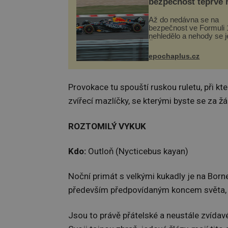
bezpečnost teprve 
Až do nedávna se na
bezpečnost ve Formuli 1
nehledělo a nehody se je
Řada pilotů to poznala n
kůži, často s trvalými 
epochaplus.cz
nebo bohužel i ztrátou ž
Dnes nepochopiteln...
Provokace tu spouští ruskou ruletu, při kt
zvířecí mazlíčky, se kterými byste se za ž
ROZTOMILÝ VYKUK
Kdo:
Outloň (Nycticebus kayan)
Noční primát s velkými kukadly je na Born
především předpovídaným koncem světa, př
Jsou to právě přátelské a neustále zvídav