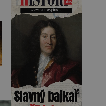
Kearnsovým zlepšovákem.
Začíná spor, kterému génius
obětuje vše – čas, rodinu i sám
sebe. Američan Robert William
Kearns (1927–2005), který
během vlastní svatby přijde […]