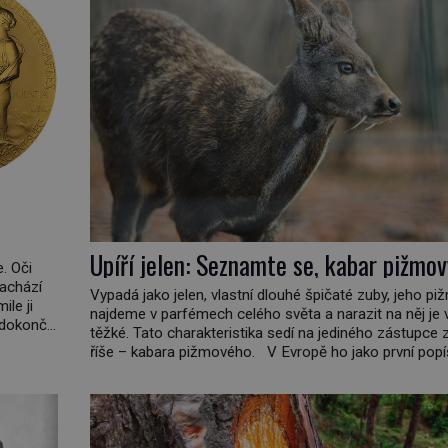
Upíří jelen: Seznamte se, kabar pižmov
. Oči
nachází
Vypadá jako jelen, vlastní dlouhé špičaté zuby, jeho pi
ile ji
najdeme v parfémech celého světa a narazit na něj je v
dokončit.
těžké. Tato charakteristika sedí na jediného zástupce z
 lučavka
říše – kabara pižmového. V Evropě ho jako první pop
švédský botanik Carl Linné (1707–1778), jenže v Asii
ví už celá staletí. Zvíře připomíná jelena, v kohoutku d
[…]