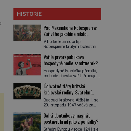
HISTORIE
a,
Pád Maximiliena Robespierra:
Zuřivého jakobína nikdo
nelitoval?
V horké letní noci trpí
Robespierre krutými bolestmi.
Zmítá se na lůžku a hlavou mu
Vařila prvorepubliková
víří kolotoč myšlenek. Když se
probere z mdlob, vzpomene si
hospodyně podle sandtnerek?
na jednu z pařížských
Hospodyně Františka přemítá,
jasnovidek, kterou před lety
co bude dneska vařit. Pracuje v
navštívil. Prorokovala mu
rodině pana rady a ten má
tragický osud. Tehdy se jí
Úchvatné tiáry britské
mlsný jazýček. Zalistuje proto
vysmál. „Robespierre to
rychle v jedné ze „sandtnerek“.
královské rodiny: Svatební
dotáhne hodně daleko,“
„Zaplaťpánbůh, že už
prohlásil o něm jiný významný
klenot Alžbětě II. praskl
Budoucí královna Alžběta II. se
nemusíme chodit s lístky,“
francouzský revolucionář,
20. listopadu 1947 vdává za
povzdechne si směrem ke
Honoré de Mirabeau […]
svého vyvoleného Filipa
služce, kterou má v kuchyni k
Dal si doutníkový magnát
Mountbattena. Aby měla na
ruce. Ještě v prvních letech
obřad ve Westminsteru podle
postavit hrad jako z pohádky?
nové republiky fungoval kvůli
tradice „něco vypůjčeného“, její
nedostatku zboží přídělový
Střední Evropu v roce 1241 zle
matka jí věnuje jedinečný šperk
systém. […]