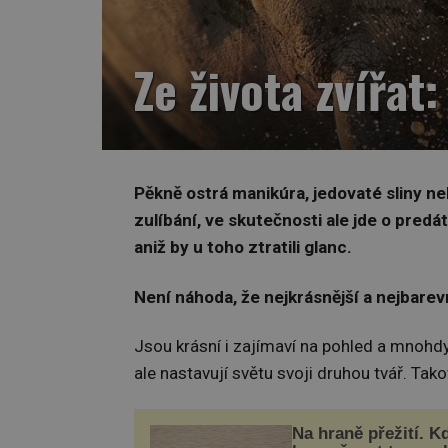
Ze života zvířat
Pěkně ostrá manikúra, jedovaté sliny neb
zulíbání, ve skutečnosti ale jde o pred
aniž by u toho ztratili glanc.
Není náhoda, že nejkrásnější a nejbarev
Jsou krásní i zajímaví na pohled a mnohdy
ale nastavují světu svoji druhou tvář. Tako
Na hraně přežití. K