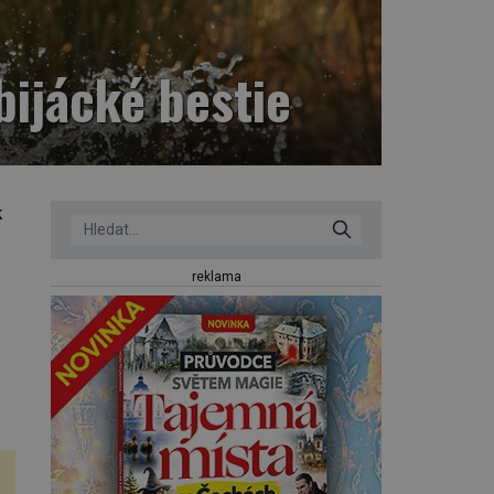
abijácké bestie
k
reklama