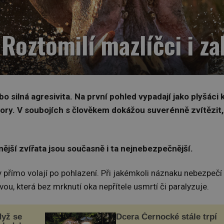
: Roztomilí mazlíčci i z
o silná agresivita. Na první pohled vypadají jako plyšáci 
átory. V soubojích s člověkem dokážou suverénně zvítězit,
nější zvířata jsou současně i ta nejnebezpečnější.
 přímo volají po pohlazení. Při jakémkoli náznaku nebezpečí
vou, která bez mrknutí oka nepřítele usmrtí či paralyzuje.
dyž se
Dcera Černocké stále trpí