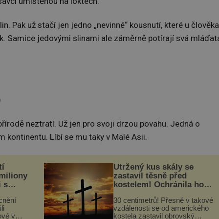
 savci umístěnou na loktech.
lin. Pak už stačí jen jedno „nevinné“ kousnutí, které u člověka
k. Samice jedovými slinami ale záměrně potírají svá mláďat
)
 přírodě neztratí. Už jen pro svoji drzou povahu. Jedná o
m kontinentu. Líbí se mu taky v Malé Asii.
tí
Utržený kus skály se
 miliony
zastavil těsně před
i s
kostelem! Ochránila ho
lů“
boží síla?
cnění
30 centimetrů! Přesně v takové
li
vzdálenosti se od amerického
ové v
kostela zastavil obrovský