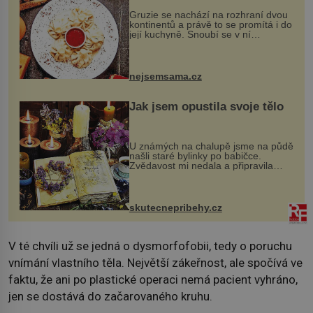
Gruzie se nachází na rozhraní dvou
kontinentů a právě to se promítá i do
její kuchyně. Snoubí se v ní
evropské a asijské chutě a díky tomu
vznikají rozmanité a chuťově bohaté
pokrmy, které rozhodně st...
nejsemsama.cz
Jak jsem opustila svoje tělo
U známých na chalupě jsme na půdě
našli staré bylinky po babičce.
Zvědavost mi nedala a připravila
jsem si z nich lektvar… Zimní pobyt
na chalupě se pro mě vlastní vinou
změnil v děsivý zážitek, na kt...
skutecnepribehy.cz
V té chvíli už se jedná o dysmorfofobii, tedy o poruchu
vnímání vlastního těla. Největší zákeřnost, ale spočívá ve
faktu, že ani po plastické operaci nemá pacient vyhráno,
jen se dostává do začarovaného kruhu.