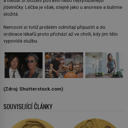
a hledat si složení potravin nebo nejvyváženější
jídelníčky. Léčba je však, stejně jako u anorexie a bulimie
složitá.
Nemocní si totiž problém odmítají připustit a do
ordinace lékařů proto přichází až ve chvíli, kdy jim tělo
vypovídá službu.
(Zdroj: Shutterstock.com)
SOUVISEJÍCÍ ČLÁNKY