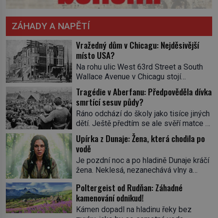
ZÁHADY A NAPĚTÍ
Vražedný dům v Chicagu: Nejděsivější
místo USA?
Na rohu ulic West 63rd Street a South
Wallace Avenue v Chicagu stojí
nenápadná pošta. Nemá žádný speciální
Tragédie v Aberfanu: Předpověděla dívka
nápis ani pamětní desku. A přesto prý
smrtící sesuv půdy?
místní zaměstnanci neradi chodí do
Ráno odchází do školy jako tisíce jiných
sklepa. Právě tady totiž sídlil sériový
dětí. Ještě předtím se ale svěří matce s
vrah H. H. Holmes a také
podivným snem. Ve škole, kterou dobře
nejpropracovanější past na lidi
Upírka z Dunaje: Žena, která chodila po
zná, tentokrát nevidí budovu ani
v dějinách americké kriminalistiky.
vodě
spolužáky. Místo nich se před ní tyčí
Herman Webster Mudgett (1861–1896)
Je pozdní noc a po hladině Dunaje kráčí
cosi temného. O několik hodin později je
přijíždí […]
žena. Neklesá, nezanechává vlny a
mrtvá. Mohla devítiletá Zahlédla vlastní
pohybuje se tiše, jako by černá voda
osud? Dne 21. října 1966 se velšská
Poltergeist od Rudňan: Záhadné
pod ní byla dlažbou. Muž, který ji z
vesnice Aberfan […]
kamenování odnikud!
břehu pozoruje, ji údajně poznává, jenže
Ruža Vlajna má být v tu chvíli mrtvá celé
Kámen dopadl na hladinu řeky bez