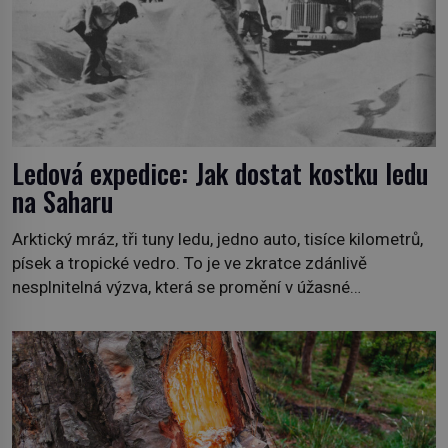
Ledová expedice: Jak dostat kostku ledu
na Saharu
Arktický mráz, tři tuny ledu, jedno auto, tisíce kilometrů,
písek a tropické vedro. To je ve zkratce zdánlivě
nesplnitelná výzva, která se promění v úžasné
dobrodružství a důkaz, že nic není nemožné. Vše začíná
na podzim 1958 jako hec. Rádio Luxembourg přichází s
neobvyklou výzvou. Tomu, kdo dokáže dopravit ze
severního polárního kruhu na […]