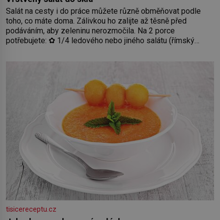
Salát na cesty i do práce můžete různě obměňovat podle
toho, co máte doma. Zálivkou ho zalijte až těsně před
podáváním, aby zeleninu nerozmočila. Na 2 porce
potřebujete: ✿ 1/4 ledového nebo jiného salátu (římský
salát, polníček…) ✿ 1 malá konzerva kukuřice ✿ ½ okurky ✿
2 rajčata Zálivka: ✿ 4 lžíce olivového oleje ✿ 1 lžíci citronové
šťávy ✿ ½ stroužku
tisicereceptu.cz