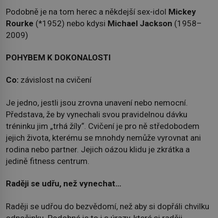
Podobně je na tom herec a někdejší sex-idol
Mickey
Rourke
(*1952) nebo kdysi
Michael Jackson
(1958­–
2009)
POHYBEM K DOKONALOSTI
Co:
závislost na cvičení
Je jedno, jestli jsou zrovna unavení nebo nemocní.
Představa, že by vynechali svou pravidelnou dávku
tréninku jim „trhá žíly“. Cvičení je pro ně středobodem
jejich života, kterému se mnohdy nemůže vyrovnat ani
rodina nebo partner. Jejich oázou klidu je zkrátka a
jedině fitness centrum.
Raději se udřu, než vynechat…
Raději se udřou do bezvědomí, než aby si dopřáli chvilku
odpočinku. Podobné je to i s úrazy, které si raději