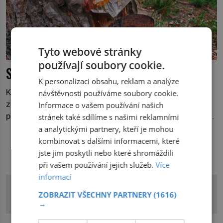
Tyto webové stránky
používají soubory cookie.
Smola: Voňavé a léčivé slzy stromů
K personalizaci obsahu, reklam a analýze
Když se v lese přiblížíte k jehličnanům, můžete ucítit
návštěvnosti používáme soubory cookie.
zvláštní vůni. Vychází z lepkavé látky, která vytéká z
Informace o vašem používání našich
poraněného kmene. Kdysi lidé věřili, že právě v ní je síla
stránek také sdílíme s našimi reklamními
stromu. Smola také patří k nejstarším surovinám, s nimiž
a analytickými partnery, kteří je mohou
lidstvo pracovalo. Chrání strom před infekcí, hmyzem a
kombinovat s dalšími informacemi, které
DALŠÍ ČLÁNKY Z RUBRIKY
vysycháním. Dá se říct, že je to přírodní […]
jste jim poskytli nebo které shromáždili
při vašem používání jejich služeb.
Více
informací
ZOBRAZIT VŠECHNY PARTNERY
(1616)
→
reklama