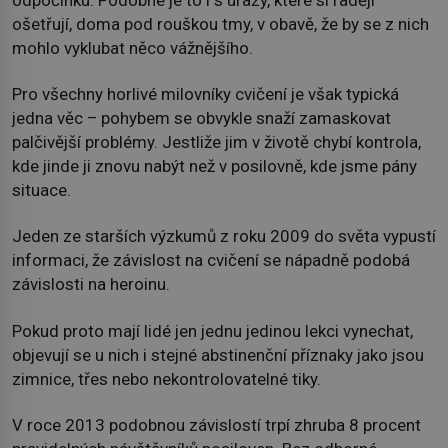
ošetřují, doma pod rouškou tmy, v obavě, že by se z nich
mohlo vyklubat něco vážnějšího.
Pro všechny horlivé milovníky cvičení je však typická
jedna věc – pohybem se obvykle snaží zamaskovat
palčivější problémy. Jestliže jim v životě chybí kontrola,
kde jinde ji znovu nabýt než v posilovně, kde jsme pány
situace.
Jeden ze starších výzkumů z roku 2009 do světa vypustí
informaci, že závislost na cvičení se nápadně podobá
závislosti na heroinu.
Pokud proto mají lidé jen jednu jedinou lekci vynechat,
objevují se u nich i stejné abstinenční příznaky jako jsou
zimnice, třes nebo nekontrolovatelné tiky.
V roce 2013 podobnou závislostí trpí zhruba 8 procent