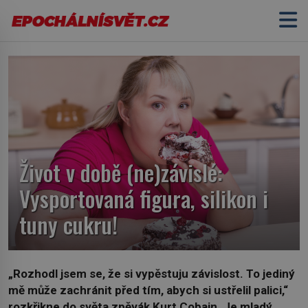
Život v době (ne)závislé:
Vysportovaná figura, silikon i
tuny cukru!
„Rozhodl jsem se, že si vypěstuju závislost. To jediný
mě může zachránit před tím, abych si ustřelil palici,“
rozkřikne do světa zpěvák Kurt Cobain. Je mladý,