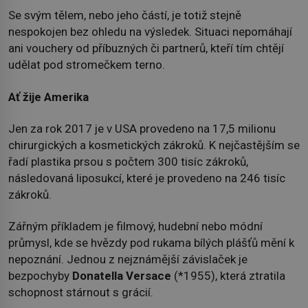
Se svým tělem, nebo jeho částí, je totiž stejně
nespokojen bez ohledu na výsledek. Situaci nepomáhají
ani vouchery od příbuzných či partnerů, kteří tím chtějí
udělat pod stromečkem terno.
Ať žije Amerika
Jen za rok 2017 je v USA provedeno na 17,5 milionu
chirurgických a kosmetických zákroků. K nejčastějším se
řadí plastika prsou s počtem 300 tisíc zákroků,
následovaná liposukcí, které je provedeno na 246 tisíc
zákroků.
Zářným příkladem je filmový, hudební nebo módní
průmysl, kde se hvězdy pod rukama bílých plášťů mění k
nepoznání. Jednou z nejznámější závislaček je
bezpochyby
Donatella Versace
(*1955), která ztratila
schopnost stárnout s grácií.