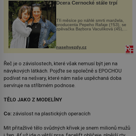
Dcera Černocké stále trpí
Tři měsíce po náhlé smrti manžela,
producenta Pepeho Rafaje (†53), se
zpěvačka Barbora Vaculíková (45),
dcera Petry Černocké (75), poprvé
ozvala veřejnosti. Na sociální síti
sdílela, že se snaží fung...
nasehvezdy.cz
Řeč je o závislostech, které však nemusí být jen na
návykových látkách. Pojďte se společně s EPOCHOU
podívat na nešvary, které nám naše uspěchaná doba
servíruje na stříbrném podnose.
TĚLO JAKO Z MODELÍNY
Co:
závislost na plastických operacích
Mít přitažlivé tělo svůdných křivek je snem milionů mužů
i žen. Ať už jde o větší prsa, facelift obličeje, plnější rty