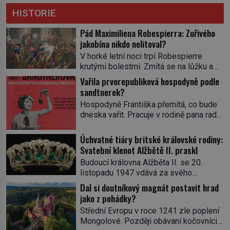
HISTORIE
Pád Maximiliena Robespierra: Zuřivého
jakobína nikdo nelitoval?
V horké letní noci trpí Robespierre
krutými bolestmi. Zmítá se na lůžku a
hlavou mu víří kolotoč myšlenek. Když
Vařila prvorepubliková hospodyně podle
se probere z mdlob, vzpomene si na
sandtnerek?
jednu z pařížských jasnovidek, kterou
Hospodyně Františka přemítá, co bude
před lety navštívil. Prorokovala mu
dneska vařit. Pracuje v rodině pana rady
tragický osud. Tehdy se jí vysmál.
a ten má mlsný jazýček. Zalistuje proto
„Robespierre to dotáhne hodně daleko,“
rychle v jedné ze „sandtnerek“.
Úchvatné tiáry britské královské rodiny:
prohlásil o něm jiný významný
„Zaplaťpánbůh, že už nemusíme chodit
Svatební klenot Alžbětě II. praskl
francouzský revolucionář, Honoré de
s lístky,“ povzdechne si směrem ke
Mirabeau […]
Budoucí královna Alžběta II. se 20.
služce, kterou má v kuchyni k ruce.
listopadu 1947 vdává za svého
Ještě v prvních letech nové republiky
vyvoleného Filipa Mountbattena. Aby
Dal si doutníkový magnát postavit hrad
fungoval kvůli nedostatku zboží
měla na obřad ve Westminsteru podle
jako z pohádky?
přídělový systém. […]
tradice „něco vypůjčeného“, její matka jí
Střední Evropu v roce 1241 zle poplení
věnuje jedinečný šperk ze své
Mongolové. Později obávaní kočovníci
soukromé kolekce – diamantovou tiáru