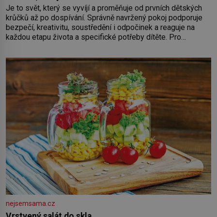
Je to svět, který se vyvíjí a proměňuje od prvních dětských
krůčků až po dospívání. Správně navržený pokoj podporuje
bezpečí, kreativitu, soustředění i odpočinek a reaguje na
každou etapu života a specifické potřeby dítěte. Pro
nejmenší je klíčová jednoduchost, měkkost a bezpečí, proto
by pokoj miminka měl působit především klidně a útulně.
Předškolní věk je
nejsemsama.cz
Vrstvený salát do skla