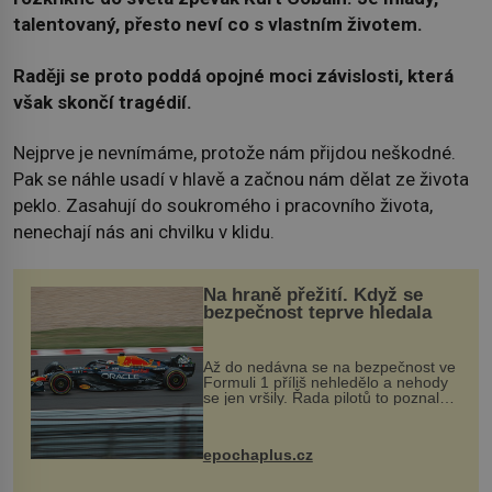
talentovaný, přesto neví co s vlastním životem.
Raději se proto poddá opojné moci závislosti, která
však skončí tragédií.
Nejprve je nevnímáme, protože nám přijdou neškodné.
Pak se náhle usadí v hlavě a začnou nám dělat ze života
peklo. Zasahují do soukromého i pracovního života,
nenechají nás ani chvilku v klidu.
Na hraně přežití. Když se
bezpečnost teprve hledala
Až do nedávna se na bezpečnost ve
Formuli 1 příliš nehledělo a nehody
se jen vršily. Řada pilotů to poznala
na vlastní kůži, často s trvalými
následky nebo bohužel i ztrátou
života. Dnes nepochopiteln...
epochaplus.cz