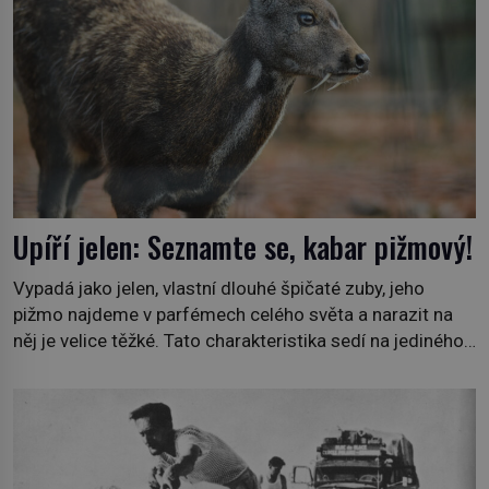
Upíří jelen: Seznamte se, kabar pižmový!
Vypadá jako jelen, vlastní dlouhé špičaté zuby, jeho
pižmo najdeme v parfémech celého světa a narazit na
něj je velice těžké. Tato charakteristika sedí na jediného
zástupce zvířecí říše – kabara pižmového. V Evropě ho
jako první popíše švédský botanik Carl Linné (1707–
1778), jenže v Asii o něm ví už celá staletí. Zvíře
připomíná jelena, v kohoutku dosahuje […]