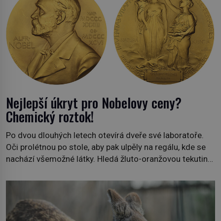
Nejlepší úkryt pro Nobelovy ceny?
Chemický roztok!
Po dvou dlouhých letech otevírá dveře své laboratoře.
Oči prolétnou po stole, aby pak ulpěly na regálu, kde se
nachází všemožné látky. Hledá žluto-oranžovou tekutinu,
jakmile ji zahlédne, nesmírně se mu uleví. Teď může svůj
plán dokončit. Pod termínem aqua regia se skrývá
směs s názvem lučavka královská. Svůj přídomek nemá
pro nic za nic, […]