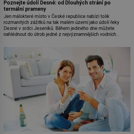
Poznejte údolí Desné: od Dlouhých strání po
termální prameny
Jen málokteré místo v České republice nabízí tolik
rozmanitých zážitků na tak malém území jako údolí řeky
Desné v srdci Jeseníků. Během jediného dne můžete
nahlédnout do útrob jedné z nejvýznamnějších vodních
elektráren v Evropě, vydat se na horské hřebeny, projet se na
koloběžce a den zakončit poznáváním památek ve Velkých
Losinách nebo v termálním