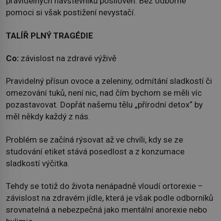
pravidelných návštěvníků posiloven. Bez odborné
pomoci si však postižení nevystačí.
TALÍŘ PLNÝ TRAGÉDIE
Co:
závislost na zdravé výživě
Pravidelný přísun ovoce a zeleniny, odmítání sladkostí či
omezování tuků, není nic, nad čím bychom se měli víc
pozastavovat. Dopřát našemu tělu „přírodní detox“ by
měl někdy každý z nás.
Problém se začíná rýsovat až ve chvíli, kdy se ze
studování etiket stává posedlost a z konzumace
sladkostí výčitka.
Tehdy se totiž do života nenápadně vloudí ortorexie –
závislost na zdravém jídle, která je však podle odborníků
srovnatelná a nebezpečná jako mentální anorexie nebo