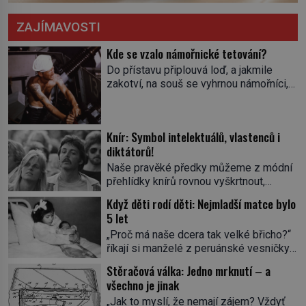
ZAJÍMAVOSTI
Kde se vzalo námořnické tetování?
Do přístavu připlouvá loď, a jakmile
zakotví, na souš se vyhrnou námořníci,
aby utišili žízeň i chtíč. Jdou oním
zvláštním houpavým krokem. A kdyby je
někdo nepoznal podle toho, napoví mu
Knír: Symbol intelektuálů, vlastenců i
potetované paže. Námořnická kérka je
diktátorů!
totiž něco jako uniforma. Tetování jako
takové má velmi hlubokou minulost.
Naše pravěké předky můžeme z módní
Tetovaný je už pračlověk Ötzi, který
přehlídky knírů rovnou vyškrtnout,
zemřel […]
protože historici se shodují, že za
Když děti rodí děti: Nejmladší matce bylo
jedním z nejstarších knírů musíme až do
5 let
starověkého Egypta. Najdeme ho na
„Proč má naše dcera tak velké břicho?“
soše egyptského prince Rahotepa, jenž
říkají si manželé z peruánské vesničky
žil ve 26. století před naším
Ticrapo a raději vezmou malou Linu do
letopočtem! Není to ale něco obvyklého,
Stěračová válka: Jedno mrknutí – a
nemocnice. Nemá ale v břiše nádor, jak
proto právě obyvatelé ze stínu pyramid
všechno je jinak
se obávali, ale sedmiměsíční plod! Ve
dbají na hygienu a kompletně holí […]
„Jak to myslí, že nemají zájem? Vždyť
věku 5 let, 7 měsíců a 21 dnů porodí