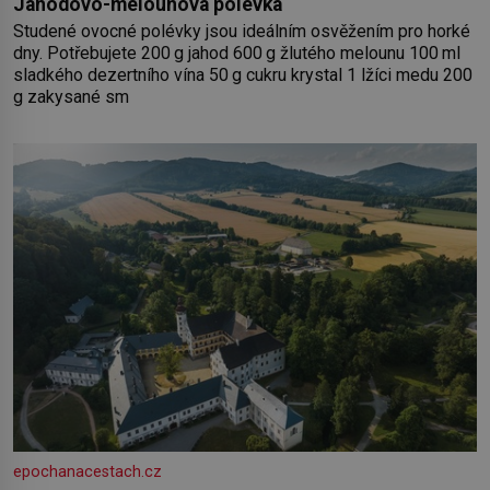
Jahodovo-melounová polévka
Studené ovocné polévky jsou ideálním osvěžením pro horké
dny. Potřebujete 200 g jahod 600 g žlutého melounu 100 ml
sladkého dezertního vína 50 g cukru krystal 1 lžíci medu 200
g zakysané sm
epochanacestach.cz