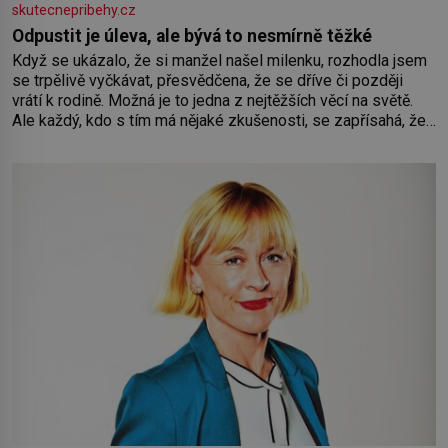
skutecnepribehy.cz
Odpustit je úleva, ale bývá to nesmírně těžké
Když se ukázalo, že si manžel našel milenku, rozhodla jsem
se trpělivě vyčkávat, přesvědčena, že se dříve či později
vrátí k rodině. Možná je to jedna z nejtěžších věcí na světě.
Ale každý, kdo s tím má nějaké zkušenosti, se zapřísahá, že
pokud odpustíte, znatelně se vám uleví. Když se ke mně
doneslo, že si manžel pořídil milenku,