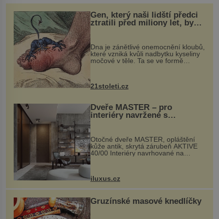
Gen, který naši lidští předci
ztratili před miliony let, by
mohl pomoci s léčbou
„nemoci králů“
Dna je zánětlivé onemocnění kloubů,
které vzniká kvůli nadbytku kyseliny
močové v těle. Ta se ve formě
krystalků ukládá v blízkosti kloubů,
nejčastěji přitom postihuje palce na
nohou, a způsobuje bole...
21stoleti.cz
Dveře MASTER – pro
interiéry navržené s
rozumem i vášní!
Otočné dveře MASTER, opláštění
kůže antik, skrytá zárubeň AKTIVE
40/00 Interiéry navrhované na
zakázku často vyžadují atypické
rozměry nejen nábytku, ale i
otvorových prvků. Technické zázemí
iluxus.cz
dnes umož...
Gruzínské masové knedlíčky