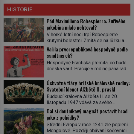
HISTORIE
Pád Maximiliena Robespierra: Zuřivého
jakobína nikdo nelitoval?
V horké letní noci trpí Robespierre
krutými bolestmi. Zmítá se na lůžku a
hlavou mu víří kolotoč myšlenek. Když
Vařila prvorepubliková hospodyně podle
se probere z mdlob, vzpomene si na
sandtnerek?
jednu z pařížských jasnovidek, kterou
Hospodyně Františka přemítá, co bude
před lety navštívil. Prorokovala mu
dneska vařit. Pracuje v rodině pana rady
tragický osud. Tehdy se jí vysmál.
a ten má mlsný jazýček. Zalistuje proto
„Robespierre to dotáhne hodně daleko,“
rychle v jedné ze „sandtnerek“.
Úchvatné tiáry britské královské rodiny:
prohlásil o něm jiný významný
„Zaplaťpánbůh, že už nemusíme chodit
Svatební klenot Alžbětě II. praskl
francouzský revolucionář, Honoré de
s lístky,“ povzdechne si směrem ke
Mirabeau […]
Budoucí královna Alžběta II. se 20.
služce, kterou má v kuchyni k ruce.
listopadu 1947 vdává za svého
Ještě v prvních letech nové republiky
vyvoleného Filipa Mountbattena. Aby
Dal si doutníkový magnát postavit hrad
fungoval kvůli nedostatku zboží
měla na obřad ve Westminsteru podle
jako z pohádky?
přídělový systém. […]
tradice „něco vypůjčeného“, její matka jí
Střední Evropu v roce 1241 zle poplení
věnuje jedinečný šperk ze své
Mongolové. Později obávaní kočovníci
soukromé kolekce – diamantovou tiáru