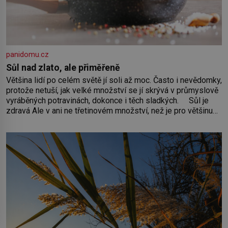
panidomu.cz
Sůl nad zlato, ale přiměřeně
Většina lidí po celém světě jí soli až moc. Často i nevědomky,
protože netuší, jak velké množství se jí skrývá v průmyslově
vyráběných potravinách, dokonce i těch sladkých. Sůl je
zdravá Ale v ani ne třetinovém množství, než je pro většinu
populace běžné. Její základní složky– sodík a chlór – jsou
zásadní pro správné hospodaření