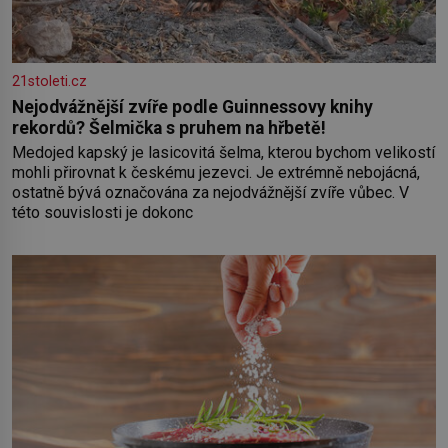
21stoleti.cz
Nejodvážnější zvíře podle Guinnessovy knihy
rekordů? Šelmička s pruhem na hřbetě!
Medojed kapský je lasicovitá šelma, kterou bychom velikostí
mohli přirovnat k českému jezevci. Je extrémně nebojácná,
ostatně bývá označována za nejodvážnější zvíře vůbec. V
této souvislosti je dokonc