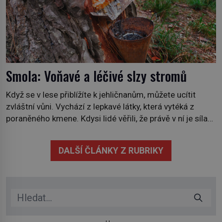
Smola: Voňavé a léčivé slzy stromů
Když se v lese přiblížíte k jehličnanům, můžete ucítit
zvláštní vůni. Vychází z lepkavé látky, která vytéká z
poraněného kmene. Kdysi lidé věřili, že právě v ní je síla
stromu. Smola také patří k nejstarším surovinám, s nimiž
lidstvo pracovalo. Chrání strom před infekcí, hmyzem a
DALŠÍ ČLÁNKY Z RUBRIKY
vysycháním. Dá se říct, že je to přírodní […]