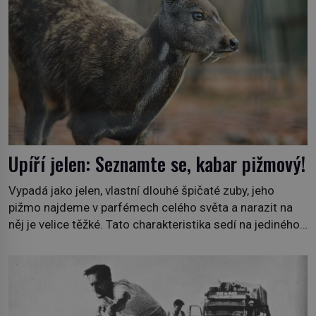
Upíří jelen: Seznamte se, kabar pižmový!
Vypadá jako jelen, vlastní dlouhé špičaté zuby, jeho
pižmo najdeme v parfémech celého světa a narazit na
něj je velice těžké. Tato charakteristika sedí na jediného
zástupce zvířecí říše – kabara pižmového. V Evropě ho
jako první popíše švédský botanik Carl Linné (1707–
1778), jenže v Asii o něm ví už celá staletí. Zvíře
připomíná jelena, v kohoutku dosahuje […]