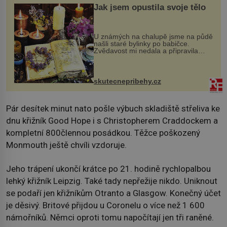
Jak jsem opustila svoje tělo
U známých na chalupě jsme na půdě
našli staré bylinky po babičce.
Zvědavost mi nedala a připravila
jsem si z nich lektvar… Zimní pobyt
na chalupě se pro mě vlastní vinou
změnil v děsivý zážitek, na kt...
skutecnepribehy.cz
Pár desítek minut nato pošle výbuch skladiště střeliva ke
dnu křižník Good Hope i s Christopherem Craddockem a
kompletní 800člennou posádkou. Těžce poškozený
Monmouth ještě chvíli vzdoruje.
Jeho trápení ukončí krátce po 21. hodině rychlopalbou
lehký křižník Leipzig. Také tady nepřežije nikdo. Uniknout
se podaří jen křižníkům Otranto a Glasgow. Konečný účet
je děsivý. Britové přijdou u Coronelu o více než 1 600
námořníků. Němci oproti tomu napočítají jen tři raněné.