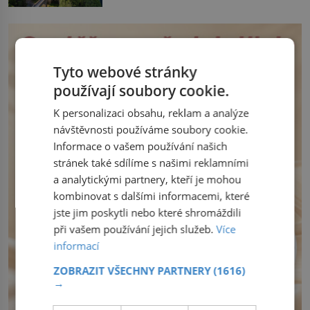
sice odtáhnou, všichni ale počítají s
královny Marie. „Je to ošklivá špičatá
jejich návratem. Václav I. proto začne
tiára,“ zhodnotil klenot britský politik Sir
jednat. Na další případné řádění barbarů
Henry Channon (1897–1958), když si […]
z východu se chce pečlivě připravit!
Český král Václav I. (1205–1253) přijme
Tyto webové stránky
opatření, která mají posílit obranu jeho
používají soubory cookie.
království. Zajistit hodlá především
severní hranici. Na […]
K personalizaci obsahu, reklam a analýze
návštěvnosti používáme soubory cookie.
Informace o vašem používání našich
stránek také sdílíme s našimi reklamními
a analytickými partnery, kteří je mohou
kombinovat s dalšími informacemi, které
jste jim poskytli nebo které shromáždili
při vašem používání jejich služeb.
Více
informací
ZOBRAZIT VŠECHNY PARTNERY
(1616)
→