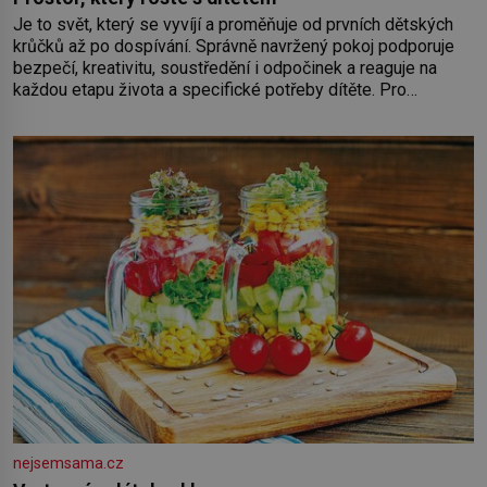
Je to svět, který se vyvíjí a proměňuje od prvních dětských
krůčků až po dospívání. Správně navržený pokoj podporuje
bezpečí, kreativitu, soustředění i odpočinek a reaguje na
každou etapu života a specifické potřeby dítěte. Pro
nejmenší je klíčová jednoduchost, měkkost a bezpečí, proto
by pokoj miminka měl působit především klidně a útulně.
Předškolní věk je
nejsemsama.cz