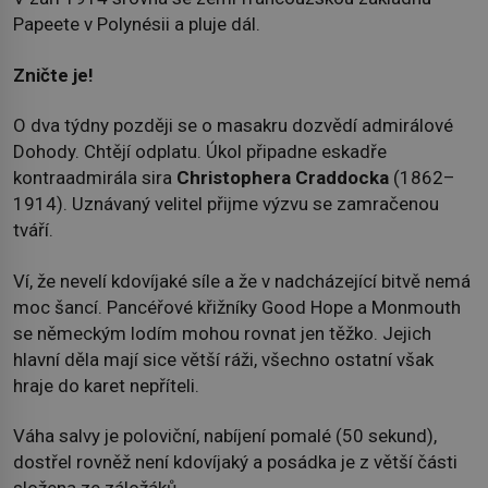
Papeete v Polynésii a pluje dál.
Zničte je!
O dva týdny později se o masakru dozvědí admirálové
Dohody. Chtějí odplatu. Úkol připadne eskadře
kontraadmirála sira
Christophera Craddocka
(1862–
1914). Uznávaný velitel přijme výzvu se zamračenou
tváří.
Ví, že nevelí kdovíjaké síle a že v nadcházející bitvě nemá
moc šancí. Pancéřové křižníky Good Hope a Monmouth
se německým lodím mohou rovnat jen těžko. Jejich
hlavní děla mají sice větší ráži, všechno ostatní však
hraje do karet nepříteli.
Váha salvy je poloviční, nabíjení pomalé (50 sekund),
dostřel rovněž není kdovíjaký a posádka je z větší části