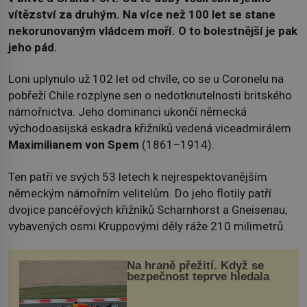
vítězství za druhým. Na více než 100 let se stane
nekorunovaným vládcem moří. O to bolestnější je pak
jeho pád.
Loni uplynulo už 102 let od chvíle, co se u Coronelu na
pobřeží Chile rozplyne sen o nedotknutelnosti britského
námořnictva. Jeho dominanci ukončí německá
východoasijská eskadra křižníků vedená viceadmirálem
Maximilianem von Spem
(1861–1914).
Ten patří ve svých 53 letech k nejrespektovanějším
německým námořním velitelům. Do jeho flotily patří
dvojice pancéřových křižníků Scharnhorst a Gneisenau,
vybavených osmi Kruppovými děly ráže 210 milimetrů.
Na hraně přežití. Když se
bezpečnost teprve hledala