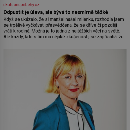
skutecnepribehy.cz
Odpustit je úleva, ale bývá to nesmírně těžké
Když se ukázalo, že si manžel našel milenku, rozhodla jsem
se trpělivě vyčkávat, přesvědčena, že se dříve či později
vrátí k rodině. Možná je to jedna z nejtěžších věcí na světě.
Ale každý, kdo s tím má nějaké zkušenosti, se zapřísahá, že
pokud odpustíte, znatelně se vám uleví. Když se ke mně
doneslo, že si manžel pořídil milenku,