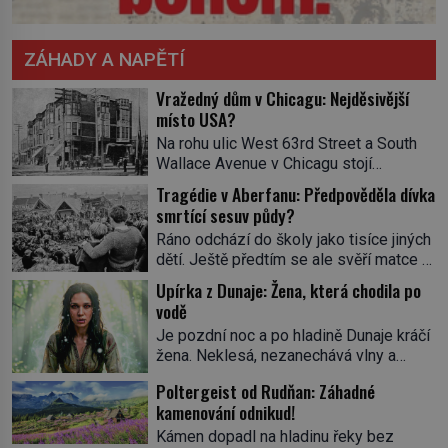
ZÁHADY A NAPĚTÍ
Vražedný dům v Chicagu: Nejděsivější
místo USA?
Na rohu ulic West 63rd Street a South
Wallace Avenue v Chicagu stojí
nenápadná pošta. Nemá žádný speciální
Tragédie v Aberfanu: Předpověděla dívka
nápis ani pamětní desku. A přesto prý
smrtící sesuv půdy?
místní zaměstnanci neradi chodí do
Ráno odchází do školy jako tisíce jiných
sklepa. Právě tady totiž sídlil sériový
dětí. Ještě předtím se ale svěří matce s
vrah H. H. Holmes a také
podivným snem. Ve škole, kterou dobře
nejpropracovanější past na lidi
Upírka z Dunaje: Žena, která chodila po
zná, tentokrát nevidí budovu ani
v dějinách americké kriminalistiky.
vodě
spolužáky. Místo nich se před ní tyčí
Herman Webster Mudgett (1861–1896)
Je pozdní noc a po hladině Dunaje kráčí
cosi temného. O několik hodin později je
přijíždí […]
žena. Neklesá, nezanechává vlny a
mrtvá. Mohla devítiletá Zahlédla vlastní
pohybuje se tiše, jako by černá voda
osud? Dne 21. října 1966 se velšská
Poltergeist od Rudňan: Záhadné
pod ní byla dlažbou. Muž, který ji z
vesnice Aberfan […]
kamenování odnikud!
břehu pozoruje, ji údajně poznává, jenže
Ruža Vlajna má být v tu chvíli mrtvá celé
Kámen dopadl na hladinu řeky bez