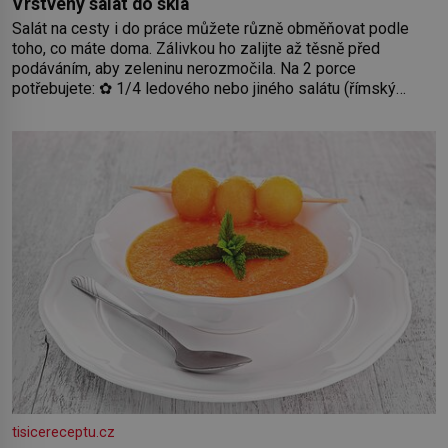
Vrstvený salát do skla
Salát na cesty i do práce můžete různě obměňovat podle
toho, co máte doma. Zálivkou ho zalijte až těsně před
podáváním, aby zeleninu nerozmočila. Na 2 porce
potřebujete: ✿ 1/4 ledového nebo jiného salátu (římský
salát, polníček…) ✿ 1 malá konzerva kukuřice ✿ ½ okurky ✿
2 rajčata Zálivka: ✿ 4 lžíce olivového oleje ✿ 1 lžíci citronové
šťávy ✿ ½ stroužku
tisicereceptu.cz