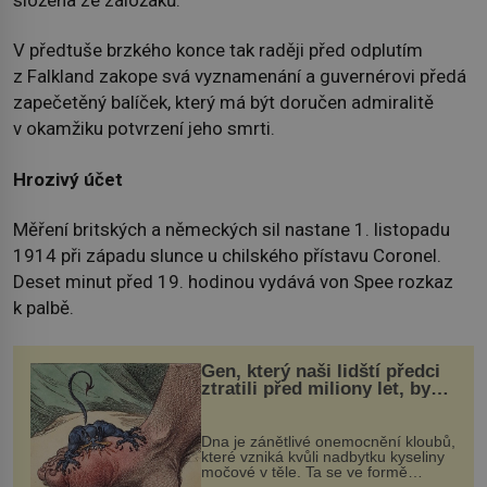
složena ze záložáků.
V předtuše brzkého konce tak raději před odplutím
z Falkland zakope svá vyznamenání a guvernérovi předá
zapečetěný balíček, který má být doručen admiralitě
v okamžiku potvrzení jeho smrti.
Hrozivý účet
Měření britských a německých sil nastane 1. listopadu
1914 při západu slunce u chilského přístavu Coronel.
Deset minut před 19. hodinou vydává von Spee rozkaz
k palbě.
Gen, který naši lidští předci
ztratili před miliony let, by
mohl pomoci s léčbou
„nemoci králů“
Dna je zánětlivé onemocnění kloubů,
které vzniká kvůli nadbytku kyseliny
močové v těle. Ta se ve formě