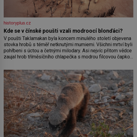
historyplus.cz
Kde se v čínské poušti vzali modroocí blonďáci?
V poušti Taklamakan byla koncem minulého století objevena
stovka hrobů s téměř netknutými mumiemi. Všichni mrtví byli
pohřbeni s úctou a četnými milodary. Asi nejvíc přitom vědce
zaujal hrob tříměsíčního chlapečka s modrou filcovou čapkou,
z níž se draly blonďaté vlásky. Fakt, že jsou těla dávných lidí
nesmírně dobře zachovalá, přičítají odborníci zdejším
klimatickým podmínkám. Sucho, prosolené písky a extrémně