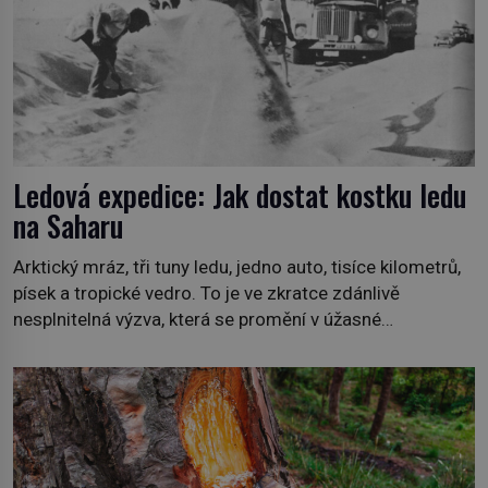
Ledová expedice: Jak dostat kostku ledu
na Saharu
Arktický mráz, tři tuny ledu, jedno auto, tisíce kilometrů,
písek a tropické vedro. To je ve zkratce zdánlivě
nesplnitelná výzva, která se promění v úžasné
dobrodružství a důkaz, že nic není nemožné. Vše začíná
na podzim 1958 jako hec. Rádio Luxembourg přichází s
neobvyklou výzvou. Tomu, kdo dokáže dopravit ze
severního polárního kruhu na […]