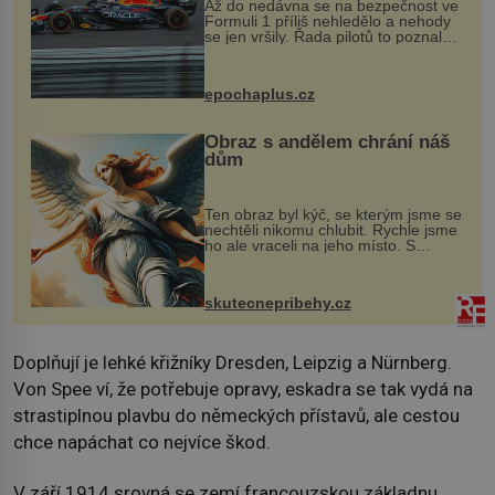
Až do nedávna se na bezpečnost ve
Formuli 1 příliš nehledělo a nehody
se jen vršily. Řada pilotů to poznala
na vlastní kůži, často s trvalými
následky nebo bohužel i ztrátou
života. Dnes nepochopiteln...
epochaplus.cz
Obraz s andělem chrání náš
dům
Ten obraz byl kýč, se kterým jsme se
nechtěli nikomu chlubit. Rychle jsme
ho ale vraceli na jeho místo. S
manželem Vaškem jsme si pořídili
chaloupku, takový domek na severu
Čech, kde jsme si naplánova...
skutecnepribehy.cz
Doplňují je lehké křižníky Dresden, Leipzig a Nürnberg.
Von Spee ví, že potřebuje opravy, eskadra se tak vydá na
strastiplnou plavbu do německých přístavů, ale cestou
chce napáchat co nejvíce škod.
V září 1914 srovná se zemí francouzskou základnu