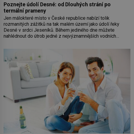
Poznejte údolí Desné: od Dlouhých strání po
termální prameny
Jen málokteré místo v České republice nabízí tolik
rozmanitých zážitků na tak malém území jako údolí řeky
Desné v srdci Jeseníků. Během jediného dne můžete
nahlédnout do útrob jedné z nejvýznamnějších vodních
elektráren v Evropě, vydat se na horské hřebeny, projet se na
koloběžce a den zakončit poznáváním památek ve Velkých
Losinách nebo v termálním