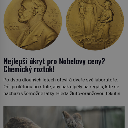
Nejlepší úkryt pro Nobelovy ceny?
Chemický roztok!
Po dvou dlouhých letech otevírá dveře své laboratoře.
Oči prolétnou po stole, aby pak ulpěly na regálu, kde se
nachází všemožné látky. Hledá žluto-oranžovou tekutinu,
jakmile ji zahlédne, nesmírně se mu uleví. Teď může svůj
plán dokončit. Pod termínem aqua regia se skrývá
směs s názvem lučavka královská. Svůj přídomek nemá
pro nic za nic, […]