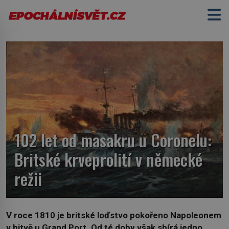
102 let od masakru u Coronelu:
Britské krveprolití v německé
režii
V roce 1810 je britské loďstvo pokořeno Napoleonem
v bitvě u Grand Port. Od té doby však sbírá jedno