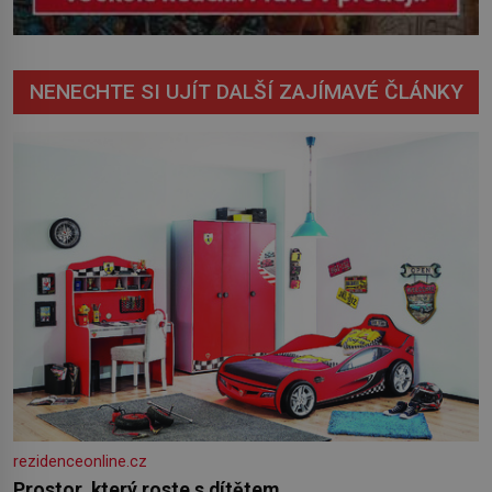
NENECHTE SI UJÍT DALŠÍ ZAJÍMAVÉ ČLÁNKY
rezidenceonline.cz
Prostor, který roste s dítětem