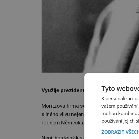
Hochschild bedl
Tyto webové
Využije prezidenta
K personalizaci 
vašem používání n
Moritzova firma se ve 30. letech 20. stole
mohou kombinovat
silného vlivu nejenom ekonomického, ale i 
používání jejich 
rodném Německu.
ZOBRAZIT VŠEC
Není lhostejný k situaci tamních Židů, k