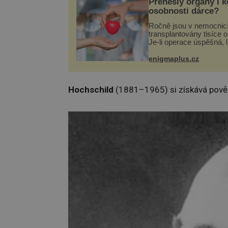
Přenesly orgány i 
osobnosti dárce?
Ročně jsou v nemocnic
transplantovány tisíce 
Je-li operace úspěšná, 
tělo přijme darovaný or
své a pacient může vés
enigmaplus.cz
plnohodnotný život. Ale
při transplantaci nepřijí
Hochschild
(1881–1965) si získává pověs