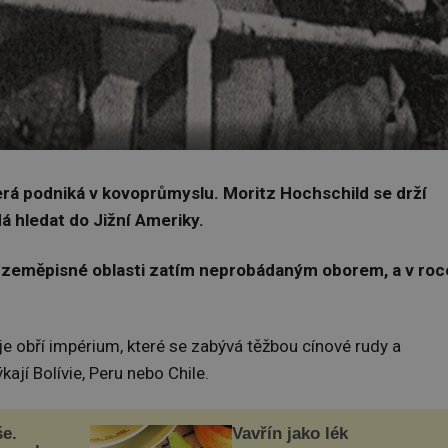
erá podniká v kovoprůmyslu.
Moritz Hochschild se drží
á hledat do Jižní Ameriky.
to zeměpisné oblasti zatím neprobádaným oborem, a v roc
je obří impérium, které se zabývá těžbou cínové rudy a
kají Bolívie, Peru nebo Chile.
še.
Vavřín jako lék