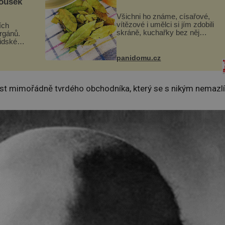
kousek
Všichni ho známe, císařové,
vítězové i umělci si jím zdobili
ích
skráně, kuchařky bez něj
orgánů.
neuvaří, a to ještě nevíte, že
lidské
bobkový list může výrazně
gán za
zmírnit některé naše neduhy.
t
panidomu.cz
Obsahuje v malém množství
 co když
ně...
mám...
t mimořádně tvrdého obchodníka, který se s nikým nemazlí