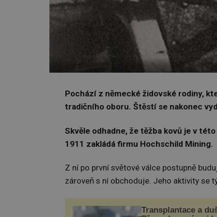
Pochází z německé židovské rodiny, kt
tradičního oboru. Štěstí se nakonec vyd
Skvěle odhadne, že těžba kovů je v té
1911 zakládá firmu Hochschild Mining.
Z ní po první světové válce postupně budu
zároveň s ní obchoduje. Jeho aktivity se tý
Transplantace a du