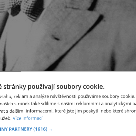
ivě sleduje dění v nacistickém Německu.
 stránky používají soubory cookie.
obsahu, reklam a analýze návštěvnosti používáme soubory cookie.
ašich stránek také sdílíme s našimi reklamními a analytickými par
tí ocitá na vrcholu. Její šéf obrovsky zbohatne. Dosáhne
 s dalšími informacemi, které jste jim poskytli nebo které shro
politického. Zároveň velice pečlivě sleduje vývoj ve svém
služeb.
Více informací
HNY PARTNERY
(1616) →
terá se současně s nástupem nacistického vůdce
Adolfa Hitle