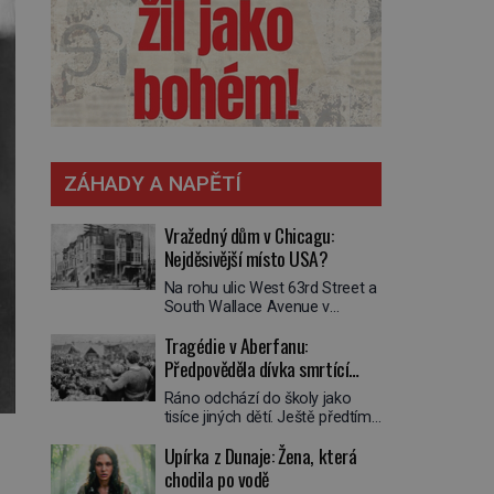
ZÁHADY A NAPĚTÍ
Vražedný dům v Chicagu:
Nejděsivější místo USA?
Na rohu ulic West 63rd Street a
South Wallace Avenue v
Chicagu stojí nenápadná pošta.
Tragédie v Aberfanu:
Nemá žádný speciální nápis ani
pamětní desku. A přesto prý
Předpověděla dívka smrtící
místní zaměstnanci neradi
sesuv půdy?
Ráno odchází do školy jako
chodí do sklepa. Právě tady
tisíce jiných dětí. Ještě předtím
totiž sídlil sériový vrah H. H.
se ale svěří matce s podivným
Holmes a také
Upírka z Dunaje: Žena, která
snem. Ve škole, kterou dobře
nejpropracovanější past na lidi
zná, tentokrát nevidí budovu ani
chodila po vodě
v dějinách americké
spolužáky. Místo nich se před ní