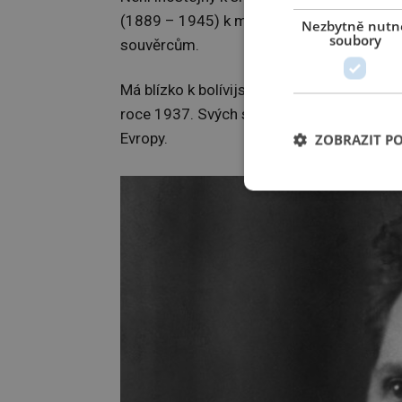
(1889 – 1945) k moci rapidně zhoršuje.
Nezbytně nutn
soubory
souvěrcům.
Má blízko k bolívijskému prezidentovi
Ger
roce 1937. Svých styků Moritz brzy náležit
Evropy.
ZOBRAZIT P