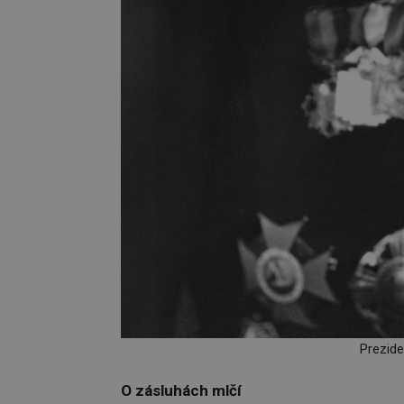
Prezid
O zásluhách mlčí