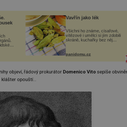
še.
Vavřín jako lék
kousek
Všichni ho známe, císařové,
vítězové i umělci si jím zdobili
ích
skráně, kuchařky bez něj
orgánů.
neuvaří, a to ještě nevíte, že
lidské
bobkový list může výrazně
gán za
zmírnit některé naše neduhy.
t
panidomu.cz
Obsahuje v malém množství
 co když
ně...
mám...
nihy objeví, řádový prokurátor
Domenico Vito
sepíše obviněn
 klášter opouští…