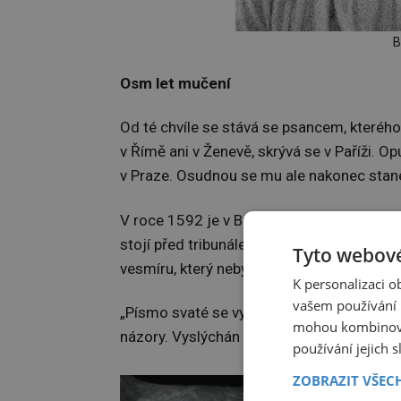
B
Osm let mučení
Od té chvíle se stává se psancem, kteréh
v Římě ani v Ženevě, skrývá se v Paříži. O
v Praze. Osudnou se mu ale nakonec stane 
V roce 1592 je v Benátkách udán svým ž
stojí před tribunálem v Římě. Má odvolat
Tyto webové
vesmíru, který nebyl stvořen Bohem.
K personalizaci 
vašem používání n
„Písmo svaté se vyjadřuje jazykem, který j
mohou kombinovat
názory. Vyslýchán a mučen bude dlouhých
používání jejich 
ZOBRAZIT VŠEC