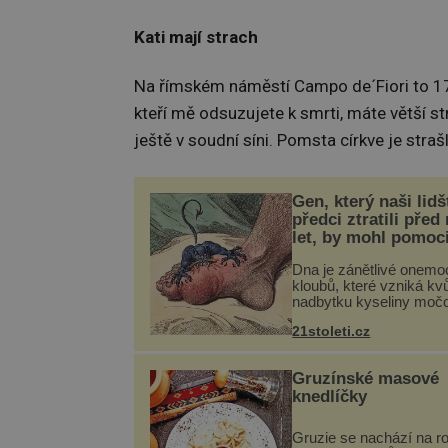
Kati mají strach
Na římském náměstí Campo de´Fiori to 17.
kteří mě odsuzujete k smrti, máte větší st
ještě v soudní síni. Pomsta církve je strašl
Gen, který naši lidš
předci ztratili před
let, by mohl pomoc
léčbou „nemoci krá
Dna je zánětlivé onemo
kloubů, které vzniká kvů
nadbytku kyseliny moč
těle. Ta se ve formě kry
21stoleti.cz
ukládá v blízkosti kloub
nejčastěji přitom postih
na nohou, a způsobuje b
Gruzínské masové
knedlíčky
Gruzie se nachází na r