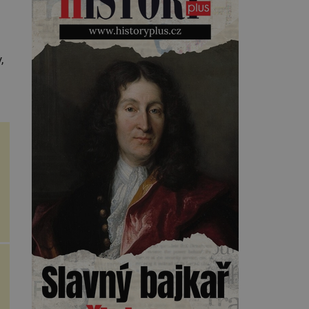
toho, napoví mu potetované
paže. Námořnická kérka je totiž
něco jako uniforma. Tetování
jako takové má velmi hlubokou
minulost. Tetovaný je už
,
pračlověk Ötzi, který zemřel […]