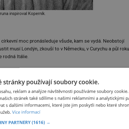
runa inspiroval Koperník.
o církevní moc pronásleduje všude, kam se vydá. Neobstojí
pustit musí Londýn, zkouší to v Německu, v Curychu a půl roku
rodná Itálie.
ákem
Giovannim Mocenigem
(1531–1598), a zanedlouho u
 osm svých kacířských tvrzení včetně těch o nekonečném
 stránky používají soubory cookie.
obsahu, reklam a analýze návštěvnosti používáme soubory cookie.
ašich stránek také sdílíme s našimi reklamními a analytickými par
e přístupný věřícím, a neobrací se k vědcům,“ brání Bruno sv
 s dalšími informacemi, které jste jim poskytli nebo které shro
 osm let.
služeb.
Více informací
HNY PARTNERY
(1616) →