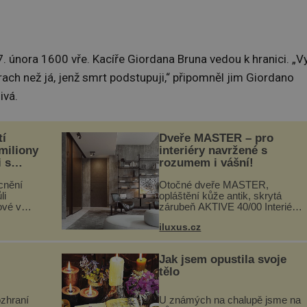
 února 1600 vře. Kacíře Giordana Bruna vedou k hranici. „Vy
rach než já, jenž smrt podstupuji,“ připomněl jim Giordano
ivá.
tí
Dveře MASTER – pro
 miliony
interiéry navržené s
i s
rozumem i vášní!
lů“
cnění
Otočné dveře MASTER,
li
opláštění kůže antik, skrytá
ové v
zárubeň AKTIVE 40/00 Interiéry
stalků
navrhované na zakázku často
iluxus.cz
ů,
vyžadují atypické rozměry nejen
uje palce
nábytku, ale i otvorových prvků.
ole...
Technické zázemí dnes umož...
Jak jsem opustila svoje
tělo
ozhraní
U známých na chalupě jsme na