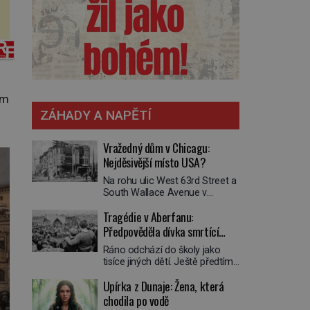
ím
ZÁHADY A NAPĚTÍ
Vražedný dům v Chicagu:
Nejděsivější místo USA?
Na rohu ulic West 63rd Street a
South Wallace Avenue v
Chicagu stojí nenápadná pošta.
Tragédie v Aberfanu:
Nemá žádný speciální nápis ani
pamětní desku. A přesto prý
Předpověděla dívka smrtící
místní zaměstnanci neradi
sesuv půdy?
Ráno odchází do školy jako
chodí do sklepa. Právě tady
tisíce jiných dětí. Ještě předtím
totiž sídlil sériový vrah H. H.
se ale svěří matce s podivným
Holmes a také
Upírka z Dunaje: Žena, která
snem. Ve škole, kterou dobře
nejpropracovanější past na lidi
zná, tentokrát nevidí budovu ani
chodila po vodě
v dějinách americké
spolužáky. Místo nich se před ní