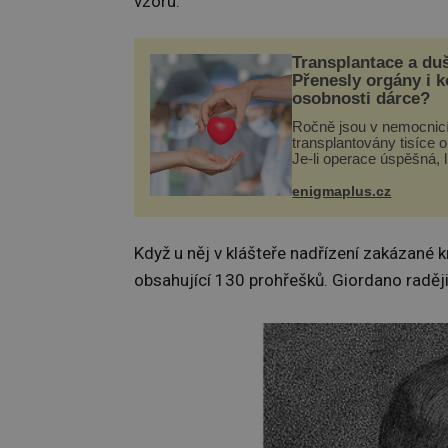
vzoru.
Transplantace a du
Přenesly orgány i 
osobnosti dárce?
Ročně jsou v nemocnic
transplantovány tisíce 
Je-li operace úspěšná, 
tělo přijme darovaný or
své a pacient může vés
enigmaplus.cz
plnohodnotný život. Ale
při transplantaci nepřijí
Když u něj v klášteře nadřízení zakázané k
obsahující 130 prohřešků. Giordano raději