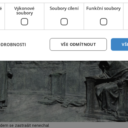
é
Výkonové
Soubory cílení
Funkční soubory
soubory
ODROBNOSTI
VŠE ODMÍTNOUT
VŠ
dem se zastrašit nenechal.