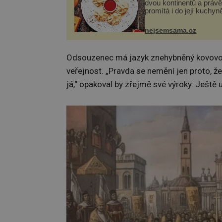
dvou kontinentů a právě
promítá i do její kuchyn
se v ní evropské a asij
a díky tomu vznikají ro
nejsemsama.cz
chuťově bohaté pokrmy,
rozhodně st...
Odsouzenec má jazyk znehybněný kovovou s
veřejnost. „Pravda se nemění jen proto, že j
já,“ opakoval by zřejmě své výroky. Ještě u