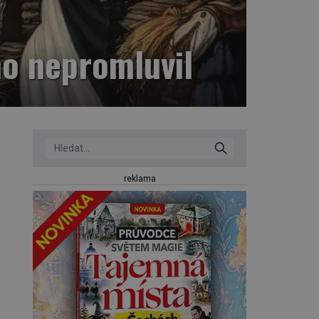
no nepromluvil
reklama