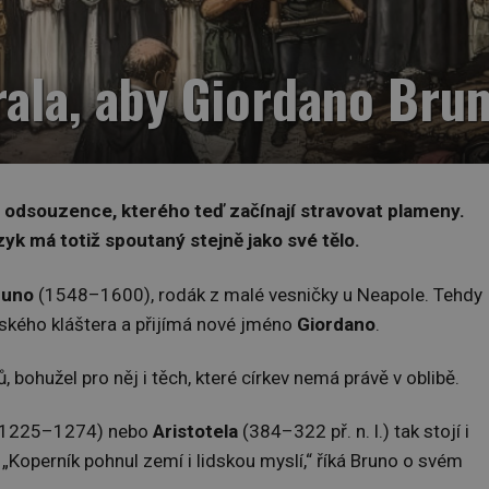
rala, aby Giordano Bru
o odsouzence, kterého teď začínají stravovat plameny.
zyk má totiž spoutaný stejně jako své tělo.
runo
(1548–1600), rodák z malé vesničky u Neapole. Tehdy
ského kláštera a přijímá nové jméno
Giordano
.
, bohužel pro něj i těch, které církev nemá právě v oblibě.
1225–1274) nebo
Aristotela
(384–322 př. n. l.) tak stojí i
Koperník pohnul zemí i lidskou myslí,“ říká Bruno o svém