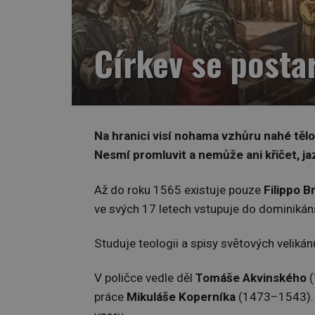
Církev se posta
Na hranici visí nohama vzhůru nahé těl
Nesmí promluvit a nemůže ani křičet, ja
Až do roku 1565 existuje pouze
Filippo B
ve svých 17 letech vstupuje do dominikán
Studuje teologii a spisy světových velikánů
V poličce vedle děl
Tomáše Akvinského
(
práce
Mikuláše Koperníka
(1473–1543). „