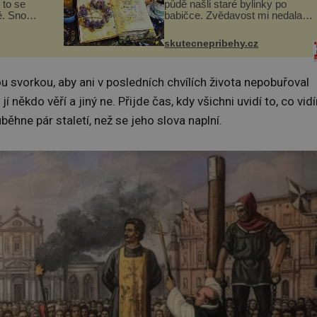
 to se
půdě našli staré bylinky po
ě. Snoubí
babičce. Zvědavost mi nedala a
ské chutě
připravila jsem si z nich
zmanité a
lektvar… Zimní pobyt na
skutecnepribehy.cz
 které
chalupě se pro mě vlastní vinou
změnil v děsivý zážitek, na kt...
vorkou, aby ani v posledních chvílích života nepobuřoval
í někdo věří a jiný ne. Přijde čas, kdy všichni uvidí to, co vid
běhne pár staletí, než se jeho slova naplní.