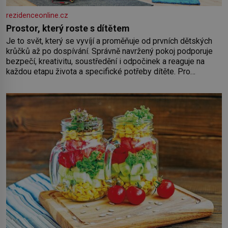
rezidenceonline.cz
Prostor, který roste s dítětem
Je to svět, který se vyvíjí a proměňuje od prvních dětských
krůčků až po dospívání. Správně navržený pokoj podporuje
bezpečí, kreativitu, soustředění i odpočinek a reaguje na
každou etapu života a specifické potřeby dítěte. Pro
nejmenší je klíčová jednoduchost, měkkost a bezpečí, proto
by pokoj miminka měl působit především klidně a útulně.
Předškolní věk je