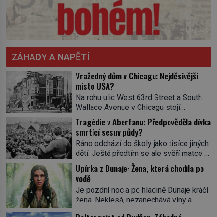
ZÁHADY A NAPĚTÍ
Vražedný dům v Chicagu: Nejděsivější
místo USA?
Na rohu ulic West 63rd Street a South
Wallace Avenue v Chicagu stojí
nenápadná pošta. Nemá žádný speciální
Tragédie v Aberfanu: Předpověděla dívka
nápis ani pamětní desku. A přesto prý
smrtící sesuv půdy?
místní zaměstnanci neradi chodí do
Ráno odchází do školy jako tisíce jiných
sklepa. Právě tady totiž sídlil sériový
dětí. Ještě předtím se ale svěří matce s
vrah H. H. Holmes a také
podivným snem. Ve škole, kterou dobře
nejpropracovanější past na lidi
Upírka z Dunaje: Žena, která chodila po
zná, tentokrát nevidí budovu ani
v dějinách americké kriminalistiky.
vodě
spolužáky. Místo nich se před ní tyčí
Herman Webster Mudgett (1861–1896)
Je pozdní noc a po hladině Dunaje kráčí
cosi temného. O několik hodin později je
přijíždí […]
žena. Neklesá, nezanechává vlny a
mrtvá. Mohla devítiletá Zahlédla vlastní
pohybuje se tiše, jako by černá voda
osud? Dne 21. října 1966 se velšská
Poltergeist od Rudňan: Záhadné