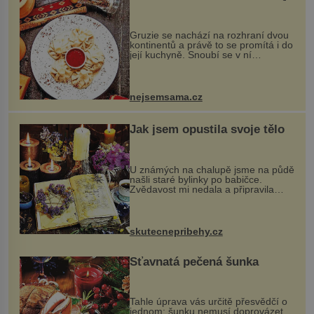
Gruzie se nachází na rozhraní dvou
kontinentů a právě to se promítá i do
její kuchyně. Snoubí se v ní
evropské a asijské chutě a díky tomu
vznikají rozmanité a chuťově bohaté
pokrmy, které rozhodně st...
nejsemsama.cz
Jak jsem opustila svoje tělo
U známých na chalupě jsme na půdě
našli staré bylinky po babičce.
Zvědavost mi nedala a připravila
jsem si z nich lektvar… Zimní pobyt
na chalupě se pro mě vlastní vinou
změnil v děsivý zážitek, na kt...
skutecnepribehy.cz
Šťavnatá pečená šunka
Tahle úprava vás určitě přesvědčí o
jednom: šunku nemusí doprovázet