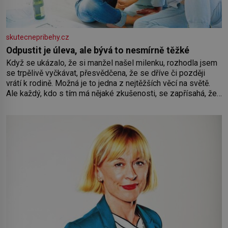
skutecnepribehy.cz
Odpustit je úleva, ale bývá to nesmírně těžké
Když se ukázalo, že si manžel našel milenku, rozhodla jsem
se trpělivě vyčkávat, přesvědčena, že se dříve či později
vrátí k rodině. Možná je to jedna z nejtěžších věcí na světě.
Ale každý, kdo s tím má nějaké zkušenosti, se zapřísahá, že
pokud odpustíte, znatelně se vám uleví. Když se ke mně
doneslo, že si manžel pořídil milenku,