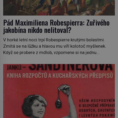
Pád Maximiliena Robespierra: Zuřivého
jakobína nikdo nelitoval?
V horké letní noci trpí Robespierre krutými bolestmi.
Zmítá se na lůžku a hlavou mu víří kolotoč myšlenek.
Když se probere z mdlob, vzpomene si na jednu
z pařížských jasnovidek, kterou před lety navštívil.
Prorokovala mu tragický osud. Tehdy se jí vysmál.
„Robespierre to dotáhne hodně daleko,“ prohlásil o něm
jiný významný francouzský revolucionář, Honoré de
Mirabeau […]