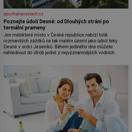
epochanacestach.cz
Poznejte údolí Desné: od Dlouhých strání po
termální prameny
Jen málokteré místo v České republice nabízí tolik
rozmanitých zážitků na tak malém území jako údolí řeky
Desné v srdci Jeseníků. Během jediného dne můžete
nahlédnout do útrob jedné z nejvýznamnějších vodních
elektráren v Evropě, vydat se na horské hřebeny, projet se na
koloběžce a den zakončit poznáváním památek ve Velkých
Losinách nebo v termálním