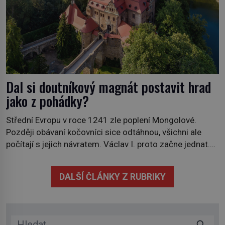
Dal si doutníkový magnát postavit hrad
jako z pohádky?
Střední Evropu v roce 1241 zle poplení Mongolové.
Později obávaní kočovníci sice odtáhnou, všichni ale
počítají s jejich návratem. Václav I. proto začne jednat.
Na další případné řádění barbarů z východu se chce
pečlivě připravit! Český král Václav I. (1205–1253)
DALŠÍ ČLÁNKY Z RUBRIKY
přijme opatření, která mají posílit obranu jeho království.
Zajistit hodlá především severní hranici. Na […]