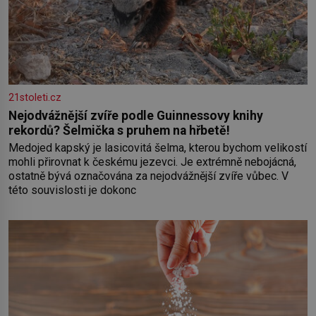
21stoleti.cz
Nejodvážnější zvíře podle Guinnessovy knihy
rekordů? Šelmička s pruhem na hřbetě!
Medojed kapský je lasicovitá šelma, kterou bychom velikostí
mohli přirovnat k českému jezevci. Je extrémně nebojácná,
ostatně bývá označována za nejodvážnější zvíře vůbec. V
této souvislosti je dokonc