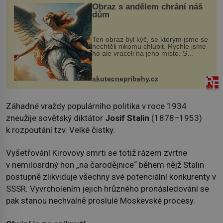
Obraz s andělem chrání náš
dům
Ten obraz byl kýč, se kterým jsme se
nechtěli nikomu chlubit. Rychle jsme
ho ale vraceli na jeho místo. S
manželem Vaškem jsme si pořídili
chaloupku, takový domek na severu
Čech, kde jsme si naplánova...
skutecnepribehy.cz
Záhadné vraždy populárního politika v roce 1934
zneužije sovětský diktátor
Josif Stalin
(1878–1953)
k rozpoutání tzv. Velké čistky.
Vyšetřování Kirovovy smrti se totiž rázem zvrtne
v nemilosrdný hon „na čarodějnice“ během nějž Stalin
postupně zlikviduje všechny své potenciální konkurenty v
SSSR. Vyvrcholením jejich hrůzného pronásledování se
pak stanou nechvalně proslulé Moskevské procesy.