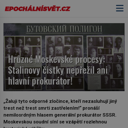
Hrůzné Moskevské procesy:
Stalinovy čistky nepřežil ani
hlavní prokurátor!
„Žaluji tyto odporné zločince, kteří nezasluhují jiný
trest než trest smrti zastřelením!“
pronáší
nemilosrdným hlasem generální prokurátor SSSR.
Moskevskou soudní síní se vzápětí rozlehnou