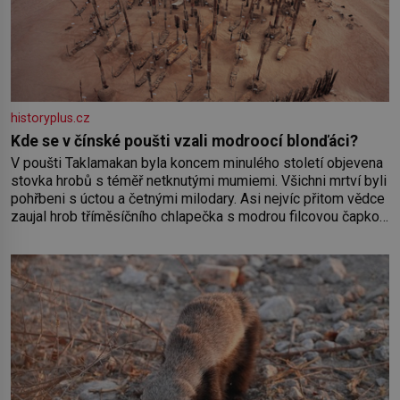
historyplus.cz
Kde se v čínské poušti vzali modroocí blonďáci?
V poušti Taklamakan byla koncem minulého století objevena
stovka hrobů s téměř netknutými mumiemi. Všichni mrtví byli
pohřbeni s úctou a četnými milodary. Asi nejvíc přitom vědce
zaujal hrob tříměsíčního chlapečka s modrou filcovou čapkou,
z níž se draly blonďaté vlásky. Fakt, že jsou těla dávných lidí
nesmírně dobře zachovalá, přičítají odborníci zdejším
klimatickým podmínkám. Sucho, prosolené písky a extrémně