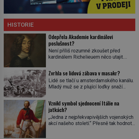
HISTORIE
Odepřela Akademie kardinálovi
poslušnost?
Není příliš rozumné zkoušet před
kardinálem Richelieuem něco utajit.
První ministr se dříve či později dozví o
všem a s potenciálními spiklenci umí
Zvrhla se lidová zábava v masakr?
rázně zatočit. Od roku 1629 se
Lidé se tlačí u amsterdamského kanálu.
setkávají v pařížském domě
Mladý muž se z plující loďky snaží
spisovatele Valentina Conrarta (1603–
sundat živého úhoře zavěšeného nad
1675). Diskutují o literárních dílech.
hladinou na laně. Zavrávorá a padá do
Nikomu se tím ale příliš nechlubí. Někdo
Vznikl symbol sjednocení Itálie na
vody. Diváci křičí a smějí se. Nevinná
by jejich spolek klidně mohl považovat
jatkách?
pouliční zábava, dalo by se říct. V
za nelegální. […]
„Jedna z nejpřekvapivějších vojenských
nizozemských městech má svou tradici,
akcí našeho století.“ Přesně tak hodnotí
hlavně v lidových čtvrtích. Aspoň na
americký list The New-York Tribune v
chvilku se při ní můžou […]
roce 1860 dobytí sicilského Palerma.