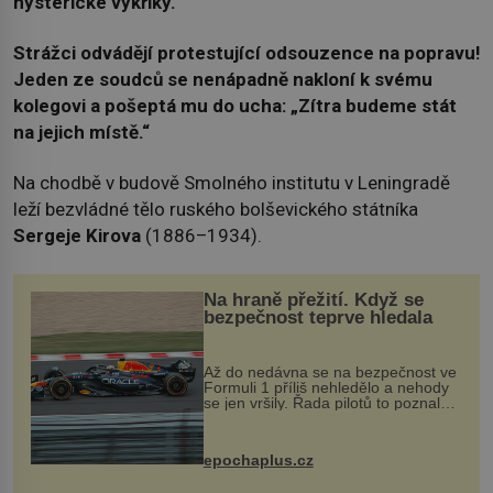
hysterické výkřiky.
Strážci odvádějí protestující odsouzence na popravu!
Jeden ze soudců se nenápadně nakloní k svému
kolegovi a pošeptá mu do ucha: „Zítra budeme stát
na jejich místě.“
Na chodbě v budově Smolného institutu v Leningradě
leží bezvládné tělo ruského bolševického státníka
Sergeje Kirova
(1886–1934).
Na hraně přežití. Když se
bezpečnost teprve hledala
Až do nedávna se na bezpečnost ve
Formuli 1 příliš nehledělo a nehody
se jen vršily. Řada pilotů to poznala
na vlastní kůži, často s trvalými
následky nebo bohužel i ztrátou
života. Dnes nepochopiteln...
epochaplus.cz