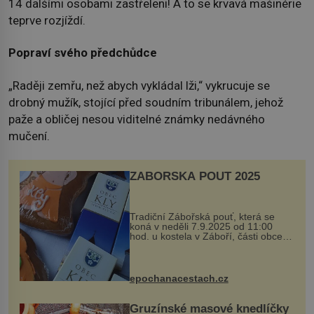
14 dalšími osobami zastřeleni! A to se krvavá mašinérie
teprve rozjíždí.
Popraví svého předchůdce
„Raději zemřu, než abych vykládal lži,“ vykrucuje se
drobný mužík, stojící před soudním tribunálem, jehož
paže a obličej nesou viditelné známky nedávného
mučení.
ZÁBOŘSKÁ POUŤ 2025
Tradiční Zábořská pouť, která se
koná v neděli 7.9.2025 od 11:00
hod. u kostela v Záboří, části obce
Kly u Mělníka. V programu naleznete
komentovanou prohlídku kostela,
dobovou hudbu, řemesla, atrakce...
epochanacestach.cz
Gruzínské masové knedlíčky