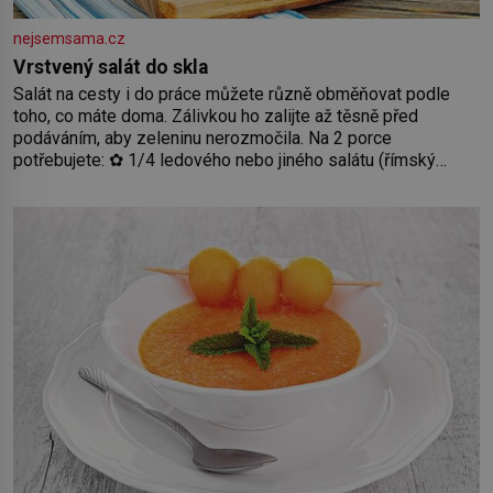
nejsemsama.cz
Vrstvený salát do skla
Salát na cesty i do práce můžete různě obměňovat podle
toho, co máte doma. Zálivkou ho zalijte až těsně před
podáváním, aby zeleninu nerozmočila. Na 2 porce
potřebujete: ✿ 1/4 ledového nebo jiného salátu (římský
salát, polníček…) ✿ 1 malá konzerva kukuřice ✿ ½ okurky ✿
2 rajčata Zálivka: ✿ 4 lžíce olivového oleje ✿ 1 lžíci citronové
šťávy ✿ ½ stroužku