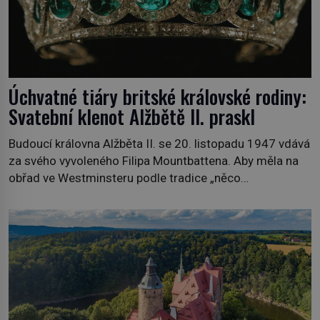
Úchvatné tiáry britské královské rodiny:
Svatební klenot Alžbětě II. praskl
Budoucí královna Alžběta II. se 20. listopadu 1947 vdává
za svého vyvoleného Filipa Mountbattena. Aby měla na
obřad ve Westminsteru podle tradice „něco
vypůjčeného“, její matka jí věnuje jedinečný šperk ze své
soukromé kolekce – diamantovou tiáru královny Marie.
„Je to ošklivá špičatá tiára,“ zhodnotil klenot britský
politik Sir Henry Channon (1897–1958), když si […]