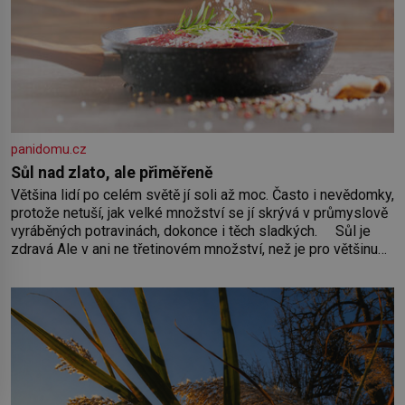
panidomu.cz
Sůl nad zlato, ale přiměřeně
Většina lidí po celém světě jí soli až moc. Často i nevědomky,
protože netuší, jak velké množství se jí skrývá v průmyslově
vyráběných potravinách, dokonce i těch sladkých. Sůl je
zdravá Ale v ani ne třetinovém množství, než je pro většinu
populace běžné. Její základní složky– sodík a chlór – jsou
zásadní pro správné hospodaření