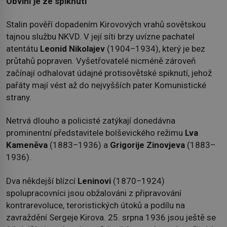
Obviní je ze spiknutí
Stalin pověří dopadením Kirovových vrahů sovětskou
tajnou službu NKVD. V její síti brzy uvízne pachatel
atentátu
Leonid Nikolajev
(1904–1934), který je bez
průtahů popraven. Vyšetřovatelé nicméně zároveň
začínají odhalovat údajné protisovětské spiknutí, jehož
pařáty mají vést až do nejvyšších pater Komunistické
strany.
Netrvá dlouho a policisté zatýkají donedávna
prominentní představitele bolševického režimu
Lva
Kameněva
(1883–1936) a
Grigorije Zinovjeva
(1883–
1936).
Dva někdejší blízcí
Leninovi
(1870–1924)
spolupracovníci jsou obžalováni z připravování
kontrarevoluce, teroristických útoků a podílu na
zavraždění Sergeje Kirova. 25. srpna 1936 jsou ještě se