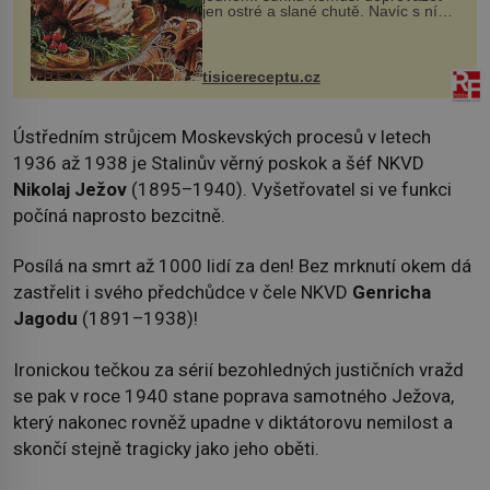
jen ostré a slané chutě. Navíc s ní
nakrmíte poměrně hodně hladových
krků. Ingredience sádlo 3 kg šunky
vcelku 3 stroužky česneku hl...
tisicereceptu.cz
Ústředním strůjcem Moskevských procesů v letech
1936 až 1938 je Stalinův věrný poskok a šéf NKVD
Nikolaj Ježov
(1895–1940). Vyšetřovatel si ve funkci
počíná naprosto bezcitně.
Posílá na smrt až 1000 lidí za den! Bez mrknutí okem dá
zastřelit i svého předchůdce v čele NKVD
Genricha
Jagodu
(1891–1938)!
Ironickou tečkou za sérií bezohledných justičních vražd
se pak v roce 1940 stane poprava samotného Ježova,
který nakonec rovněž upadne v diktátorovu nemilost a
skončí stejně tragicky jako jeho oběti.