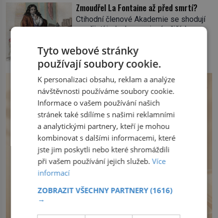
Na jeho počátku přitom stála zhruba
Zmoudřel La Fontaine až před smrtí?
tisícovka Červených košil, které vedl do
Ctihodní členové Akademie se shodují
boje slavný italský revolucionář
na přijetí jednoho z nejznámějších
Giuseppe Garibaldi. Pro své
spisovatelů do svých řad. Čeká se jen
skálopevné přesvědčení o nutnosti
Tyto webové stránky
na potvrzení volby králem. „Cože? La
sjednotit Itálii se nejednou ocitl v
Fontaine? Toho nikdy neschválím!“
používají soubory cookie.
hledáčku úřadů i […]
prská panovník. Dlouho se Jean de La
Fontaine, narozený 8. července 1621,
K personalizaci obsahu, reklam a analýze
nemůže rozhodnout, co v životě vlastně
návštěvnosti používáme soubory cookie.
bude dělat. Převezme práci lesního
Informace o vašem používání našich
dozorce po svém otci, ale víc […]
stránek také sdílíme s našimi reklamními
a analytickými partnery, kteří je mohou
kombinovat s dalšími informacemi, které
jste jim poskytli nebo které shromáždili
při vašem používání jejich služeb.
Více
informací
ZOBRAZIT VŠECHNY PARTNERY
(1616)
→