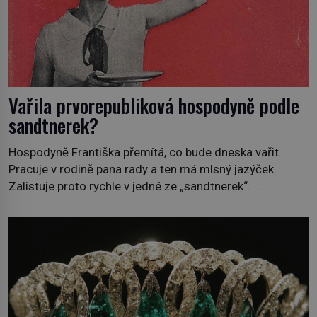
Vařila prvorepubliková hospodyně podle
sandtnerek?
Hospodyně Františka přemítá, co bude dneska vařit.
Pracuje v rodině pana rady a ten má mlsný jazýček.
Zalistuje proto rychle v jedné ze „sandtnerek“.
„Zaplaťpánbůh, že už nemusíme chodit s lístky,“
povzdechne si směrem ke služce, kterou má v kuchyni k
ruce. Ještě v prvních letech nové republiky fungoval kvůli
nedostatku zboží přídělový systém. […]