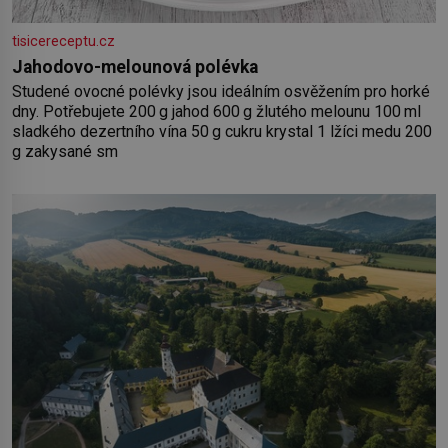
tisicereceptu.cz
Jahodovo-melounová polévka
Studené ovocné polévky jsou ideálním osvěžením pro horké
dny. Potřebujete 200 g jahod 600 g žlutého melounu 100 ml
sladkého dezertního vína 50 g cukru krystal 1 lžíci medu 200
g zakysané sm