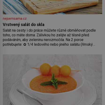
nejsemsama.cz
Vrstvený salát do skla
Salát na cesty i do práce můžete různě obměňovat podle
toho, co máte doma. Zálivkou ho zalijte až těsně před
podáváním, aby zeleninu nerozmočila. Na 2 porce
potřebujete: ✿ 1/4 ledového nebo jiného salátu (římský
salát, polníček…) ✿ 1 malá konzerva kukuřice ✿ ½ okurky ✿
2 rajčata Zálivka: ✿ 4 lžíce olivového oleje ✿ 1 lžíci citronové
šťávy ✿ ½ stroužku