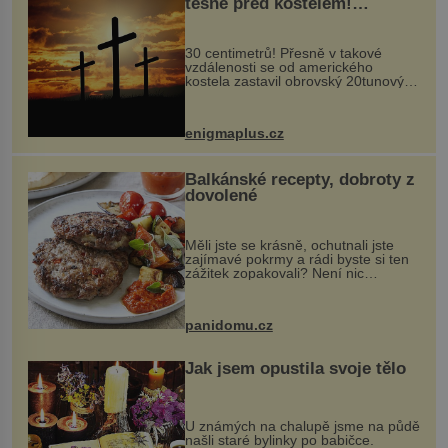
těsně před kostelem!
Ochránila ho boží síla?
30 centimetrů! Přesně v takové
vzdálenosti se od amerického
kostela zastavil obrovský 20tunový
balvan, který se v květnu 2014
nečekaně odtrhl od nedaleké skály
při její demolici. Podle místních stojí
enigmaplus.cz
...
Balkánské recepty, dobroty z
dovolené
Měli jste se krásně, ochutnali jste
zajímavé pokrmy a rádi byste si ten
zážitek zopakovali? Není nic
snazšího. Pljeskavica (10 porcí)
Možná jste ji ochutnali na dovolené v
bývalé Jugoslávii, lze ji vi...
panidomu.cz
Jak jsem opustila svoje tělo
U známých na chalupě jsme na půdě
našli staré bylinky po babičce.