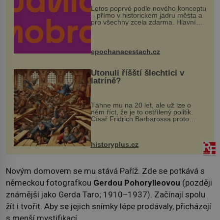
Letos poprvé podle nového konceptu
– přímo v historickém jádru města a
pro všechny zcela zdarma. Hlavní
program se odehraje na Karlově a
Husově náměstí. Návštěvníci se
mohou těšit na víno, burčák, pes...
epochanacestach.cz
Utonuli říšští šlechtici v
latríně?
Táhne mu na 20 let, ale už lze o
něm říct, že je to ostřílený politik.
Císař Fridrich Barbarossa proto
posílá svého syna a dědice Jindřicha
VI. do Erfurtu, aby se stal
prostředníkem při řešení sporu m...
historyplus.cz
Novým domovem se mu stává Paříž. Zde se potkává s
německou fotografkou
Gerdou Pohorylleovou
(později
známější jako Gerda Taro; 1910–1937). Začínají spolu
žít i tvořit. Aby se jejich snímky lépe prodávaly, přicházejí
s menší mystifikací.