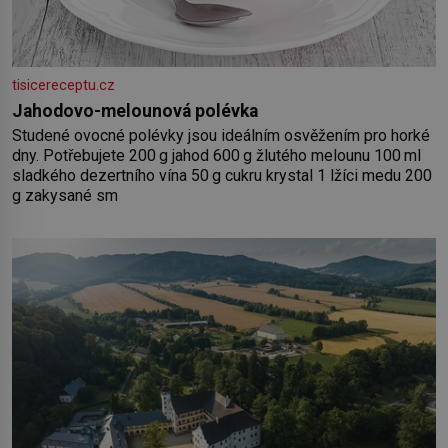
tisicereceptu.cz
Jahodovo-melounová polévka
Studené ovocné polévky jsou ideálním osvěžením pro horké
dny. Potřebujete 200 g jahod 600 g žlutého melounu 100 ml
sladkého dezertního vína 50 g cukru krystal 1 lžíci medu 200
g zakysané sm