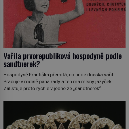
Vařila prvorepubliková hospodyně podle
sandtnerek?
Hospodyně Františka přemítá, co bude dneska vařit.
Pracuje v rodině pana rady a ten má mlsný jazýček.
Zalistuje proto rychle v jedné ze „sandtnerek“.
„Zaplaťpánbůh, že už nemusíme chodit s lístky,“
povzdechne si směrem ke služce, kterou má v kuchyni k
ruce. Ještě v prvních letech nové republiky fungoval kvůli
nedostatku zboží přídělový systém. […]