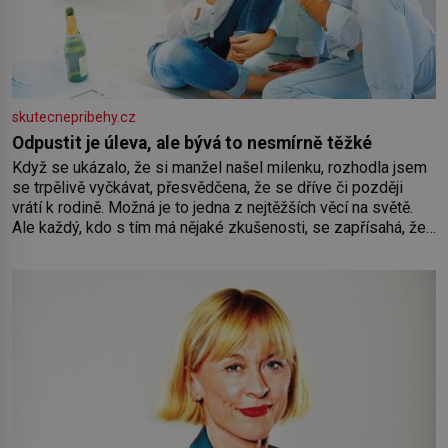
skutecnepribehy.cz
Odpustit je úleva, ale bývá to nesmírně těžké
Když se ukázalo, že si manžel našel milenku, rozhodla jsem
se trpělivě vyčkávat, přesvědčena, že se dříve či později
vrátí k rodině. Možná je to jedna z nejtěžších věcí na světě.
Ale každý, kdo s tím má nějaké zkušenosti, se zapřísahá, že
pokud odpustíte, znatelně se vám uleví. Když se ke mně
doneslo, že si manžel pořídil milenku,