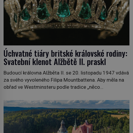
Úchvatné tiáry britské královské rodiny:
Svatební klenot Alžbětě II. praskl
Budoucí královna Alžběta II. se 20. listopadu 1947 vdává
za svého vyvoleného Filipa Mountbattena. Aby měla na
obřad ve Westminsteru podle tradice „něco
vypůjčeného“, její matka jí věnuje jedinečný šperk ze své
soukromé kolekce – diamantovou tiáru královny Marie.
„Je to ošklivá špičatá tiára,“ zhodnotil klenot britský
politik Sir Henry Channon (1897–1958), když si […]