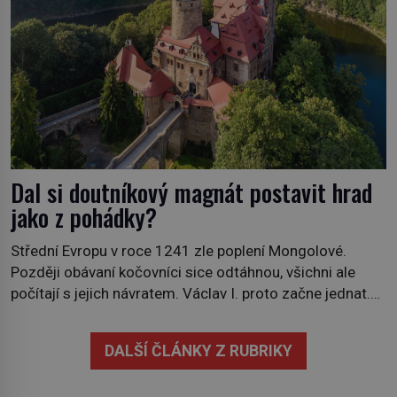
Dal si doutníkový magnát postavit hrad
jako z pohádky?
Střední Evropu v roce 1241 zle poplení Mongolové.
Později obávaní kočovníci sice odtáhnou, všichni ale
počítají s jejich návratem. Václav I. proto začne jednat.
Na další případné řádění barbarů z východu se chce
pečlivě připravit! Český král Václav I. (1205–1253)
DALŠÍ ČLÁNKY Z RUBRIKY
přijme opatření, která mají posílit obranu jeho království.
Zajistit hodlá především severní hranici. Na […]