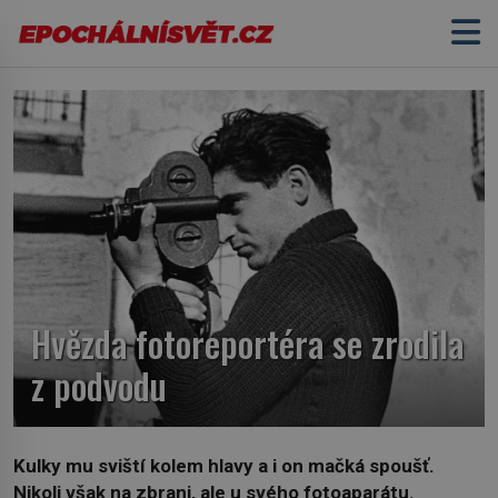
Hvězda fotoreportéra se zrodila
z podvodu
Kulky mu sviští kolem hlavy a i on mačká spoušť.
Nikoli však na zbrani, ale u svého fotoaparátu.