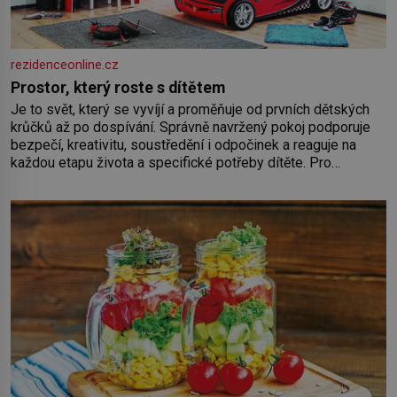
rezidenceonline.cz
Prostor, který roste s dítětem
Je to svět, který se vyvíjí a proměňuje od prvních dětských
krůčků až po dospívání. Správně navržený pokoj podporuje
bezpečí, kreativitu, soustředění i odpočinek a reaguje na
každou etapu života a specifické potřeby dítěte. Pro
nejmenší je klíčová jednoduchost, měkkost a bezpečí, proto
by pokoj miminka měl působit především klidně a útulně.
Předškolní věk je