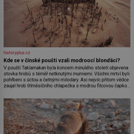
historyplus.cz
Kde se v čínské poušti vzali modroocí blonďáci?
V poušti Taklamakan byla koncem minulého století objevena
stovka hrobů s téměř netknutými mumiemi. Všichni mrtví byli
pohřbeni s úctou a četnými milodary. Asi nejvíc přitom vědce
zaujal hrob tříměsíčního chlapečka s modrou filcovou čapkou,
z níž se draly blonďaté vlásky. Fakt, že jsou těla dávných lidí
nesmírně dobře zachovalá, přičítají odborníci zdejším
klimatickým podmínkám. Sucho, prosolené písky a extrémně