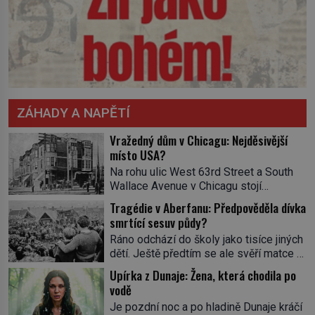
ZÁHADY A NAPĚTÍ
Vražedný dům v Chicagu: Nejděsivější
místo USA?
Na rohu ulic West 63rd Street a South
Wallace Avenue v Chicagu stojí
nenápadná pošta. Nemá žádný speciální
Tragédie v Aberfanu: Předpověděla dívka
nápis ani pamětní desku. A přesto prý
smrtící sesuv půdy?
místní zaměstnanci neradi chodí do
Ráno odchází do školy jako tisíce jiných
sklepa. Právě tady totiž sídlil sériový
dětí. Ještě předtím se ale svěří matce s
vrah H. H. Holmes a také
podivným snem. Ve škole, kterou dobře
nejpropracovanější past na lidi
Upírka z Dunaje: Žena, která chodila po
zná, tentokrát nevidí budovu ani
v dějinách americké kriminalistiky.
vodě
spolužáky. Místo nich se před ní tyčí
Herman Webster Mudgett (1861–1896)
Je pozdní noc a po hladině Dunaje kráčí
cosi temného. O několik hodin později je
přijíždí […]