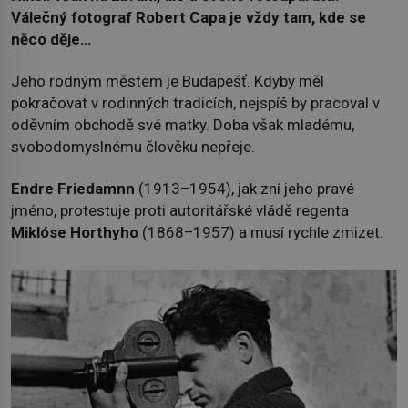
Válečný fotograf Robert Capa je vždy tam, kde se
něco děje…
Jeho rodným městem je Budapešť. Kdyby měl
pokračovat v rodinných tradicích, nejspíš by pracoval v
oděvním obchodě své matky. Doba však mladému,
svobodomyslnému člověku nepřeje.
Endre Friedamnn
(1913–1954), jak zní jeho pravé
jméno, protestuje proti autoritářské vládě regenta
Miklóse Horthyho
(1868–1957) a musí rychle zmizet.