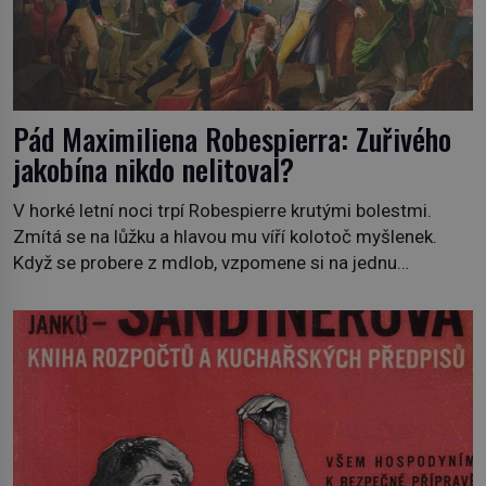
Pád Maximiliena Robespierra: Zuřivého
jakobína nikdo nelitoval?
V horké letní noci trpí Robespierre krutými bolestmi.
Zmítá se na lůžku a hlavou mu víří kolotoč myšlenek.
Když se probere z mdlob, vzpomene si na jednu
z pařížských jasnovidek, kterou před lety navštívil.
Prorokovala mu tragický osud. Tehdy se jí vysmál.
„Robespierre to dotáhne hodně daleko,“ prohlásil o něm
jiný významný francouzský revolucionář, Honoré de
Mirabeau […]