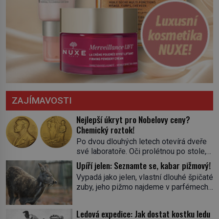
ZAJÍMAVOSTI
Nejlepší úkryt pro Nobelovy ceny?
Chemický roztok!
Po dvou dlouhých letech otevírá dveře
své laboratoře. Oči prolétnou po stole,
aby pak ulpěly na regálu, kde se nachází
Upíří jelen: Seznamte se, kabar pižmový!
všemožné látky. Hledá žluto-oranžovou
Vypadá jako jelen, vlastní dlouhé špičaté
tekutinu, jakmile ji zahlédne, nesmírně
zuby, jeho pižmo najdeme v parfémech
se mu uleví. Teď může svůj plán
celého světa a narazit na něj je velice
dokončit. Pod termínem aqua regia se
těžké. Tato charakteristika sedí na
skrývá směs s názvem lučavka
Ledová expedice: Jak dostat kostku ledu
jediného zástupce zvířecí říše – kabara