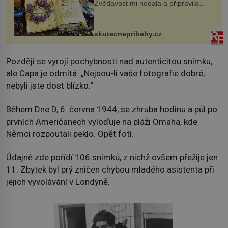
Zvědavost mi nedala a připravila
jsem si z nich lektvar… Zimní pobyt
na chalupě se pro mě vlastní vinou
změnil v děsivý zážitek, na kt...
skutecnepribehy.cz
Později se vyrojí pochybnosti nad autenticitou snímku,
ale Capa je odmítá: „Nejsou-li vaše fotografie dobré,
nebyli jste dost blízko.“
Během Dne D, 6. června 1944, se zhruba hodinu a půl po
prvních Američanech vyloďuje na pláži Omaha, kde
Němci rozpoutali peklo. Opět fotí.
Údajně zde pořídí 106 snímků, z nichž ovšem přežije jen
11. Zbytek byl prý zničen chybou mladého asistenta při
jejich vyvolávání v Londýně.