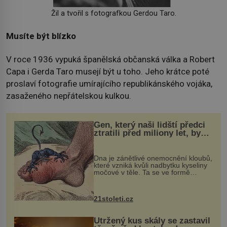
Žil a tvořil s fotografkou Gerdou Taro.
Musíte být blízko
V roce 1936 vypuká španělská občanská válka a Robert
Capa i Gerda Taro musejí být u toho. Jeho krátce poté
proslaví fotografie umírajícího republikánského vojáka,
zasaženého nepřátelskou kulkou.
Gen, který naši lidští předci
ztratili před miliony let, by
mohl pomoci s léčbou
„nemoci králů“
Dna je zánětlivé onemocnění kloubů,
které vzniká kvůli nadbytku kyseliny
močové v těle. Ta se ve formě
krystalků ukládá v blízkosti kloubů,
nejčastěji přitom postihuje palce na
nohou, a způsobuje bole...
21stoleti.cz
Utržený kus skály se zastavil