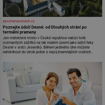
epochanacestach.cz
Poznejte údolí Desné: od Dlouhých strání po
termální prameny
Jen málokteré místo v České republice nabízí tolik
rozmanitých zážitků na tak malém území jako údolí řeky
Desné v srdci Jeseníků. Během jediného dne můžete
nahlédnout do útrob jedné z nejvýznamnějších vodních
elektráren v Evropě, vydat se na horské hřebeny, projet se na
koloběžce a den zakončit poznáváním památek ve Velkých
Losinách nebo v termálním