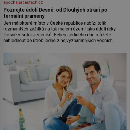
epochanacestach.cz
Poznejte údolí Desné: od Dlouhých strání po
termální prameny
Jen málokteré místo v České republice nabízí tolik
rozmanitých zážitků na tak malém území jako údolí řeky
Desné v srdci Jeseníků. Během jediného dne můžete
nahlédnout do útrob jedné z nejvýznamnějších vodních
elektráren v Evropě, vydat se na horské hřebeny, projet se na
koloběžce a den zakončit poznáváním památek ve Velkých
Losinách nebo v termálním