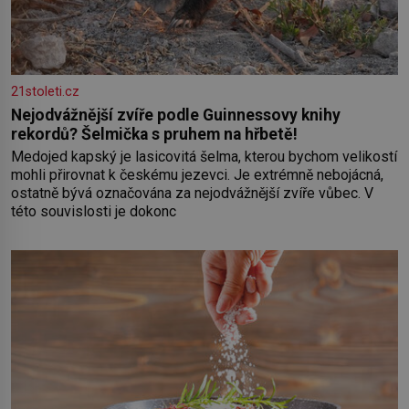
21stoleti.cz
Nejodvážnější zvíře podle Guinnessovy knihy
rekordů? Šelmička s pruhem na hřbetě!
Medojed kapský je lasicovitá šelma, kterou bychom velikostí
mohli přirovnat k českému jezevci. Je extrémně nebojácná,
ostatně bývá označována za nejodvážnější zvíře vůbec. V
této souvislosti je dokonc