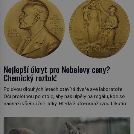
Nejlepší úkryt pro Nobelovy ceny?
Chemický roztok!
Po dvou dlouhých letech otevírá dveře své laboratoře.
Oči prolétnou po stole, aby pak ulpěly na regálu, kde se
nachází všemožné látky. Hledá žluto-oranžovou tekutinu,
jakmile ji zahlédne, nesmírně se mu uleví. Teď může svůj
plán dokončit. Pod termínem aqua regia se skrývá
směs s názvem lučavka královská. Svůj přídomek nemá
pro nic za nic, […]