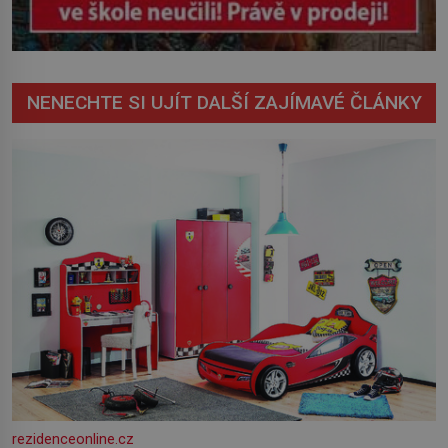
NENECHTE SI UJÍT DALŠÍ ZAJÍMAVÉ ČLÁNKY
rezidenceonline.cz