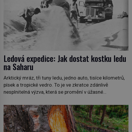
Ledová expedice: Jak dostat kostku ledu
na Saharu
Arktický mráz, tři tuny ledu, jedno auto, tisíce kilometrů,
písek a tropické vedro. To je ve zkratce zdánlivě
nesplnitelná výzva, která se promění v úžasné
dobrodružství a důkaz, že nic není nemožné. Vše začíná
na podzim 1958 jako hec. Rádio Luxembourg přichází s
neobvyklou výzvou. Tomu, kdo dokáže dopravit ze
severního polárního kruhu na […]