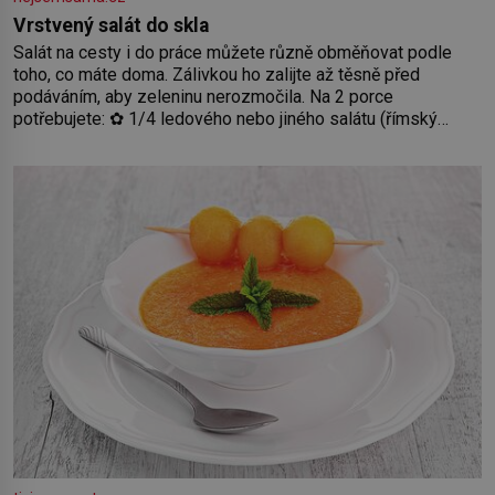
Vrstvený salát do skla
Salát na cesty i do práce můžete různě obměňovat podle
toho, co máte doma. Zálivkou ho zalijte až těsně před
podáváním, aby zeleninu nerozmočila. Na 2 porce
potřebujete: ✿ 1/4 ledového nebo jiného salátu (římský
salát, polníček…) ✿ 1 malá konzerva kukuřice ✿ ½ okurky ✿
2 rajčata Zálivka: ✿ 4 lžíce olivového oleje ✿ 1 lžíci citronové
šťávy ✿ ½ stroužku