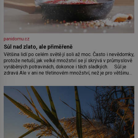
panidomu.cz
Sůl nad zlato, ale přiměřeně
Většina lidí po celém světě jí soli až moc. Často i nevědomky,
protože netuší, jak velké množství se jí skrývá v průmyslově
vyráběných potravinách, dokonce i těch sladkých. Sůl je
zdravá Ale v ani ne třetinovém množství, než je pro většinu
populace běžné. Její základní složky– sodík a chlór – jsou
zásadní pro správné hospodaření