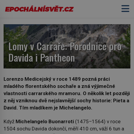
Lomy v Carraře: Porodnice pro
Davida i Pantheon
Lorenzo Medicejský v roce 1489 pozná práci
mladého florentského sochaře a zná výjimečné
vlastnosti carrarského mramoru. O několik let později
z něj vzniknou dvě nejslavnější sochy historie: Pieta a
David. Tím mladíkem je Michelangelo.
Když
Michelangelo Buonarroti
(1475–1564) v roce
1504 sochu Davida dokončí, měří 410 cm, váží 6 tun a