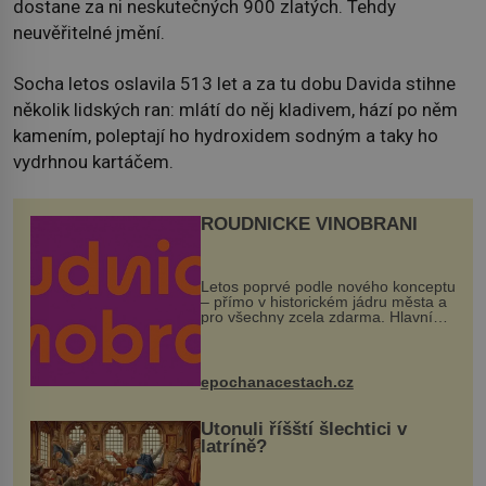
dostane za ni neskutečných 900 zlatých. Tehdy
neuvěřitelné jmění.
Socha letos oslavila 513 let a za tu dobu Davida stihne
několik lidských ran: mlátí do něj kladivem, hází po něm
kamením, poleptají ho hydroxidem sodným a taky ho
vydrhnou kartáčem.
ROUDNICKÉ VINOBRANÍ
Letos poprvé podle nového konceptu
– přímo v historickém jádru města a
pro všechny zcela zdarma. Hlavní
program se odehraje na Karlově a
Husově náměstí. Návštěvníci se
mohou těšit na víno, burčák, pes...
epochanacestach.cz
Utonuli říšští šlechtici v
latríně?