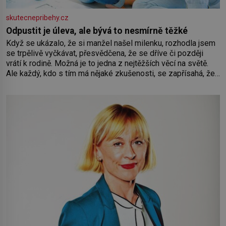
skutecnepribehy.cz
Odpustit je úleva, ale bývá to nesmírně těžké
Když se ukázalo, že si manžel našel milenku, rozhodla jsem
se trpělivě vyčkávat, přesvědčena, že se dříve či později
vrátí k rodině. Možná je to jedna z nejtěžších věcí na světě.
Ale každý, kdo s tím má nějaké zkušenosti, se zapřísahá, že
pokud odpustíte, znatelně se vám uleví. Když se ke mně
doneslo, že si manžel pořídil milenku,