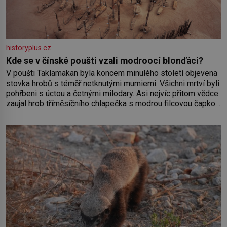
historyplus.cz
Kde se v čínské poušti vzali modroocí blonďáci?
V poušti Taklamakan byla koncem minulého století objevena
stovka hrobů s téměř netknutými mumiemi. Všichni mrtví byli
pohřbeni s úctou a četnými milodary. Asi nejvíc přitom vědce
zaujal hrob tříměsíčního chlapečka s modrou filcovou čapkou,
z níž se draly blonďaté vlásky. Fakt, že jsou těla dávných lidí
nesmírně dobře zachovalá, přičítají odborníci zdejším
klimatickým podmínkám. Sucho, prosolené písky a extrémně