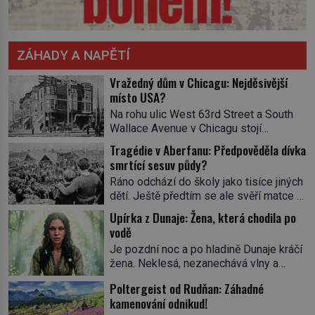
ZÁHADY A NAPĚTÍ
Vražedný dům v Chicagu: Nejděsivější
místo USA?
Na rohu ulic West 63rd Street a South
Wallace Avenue v Chicagu stojí
nenápadná pošta. Nemá žádný speciální
Tragédie v Aberfanu: Předpověděla dívka
nápis ani pamětní desku. A přesto prý
smrtící sesuv půdy?
místní zaměstnanci neradi chodí do
Ráno odchází do školy jako tisíce jiných
sklepa. Právě tady totiž sídlil sériový
dětí. Ještě předtím se ale svěří matce s
vrah H. H. Holmes a také
podivným snem. Ve škole, kterou dobře
nejpropracovanější past na lidi
Upírka z Dunaje: Žena, která chodila po
zná, tentokrát nevidí budovu ani
v dějinách americké kriminalistiky.
vodě
spolužáky. Místo nich se před ní tyčí
Herman Webster Mudgett (1861–1896)
Je pozdní noc a po hladině Dunaje kráčí
cosi temného. O několik hodin později je
přijíždí […]
žena. Neklesá, nezanechává vlny a
mrtvá. Mohla devítiletá Zahlédla vlastní
pohybuje se tiše, jako by černá voda
osud? Dne 21. října 1966 se velšská
Poltergeist od Rudňan: Záhadné
pod ní byla dlažbou. Muž, který ji z
vesnice Aberfan […]
kamenování odnikud!
břehu pozoruje, ji údajně poznává, jenže