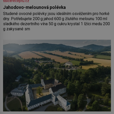
tisicereceptu.cz
Jahodovo-melounová polévka
Studené ovocné polévky jsou ideálním osvěžením pro horké
dny. Potřebujete 200 g jahod 600 g žlutého melounu 100 ml
sladkého dezertního vína 50 g cukru krystal 1 lžíci medu 200
g zakysané sm