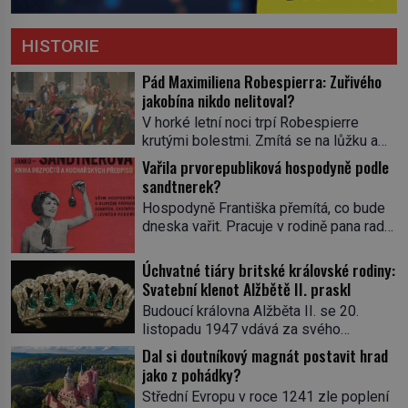
HISTORIE
Pád Maximiliena Robespierra: Zuřivého
jakobína nikdo nelitoval?
V horké letní noci trpí Robespierre
krutými bolestmi. Zmítá se na lůžku a
hlavou mu víří kolotoč myšlenek. Když
Vařila prvorepubliková hospodyně podle
se probere z mdlob, vzpomene si na
sandtnerek?
jednu z pařížských jasnovidek, kterou
Hospodyně Františka přemítá, co bude
před lety navštívil. Prorokovala mu
dneska vařit. Pracuje v rodině pana rady
tragický osud. Tehdy se jí vysmál.
a ten má mlsný jazýček. Zalistuje proto
„Robespierre to dotáhne hodně daleko,“
rychle v jedné ze „sandtnerek“.
Úchvatné tiáry britské královské rodiny:
prohlásil o něm jiný významný
„Zaplaťpánbůh, že už nemusíme chodit
Svatební klenot Alžbětě II. praskl
francouzský revolucionář, Honoré de
s lístky,“ povzdechne si směrem ke
Mirabeau […]
Budoucí královna Alžběta II. se 20.
služce, kterou má v kuchyni k ruce.
listopadu 1947 vdává za svého
Ještě v prvních letech nové republiky
vyvoleného Filipa Mountbattena. Aby
Dal si doutníkový magnát postavit hrad
fungoval kvůli nedostatku zboží
měla na obřad ve Westminsteru podle
jako z pohádky?
přídělový systém. […]
tradice „něco vypůjčeného“, její matka jí
Střední Evropu v roce 1241 zle poplení
věnuje jedinečný šperk ze své