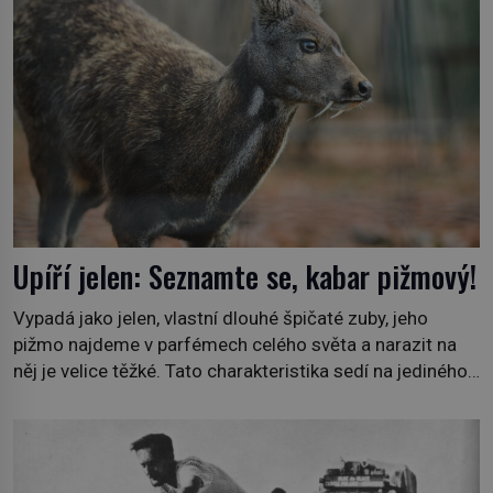
Upíří jelen: Seznamte se, kabar pižmový!
Vypadá jako jelen, vlastní dlouhé špičaté zuby, jeho
pižmo najdeme v parfémech celého světa a narazit na
něj je velice těžké. Tato charakteristika sedí na jediného
zástupce zvířecí říše – kabara pižmového. V Evropě ho
jako první popíše švédský botanik Carl Linné (1707–
1778), jenže v Asii o něm ví už celá staletí. Zvíře
připomíná jelena, v kohoutku dosahuje […]