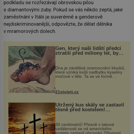
podkladu se rozřezávají obrovskou pilou
s diamantovými zuby. Pokud se vás někdo zeptá, jaké
zaměstnání v Itálii je suverénně a genderově
nejdiskriminovanější, odpovězte, že dělat dělníka
v mramorových dolech.
Gen, který naši lidští předci
ztratili před miliony let, by
mohl pomoci s léčbou
„nemoci králů“
Dna je zánětlivé onemocnění kloubů,
které vzniká kvůli nadbytku kyseliny
močové v těle. Ta se ve formě
krystalků ukládá v blízkosti kloubů,
nejčastěji přitom postihuje palce na
nohou, a způsobuje bole...
21stoleti.cz
Utržený kus skály se zastavil
těsně před kostelem!
Ochránila ho boží síla?
30 centimetrů! Přesně v takové
vzdálenosti se od amerického
kostela zastavil obrovský 20tunový