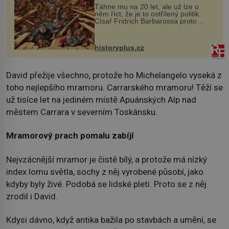
Táhne mu na 20 let, ale už lze o
něm říct, že je to ostřílený politik.
Císař Fridrich Barbarossa proto
posílá svého syna a dědice Jindřicha
VI. do Erfurtu, aby se stal
prostředníkem při řešení sporu m...
historyplus.cz
David přežije všechno, protože ho Michelangelo vyseká z
toho nejlepšího mramoru. Carrarského mramoru! Těží se
už tisíce let na jediném místě Apuánských Alp nad
městem Carrara v severním Toskánsku.
Mramorový prach pomalu zabíjí
Nejvzácnější mramor je čistě bílý, a protože má nízký
index lomu světla, sochy z něj vyrobené působí, jako
kdyby byly živé. Podobá se lidské pleti. Proto se z něj
zrodil i David.
Kdysi dávno, když antika bažila po stavbách a umění, se