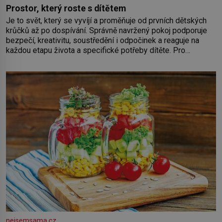
Prostor, který roste s dítětem
Je to svět, který se vyvíjí a proměňuje od prvních dětských
krůčků až po dospívání. Správně navržený pokoj podporuje
bezpečí, kreativitu, soustředění i odpočinek a reaguje na
každou etapu života a specifické potřeby dítěte. Pro
nejmenší je klíčová jednoduchost, měkkost a bezpečí, proto
by pokoj miminka měl působit především klidně a útulně.
Předškolní věk je
nejsemsama.cz