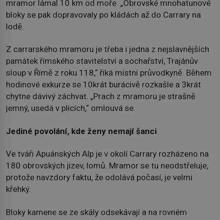
mramor lámal 10 km od moře. „Obrovské mnohatunové
bloky se pak dopravovaly po kládách až do Carrary na
lodě.
Z carrarského mramoru je třeba i jedna z nejslavnějších
památek římského stavitelství a sochařství, Trajánův
sloup v Římě z roku 118,“ říká místní průvodkyně. Během
hodinové exkurze se 10krát burácivě rozkašle a 3krát
chytne dávivý záchvat. „Prach z mramoru je strašně
jemný, usedá v plicích,“ omlouvá se.
Jediné povolání, kde ženy nemají šanci
Ve tváři Apuánských Alp je v okolí Carrary rozházeno na
180 obrovských jizev, lomů. Mramor se tu neodstřeluje,
protože navzdory faktu, že odolává počasí, je velmi
křehký.
Bloky kamene se ze skály odsekávají a na rovném