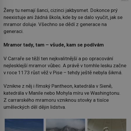
Ženy tu nemají šanci, cizinci jakbysmet. Dokonce prý
neexistuje ani žádná škola, kde by se dalo vyučit, jak se
mramor doluje. Všechno se dědí z generace na
generaci.
Mramor tady, tam – všude, kam se podívám
V Carraře se těží ten nejkvalitnější a po opracování
nejlesklejší mramor vůbec. A právě v tomhle lesku začne
v roce 1173 růst věž v Pise – tehdy ještě nebyla šikmá.
Vznikne z něj i římský Pantheon, katedrála v Sieně,
katedrála v Manile nebo Mohyla míru ve Washingtonu.
Z carrarského mramoru vzniknou stovky a tisíce
uměleckých děl dějin lidstva.