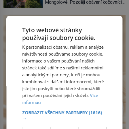
Mongolové. Později obávaní kočovníci
soukromé kolekce – diamantovou tiáru
sice odtáhnou, všichni ale počítají s
královny Marie. „Je to ošklivá špičatá
jejich návratem. Václav I. proto začne
tiára,“ zhodnotil klenot britský politik Sir
jednat. Na další případné řádění barbarů
Henry Channon (1897–1958), když si […]
z východu se chce pečlivě připravit!
Tyto webové stránky
Český král Václav I. (1205–1253) přijme
používají soubory cookie.
opatření, která mají posílit obranu jeho
království. Zajistit hodlá především
K personalizaci obsahu, reklam a analýze
severní hranici. Na […]
návštěvnosti používáme soubory cookie.
Informace o vašem používání našich
stránek také sdílíme s našimi reklamními
a analytickými partnery, kteří je mohou
kombinovat s dalšími informacemi, které
jste jim poskytli nebo které shromáždili
při vašem používání jejich služeb.
Více
informací
ZOBRAZIT VŠECHNY PARTNERY
(1616)
→