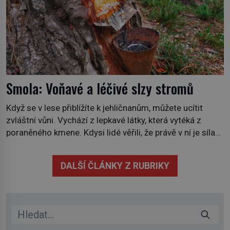
Smola: Voňavé a léčivé slzy stromů
Když se v lese přiblížíte k jehličnanům, můžete ucítit
zvláštní vůni. Vychází z lepkavé látky, která vytéká z
poraněného kmene. Kdysi lidé věřili, že právě v ní je síla
stromu. Smola také patří k nejstarším surovinám, s nimiž
lidstvo pracovalo. Chrání strom před infekcí, hmyzem a
DALŠÍ ČLÁNKY Z RUBRIKY
vysycháním. Dá se říct, že je to přírodní […]