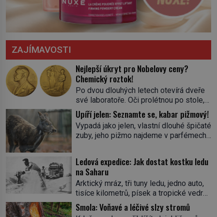
ZAJÍMAVOSTI
Nejlepší úkryt pro Nobelovy ceny?
Chemický roztok!
Po dvou dlouhých letech otevírá dveře
své laboratoře. Oči prolétnou po stole,
aby pak ulpěly na regálu, kde se nachází
Upíří jelen: Seznamte se, kabar pižmový!
všemožné látky. Hledá žluto-oranžovou
Vypadá jako jelen, vlastní dlouhé špičaté
tekutinu, jakmile ji zahlédne, nesmírně
zuby, jeho pižmo najdeme v parfémech
se mu uleví. Teď může svůj plán
celého světa a narazit na něj je velice
dokončit. Pod termínem aqua regia se
těžké. Tato charakteristika sedí na
skrývá směs s názvem lučavka
Ledová expedice: Jak dostat kostku ledu
jediného zástupce zvířecí říše – kabara
královská. Svůj přídomek nemá pro nic
na Saharu
pižmového. V Evropě ho jako první
za nic, […]
Arktický mráz, tři tuny ledu, jedno auto,
popíše švédský botanik Carl Linné
tisíce kilometrů, písek a tropické vedro.
(1707–1778), jenže v Asii o něm ví už
To je ve zkratce zdánlivě nesplnitelná
celá staletí. Zvíře připomíná jelena,
Smola: Voňavé a léčivé slzy stromů
výzva, která se promění v úžasné
v kohoutku dosahuje […]