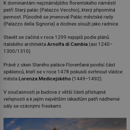
K dominantám nejznámějšího florentského náměstí
patří Starý palác (Palazzo Vecchio), který připomíná
pevnost. Původně se jmenoval Palác městské rady
(Palazzo della Signoria) a dodnes slouží jako radnice.
Stavět se začíná v roce 1299 nejspíš podle plánů
italského architekta
Arnolfa di Cambia
(asi 1240–
1300/1310).
Právě z oken Starého paláce Florenťané pověsí část
spiklenců, kteří se v roce 1478 pokusili svrhnout vládce
města
Lorenza Medicejského
(1449–1492).
V současnosti je budova z větší části přístupná
veřejnosti a k jejím největším lákadlům patří nádherné
sály se vzácnými freskami.