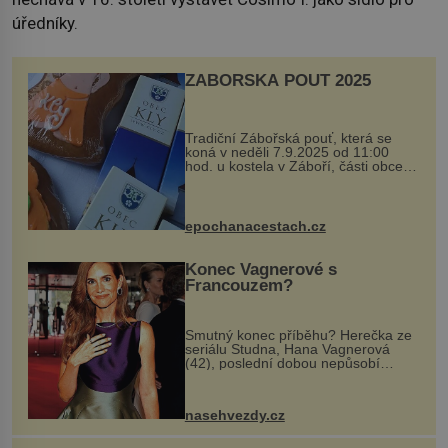
úředníky.
ZÁBOŘSKÁ POUŤ 2025
Tradiční Zábořská pouť, která se
koná v neděli 7.9.2025 od 11:00
hod. u kostela v Záboří, části obce
Kly u Mělníka. V programu naleznete
komentovanou prohlídku kostela,
dobovou hudbu, řemesla, atrakce...
epochanacestach.cz
Konec Vagnerové s
Francouzem?
Smutný konec příběhu? Herečka ze
seriálu Studna, Hana Vagnerová
(42), poslední dobou nepůsobí
nejšťastněji. Ačkoli časy její anorexie
jsou už dávno pryč a opět se pyšnila
ženskými křivkami, najednou s...
nasehvezdy.cz