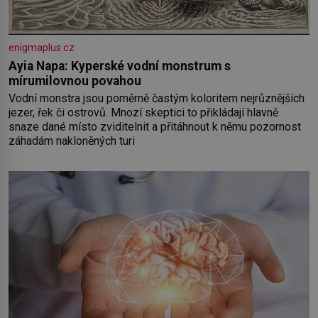
enigmaplus.cz
Ayia Napa: Kyperské vodní monstrum s
mírumilovnou povahou
Vodní monstra jsou poměrně častým koloritem nejrůznějších
jezer, řek či ostrovů. Mnozí skeptici to přikládají hlavně
snaze dané místo zviditelnit a přitáhnout k němu pozornost
záhadám nakloněných turi