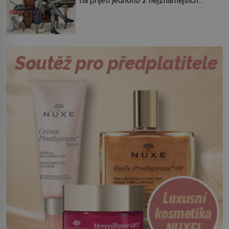
na přijetí jednoho z nejznámějších
Giuseppe Garibaldi. Pro své
spisovatelů do svých řad. Čeká se jen
skálopevné přesvědčení o nutnosti
na potvrzení volby králem. „Cože? La
sjednotit Itálii se nejednou ocitl v
Fontaine? Toho nikdy neschválím!“
hledáčku úřadů i […]
prská panovník. Dlouho se Jean de La
Fontaine, narozený 8. července 1621,
nemůže rozhodnout, co v životě vlastně
bude dělat. Převezme práci lesního
dozorce po svém otci, ale víc […]