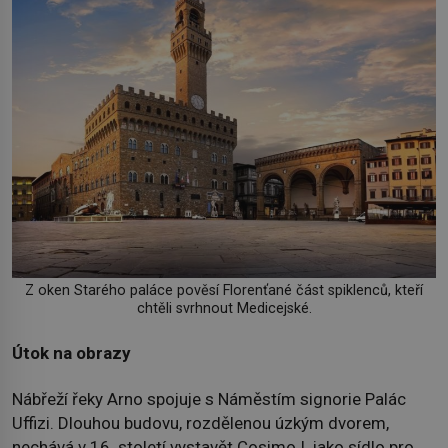
Z oken Starého paláce pověsí Florenťané část spiklenců, kteří
chtěli svrhnout Medicejské.
Útok na obrazy
Nábřeží řeky Arno spojuje s Náměstím signorie Palác
Uffizi. Dlouhou budovu, rozdělenou úzkým dvorem,
nechává v 16. století vystavět Cosimo I. jako sídlo pro