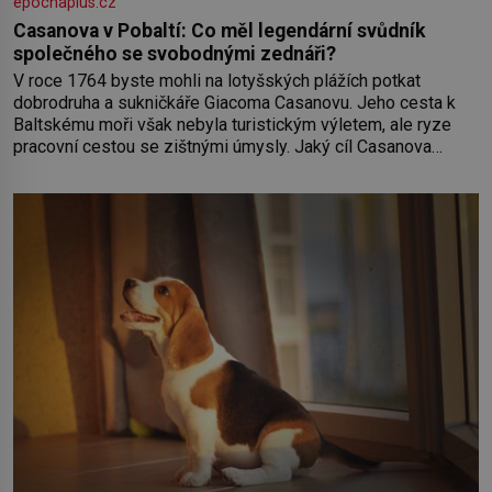
epochaplus.cz
Casanova v Pobaltí: Co měl legendární svůdník
společného se svobodnými zednáři?
V roce 1764 byste mohli na lotyšských plážích potkat
dobrodruha a sukničkáře Giacoma Casanovu. Jeho cesta k
Baltskému moři však nebyla turistickým výletem, ale ryze
pracovní cestou se zištnými úmysly. Jaký cíl Casanova
sledoval, když se například procházel uličkami lotyšské
Rigy? Casanova v Pobaltí kontaktoval tamní zednářské lóže.
Nebyl v této oblasti žádným nováčkem, protože do
zednářské