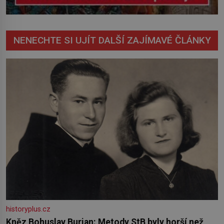
NENECHTE SI UJÍT DALŠÍ ZAJÍMAVÉ ČLÁNKY
historyplus.cz
Kněz Bohuslav Burian: Metody StB byly horší než