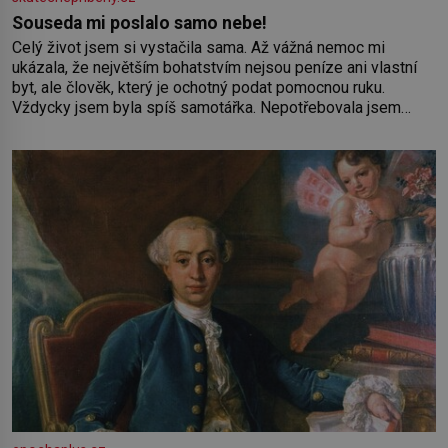
Souseda mi poslalo samo nebe!
Celý život jsem si vystačila sama. Až vážná nemoc mi
ukázala, že největším bohatstvím nejsou peníze ani vlastní
byt, ale člověk, který je ochotný podat pomocnou ruku.
Vždycky jsem byla spíš samotářka. Nepotřebovala jsem
kolem sebe partu kamarádek ani partnera. Stačily mi knihy,
práce a hlavně klid. Hned po studiích jsem odešla z rodného
města,