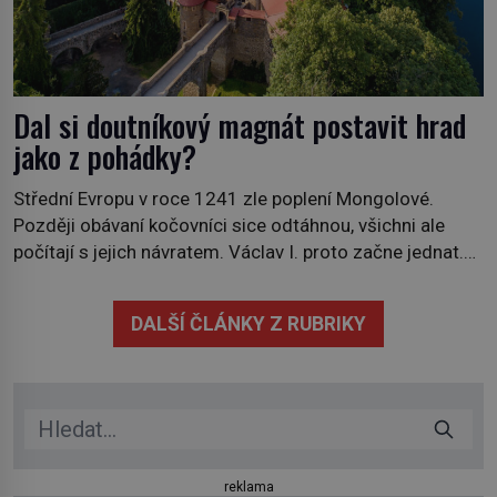
Dal si doutníkový magnát postavit hrad
jako z pohádky?
Střední Evropu v roce 1241 zle poplení Mongolové.
Později obávaní kočovníci sice odtáhnou, všichni ale
počítají s jejich návratem. Václav I. proto začne jednat.
Na další případné řádění barbarů z východu se chce
pečlivě připravit! Český král Václav I. (1205–1253)
DALŠÍ ČLÁNKY Z RUBRIKY
přijme opatření, která mají posílit obranu jeho království.
Zajistit hodlá především severní hranici. Na […]
reklama