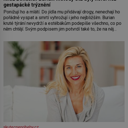
gestapácké trýznění
Ponižují ho a mlátí. Do jídla mu přidávají drogy, nenechají ho
pořádně vyspat a smrtí vyhrožují i jeho nejbližším. Burian
kruté týrání nevydrží a estébákům podepíše všechno, co po
něm chtějí. Svým podpisem jim potvrdí také to, že na něj
během výslechů nikdo nevyvíjel fyzický ani psychický nátlak.
Syn brněnského řezníka chce být knězem a
skutecnepribehy.cz