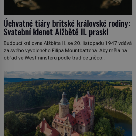
Úchvatné tiáry britské královské rodiny:
Svatební klenot Alžbětě II. praskl
Budoucí královna Alžběta II. se 20. listopadu 1947 vdává
za svého vyvoleného Filipa Mountbattena. Aby měla na
obřad ve Westminsteru podle tradice „něco
vypůjčeného“, její matka jí věnuje jedinečný šperk ze své
soukromé kolekce – diamantovou tiáru královny Marie.
„Je to ošklivá špičatá tiára,“ zhodnotil klenot britský
politik Sir Henry Channon (1897–1958), když si […]