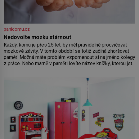
panidomu.cz
Nedovolte mozku stárnout
Každý, komu je přes 25 let, by měl pravidelně procvičovat
mozkové závity. V tomto období se totiž začíná zhoršovat
paměť. Možná máte problém vzpomenout si na jméno kolegy
z práce. Nebo marně v paměti lovíte název knížky, kterou jste
nedávno přečetli. Je to opravdu tak, s věkem jako kdyby se
paměť rozhodla stávkovat. Cvičte