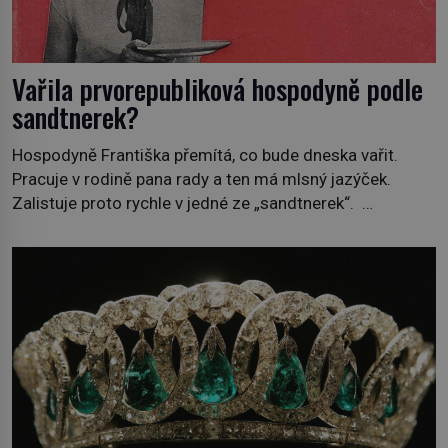
Vařila prvorepubliková hospodyně podle
sandtnerek?
Hospodyně Františka přemítá, co bude dneska vařit.
Pracuje v rodině pana rady a ten má mlsný jazýček.
Zalistuje proto rychle v jedné ze „sandtnerek“.
„Zaplaťpánbůh, že už nemusíme chodit s lístky,“
povzdechne si směrem ke služce, kterou má v kuchyni k
ruce. Ještě v prvních letech nové republiky fungoval kvůli
nedostatku zboží přídělový systém. […]