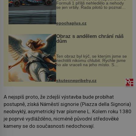
Formuli 1 příliš nehledělo a nehody
se jen vršily. Řada pilotů to poznala
na vlastní kůži, často s trvalými
následky nebo bohužel i ztrátou
života. Dnes nepochopiteln...
epochaplus.cz
Obraz s andělem chrání náš
dům
Ten obraz byl kýč, se kterým jsme se
nechtěli nikomu chlubit. Rychle jsme
ho ale vraceli na jeho místo. S
manželem Vaškem jsme si pořídili
chaloupku, takový domek na severu
Čech, kde jsme si naplánova...
skutecnepribehy.cz
A nejspíš proto, že zdejší výstavba bude probíhat
postupně, získá Náměstí signorie (Piazza della Signoria)
neobvyklý, asymetrický tvar písmene L. Kolem roku 1380
je poprvé vydlážděno, nicméně původní středověké
kameny se do současnosti nedochovají.