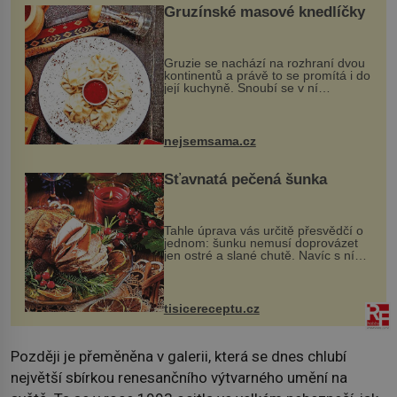
Gruzínské masové knedlíčky
Gruzie se nachází na rozhraní dvou
kontinentů a právě to se promítá i do
její kuchyně. Snoubí se v ní
evropské a asijské chutě a díky tomu
vznikají rozmanité a chuťově bohaté
pokrmy, které rozhodně st...
nejsemsama.cz
Šťavnatá pečená šunka
Tahle úprava vás určitě přesvědčí o
jednom: šunku nemusí doprovázet
jen ostré a slané chutě. Navíc s ní
nakrmíte poměrně hodně hladových
krků. Ingredience sádlo 3 kg šunky
vcelku 3 stroužky česneku hl...
tisicereceptu.cz
Později je přeměněna v galerii, která se dnes chlubí
největší sbírkou renesančního výtvarného umění na