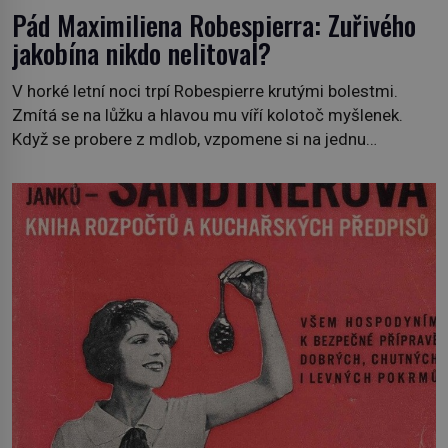
Pád Maximiliena Robespierra: Zuřivého
jakobína nikdo nelitoval?
V horké letní noci trpí Robespierre krutými bolestmi.
Zmítá se na lůžku a hlavou mu víří kolotoč myšlenek.
Když se probere z mdlob, vzpomene si na jednu
z pařížských jasnovidek, kterou před lety navštívil.
Prorokovala mu tragický osud. Tehdy se jí vysmál.
„Robespierre to dotáhne hodně daleko,“ prohlásil o něm
jiný významný francouzský revolucionář, Honoré de
Mirabeau […]