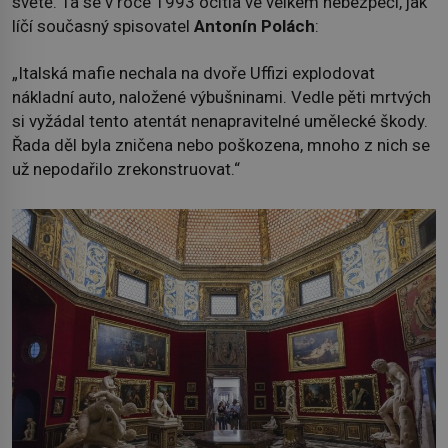
světě. Ta se v roce 1993 ocitla ve velkém nebezpečí, jak
líčí současný spisovatel
Antonín Polách
:
„Italská mafie nechala na dvoře Uffizi explodovat
nákladní auto, naložené výbušninami. Vedle pěti mrtvých
si vyžádal tento atentát nenapravitelné umělecké škody.
Řada děl byla zničena nebo poškozena, mnoho z nich se
už nepodařilo zrekonstruovat.“