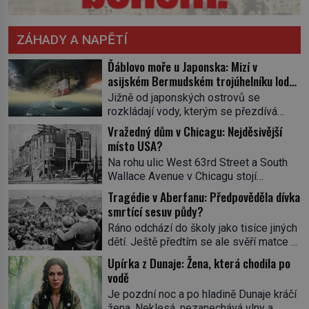
ZÁHADY A NAPĚTÍ
Ďáblovo moře u Japonska: Mizí v
asijském Bermudském trojúhelníku lodě
ve spárech neznámé síly?
Jižně od japonských ostrovů se
rozkládají vody, kterým se přezdívá
Ďáblovo moře. Vypráví se o lodích
Vražedný dům v Chicagu: Nejděsivější
mizejících beze stopy, podivných
místo USA?
světlech, zrádných proudech i mořských
Na rohu ulic West 63rd Street a South
dracích, kteří měli tyto končiny střežit už
Wallace Avenue v Chicagu stojí
v dávných legendách. Je tichomořský
nenápadná pošta. Nemá žádný speciální
Dračí trojúhelník skutečně prokletým
Tragédie v Aberfanu: Předpověděla dívka
nápis ani pamětní desku. A přesto prý
místem, nebo se zde jen nebezpečná
smrtící sesuv půdy?
místní zaměstnanci neradi chodí do
příroda proměnila v jednu z
Ráno odchází do školy jako tisíce jiných
sklepa. Právě tady totiž sídlil sériový
nejpůsobivějších námořních záhad? […]
dětí. Ještě předtím se ale svěří matce s
vrah H. H. Holmes a také
podivným snem. Ve škole, kterou dobře
nejpropracovanější past na lidi
Upírka z Dunaje: Žena, která chodila po
zná, tentokrát nevidí budovu ani
v dějinách americké kriminalistiky.
vodě
spolužáky. Místo nich se před ní tyčí
Herman Webster Mudgett (1861–1896)
Je pozdní noc a po hladině Dunaje kráčí
cosi temného. O několik hodin později je
přijíždí […]
žena. Neklesá, nezanechává vlny a