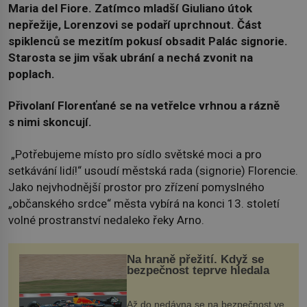
Maria del Fiore. Zatímco mladší Giuliano útok
nepřežije, Lorenzovi se podaří uprchnout. Část
spiklenců se mezitím pokusí obsadit Palác signorie.
Starosta se jim však ubrání a nechá zvonit na
poplach.
Přivolaní Florenťané se na vetřelce vrhnou a rázně
s nimi skoncují.
„Potřebujeme místo pro sídlo světské moci a pro
setkávání lidí!“ usoudí městská rada (signorie) Florencie.
Jako nejvhodnější prostor pro zřízení pomyslného
„občanského srdce“ města vybírá na konci 13. století
volné prostranství nedaleko řeky Arno.
Na hraně přežití. Když se
bezpečnost teprve hledala
Až do nedávna se na bezpečnost ve