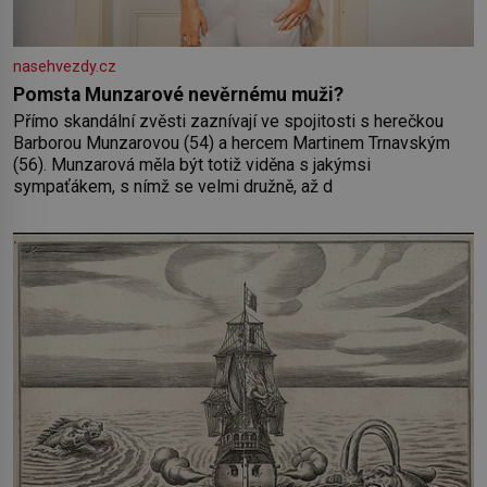
nasehvezdy.cz
Pomsta Munzarové nevěrnému muži?
Přímo skandální zvěsti zaznívají ve spojitosti s herečkou
Barborou Munzarovou (54) a hercem Martinem Trnavským
(56). Munzarová měla být totiž viděna s jakýmsi
sympaťákem, s nímž se velmi družně, až d