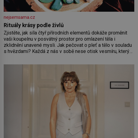
nejsemsama.cz
Rituály krásy podle živlů
Zjistěte, jak síla čtyř přírodních elementů dokáže proměnit
vaši koupelnu v posvátný prostor pro omlazení těla i
zklidnění unavené mysli. Jak pečovat o pleť a tělo v souladu
s hvězdami? Každá z nás v sobě nese otisk vesmíru, který
se projevuje nejen v naší povaze, ale i v potřebách naší
pokožky. Ohnivá znamení Ženy narozené ve znamení Berana,
Lva a Střelce v sobě nesou žár, odvahu a neutuchající elán.
Vaše