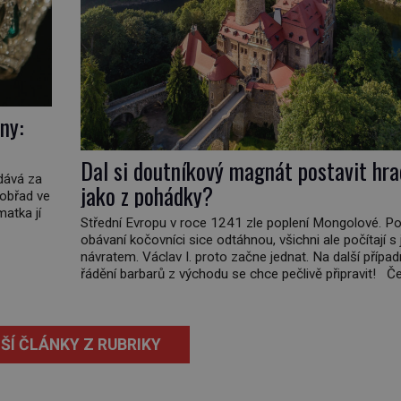
ny:
Dal si doutníkový magnát postavit hra
vdává za
jako z pohádky?
 obřad ve
matka jí
Střední Evropu v roce 1241 zle poplení Mongolové. Po
obávaní kočovníci sice odtáhnou, všichni ale počítají s 
ičatá
návratem. Václav I. proto začne jednat. Na další přípa
non
řádění barbarů z východu se chce pečlivě připravit! Č
král Václav I. (1205–1253) přijme opatření, která mají p
obranu jeho království. Zajistit hodlá především severn
hranici. Na […]
ŠÍ ČLÁNKY Z RUBRIKY