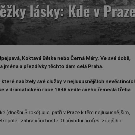
ěžky lásky: Kde v Praze
Upejpavá, Koktavá Bětka nebo Černá Máry. Ve své době,
ala jména a přezdívky těchto dam celá Praha.
, které nabízely své služby v nejluxusnějších nevěstincích
í se v dramatickém roce 1848 vedle svého řemesla třeba
é (dnešní Široké) ulici patří v Praze k těm nejluxusnějším,
ropole i zahraniční hosté. O původní profesi zdejšího