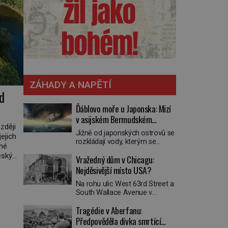
ZÁHADY A NAPĚTÍ
d
Ďáblovo moře u Japonska: Mizí
v asijském Bermudském
zději
trojúhelníku lodě ve spárech
Jižně od japonských ostrovů se
jejich
neznámé síly?
rozkládají vody, kterým se
dné
přezdívá Ďáblovo moře. Vypráví
eský
Vražedný dům v Chicagu:
se o lodích mizejících beze
osílit
stopy, podivných světlech,
Nejděsivější místo USA?
í
zrádných proudech i mořských
Na rohu ulic West 63rd Street a
dracích, kteří měli tyto končiny
South Wallace Avenue v
střežit už v dávných legendách.
Chicagu stojí nenápadná pošta.
Je tichomořský Dračí
Tragédie v Aberfanu:
Nemá žádný speciální nápis ani
trojúhelník skutečně prokletým
pamětní desku. A přesto prý
Předpověděla dívka smrtící
místem, nebo se zde jen
místní zaměstnanci neradi