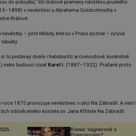
vkou do pokojíků,“ líčí dobové prameny návštěvu pruského
15–1898) v nevěstinci u Abrahama Goldschmidta v
adce Králové.
 nevěstky – jisté Milady, kterou v Praze poznal – vyrývá
 tabulky.
 si tu podávají dveře i habsburští arcivévodové, konkrétně
 nebo budoucí císař
Karel I.
(1887–1922). Pražané proto
 v roce 1875 provozuje nevěstinec v ulici Na Zábradlí. A není 
orách odsvěceného kostela sv. Jana Křtitele Na Zábradlí.
025
Konec Vagnerové s
Francouzem?