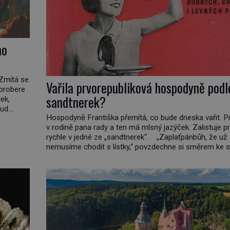
ho
 Zmítá se
Vařila prvorepubliková hospodyně podl
 probere
sandtnerek?
ek,
ud.
Hospodyně Františka přemítá, co bude dneska vařit. P
daleko,“
v rodině pana rady a ten má mlsný jazýček. Zalistuje p
nář,
rychle v jedné ze „sandtnerek“. „Zaplaťpánbůh, že už
nemusíme chodit s lístky,“ povzdechne si směrem ke s
kterou má v kuchyni k ruce. Ještě v prvních letech nov
republiky fungoval kvůli nedostatku zboží přídělový sy
[…]