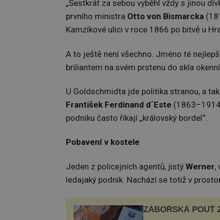
„Šestkrát za sebou vyběhl vždy s jinou dí
prvního ministra
Otto von Bismarcka
(18
Kamzíkové ulici v roce 1866 po bitvě u Hr
A to ještě není všechno. Jméno té nejlepší
briliantem na svém prstenu do skla okenní
U Goldschmidta jde politika stranou, a tak
František Ferdinand d´Este
(1863–1914)
podniku často říkají „královský bordel“.
Pobavení v kostele
Jeden z policejních agentů, jistý
Werner
,
ledajaký podnik. Nachází se totiž v prost
ZÁBOŘSKÁ POUŤ 2