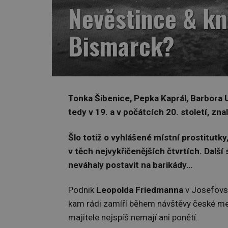
Nevěstince & kn
Bismarck?
Tonka Šibenice, Pepka Kaprál, Barbora 
tedy v 19. a v počátcích 20. století, zn
Šlo totiž o vyhlášené místní prostitutky
v těch nejvykřičenějších čtvrtích. Dalš
neváhaly postavit na barikády…
Podnik
Leopolda Friedmanna
v Josefovsk
kam rádi zamíří během návštěvy české met
majitele nejspíš nemají ani ponětí.