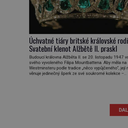
Úchvatné tiáry britské královské rodi
Svatební klenot Alžbětě II. praskl
Budoucí královna Alžběta II. se 20. listopadu 1947 
svého vyvoleného Filipa Mountbattena. Aby měla na
Westminsteru podle tradice „něco vypůjčeného“, její 
věnuje jedinečný šperk ze své soukromé kolekce –
diamantovou tiáru královny Marie. „Je to ošklivá šp
tiára,“ zhodnotil klenot britský politik Sir Henry Chan
(1897–1958), když si […]
DAL