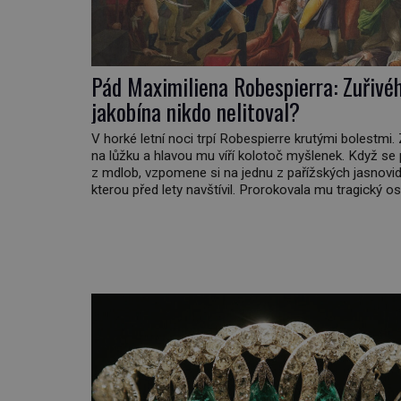
Pád Maximiliena Robespierra: Zuřivé
jakobína nikdo nelitoval?
V horké letní noci trpí Robespierre krutými bolestmi.
na lůžku a hlavou mu víří kolotoč myšlenek. Když se
z mdlob, vzpomene si na jednu z pařížských jasnovid
kterou před lety navštívil. Prorokovala mu tragický os
Tehdy se jí vysmál. „Robespierre to dotáhne hodně 
prohlásil o něm jiný významný francouzský revolucio
Honoré de Mirabeau […]