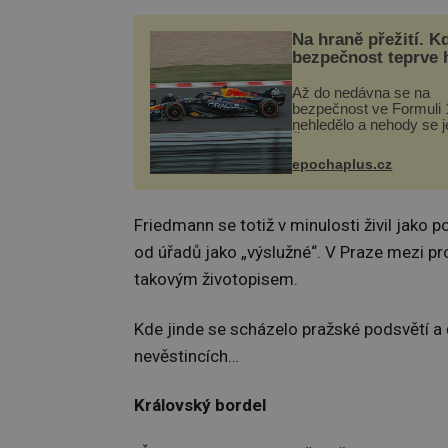
Na hraně přežití. K
bezpečnost teprve 
Až do nedávna se na
bezpečnost ve Formuli 1
nehledělo a nehody se je
Řada pilotů to poznala n
kůži, často s trvalými 
epochaplus.cz
nebo bohužel i ztrátou ž
Dnes nepochopiteln...
Friedmann se totiž v minulosti živil jako 
od úřadů jako „výslužné“. V Praze mezi pr
takovým životopisem.
Kde jinde se scházelo pražské podsvětí a 
nevěstincích…
Královský bordel