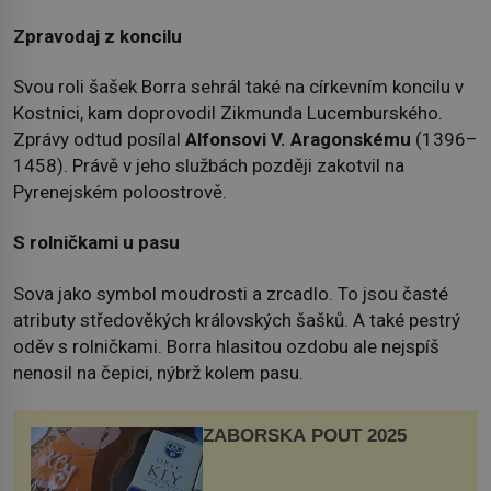
Zpravodaj z koncilu
Svou roli šašek Borra sehrál také na církevním koncilu v
Kostnici, kam doprovodil Zikmunda Lucemburského.
Zprávy odtud posílal
Alfonsovi V. Aragonskému
(1396–
1458). Právě v jeho službách později zakotvil na
Pyrenejském poloostrově.
S rolničkami u pasu
Sova jako symbol moudrosti a zrcadlo. To jsou časté
atributy středověkých královských šašků. A také pestrý
oděv s rolničkami. Borra hlasitou ozdobu ale nejspíš
nenosil na čepici, nýbrž kolem pasu.
ZÁBOŘSKÁ POUŤ 2025