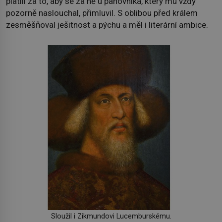
platili za to, aby se za ně u panovníka, který mu vždy
pozorně naslouchal, přimluvil. S oblibou před králem
zesměšňoval ješitnost a pýchu a měl i literární ambice.
Sloužil i Zikmundovi Lucemburskému.