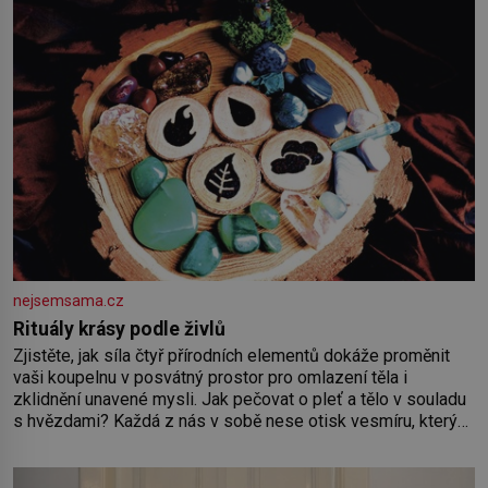
nejsemsama.cz
Rituály krásy podle živlů
Zjistěte, jak síla čtyř přírodních elementů dokáže proměnit
vaši koupelnu v posvátný prostor pro omlazení těla i
zklidnění unavené mysli. Jak pečovat o pleť a tělo v souladu
s hvězdami? Každá z nás v sobě nese otisk vesmíru, který
se projevuje nejen v naší povaze, ale i v potřebách naší
pokožky. Ohnivá znamení Ženy narozené ve znamení Berana,
Lva a Střelce v sobě nesou žár, odvahu a neutuchající elán.