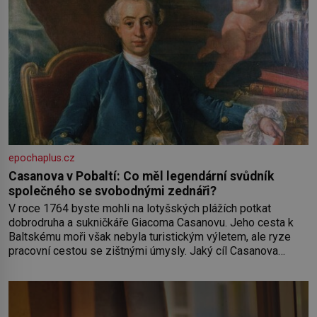
epochaplus.cz
Casanova v Pobaltí: Co měl legendární svůdník
společného se svobodnými zednáři?
V roce 1764 byste mohli na lotyšských plážích potkat
dobrodruha a sukničkáře Giacoma Casanovu. Jeho cesta k
Baltskému moři však nebyla turistickým výletem, ale ryze
pracovní cestou se zištnými úmysly. Jaký cíl Casanova
sledoval, když se například procházel uličkami lotyšské
Rigy? Casanova v Pobaltí kontaktoval tamní zednářské lóže.
Nebyl v této oblasti žádným nováčkem, protože do
zednářské