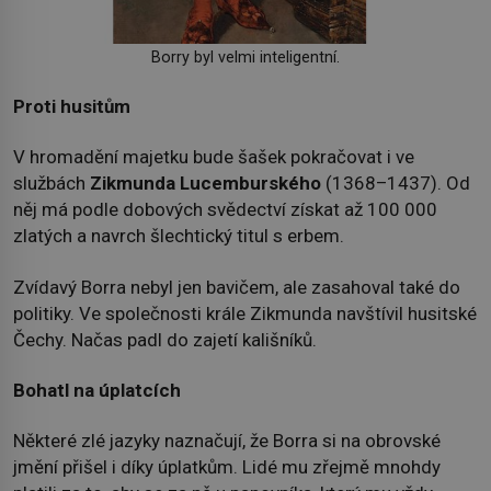
Borry byl velmi inteligentní.
Proti husitům
V hromadění majetku bude šašek pokračovat i ve
službách
Zikmunda Lucemburského
(1368–1437). Od
něj má podle dobových svědectví získat až 100 000
zlatých a navrch šlechtický titul s erbem.
Zvídavý Borra nebyl jen bavičem, ale zasahoval také do
politiky. Ve společnosti krále Zikmunda navštívil husitské
Čechy. Načas padl do zajetí kališníků.
Bohatl na úplatcích
Některé zlé jazyky naznačují, že Borra si na obrovské
jmění přišel i díky úplatkům. Lidé mu zřejmě mnohdy