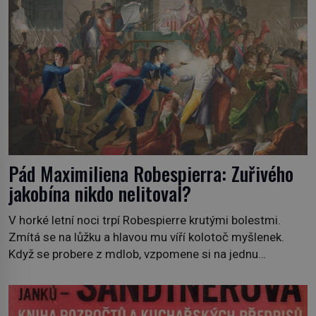
Pád Maximiliena Robespierra: Zuřivého
jakobína nikdo nelitoval?
V horké letní noci trpí Robespierre krutými bolestmi.
Zmítá se na lůžku a hlavou mu víří kolotoč myšlenek.
Když se probere z mdlob, vzpomene si na jednu
z pařížských jasnovidek, kterou před lety navštívil.
Prorokovala mu tragický osud. Tehdy se jí vysmál.
„Robespierre to dotáhne hodně daleko,“ prohlásil o něm