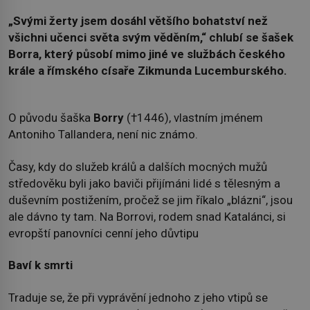
„Svými žerty jsem dosáhl většího bohatství než
všichni učenci světa svým věděním,“ chlubí se šašek
Borra, který působí mimo jiné ve službách českého
krále a římského císaře Zikmunda Lucemburského.
O původu šaška
Borry
(†1446), vlastním jménem
Antoniho Tallandera, není nic známo.
Časy, kdy do služeb králů a dalších mocných mužů
středověku byli jako baviči přijímáni lidé s tělesným a
duševním postižením, pročež se jim říkalo „blázni“, jsou
ale dávno ty tam. Na Borrovi, rodem snad Katalánci, si
evropští panovníci cenní jeho důvtipu
Baví k smrti
Traduje se, že při vyprávění jednoho z jeho vtipů se