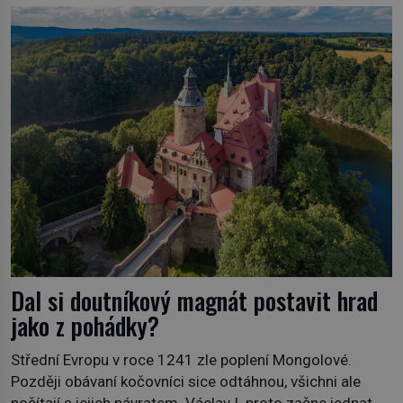
soukromé kolekce – diamantovou tiáru královny Marie.
„Je to ošklivá špičatá tiára,“ zhodnotil klenot britský
politik Sir Henry Channon (1897–1958), když si […]
Dal si doutníkový magnát postavit hrad
jako z pohádky?
Střední Evropu v roce 1241 zle poplení Mongolové.
Později obávaní kočovníci sice odtáhnou, všichni ale