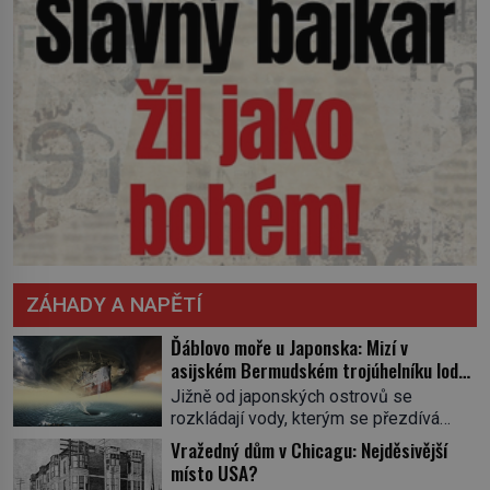
ZÁHADY A NAPĚTÍ
Ďáblovo moře u Japonska: Mizí v
asijském Bermudském trojúhelníku lodě
ve spárech neznámé síly?
Jižně od japonských ostrovů se
rozkládají vody, kterým se přezdívá
Ďáblovo moře. Vypráví se o lodích
Vražedný dům v Chicagu: Nejděsivější
mizejících beze stopy, podivných
místo USA?
světlech, zrádných proudech i mořských