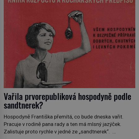
jiný významný francouzský revolucionář, Honoré de
Mirabeau […]
Vařila prvorepubliková hospodyně podle
sandtnerek?
Hospodyně Františka přemítá, co bude dneska vařit.
Pracuje v rodině pana rady a ten má mlsný jazýček.
Zalistuje proto rychle v jedné ze „sandtnerek“.