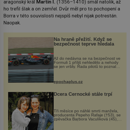
aragonský král
Martin I.
(1356–1410) smál natolik, až
ho trefil šlak a on zemřel. Dvůr měl pro to pochopení a
Borra v této souvislosti nejspíš nebyl nijak potrestán.
Naopak.
Na hraně přežití. Když se
bezpečnost teprve hledala
Až do nedávna se na bezpečnost ve
Formuli 1 příliš nehledělo a nehody
se jen vršily. Řada pilotů to poznala
na vlastní kůži, často s trvalými
následky nebo bohužel i ztrátou
života. Dnes nepochopiteln...
epochaplus.cz
Dcera Černocké stále trpí
Tři měsíce po náhlé smrti manžela,
producenta Pepeho Rafaje (†53), se
zpěvačka Barbora Vaculíková (45),
dcera Petry Černocké (75), poprvé
ozvala veřejnosti. Na sociální síti