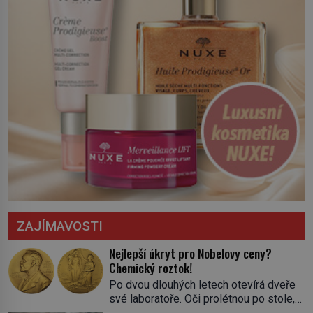
ZAJÍMAVOSTI
Nejlepší úkryt pro Nobelovy ceny?
Chemický roztok!
Po dvou dlouhých letech otevírá dveře
své laboratoře. Oči prolétnou po stole,
aby pak ulpěly na regálu, kde se nachází