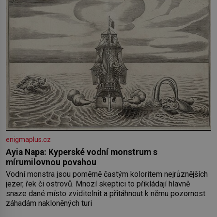
enigmaplus.cz
Ayia Napa: Kyperské vodní monstrum s
mírumilovnou povahou
Vodní monstra jsou poměrně častým koloritem nejrůznějších
jezer, řek či ostrovů. Mnozí skeptici to přikládají hlavně
snaze dané místo zviditelnit a přitáhnout k němu pozornost
záhadám nakloněných turi