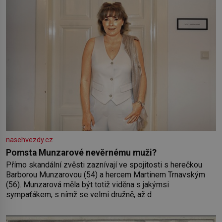
Vaše
nasehvezdy.cz
Pomsta Munzarové nevěrnému muži?
Přímo skandální zvěsti zaznívají ve spojitosti s herečkou
Barborou Munzarovou (54) a hercem Martinem Trnavským
(56). Munzarová měla být totiž viděna s jakýmsi
sympaťákem, s nímž se velmi družně, až d