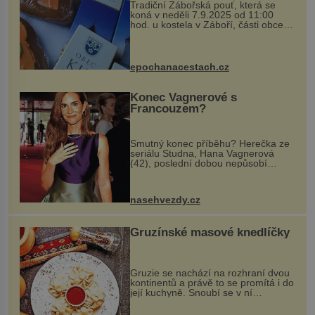
Tradiční Zábořská pouť, která se
koná v neděli 7.9.2025 od 11:00
hod. u kostela v Záboří, části obce
Kly u Mělníka. V programu naleznete
komentovanou prohlídku kostela,
dobovou hudbu, řemesla, atrakce...
epochanacestach.cz
Konec Vagnerové s
Francouzem?
Smutný konec příběhu? Herečka ze
seriálu Studna, Hana Vagnerová
(42), poslední dobou nepůsobí
nejšťastněji. Ačkoli časy její anorexie
jsou už dávno pryč a opět se pyšnila
ženskými křivkami, najednou s...
nasehvezdy.cz
Gruzínské masové knedlíčky
Gruzie se nachází na rozhraní dvou
kontinentů a právě to se promítá i do
její kuchyně. Snoubí se v ní
evropské a asijské chutě a díky tomu
vznikají rozmanité a chuťově bohaté