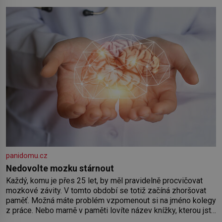
panidomu.cz
Nedovolte mozku stárnout
Každý, komu je přes 25 let, by měl pravidelně procvičovat
mozkové závity. V tomto období se totiž začíná zhoršovat
paměť. Možná máte problém vzpomenout si na jméno kolegy
z práce. Nebo marně v paměti lovíte název knížky, kterou jste
nedávno přečetli. Je to opravdu tak, s věkem jako kdyby se