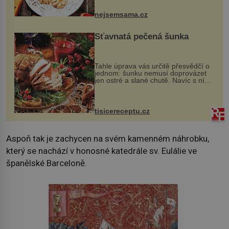
pokrmy, které rozhodně st...
nejsemsama.cz
Šťavnatá pečená šunka
Tahle úprava vás určitě přesvědčí o
jednom: šunku nemusí doprovázet
jen ostré a slané chutě. Navíc s ní
nakrmíte poměrně hodně hladových
krků. Ingredience sádlo 3 kg šunky
vcelku 3 stroužky česneku hl...
tisicereceptu.cz
Aspoň tak je zachycen na svém kamenném náhrobku,
který se nachází v honosné katedrále sv. Eulálie ve
španělské Barceloně.