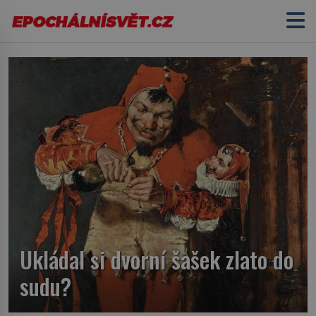
Ukládal si dvorní šašek zlato do
sudu?