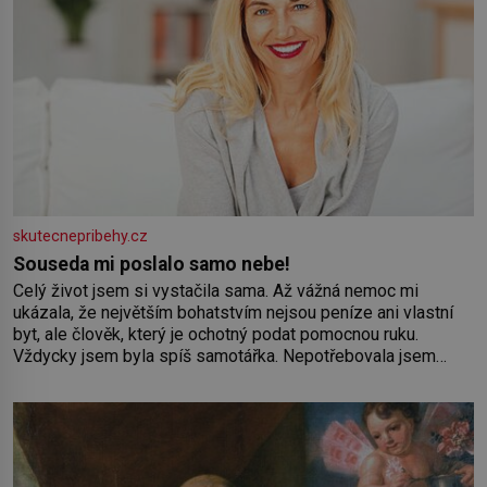
skutecnepribehy.cz
Souseda mi poslalo samo nebe!
Celý život jsem si vystačila sama. Až vážná nemoc mi
ukázala, že největším bohatstvím nejsou peníze ani vlastní
byt, ale člověk, který je ochotný podat pomocnou ruku.
Vždycky jsem byla spíš samotářka. Nepotřebovala jsem
kolem sebe partu kamarádek ani partnera. Stačily mi knihy,
práce a hlavně klid. Hned po studiích jsem odešla z rodného
města,