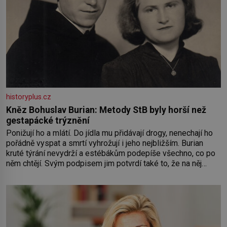
historyplus.cz
Kněz Bohuslav Burian: Metody StB byly horší než
gestapácké trýznění
Ponižují ho a mlátí. Do jídla mu přidávají drogy, nenechají ho
pořádně vyspat a smrtí vyhrožují i jeho nejbližším. Burian
kruté týrání nevydrží a estébákům podepíše všechno, co po
něm chtějí. Svým podpisem jim potvrdí také to, že na něj
během výslechů nikdo nevyvíjel fyzický ani psychický nátlak.
Syn brněnského řezníka chce být knězem a