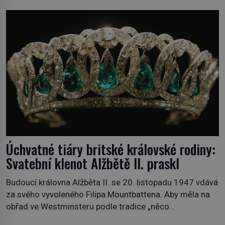
„Zaplaťpánbůh, že už nemusíme chodit s lístky,“
povzdechne si směrem ke služce, kterou má v kuchyni k
ruce. Ještě v prvních letech nové republiky fungoval kvůli
nedostatku zboží přídělový systém. […]
Úchvatné tiáry britské královské rodiny:
Svatební klenot Alžbětě II. praskl
Budoucí královna Alžběta II. se 20. listopadu 1947 vdává
za svého vyvoleného Filipa Mountbattena. Aby měla na
obřad ve Westminsteru podle tradice „něco
vypůjčeného“, její matka jí věnuje jedinečný šperk ze své