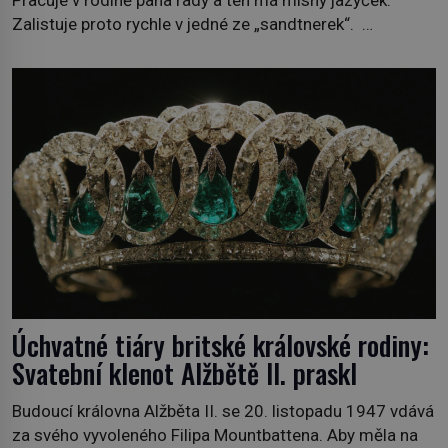
Pracuje v rodině pana rady a ten má mlsný jazýček.
Zalistuje proto rychle v jedné ze „sandtnerek“.
„Zaplaťpánbůh, že už nemusíme chodit s lístky,“
povzdechne si směrem ke služce, kterou má v kuchyni k
ruce. Ještě v prvních letech nové republiky fungoval kvůli
nedostatku zboží přídělový systém. […]
Úchvatné tiáry britské královské rodiny:
Svatební klenot Alžbětě II. praskl
Budoucí královna Alžběta II. se 20. listopadu 1947 vdává
za svého vyvoleného Filipa Mountbattena. Aby měla na