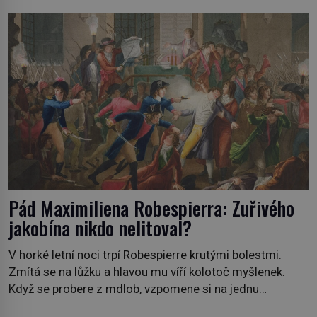
Pád Maximiliena Robespierra: Zuřivého
jakobína nikdo nelitoval?
V horké letní noci trpí Robespierre krutými bolestmi.
Zmítá se na lůžku a hlavou mu víří kolotoč myšlenek.
Když se probere z mdlob, vzpomene si na jednu
z pařížských jasnovidek, kterou před lety navštívil.