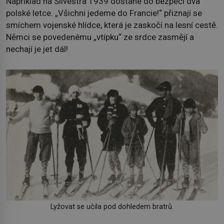
Například na Silvestra 1939 dostane do bezpečí dva
polské letce. „Všichni jedeme do Francie!“ přiznají se
smíchem vojenské hlídce, která je zaskočí na lesní cestě.
Němci se povedenému „vtípku“ ze srdce zasmějí a
nechají je jet dál!
Lyžovat se učila pod dohledem bratrů.