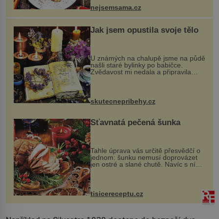
nejsemsama.cz
Jak jsem opustila svoje tělo
U známých na chalupě jsme na půdě
našli staré bylinky po babičce.
Zvědavost mi nedala a připravila
jsem si z nich lektvar… Zimní pobyt
na chalupě se pro mě vlastní vinou
změnil v děsivý zážitek, na kt...
skutecnepribehy.cz
Šťavnatá pečená šunka
Tahle úprava vás určitě přesvědčí o
jednom: šunku nemusí doprovázet
jen ostré a slané chutě. Navíc s ní
nakrmíte poměrně hodně hladových
krků. Ingredience sádlo 3 kg šunky
vcelku 3 stroužky česneku hl...
tisicereceptu.cz