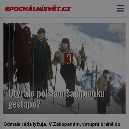
Utýralo polskou šampionku
gestapo?
Odmala ráda lyžuje. V Zakopaném, vstupní bráně do