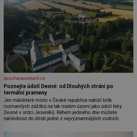
epochanacestach.cz
Poznejte údolí Desné: od Dlouhých strání po
termální prameny
Jen málokteré místo v České republice nabízí tolik
rozmanitých zážitků na tak malém území jako údolí řeky
Desné v srdci Jeseníků. Během jediného dne můžete
nahlédnout do útrob jedné z nejvýznamnějších vodních
elektráren v Evropě, vydat se na horské hřebeny, projet se na
koloběžce a den zakončit poznáváním památek ve Velkých
Losinách nebo v termálním