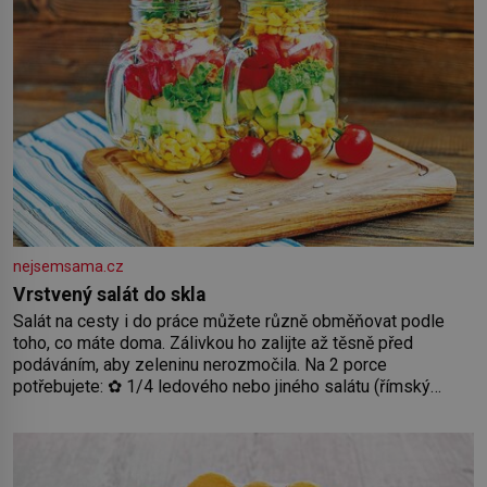
nejsemsama.cz
Vrstvený salát do skla
Salát na cesty i do práce můžete různě obměňovat podle
toho, co máte doma. Zálivkou ho zalijte až těsně před
podáváním, aby zeleninu nerozmočila. Na 2 porce
potřebujete: ✿ 1/4 ledového nebo jiného salátu (římský
salát, polníček…) ✿ 1 malá konzerva kukuřice ✿ ½ okurky ✿
2 rajčata Zálivka: ✿ 4 lžíce olivového oleje ✿ 1 lžíci citronové
šťávy ✿ ½ stroužku