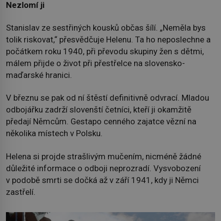
Nezlomí ji
Stanislav ze sestřiných kousků občas šílí. „Neměla bys
tolik riskovat,“ přesvědčuje Helenu. Ta ho neposlechne a
počátkem roku 1940, při převodu skupiny žen s dětmi,
málem přijde o život při přestřelce na slovensko-
maďarské hranici.
V březnu se pak od ní štěstí definitivně odvrací. Mladou
odbojářku zadrží slovenští četníci, kteří ji okamžitě
předají Němcům. Gestapo cenného zajatce vězní na
několika místech v Polsku.
Helena si projde strašlivým mučením, nicméně žádné
důležité informace o odboji neprozradí. Vysvobození
v podobě smrti se dočká až v září 1941, kdy ji Němci
zastřelí.