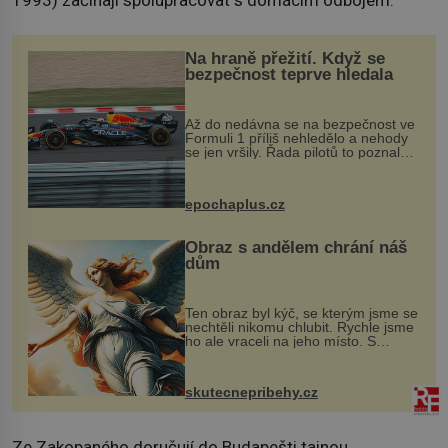
1993) začínají spolupracovat s domácím odbojem.
Na hraně přežití. Když se
bezpečnost teprve hledala
Až do nedávna se na bezpečnost ve
Formuli 1 příliš nehledělo a nehody
se jen vršily. Řada pilotů to poznala
na vlastní kůži, často s trvalými
následky nebo bohužel i ztrátou
života. Dnes nepochopiteln...
epochaplus.cz
Obraz s andělem chrání náš
dům
Ten obraz byl kýč, se kterým jsme se
nechtěli nikomu chlubit. Rychle jsme
ho ale vraceli na jeho místo. S
manželem Vaškem jsme si pořídili
chaloupku, takový domek na severu
Čech, kde jsme si naplánova...
skutecnepribehy.cz
Ze Zakopaného doručují do Budapešti tajnou