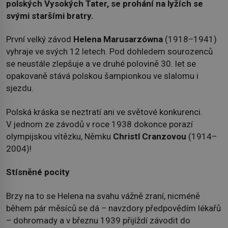
polských Vysokých Tater, se prohání na lyžích se
svými staršími bratry.
První velký závod
Helena Marusarzówna
(1918–1941)
vyhraje ve svých 12 letech. Pod dohledem sourozenců
se neustále zlepšuje a ve druhé polovině 30. let se
opakovaně stává polskou šampionkou ve slalomu i
sjezdu.
Polská kráska se neztratí ani ve světové konkurenci.
V jednom ze závodů v roce 1938 dokonce porazí
olympijskou vítězku, Němku
Christl Cranzovou
(1914–
2004)!
Stísněné pocity
Brzy na to se Helena na svahu vážně zraní, nicméně
během pár měsíců se dá – navzdory předpovědím lékařů
– dohromady a v březnu 1939 přijíždí závodit do