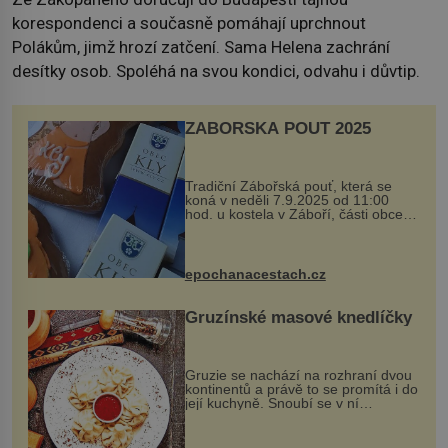
korespondenci a současně pomáhají uprchnout
Polákům, jimž hrozí zatčení. Sama Helena zachrání
desítky osob. Spoléhá na svou kondici, odvahu i důvtip.
ZÁBOŘSKÁ POUŤ 2025
Tradiční Zábořská pouť, která se
koná v neděli 7.9.2025 od 11:00
hod. u kostela v Záboří, části obce
Kly u Mělníka. V programu naleznete
komentovanou prohlídku kostela,
dobovou hudbu, řemesla, atrakce...
epochanacestach.cz
Gruzínské masové knedlíčky
Gruzie se nachází na rozhraní dvou
kontinentů a právě to se promítá i do
její kuchyně. Snoubí se v ní
evropské a asijské chutě a díky tomu
vznikají rozmanité a chuťově bohaté
pokrmy, které rozhodně st...