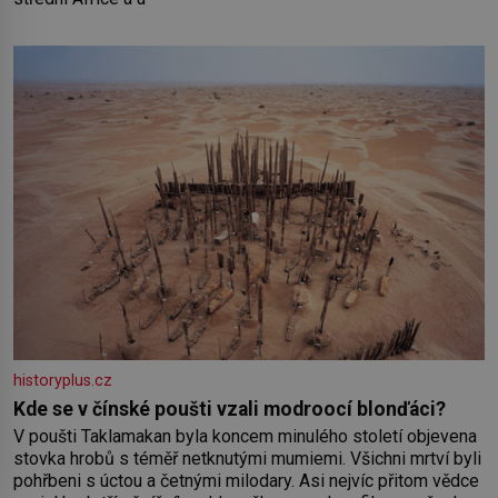
historyplus.cz
Kde se v čínské poušti vzali modroocí blonďáci?
V poušti Taklamakan byla koncem minulého století objevena
stovka hrobů s téměř netknutými mumiemi. Všichni mrtví byli
pohřbeni s úctou a četnými milodary. Asi nejvíc přitom vědce