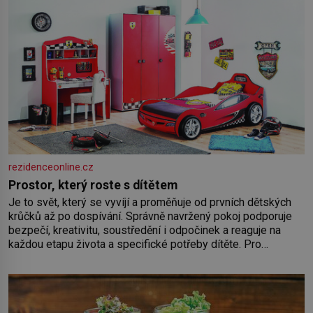
rezidenceonline.cz
Prostor, který roste s dítětem
Je to svět, který se vyvíjí a proměňuje od prvních dětských
krůčků až po dospívání. Správně navržený pokoj podporuje
bezpečí, kreativitu, soustředění i odpočinek a reaguje na
každou etapu života a specifické potřeby dítěte. Pro
nejmenší je klíčová jednoduchost, měkkost a bezpečí, proto
by pokoj miminka měl působit především klidně a útulně.
Předškolní věk je