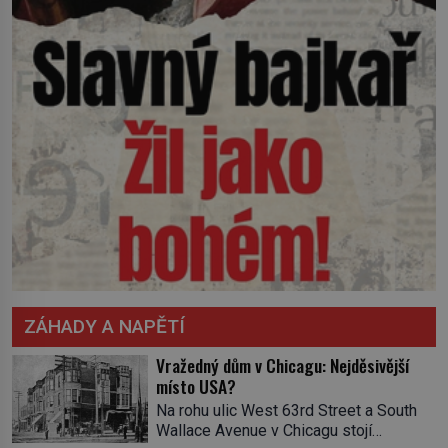
ZÁHADY A NAPĚTÍ
Vražedný dům v Chicagu: Nejděsivější
místo USA?
Na rohu ulic West 63rd Street a South
Wallace Avenue v Chicagu stojí