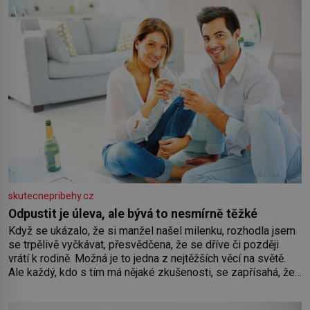
skutecnepribehy.cz
Odpustit je úleva, ale bývá to nesmírně těžké
Když se ukázalo, že si manžel našel milenku, rozhodla jsem
se trpělivě vyčkávat, přesvědčena, že se dříve či později
vrátí k rodině. Možná je to jedna z nejtěžších věcí na světě.
Ale každý, kdo s tím má nějaké zkušenosti, se zapřísahá, že
pokud odpustíte, znatelně se vám uleví. Když se ke mně
doneslo, že si manžel pořídil milenku,