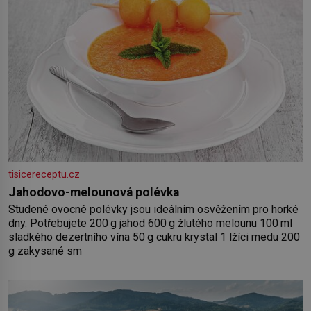
tisicereceptu.cz
Jahodovo-melounová polévka
Studené ovocné polévky jsou ideálním osvěžením pro horké
dny. Potřebujete 200 g jahod 600 g žlutého melounu 100 ml
sladkého dezertního vína 50 g cukru krystal 1 lžíci medu 200
g zakysané sm