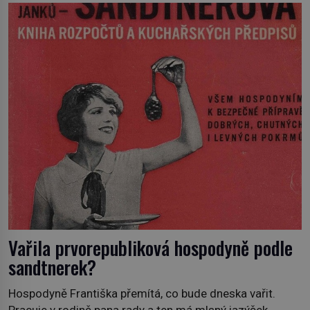
Prorokovala mu tragický osud. Tehdy se jí vysmál.
„Robespierre to dotáhne hodně daleko,“ prohlásil o něm
jiný významný francouzský revolucionář, Honoré de
Mirabeau […]
Vařila prvorepubliková hospodyně podle
sandtnerek?
Hospodyně Františka přemítá, co bude dneska vařit.