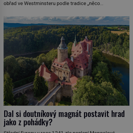
obřad ve Westminsteru podle tradice „něco
vypůjčeného“, její matka jí věnuje jedinečný šperk ze své
soukromé kolekce – diamantovou tiáru královny Marie.
„Je to ošklivá špičatá tiára,“ zhodnotil klenot britský
politik Sir Henry Channon (1897–1958), když si […]
Dal si doutníkový magnát postavit hrad
jako z pohádky?