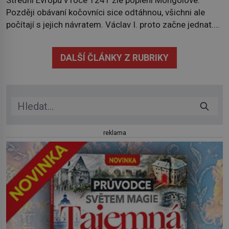
Střední Evropu v roce 1241 zle poplení Mongolové.
Později obávaní kočovníci sice odtáhnou, všichni ale
počítají s jejich návratem. Václav I. proto začne jednat.
Na další případné řádění barbarů z východu se chce
pečlivě připravit! Český král Václav I. (1205–1253)
DALŠÍ ČLÁNKY Z RUBRIKY
přijme opatření, která mají posílit obranu jeho království.
Zajistit hodlá především severní hranici. Na […]
reklama