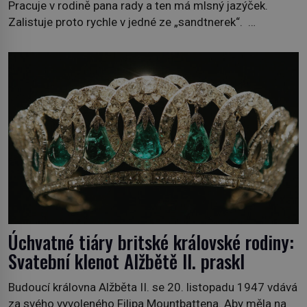
Pracuje v rodině pana rady a ten má mlsný jazýček.
Zalistuje proto rychle v jedné ze „sandtnerek“.
„Zaplaťpánbůh, že už nemusíme chodit s lístky,“
povzdechne si směrem ke služce, kterou má v kuchyni k
ruce. Ještě v prvních letech nové republiky fungoval kvůli
nedostatku zboží přídělový systém. […]
Úchvatné tiáry britské královské rodiny:
Svatební klenot Alžbětě II. praskl
Budoucí královna Alžběta II. se 20. listopadu 1947 vdává
za svého vyvoleného Filipa Mountbattena. Aby měla na