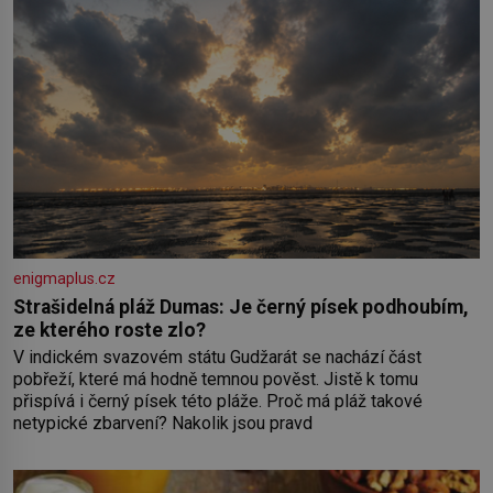
enigmaplus.cz
Strašidelná pláž Dumas: Je černý písek podhoubím,
ze kterého roste zlo?
V indickém svazovém státu Gudžarát se nachází část
pobřeží, které má hodně temnou pověst. Jistě k tomu
přispívá i černý písek této pláže. Proč má pláž takové
netypické zbarvení? Nakolik jsou pravd