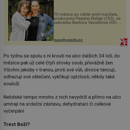
Tři měsíce po náhlé smrti manžela,
producenta Pepeho Rafaje (†53), se
zpěvačka Barbora Vaculíková (45),
dcera Petry Černocké (75), poprvé
ozvala veřejnosti. Na sociální síti
sdílela, že se snaží fung...
nasehvezdy.cz
Po týdnu se spolu s ní kroutí na ulici dalších 34 lidí, do
měsíce pak už celé čtyři stovky osob, převážně žen.
Všichni jakoby v transu, proti své vůli, divoce tancují,
odhazují své oblečení, vykřikují oplzlosti, někdy také
souloží.
Nelidské tempo mnoho z nich nevydrží a přímo na ulici
umírají na srdeční zástavu, dehydrataci či celkové
vyčerpání.
Trest Boží?