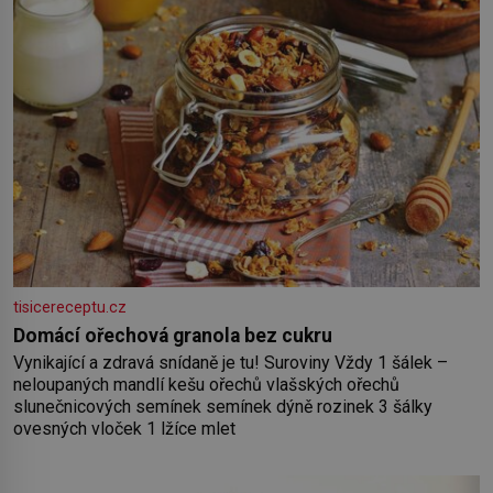
tisicereceptu.cz
Domácí ořechová granola bez cukru
Vynikající a zdravá snídaně je tu! Suroviny Vždy 1 šálek –
neloupaných mandlí kešu ořechů vlašských ořechů
slunečnicových semínek semínek dýně rozinek 3 šálky
ovesných vloček 1 lžíce mlet