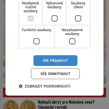
Nezbytně
Výkonové
Soubory
nutné
soubory
cílení
soubory
Funkční soubory
Nezařazené
soubory
VŠE PŘIJMOUT
VŠE ODMÍTNOUT
ZOBRAZIT PODROBNOSTI
ZAJÍMAVOSTI
Nejlepší úkryt pro Nobelovy ceny?
Chemický roztok!