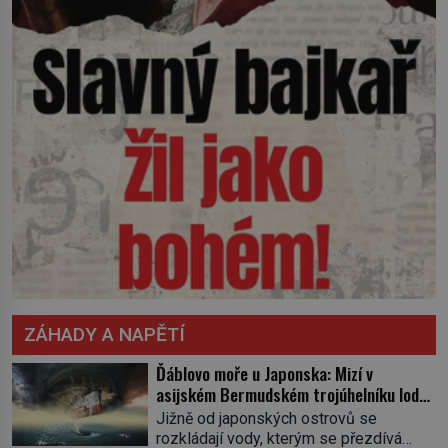
ZÁHADY A NAPĚTÍ
Ďáblovo moře u Japonska: Mizí v
asijském Bermudském trojúhelníku lodě
ve spárech neznámé síly?
Jižně od japonských ostrovů se
rozkládají vody, kterým se přezdívá