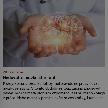
Předškolní věk je
panidomu.cz
Nedovolte mozku stárnout
Každý, komu je přes 25 let, by měl pravidelně procvičovat
mozkové závity. V tomto období se totiž začíná zhoršovat
paměť. Možná máte problém vzpomenout si na jméno kolegy
z práce. Nebo marně v paměti lovíte název knížky, kterou jste
nedávno přečetli. Je to opravdu tak, s věkem jako kdyby se
paměť rozhodla stávkovat. Cvičte