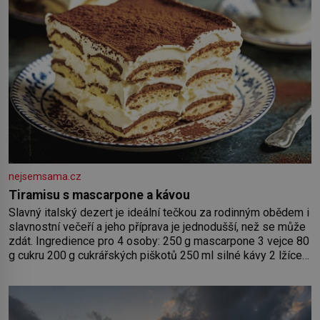
nejsemsama.cz
Tiramisu s mascarpone a kávou
Slavný italský dezert je ideální tečkou za rodinným obědem i
slavnostní večeří a jeho příprava je jednodušší, než se může
zdát. Ingredience pro 4 osoby: 250 g mascarpone 3 vejce 80
g cukru 200 g cukrářských piškotů 250 ml silné kávy 2 lžíce
amaretta kakao na posypání Postup: Oddělte žloutky od
bílků. Žloutky vyšlehejte s cukrem do světlé pěny a postupně
do nich vmíchejte mascarpone, aby vznikl hladký