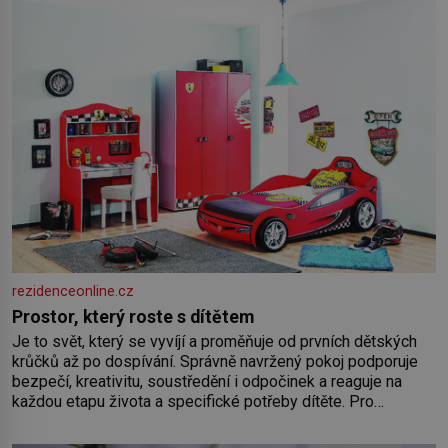
rezidenceonline.cz
Prostor, který roste s dítětem
Je to svět, který se vyvíjí a proměňuje od prvních dětských
krůčků až po dospívání. Správně navržený pokoj podporuje
bezpečí, kreativitu, soustředění i odpočinek a reaguje na
každou etapu života a specifické potřeby dítěte. Pro
nejmenší je klíčová jednoduchost, měkkost a bezpečí, proto
by pokoj miminka měl působit především klidně a útulně.