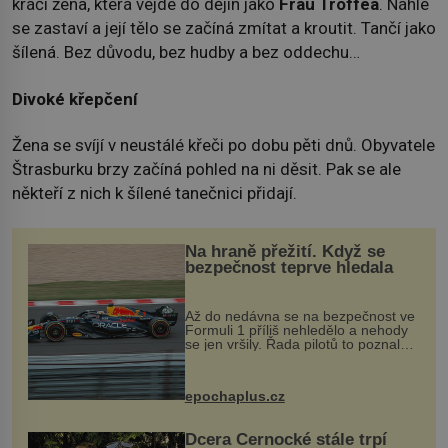
kráčí žena, která vejde do dějin jako
Frau Troffea
. Náhle
se zastaví a její tělo se začíná zmítat a kroutit. Tančí jako
šílená. Bez důvodu, bez hudby a bez oddechu…
Divoké křepčení
Žena se svíjí v neustálé křeči po dobu pěti dnů. Obyvatele
Štrasburku brzy začíná pohled na ni děsit. Pak se ale
někteří z nich k šílené tanečnici přidají.
Na hraně přežití. Když se
bezpečnost teprve hledala
Až do nedávna se na bezpečnost ve
Formuli 1 příliš nehledělo a nehody
se jen vršily. Řada pilotů to poznala
na vlastní kůži, často s trvalými
následky nebo bohužel i ztrátou
života. Dnes nepochopiteln...
epochaplus.cz
Dcera Černocké stále trpí