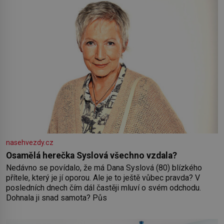
nasehvezdy.cz
Osamělá herečka Syslová všechno vzdala?
Nedávno se povídalo, že má Dana Syslová (80) blízkého
přítele, který je jí oporou. Ale je to ještě vůbec pravda? V
posledních dnech čím dál častěji mluví o svém odchodu.
Dohnala ji snad samota? Půs