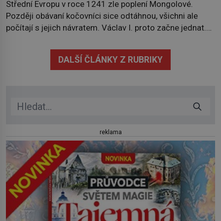
Střední Evropu v roce 1241 zle poplení Mongolové.
Později obávaní kočovníci sice odtáhnou, všichni ale
počítají s jejich návratem. Václav I. proto začne jednat.
Na další případné řádění barbarů z východu se chce
pečlivě připravit! Český král Václav I. (1205–1253)
DALŠÍ ČLÁNKY Z RUBRIKY
přijme opatření, která mají posílit obranu jeho království.
Zajistit hodlá především severní hranici. Na […]
reklama