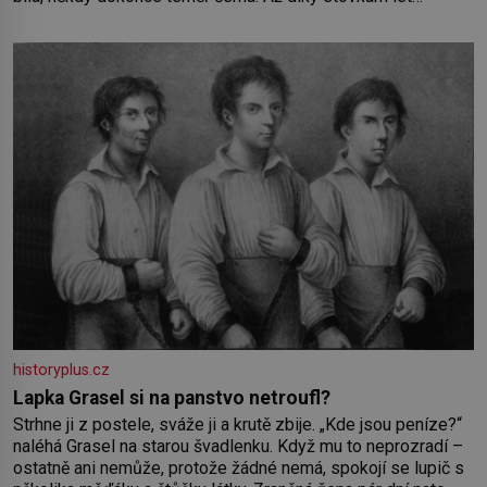
pečlivého šlechtění se z ní stává zelenina, bez které si
českou zahradu ani nedokážeme představit. Její příběh je
historyplus.cz
Lapka Grasel si na panstvo netroufl?
Strhne ji z postele, sváže ji a krutě zbije. „Kde jsou peníze?“
naléhá Grasel na starou švadlenku. Když mu to neprozradí –
ostatně ani nemůže, protože žádné nemá, spokojí se lupič s