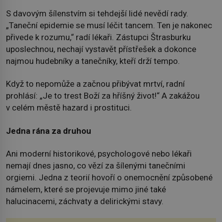
S davovým šílenstvím si tehdejší lidé nevědí rady.
„Taneční epidemie se musí léčit tancem. Ten je nakonec
přivede k rozumu,“ radí lékaři. Zástupci Štrasburku
uposlechnou, nechají vystavět přístřešek a dokonce
najmou hudebníky a tanečníky, kteří drží tempo.
Když to nepomůže a začnou přibývat mrtví, radní
prohlásí: „Je to trest Boží za hříšný život!“ A zakážou
v celém městě hazard i prostituci.
Jedna rána za druhou
Ani moderní historikové, psychologové nebo lékaři
nemají dnes jasno, co vězí za šílenými tanečními
orgiemi. Jedna z teorií hovoří o onemocnění způsobené
námelem, které se projevuje mimo jiné také
halucinacemi, záchvaty a delirickými stavy.