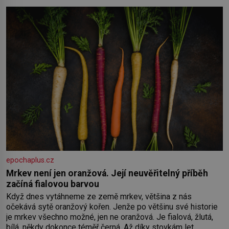
oběma moc nesvědčilo, brzy jsme zjistili, že
epochaplus.cz
Mrkev není jen oranžová. Její neuvěřitelný příběh
začíná fialovou barvou
Když dnes vytáhneme ze země mrkev, většina z nás
očekává sytě oranžový kořen. Jenže po většinu své historie
je mrkev všechno možné, jen ne oranžová. Je fialová, žlutá,
bílá, někdy dokonce téměř černá. Až díky stovkám let