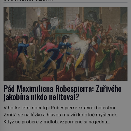
Pád Maximiliena Robespierra: Zuřivého
jakobína nikdo nelitoval?
V horké letní noci trpí Robespierre krutými bolestmi.
Zmítá se na lůžku a hlavou mu víří kolotoč myšlenek.
Když se probere z mdlob, vzpomene si na jednu
z pařížských jasnovidek, kterou před lety navštívil.