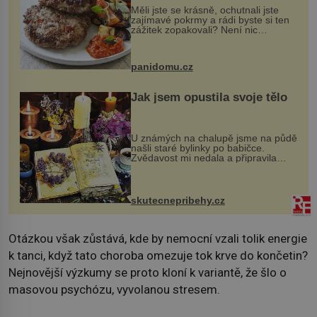
Měli jste se krásně, ochutnali jste
zajímavé pokrmy a rádi byste si ten
zážitek zopakovali? Není nic
snazšího. Pljeskavica (10 porcí)
Možná jste ji ochutnali na dovolené v
bývalé Jugoslávii, lze ji vi...
panidomu.cz
Jak jsem opustila svoje tělo
U známých na chalupě jsme na půdě
našli staré bylinky po babičce.
Zvědavost mi nedala a připravila
jsem si z nich lektvar… Zimní pobyt
na chalupě se pro mě vlastní vinou
změnil v děsivý zážitek, na kt...
skutecnepribehy.cz
Otázkou však zůstává, kde by nemocní vzali tolik energie
k tanci, když tato choroba omezuje tok krve do končetin?
Nejnovější výzkumy se proto kloní k variantě, že šlo o
masovou psychózu, vyvolanou stresem.