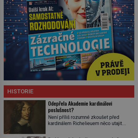
HISTORIE
Odepřela Akademie kardinálovi
poslušnost?
Není příliš rozumné zkoušet před
kardinálem Richelieuem něco utajit.
První ministr se dříve či později dozví o
všem a s potenciálními spiklenci umí