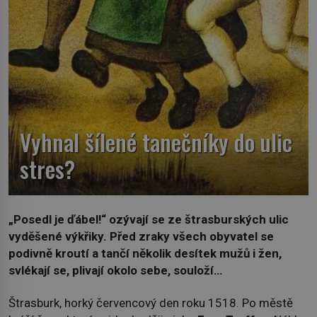
Vyhnal šílené tanečníky do ulic
stres?
„Posedl je ďábel!“ ozývají se ze štrasburských ulic
vyděšené výkřiky. Před zraky všech obyvatel se
podivně kroutí a tančí několik desítek mužů i žen,
svlékají se, plivají okolo sebe, souloží…
Štrasburk, horký červencový den roku 1518. Po městě