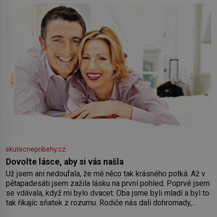
skutecnepribehy.cz
Dovolte lásce, aby si vás našla
Už jsem ani nedoufala, že mě něco tak krásného potká. Až v
pětapadesáti jsem zažila lásku na první pohled. Poprvé jsem
se vdávala, když mi bylo dvacet. Oba jsme byli mladí a byl to
tak říkajíc sňatek z rozumu. Rodiče nás dali dohromady,
Toník byl dobře zaopatřený mladý muž. Manželství nám