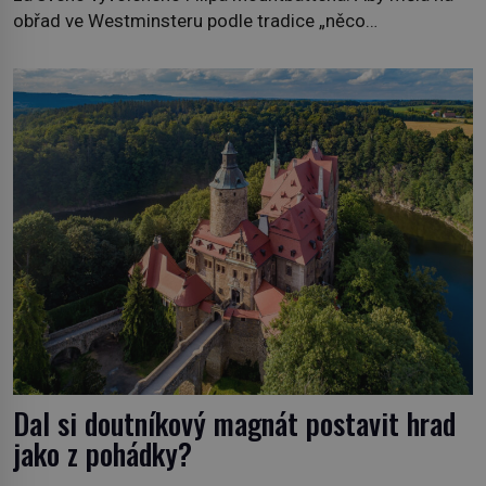
obřad ve Westminsteru podle tradice „něco
vypůjčeného“, její matka jí věnuje jedinečný šperk ze své
soukromé kolekce – diamantovou tiáru královny Marie.
„Je to ošklivá špičatá tiára,“ zhodnotil klenot britský
politik Sir Henry Channon (1897–1958), když si […]
Dal si doutníkový magnát postavit hrad
jako z pohádky?