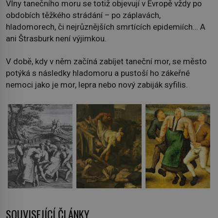
Vlny tanečního moru se totiž objevují v Evropě vždy po
obdobích těžkého strádání – po záplavách,
hladomorech, či nejrůznějších smrtících epidemiích… A
ani Štrasburk není výjimkou.
V době, kdy v něm začíná zabíjet taneční mor, se město
potýká s následky hladomoru a pustoší ho zákeřné
nemoci jako je mor, lepra nebo nový zabiják syfilis.
SOUVISEJÍCÍ ČLÁNKY