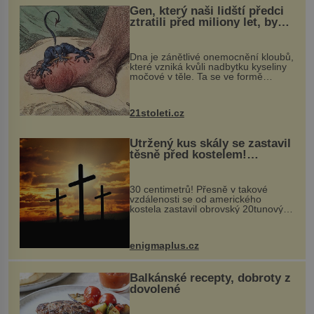
Gen, který naši lidští předci
ztratili před miliony let, by
mohl pomoci s léčbou
„nemoci králů“
Dna je zánětlivé onemocnění kloubů,
které vzniká kvůli nadbytku kyseliny
močové v těle. Ta se ve formě
krystalků ukládá v blízkosti kloubů,
nejčastěji přitom postihuje palce na
nohou, a způsobuje bole...
21stoleti.cz
Utržený kus skály se zastavil
těsně před kostelem!
Ochránila ho boží síla?
30 centimetrů! Přesně v takové
vzdálenosti se od amerického
kostela zastavil obrovský 20tunový
balvan, který se v květnu 2014
nečekaně odtrhl od nedaleké skály
při její demolici. Podle místních stojí
enigmaplus.cz
...
Balkánské recepty, dobroty z
dovolené