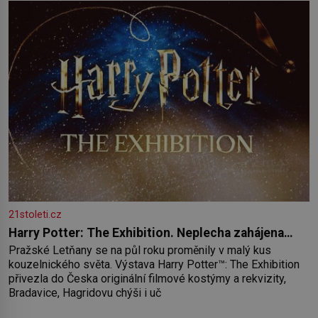
21stoleti.cz
Harry Potter: The Exhibition. Neplecha zahájena…
Pražské Letňany se na půl roku proměnily v malý kus
kouzelnického světa. Výstava Harry Potter™: The Exhibition
přivezla do Česka originální filmové kostýmy a rekvizity,
Bradavice, Hagridovu chýši i uč