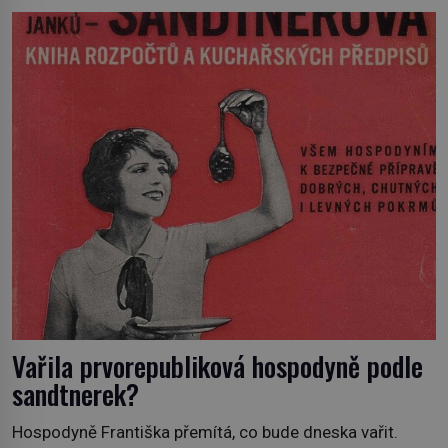
Prorokovala mu tragický osud. Tehdy se jí vysmál.
„Robespierre to dotáhne hodně daleko,“ prohlásil o něm
jiný významný francouzský revolucionář, Honoré de
Mirabeau […]
Vařila prvorepubliková hospodyně podle
sandtnerek?
Hospodyně Františka přemítá, co bude dneska vařit.