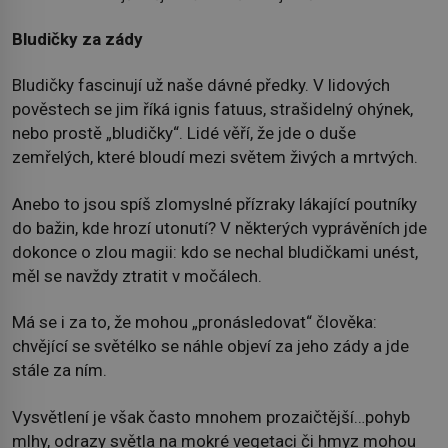
Bludičky za zády
Bludičky fascinují už naše dávné předky. V lidových
pověstech se jim říká ignis fatuus, strašidelný ohýnek,
nebo prostě „bludičky“. Lidé věří, že jde o duše
zemřelých, které bloudí mezi světem živých a mrtvých.
Anebo to jsou spíš zlomyslné přízraky lákající poutníky
do bažin, kde hrozí utonutí? V některých vyprávěních jde
dokonce o zlou magii: kdo se nechal bludičkami unést,
měl se navždy ztratit v močálech.
Má se i za to, že mohou „pronásledovat“ člověka:
chvějící se světélko se náhle objeví za jeho zády a jde
stále za ním.
Vysvětlení je však často mnohem prozaičtější…pohyb
mlhy, odrazy světla na mokré vegetaci či hmyz mohou