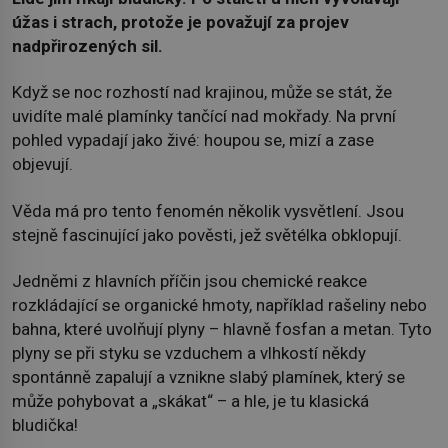
úžas i strach, protože je považují za projev
nadpřirozených sil.
Když se noc rozhostí nad krajinou, může se stát, že
uvidíte malé plamínky tančící nad mokřady. Na první
pohled vypadají jako živé: houpou se, mizí a zase
objevují.
Věda má pro tento fenomén několik vysvětlení. Jsou
stejně fascinující jako pověsti, jež světélka obklopují.
Jedněmi z hlavních příčin jsou chemické reakce
rozkládající se organické hmoty, například rašeliny nebo
bahna, které uvolňují plyny – hlavně fosfan a metan. Tyto
plyny se při styku se vzduchem a vlhkostí někdy
spontánně zapalují a vznikne slabý plamínek, který se
může pohybovat a „skákat“ – a hle, je tu klasická
bludička!