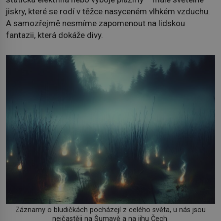
jiskry, které se rodí v těžce nasyceném vlhkém vzduchu.
A samozřejmě nesmíme zapomenout na lidskou
fantazii, která dokáže divy.
Záznamy o bludičkách pocházejí z celého světa, u nás jsou
nejčastěji na Šumavě a na jihu Čech.