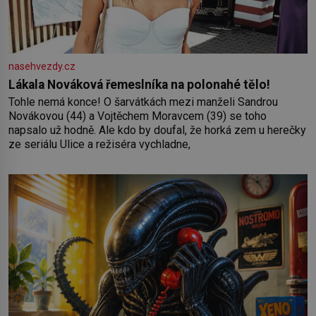
nasehvezdy.cz
Lákala Nováková řemeslníka na polonahé tělo!
Tohle nemá konce! O šarvátkách mezi manželi Sandrou
Novákovou (44) a Vojtěchem Moravcem (39) se toho
napsalo už hodně. Ale kdo by doufal, že horká zem u herečky
ze seriálu Ulice a režiséra vychladne,