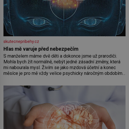
skutecnepribehy.cz
Hlas mě varuje před nebezpečím
S manželem máme dvě děti a dokonce jsme už prarodiči.
Mohla bych žít normálně, nebýt jedné zásadní změny, která
mi nabourala mysl. Živím se jako mzdová účetní a konec
měsíce je pro mě vždy velice psychicky náročným obdobím.
Od té chvíle, co máme vnoučata, mi dcera čím dál častěji volá
o pomoc, co se hlídání týče. Dalo by se