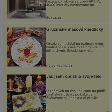
kůže antik, skrytá zárubeň AKTIVE
40/00 Interiéry navrhované na
zakázku často vyžadují atypické
rozměry nejen nábytku, ale i
otvorových prvků. Technické zázemí
iluxus.cz
dnes umož...
Gruzínské masové knedlíčky
Gruzie se nachází na rozhraní dvou
kontinentů a právě to se promítá i do
její kuchyně. Snoubí se v ní
evropské a asijské chutě a díky tomu
vznikají rozmanité a chuťově bohaté
pokrmy, které rozhodně st...
nejsemsama.cz
Jak jsem opustila svoje tělo
U známých na chalupě jsme na půdě
našli staré bylinky po babičce.
Zvědavost mi nedala a připravila
jsem si z nich lektvar… Zimní pobyt
na chalupě se pro mě vlastní vinou
změnil v děsivý zážitek, na kt...