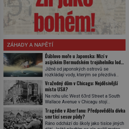
ZÁHADY A NAPĚTÍ
Ďáblovo moře u Japonska: Mizí v
asijském Bermudském trojúhelníku lodě
ve spárech neznámé síly?
Jižně od japonských ostrovů se
rozkládají vody, kterým se přezdívá
Ďáblovo moře. Vypráví se o lodích
Vražedný dům v Chicagu: Nejděsivější
mizejících beze stopy, podivných
místo USA?
světlech, zrádných proudech i mořských
Na rohu ulic West 63rd Street a South
dracích, kteří měli tyto končiny střežit už
Wallace Avenue v Chicagu stojí
v dávných legendách. Je tichomořský
nenápadná pošta. Nemá žádný speciální
Dračí trojúhelník skutečně prokletým
Tragédie v Aberfanu: Předpověděla dívka
nápis ani pamětní desku. A přesto prý
místem, nebo se zde jen nebezpečná
smrtící sesuv půdy?
místní zaměstnanci neradi chodí do
příroda proměnila v jednu z
Ráno odchází do školy jako tisíce jiných
sklepa. Právě tady totiž sídlil sériový
nejpůsobivějších námořních záhad? […]