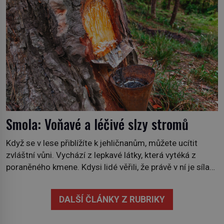
neobvyklou výzvou. Tomu, kdo dokáže dopravit ze
severního polárního kruhu na […]
Smola: Voňavé a léčivé slzy stromů
Když se v lese přiblížíte k jehličnanům, můžete ucítit
zvláštní vůni. Vychází z lepkavé látky, která vytéká z
poraněného kmene. Kdysi lidé věřili, že právě v ní je síla
stromu. Smola také patří k nejstarším surovinám, s nimiž
lidstvo pracovalo. Chrání strom před infekcí, hmyzem a
DALŠÍ ČLÁNKY Z RUBRIKY
vysycháním. Dá se říct, že je to přírodní […]