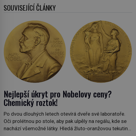
SOUVISEJÍCÍ ČLÁNKY
Nejlepší úkryt pro Nobelovy ceny?
Chemický roztok!
Po dvou dlouhých letech otevírá dveře své laboratoře.
Oči prolétnou po stole, aby pak ulpěly na regálu, kde se
nachází všemožné látky. Hledá žluto-oranžovou tekutinu,
jakmile ji zahlédne, nesmírně se mu uleví. Teď může svůj