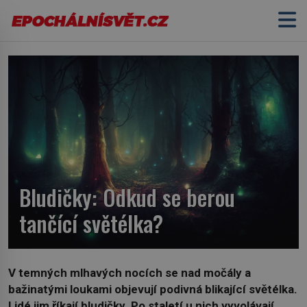
Bludičky: Odkud se berou
tančící světélka?
V temných mlhavých nocích se nad močály a
bažinatými loukami objevují podivná blikající světélka.
Lidé jim říkají bludičky. Po staletí u nich vyvolávají