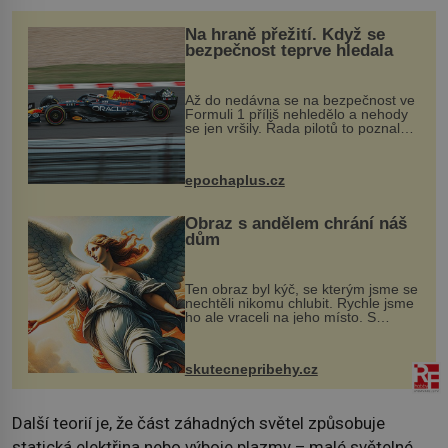
Na hraně přežití. Když se
bezpečnost teprve hledala
Až do nedávna se na bezpečnost ve
Formuli 1 příliš nehledělo a nehody
se jen vršily. Řada pilotů to poznala
na vlastní kůži, často s trvalými
následky nebo bohužel i ztrátou
života. Dnes nepochopiteln...
epochaplus.cz
Obraz s andělem chrání náš
dům
Ten obraz byl kýč, se kterým jsme se
nechtěli nikomu chlubit. Rychle jsme
ho ale vraceli na jeho místo. S
manželem Vaškem jsme si pořídili
chaloupku, takový domek na severu
Čech, kde jsme si naplánova...
skutecnepribehy.cz
Další teorií je, že část záhadných světel způsobuje
statická elektřina nebo výboje plazmy – malé světelné