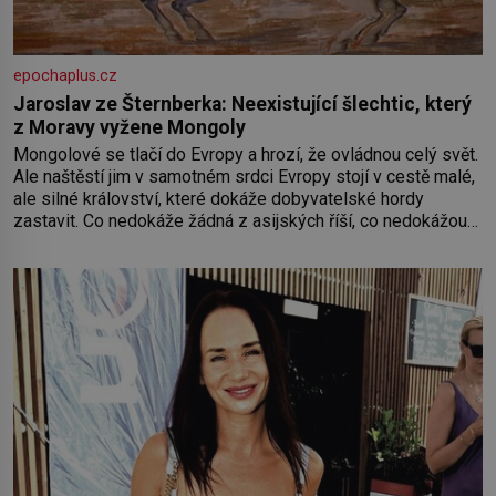
epochaplus.cz
Jaroslav ze Šternberka: Neexistující šlechtic, který
z Moravy vyžene Mongoly
Mongolové se tlačí do Evropy a hrozí, že ovládnou celý svět.
Ale naštěstí jim v samotném srdci Evropy stojí v cestě malé,
ale silné království, které dokáže dobyvatelské hordy
zastavit. Co nedokáže žádná z asijských říší, co nedokážou
Němci – to dokáže český král. Nebo že by ne? Mongolové
od roku 1223 postupují podél Kaspického a Azovského
moře,