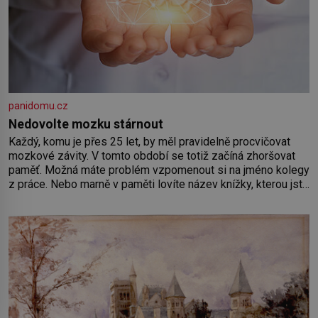
panidomu.cz
Nedovolte mozku stárnout
Každý, komu je přes 25 let, by měl pravidelně procvičovat
mozkové závity. V tomto období se totiž začíná zhoršovat
paměť. Možná máte problém vzpomenout si na jméno kolegy
z práce. Nebo marně v paměti lovíte název knížky, kterou jste
nedávno přečetli. Je to opravdu tak, s věkem jako kdyby se
paměť rozhodla stávkovat. Cvičte