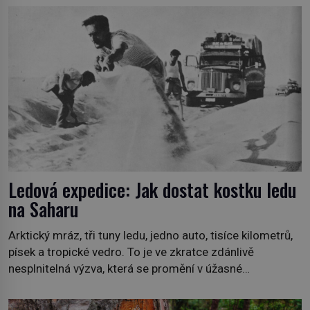
jako první popíše švédský botanik Carl Linné (1707–
1778), jenže v Asii o něm ví už celá staletí. Zvíře
připomíná jelena, v kohoutku dosahuje […]
Ledová expedice: Jak dostat kostku ledu
na Saharu
Arktický mráz, tři tuny ledu, jedno auto, tisíce kilometrů,
písek a tropické vedro. To je ve zkratce zdánlivě
nesplnitelná výzva, která se promění v úžasné
dobrodružství a důkaz, že nic není nemožné. Vše začíná
na podzim 1958 jako hec. Rádio Luxembourg přichází s