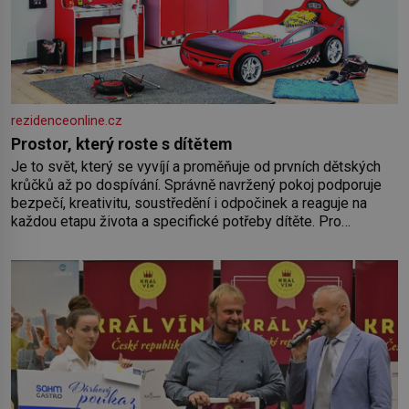
rezidenceonline.cz
Prostor, který roste s dítětem
Je to svět, který se vyvíjí a proměňuje od prvních dětských
krůčků až po dospívání. Správně navržený pokoj podporuje
bezpečí, kreativitu, soustředění i odpočinek a reaguje na
každou etapu života a specifické potřeby dítěte. Pro
nejmenší je klíčová jednoduchost, měkkost a bezpečí, proto
by pokoj miminka měl působit především klidně a útulně.
Předškolní věk je