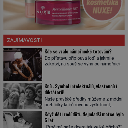
ZAJÍMAVOSTI
Kde se vzalo námořnické tetování?
Do přístavu připlouvá loď, a jakmile
zakotví, na souš se vyhrnou námořníci,
aby utišili žízeň i chtíč. Jdou oním
zvláštním houpavým krokem. A kdyby je
někdo nepoznal podle toho, napoví mu
Knír: Symbol intelektuálů, vlastenců i
potetované paže. Námořnická kérka je
diktátorů!
totiž něco jako uniforma. Tetování jako
takové má velmi hlubokou minulost.
Naše pravěké předky můžeme z módní
Tetovaný je už pračlověk Ötzi, který
přehlídky knírů rovnou vyškrtnout,
zemřel […]
protože historici se shodují, že za
Když děti rodí děti: Nejmladší matce bylo
jedním z nejstarších knírů musíme až do
5 let
starověkého Egypta. Najdeme ho na
„Proč má naše dcera tak velké břicho?“
soše egyptského prince Rahotepa, jenž