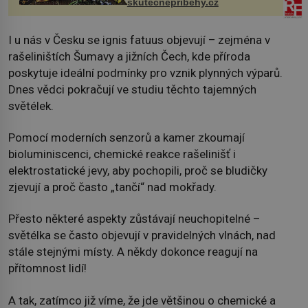
skutecnepribehy.cz
I u nás v Česku se ignis fatuus objevují – zejména v
rašeliništích Šumavy a jižních Čech, kde příroda
poskytuje ideální podmínky pro vznik plynných výparů.
Dnes vědci pokračují ve studiu těchto tajemných
světélek.
Pomocí moderních senzorů a kamer zkoumají
bioluminiscenci, chemické reakce rašelinišť i
elektrostatické jevy, aby pochopili, proč se bludičky
zjevují a proč často „tančí“ nad mokřady.
Přesto některé aspekty zůstávají neuchopitelné –
světélka se často objevují v pravidelných vlnách, nad
stále stejnými místy. A někdy dokonce reagují na
přítomnost lidí!
A tak, zatímco již víme, že jde většinou o chemické a