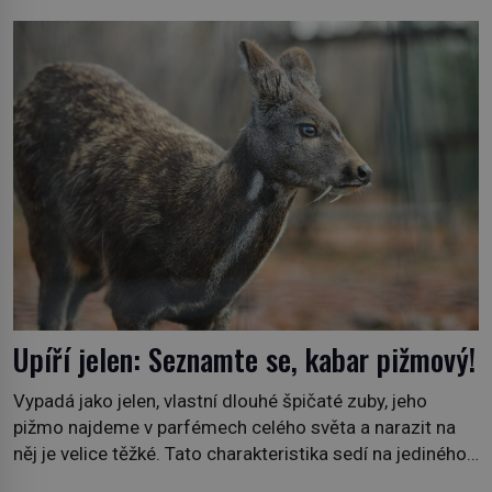
plán dokončit. Pod termínem aqua regia se skrývá
směs s názvem lučavka královská. Svůj přídomek nemá
pro nic za nic, […]
Upíří jelen: Seznamte se, kabar pižmový!
Vypadá jako jelen, vlastní dlouhé špičaté zuby, jeho
pižmo najdeme v parfémech celého světa a narazit na
něj je velice těžké. Tato charakteristika sedí na jediného
zástupce zvířecí říše – kabara pižmového. V Evropě ho