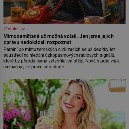
21stoleti.cz
Mimozemšťané už možná volali. Jen jsme jejich
zprávu nedokázali rozpoznat
Pátrání po mimozemských civilizacích se už desítky let
soustředí na hledání úzkopásmových rádiových signálů,
které by příroda sama vytvořila jen stěží. Nová studie však
naznačuje, že právě tato strate