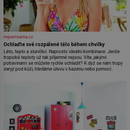
nejsemsama.cz
Ochlaďte své rozpálené tělo během chvilky
Léto, teplo a sluníčko. Naprosto ideální kombinace. Jenže
tropické teploty už tak příjemné nejsou. Víte, jakými
potravinami se můžete rychle ochladit? K dyž se nám tropy
zaryjí pod kůži, hledáme úlevu v bazénu nebo pomocí
klimatizace. Jenže ne vždycky můžeme být v jejich blízkosti.
Nemusíte však zoufat. Pokud budete mít promyšlený
jídelníček, žadné pařáky si na vás