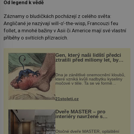
Od legend k vědě
Záznamy o bludičkách pocházejí z celého světa:
Angličané je nazývají will-o’-the-wisp, Francouzi feu
follet, a mnohé bažiny v Asii či Americe mají své vlastní
příběhy o svítících přízracích.
Gen, který naši lidští předci
ztratili před miliony let, by
mohl pomoci s léčbou
„nemoci králů“
Dna je zánětlivé onemocnění kloubů,
které vzniká kvůli nadbytku kyseliny
močové v těle. Ta se ve formě
krystalků ukládá v blízkosti kloubů,
nejčastěji přitom postihuje palce na
nohou, a způsobuje bole...
21stoleti.cz
Dveře MASTER – pro
interiéry navržené s
rozumem i vášní!
Otočné dveře MASTER, opláštění