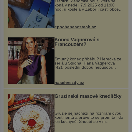
Tradiční Zábořská pouť, která se
koná v neděli 7.9.2025 od 11:00
hod. u kostela v Záboří, části obce
Kly u Mělníka. V programu naleznete
komentovanou prohlídku kostela,
dobovou hudbu, řemesla, atrakce...
epochanacestach.cz
Konec Vagnerové s
Francouzem?
Smutný konec příběhu? Herečka ze
seriálu Studna, Hana Vagnerová
(42), poslední dobou nepůsobí
nejšťastněji. Ačkoli časy její anorexie
jsou už dávno pryč a opět se pyšnila
ženskými křivkami, najednou s...
nasehvezdy.cz
Gruzínské masové knedlíčky
Gruzie se nachází na rozhraní dvou
kontinentů a právě to se promítá i do
její kuchyně. Snoubí se v ní
evropské a asijské chutě a díky tomu
vznikají rozmanité a chuťově bohaté