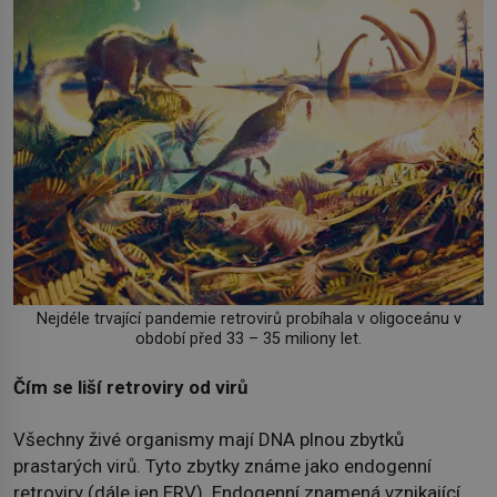
Nejdéle trvající pandemie retrovirů probíhala v oligoceánu v
období před 33 – 35 miliony let.
Čím se liší retroviry od virů
Všechny živé organismy mají DNA plnou zbytků
prastarých virů. Tyto zbytky známe jako endogenní
retroviry (dále jen ERV). Endogenní znamená vznikající