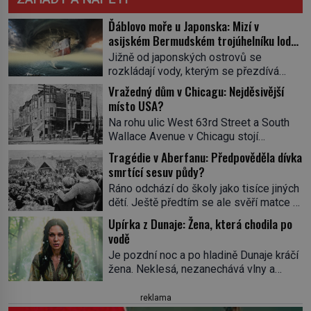
Ďáblovo moře u Japonska: Mizí v
asijském Bermudském trojúhelníku lodě
ve spárech neznámé síly?
Jižně od japonských ostrovů se
rozkládají vody, kterým se přezdívá
Ďáblovo moře. Vypráví se o lodích
Vražedný dům v Chicagu: Nejděsivější
mizejících beze stopy, podivných
místo USA?
světlech, zrádných proudech i mořských
Na rohu ulic West 63rd Street a South
dracích, kteří měli tyto končiny střežit už
Wallace Avenue v Chicagu stojí
v dávných legendách. Je tichomořský
nenápadná pošta. Nemá žádný speciální
Dračí trojúhelník skutečně prokletým
Tragédie v Aberfanu: Předpověděla dívka
nápis ani pamětní desku. A přesto prý
místem, nebo se zde jen nebezpečná
smrtící sesuv půdy?
místní zaměstnanci neradi chodí do
příroda proměnila v jednu z
Ráno odchází do školy jako tisíce jiných
sklepa. Právě tady totiž sídlil sériový
nejpůsobivějších námořních záhad? […]
dětí. Ještě předtím se ale svěří matce s
vrah H. H. Holmes a také
podivným snem. Ve škole, kterou dobře
nejpropracovanější past na lidi
Upírka z Dunaje: Žena, která chodila po
zná, tentokrát nevidí budovu ani
v dějinách americké kriminalistiky.
vodě
spolužáky. Místo nich se před ní tyčí
Herman Webster Mudgett (1861–1896)
Je pozdní noc a po hladině Dunaje kráčí
cosi temného. O několik hodin později je
přijíždí […]
žena. Neklesá, nezanechává vlny a
mrtvá. Mohla devítiletá Zahlédla vlastní
pohybuje se tiše, jako by černá voda
osud? Dne 21. října 1966 se velšská
pod ní byla dlažbou. Muž, který ji z
reklama
vesnice Aberfan […]
břehu pozoruje, ji údajně poznává, jenže