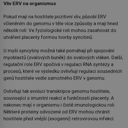
Vliv ERV na organismus
Pokud mají na hostitele pozitivní vliv, působí ERV
včleněním do genomu v těle více způsoby a mají hned
několik rolí. Ve fyziologické roli mohou zasahovat do
utváření placenty formou tvorby syncitinů.
U myší syncytiny možná také pomáhají při spojování
myoblastů (svalových buněk) do svalových vláken. Další,
regulační role ERV spočívá v regulaci RNA syntézy a
procesů, které ve výsledku ovlivňují regulaci sousedních
genů hostitele vedle samotného ERV v genomu.
Ovlivňují tak evoluci transkripce genomu hostitele,
související s imunitní reakcí a funkčností placenty. A
nakonec mají v organismu i čistě imunologickou roli.
Některé proteiny odvozené od ERV mohou chránit
hostitele před vnější (exogenní) retrovirovou infekcí.