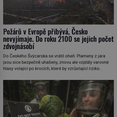
Požárů v Evropě přibývá, Česko
nevyjímaje. Do roku 2100 se jejich počet
zdvojnásobí
Do Českého Švýcarska se vrátil oheň. Plameny z jara
jsou sice bezpečně uhašeny, znovu ale vzplály varovné
hlasy volající po krocích, které by vzrůstající riziko
lesních požárů do budoucna minimalizovaly. Lesní
požáry už nejsou problémem pouze vzdáleného
Středomoří. S oteplujícím se klimatem, vysušenou
krajinou a desetiletími lidských zásahů se z nich stává
nový evropský normál […]