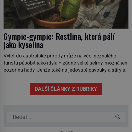
Gympie-gympie: Rostlina, která pálí
jako kyselina
Výlet do australské přírody může na věci neznalého
turistu působit jako idyla – žádné velké šelmy, možná jen
pozor na hady. Jenže také na jedovaté pavouky a štíry a
co už tuší málokdo, i na nenápadný keř se srdčitými listy.
Stačí letmý dotyk a ozve se pronikavá bolest, která
DALŠÍ ČLÁNKY Z RUBRIKY
přetrvává i týdny. Nenápadný tento […]