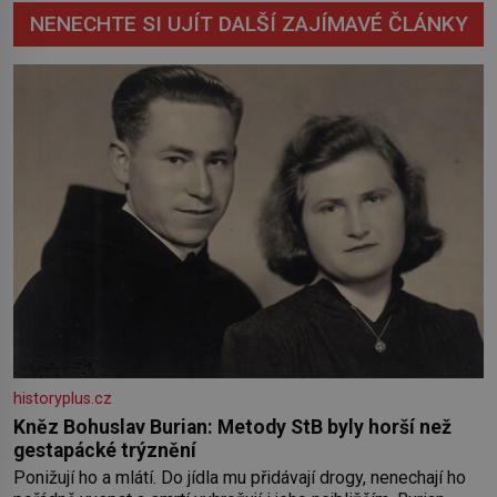
NENECHTE SI UJÍT DALŠÍ ZAJÍMAVÉ ČLÁNKY
historyplus.cz
Kněz Bohuslav Burian: Metody StB byly horší než
gestapácké trýznění
Ponižují ho a mlátí. Do jídla mu přidávají drogy, nenechají ho