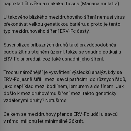
například člověka a makaka rhesus (Macaca mulatta).
U takového blízkého mezidruhového šíření nemusí virus
překonávat velkou genetickou bariéru, a proto je tento
typ mezidruhového šíření ERV-Fc častý.
Savci blízce příbuzných druhů také pravděpodobněji
budou žít na stejném území, takže se snadno potkají a
ERV-Fc si předají, což také usnadní jeho šíření.
Trochu náročnější je vysvětlení výsledků analýz, kdy se
ERV-Fc jasně šířil i mezi savci patřícími do různých řádů,
jako například mezi bodlínem, lemurem a delfínem. Jak
došlo k mezidruhovému šíření mezi takto geneticky
vzdálenými druhy? Netušíme.
Celkem se mezidruhový přenos ERV-Fc udál u savců
v rámci milionů let minimálně 26krát.