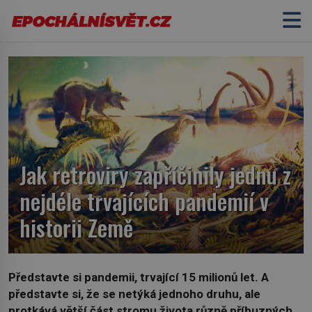
Jak retroviry zapříčinily jednu z
nejdéle trvajících pandemií v
historii Země
Představte si pandemii, trvající 15 milionů let. A
představte si, že se netýká jednoho druhu, ale
protkává větší část stromu života různě příbuzných