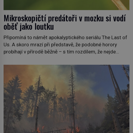
Mikroskopičtí predátoři v mozku si vodí
oběť jako loutku
Připomíná to námět apokalyptického seriálu The Last of
Us. A skoro mrazí při představě, že podobné horory
probíhají v přírodě běžně – s tím rozdílem, že nejde
pouze o infekce parazitickou houbou a že predátor
dokáže ovládat jen vývojově nesrovnatelně jednodušší
živočichy, než je člověk. Najít skutečné zombie není nic
nemožného ani v naší přírodě. […]