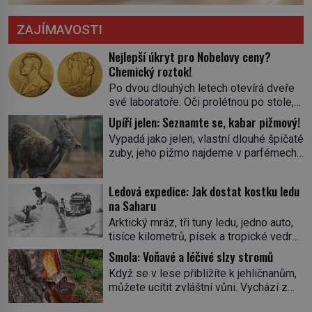
ZAJÍMAVOSTI
Nejlepší úkryt pro Nobelovy ceny?
Chemický roztok!
Po dvou dlouhých letech otevírá dveře
své laboratoře. Oči prolétnou po stole,
aby pak ulpěly na regálu, kde se nachází
Upíří jelen: Seznamte se, kabar pižmový!
všemožné látky. Hledá žluto-oranžovou
Vypadá jako jelen, vlastní dlouhé špičaté
tekutinu, jakmile ji zahlédne, nesmírně
zuby, jeho pižmo najdeme v parfémech
se mu uleví. Teď může svůj plán
celého světa a narazit na něj je velice
dokončit. Pod termínem aqua regia se
těžké. Tato charakteristika sedí na
skrývá směs s názvem lučavka
Ledová expedice: Jak dostat kostku ledu
jediného zástupce zvířecí říše – kabara
královská. Svůj přídomek nemá pro nic
na Saharu
pižmového. V Evropě ho jako první
za nic, […]
Arktický mráz, tři tuny ledu, jedno auto,
popíše švédský botanik Carl Linné
tisíce kilometrů, písek a tropické vedro.
(1707–1778), jenže v Asii o něm ví už
To je ve zkratce zdánlivě nesplnitelná
celá staletí. Zvíře připomíná jelena,
Smola: Voňavé a léčivé slzy stromů
výzva, která se promění v úžasné
v kohoutku dosahuje […]
Když se v lese přiblížíte k jehličnanům,
dobrodružství a důkaz, že nic není
můžete ucítit zvláštní vůni. Vychází z
nemožné. Vše začíná na podzim 1958
lepkavé látky, která vytéká z
jako hec. Rádio Luxembourg přichází s