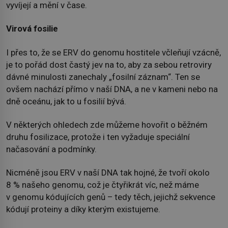
vyvíjejí a mění v čase.
Virová fosilie
I přes to, že se ERV do genomu hostitele včleňují vzácně,
je to pořád dost častý jev na to, aby za sebou retroviry
dávné minulosti zanechaly „fosilní záznam“. Ten se
ovšem nachází přímo v naší DNA, a ne v kameni nebo na
dně oceánu, jak to u fosilií bývá.
V některých ohledech zde můžeme hovořit o běžném
druhu fosilizace, protože i ten vyžaduje speciální
načasování a podmínky.
Nicméně jsou ERV v naší DNA tak hojné, že tvoří okolo
8 % našeho genomu, což je čtyřikrát víc, než máme
v genomu kódujících genů – tedy těch, jejichž sekvence
kódují proteiny a díky kterým existujeme.