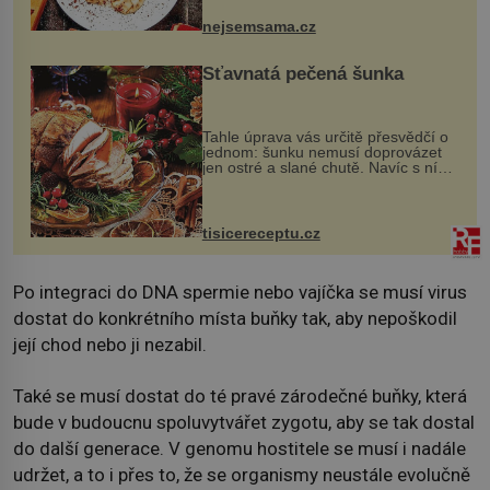
pokrmy, které rozhodně st...
nejsemsama.cz
Šťavnatá pečená šunka
Tahle úprava vás určitě přesvědčí o
jednom: šunku nemusí doprovázet
jen ostré a slané chutě. Navíc s ní
nakrmíte poměrně hodně hladových
krků. Ingredience sádlo 3 kg šunky
vcelku 3 stroužky česneku hl...
tisicereceptu.cz
Po integraci do DNA spermie nebo vajíčka se musí virus
dostat do konkrétního místa buňky tak, aby nepoškodil
její chod nebo ji nezabil.
Také se musí dostat do té pravé zárodečné buňky, která
bude v budoucnu spoluvytvářet zygotu, aby se tak dostal
do další generace. V genomu hostitele se musí i nadále
udržet, a to i přes to, že se organismy neustále evolučně