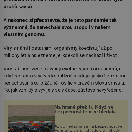
druhů savců.
A nakonec si představte, že je tato pandemie tak
významná, že zanechala svou stopu i v našem
vlastním genomu.
Viry s námi i ostatními organismy koexistují už po
miliony let a nalezneme je, kdekoli se nachází i život.
Viry tak přirozeně ovlivňují evoluci všech organismů, i
když se tento vliv často obtížně sleduje, jelikož za sebou
nenechávají skoro žádné fosilie v pravém slova smyslu.
To, jak vznikly a vyvíjely se v čase, zůstává nevyřešeno.
Na hraně přežití. Když se
bezpečnost teprve hledala
Až do nedávna se na bezpečnost ve
Formuli 1 příliš nehledělo a nehody