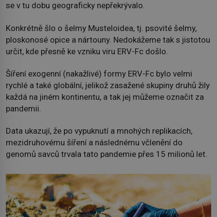
se v tu dobu geograficky nepřekrývalo.
Konkrétně šlo o šelmy Musteloidea, tj. psovité šelmy,
ploskonosé opice a nártouny. Nedokážeme tak s jistotou
určit, kde přesně ke vzniku viru ERV-Fc došlo.
Šíření exogenní (nakažlivé) formy ERV-Fc bylo velmi
rychlé a také globální, jelikož zasažené skupiny druhů žily
každá na jiném kontinentu, a tak jej můžeme označit za
pandemii.
Data ukazují, že po vypuknutí a mnohých replikacích,
mezidruhovému šíření a následnému včlenění do
genomů savců trvala tato pandemie přes 15 milionů let.