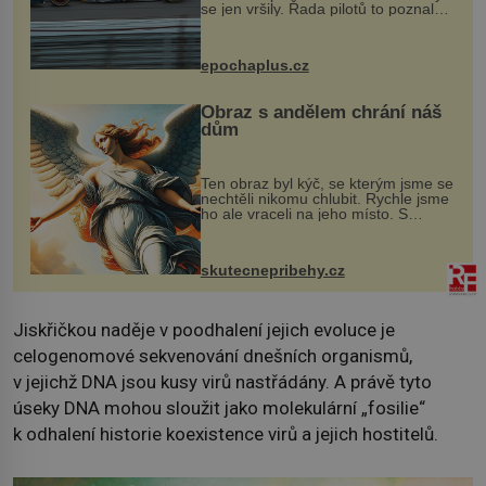
se jen vršily. Řada pilotů to poznala
na vlastní kůži, často s trvalými
následky nebo bohužel i ztrátou
života. Dnes nepochopiteln...
epochaplus.cz
Obraz s andělem chrání náš
dům
Ten obraz byl kýč, se kterým jsme se
nechtěli nikomu chlubit. Rychle jsme
ho ale vraceli na jeho místo. S
manželem Vaškem jsme si pořídili
chaloupku, takový domek na severu
Čech, kde jsme si naplánova...
skutecnepribehy.cz
Jiskřičkou naděje v poodhalení jejich evoluce je
celogenomové sekvenování dnešních organismů,
v jejichž DNA jsou kusy virů nastřádány. A právě tyto
úseky DNA mohou sloužit jako molekulární „fosilie“
k odhalení historie koexistence virů a jejich hostitelů.