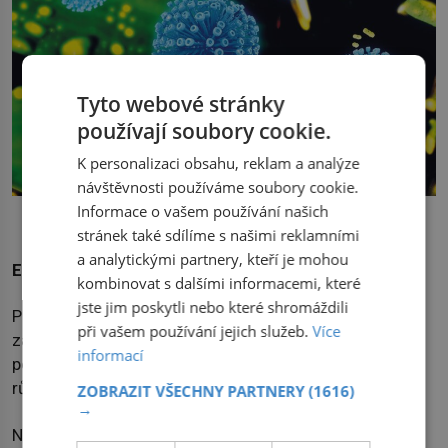
Tyto webové stránky
používají soubory cookie.
K personalizaci obsahu, reklam a analýze
návštěvnosti používáme soubory cookie.
Virus ERV-Fc se u savců šířil nejen v rámci jednoho druhu, ale i
Informace o vašem používání našich
mezidruhově a mezirodově.
stránek také sdílíme s našimi reklamními
a analytickými partnery, kteří je mohou
ERV dneška
kombinovat s dalšími informacemi, které
jste jim poskytli nebo které shromáždili
Protože se evoluce nikdy nezastaví, v procesu
při vašem používání jejich služeb.
Více
začleňování do genomů jsou ERV i dnes. V přírodních
informací
populacích savců můžeme tento proces pozorovat na
různých úrovních fixace.
ZOBRAZIT VŠECHNY PARTNERY
(1616)
→
Například australské koaly přenášejí koalí retrovirus