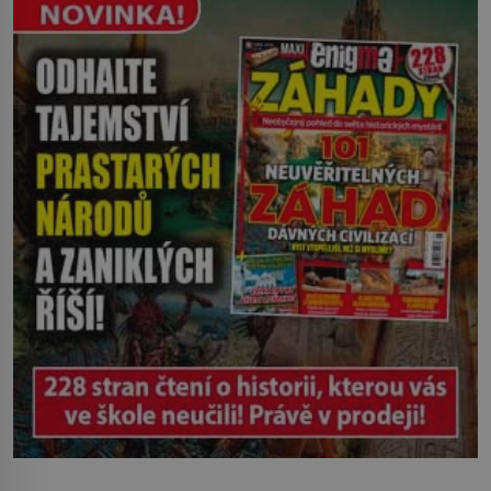
Ruža Vlajna má být v tu chvíli mrtvá celé
století. Vesnice Kisiljevo v
severovýchodním Srbsku má s upíry
nevyřízené účty. […]