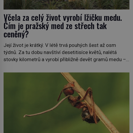
Včela za celý život vyrobí lžičku medu.
Čím je pražský med ze střech tak
ceněný?
Její život je krátký. V létě trvá pouhých šest až osm
týdnů. Za tu dobu navštíví desetitisíce květů, nalétá
stovky kilometrů a vyrobí přibližně devět gramů medu –
zhruba jednu čajovou lžičku. Sama o sobě se může zdát
bezvýznamná. Teprve když se spojí s dalšími desítkami
tisíc příslušnic svého včelstva, vznikne jeden z
nejdokonalejších organismů […]