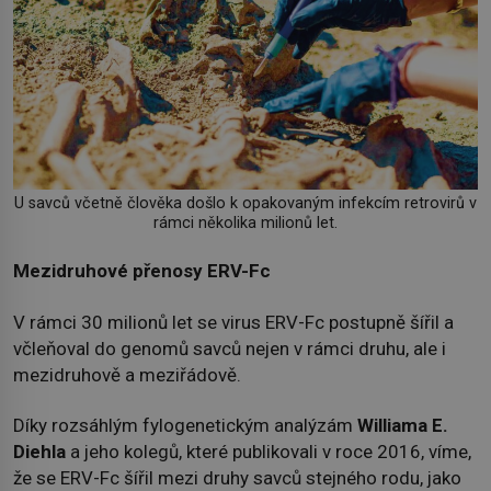
U savců včetně člověka došlo k opakovaným infekcím retrovirů v
rámci několika milionů let.
Mezidruhové přenosy ERV-Fc
V rámci 30 milionů let se virus ERV-Fc postupně šířil a
včleňoval do genomů savců nejen v rámci druhu, ale i
mezidruhově a meziřádově.
Díky rozsáhlým fylogenetickým analýzám
Williama E.
Diehla
a jeho kolegů, které publikovali v roce 2016, víme,
že se ERV-Fc šířil mezi druhy savců stejného rodu, jako