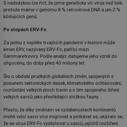
S nadsázkou lze říct, že jsme geneticky víc virus než lidé,
protože máme v genomu 8 % retrovirové DNA a jen 2 %
kódujících genů.
Po stopách ERV-Fc
Za jednu z nejdéle trvajících pandemií v historii může
kmen ERV, nazývaný ERV-Fc, patřící mezi
Gammaretroviry. Podle analýz datujeme jeho vznik do
oligocénu, do doby před 40 miliony let.
Šlo o období prudkých globálních změn, spojených s
posunem tektonických desek, klimatického ochlazování,
rozrůstání velkých ploch travin a s tím spojeného šíření
velkých savců jako převládající složkou fauny.
Přesto, že díky změnám ve vzdálenostech kontinentů
mohli velcí savci více migrovat a potkávat se, ukázalo se,
že se virus ERV-Fc vyskytoval u savců, jejichž rozšíření