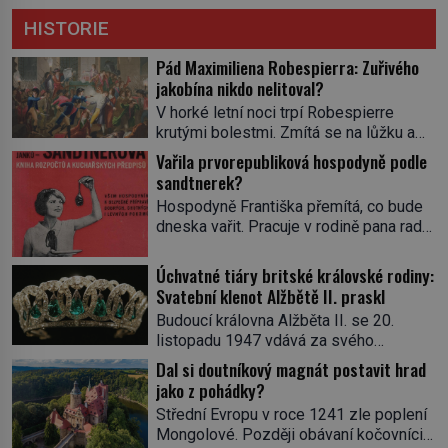
HISTORIE
Pád Maximiliena Robespierra: Zuřivého
jakobína nikdo nelitoval?
V horké letní noci trpí Robespierre
krutými bolestmi. Zmítá se na lůžku a
hlavou mu víří kolotoč myšlenek. Když
Vařila prvorepubliková hospodyně podle
se probere z mdlob, vzpomene si na
sandtnerek?
jednu z pařížských jasnovidek, kterou
Hospodyně Františka přemítá, co bude
před lety navštívil. Prorokovala mu
dneska vařit. Pracuje v rodině pana rady
tragický osud. Tehdy se jí vysmál.
a ten má mlsný jazýček. Zalistuje proto
„Robespierre to dotáhne hodně daleko,“
rychle v jedné ze „sandtnerek“.
Úchvatné tiáry britské královské rodiny:
prohlásil o něm jiný významný
„Zaplaťpánbůh, že už nemusíme chodit
Svatební klenot Alžbětě II. praskl
francouzský revolucionář, Honoré de
s lístky,“ povzdechne si směrem ke
Mirabeau […]
Budoucí královna Alžběta II. se 20.
služce, kterou má v kuchyni k ruce.
listopadu 1947 vdává za svého
Ještě v prvních letech nové republiky
vyvoleného Filipa Mountbattena. Aby
Dal si doutníkový magnát postavit hrad
fungoval kvůli nedostatku zboží
měla na obřad ve Westminsteru podle
jako z pohádky?
přídělový systém. […]
tradice „něco vypůjčeného“, její matka jí
Střední Evropu v roce 1241 zle poplení
věnuje jedinečný šperk ze své
Mongolové. Později obávaní kočovníci
soukromé kolekce – diamantovou tiáru