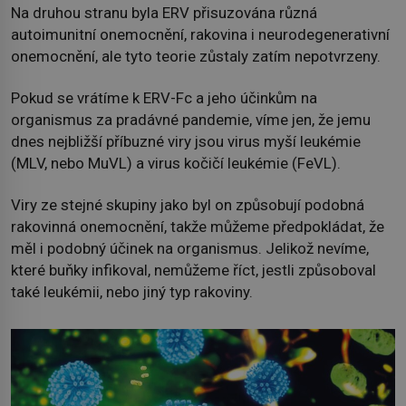
Na druhou stranu byla ERV přisuzována různá
autoimunitní onemocnění, rakovina i neurodegenerativní
onemocnění, ale tyto teorie zůstaly zatím nepotvrzeny.
Pokud se vrátíme k ERV-Fc a jeho účinkům na
organismus za pradávné pandemie, víme jen, že jemu
dnes nejbližší příbuzné viry jsou virus myší leukémie
(MLV, nebo MuVL) a virus kočičí leukémie (FeVL).
Viry ze stejné skupiny jako byl on způsobují podobná
rakovinná onemocnění, takže můžeme předpokládat, že
měl i podobný účinek na organismus. Jelikož nevíme,
které buňky infikoval, nemůžeme říct, jestli způsoboval
také leukémii, nebo jiný typ rakoviny.