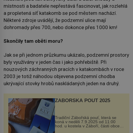
místnosti a badatele nepřestává fascinovat, jak rozlehlá
a propletená síť katakomb se pod městem nachází.
Některé zdroje uvádějí, že podzemní ulice mají
dohromady přes 700, nebo dokonce přes 1000 km!
Skončily tam oběti moru?
Jak se při jednom průzkumu ukázalo, podzemní prostory
byly využívány v jeden čas i jako pohřebiště. Při
nouzových záchranných pracích v katakombách v roce
2003 je totiž náhodou objevena podzemní chodba
ukrývající stovky hrobů naskládaných jeden na druhý.
ZÁBOŘSKÁ POUŤ 2025
Tradiční Zábořská pouť, která se
koná v neděli 7.9.2025 od 11:00
hod. u kostela v Záboří, části obce
Kly u Mělníka. V programu naleznete