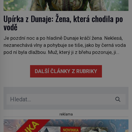
Upírka z Dunaje: Žena, která chodila po
vodě
Je pozdní noc a po hladině Dunaje kráčí žena. Neklesá,
nezanechává vlny a pohybuje se tiše, jako by černá voda
pod ní byla dlažbou. Muž, který ji z břehu pozoruje, ji
údajně poznává, jenže Ruža Vlajna má být v tu chvíli
mrtvá celé století. Vesnice Kisiljevo v severovýchodním
DALŠÍ ČLÁNKY Z RUBRIKY
Srbsku má s upíry nevyřízené účty. […]
reklama