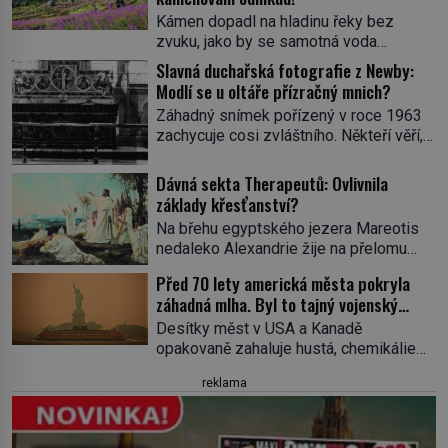
Kámen dopadl na hladinu řeky bez
zvuku, jako by se samotná voda
rozhodla mlčet. Mladší z chlapců
Slavná duchařská fotografie z Newby:
bolestně strhl ruku, ale další úder ho
Modlí se u oltáře přízračný mnich?
zasáhl dříve, než si vůbec uvědomil
Záhadný snímek pořízený v roce 1963
pohyb: tiše, nelidsky přesně. „Odkud…?“
zachycuje cosi zvláštního. Někteří věří,
zachrčel starší student, ale v houštině
že poloprůhledná postava stojící u
na břehu nebyl nikdo, kdo by po nich
oltáře je duch mnicha ze 16. století s
Dávná sekta Therapeutů: Ovlivnila
mohl cokoliv házet. A když se […]
bílým závojem přes obličej, který
základy křesťanství?
pravděpodobně zakrývá lepru nebo jiné
Na břehu egyptského jezera Mareotis
znetvoření. Jiní jsou skeptičtí a považují
nedaleko Alexandrie žije na přelomu
vše za podvod. Jak vlastně vznikla
letopočtu uzavřená komunita mužů a
jedna z nejslavnějších duchařských
Před 70 lety americká města pokryla
žen. Každý obývá vlastní celu, kde se
fotek? Moderní vyšetřovatelé
záhadná mlha. Byl to tajný vojenský
věnuje modlitbě, meditaci a studiu textů,
paranormálních […]
experiment!
a někdy dlouhé dny nic nepozře. Pro
Desítky měst v USA a Kanadě
skupinu se ujme název Therapeuté, a
opakovaně zahaluje hustá, chemikáliemi
přestože zřejmě hluboce ovlivní
páchnoucí mlha…Na kůži tomu, kde se
reklama
křesťanství, vůbec nic o nich nevíme…
do ní vydá, ulpívá zvláštní substance
Jediným svědkem existence […]
neznámého původu, stejná látka
pokrývá také silnice, auta či střechy