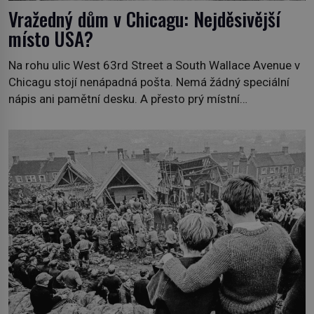
Vražedný dům v Chicagu: Nejděsivější
místo USA?
Na rohu ulic West 63rd Street a South Wallace Avenue v
Chicagu stojí nenápadná pošta. Nemá žádný speciální
nápis ani pamětní desku. A přesto prý místní
zaměstnanci neradi chodí do sklepa. Právě tady totiž
sídlil sériový vrah H. H. Holmes a také nejpropracovanější
past na lidi v dějinách americké kriminalistiky. Herman
Webster Mudgett (1861–1896) přijíždí […]