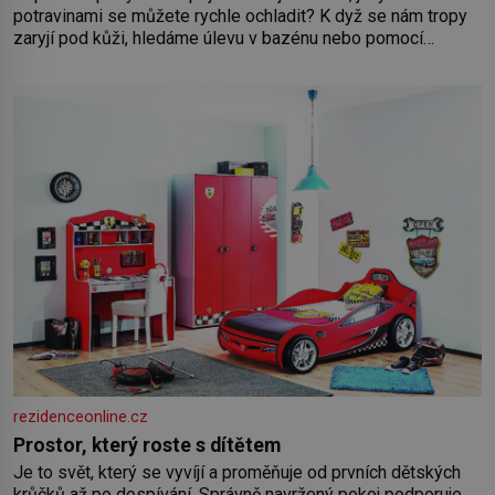
potravinami se můžete rychle ochladit? K dyž se nám tropy
zaryjí pod kůži, hledáme úlevu v bazénu nebo pomocí
klimatizace. Jenže ne vždycky můžeme být v jejich blízkosti.
Nemusíte však zoufat. Pokud budete mít promyšlený
jídelníček, žadné pařáky si na vás
rezidenceonline.cz
Prostor, který roste s dítětem
Je to svět, který se vyvíjí a proměňuje od prvních dětských
krůčků až po dospívání. Správně navržený pokoj podporuje