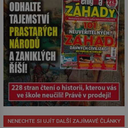
domů a lidé hlásí různé zdravotní potíže
včetně pozdější rakoviny. O 70 let
později pravda o původu této mlhy
vychází najevo. Víme ale […]
NENECHTE SI UJÍT DALŠÍ ZAJÍMAVÉ ČLÁNKY