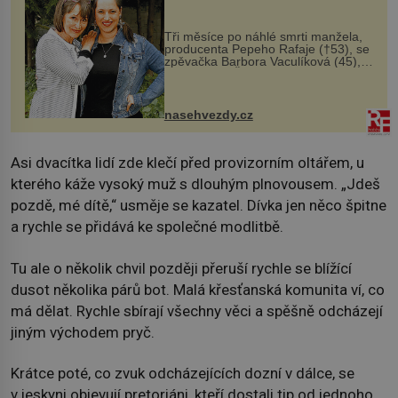
Tři měsíce po náhlé smrti manžela,
producenta Pepeho Rafaje (†53), se
zpěvačka Barbora Vaculíková (45),
dcera Petry Černocké (75), poprvé
ozvala veřejnosti. Na sociální síti
sdílela, že se snaží fung...
nasehvezdy.cz
Asi dvacítka lidí zde klečí před provizorním oltářem, u
kterého káže vysoký muž s dlouhým plnovousem. „Jdeš
pozdě, mé dítě,“ usměje se kazatel. Dívka jen něco špitne
a rychle se přidává ke společné modlitbě.
Tu ale o několik chvil později přeruší rychle se blížící
dusot několika párů bot. Malá křesťanská komunita ví, co
má dělat. Rychle sbírají všechny věci a spěšně odcházejí
jiným východem pryč.
Krátce poté, co zvuk odcházejících dozní v dálce, se
v jeskyni objevují pretoriáni, kteří dostali tip od jednoho