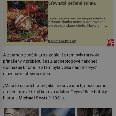
Šťavnatá pečená šunka
Tahle úprava vás určitě přesvědčí o
jednom: šunku nemusí doprovázet
jen ostré a slané chutě. Navíc s ní
nakrmíte poměrně hodně hladových
krků. Ingredience sádlo 3 kg šunky
vcelku 3 stroužky česneku hl...
tisicereceptu.cz
A zatímco zpočátku se zdálo, že tam byly mrtvoly
přinášeny v průběhu času, archeologové nakonec
docházejí k tomu, že tam byla velká část mrtvých
uložena ve stejnou dobu.
„Muselo se odehrát nějaké masové úmrtí, něco, čemu
archeologové říkají krizová událost,“ vysvětluje britský
historik
Michael Scott
(*1981).