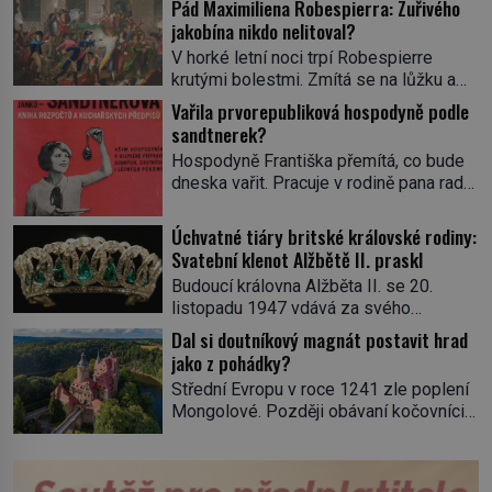
Pád Maximiliena Robespierra: Zuřivého
jakobína nikdo nelitoval?
V horké letní noci trpí Robespierre
krutými bolestmi. Zmítá se na lůžku a
hlavou mu víří kolotoč myšlenek. Když
Vařila prvorepubliková hospodyně podle
se probere z mdlob, vzpomene si na
sandtnerek?
jednu z pařížských jasnovidek, kterou
Hospodyně Františka přemítá, co bude
před lety navštívil. Prorokovala mu
dneska vařit. Pracuje v rodině pana rady
tragický osud. Tehdy se jí vysmál.
a ten má mlsný jazýček. Zalistuje proto
„Robespierre to dotáhne hodně daleko,“
rychle v jedné ze „sandtnerek“.
Úchvatné tiáry britské královské rodiny:
prohlásil o něm jiný významný
„Zaplaťpánbůh, že už nemusíme chodit
Svatební klenot Alžbětě II. praskl
francouzský revolucionář, Honoré de
s lístky,“ povzdechne si směrem ke
Mirabeau […]
Budoucí královna Alžběta II. se 20.
služce, kterou má v kuchyni k ruce.
listopadu 1947 vdává za svého
Ještě v prvních letech nové republiky
vyvoleného Filipa Mountbattena. Aby
Dal si doutníkový magnát postavit hrad
fungoval kvůli nedostatku zboží
měla na obřad ve Westminsteru podle
jako z pohádky?
přídělový systém. […]
tradice „něco vypůjčeného“, její matka jí
Střední Evropu v roce 1241 zle poplení
věnuje jedinečný šperk ze své
Mongolové. Později obávaní kočovníci
soukromé kolekce – diamantovou tiáru
sice odtáhnou, všichni ale počítají s
královny Marie. „Je to ošklivá špičatá
jejich návratem. Václav I. proto začne
tiára,“ zhodnotil klenot britský politik Sir
jednat. Na další případné řádění barbarů
Henry Channon (1897–1958), když si […]