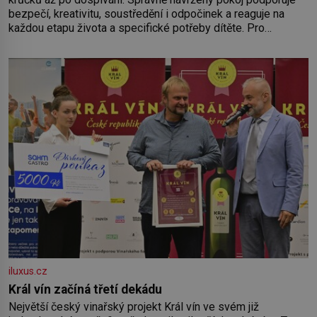
bezpečí, kreativitu, soustředění i odpočinek a reaguje na
každou etapu života a specifické potřeby dítěte. Pro
nejmenší je klíčová jednoduchost, měkkost a bezpečí, proto
by pokoj miminka měl působit především klidně a útulně.
Předškolní věk je
iluxus.cz
Král vín začíná třetí dekádu
Největší český vinařský projekt Král vín ve svém již