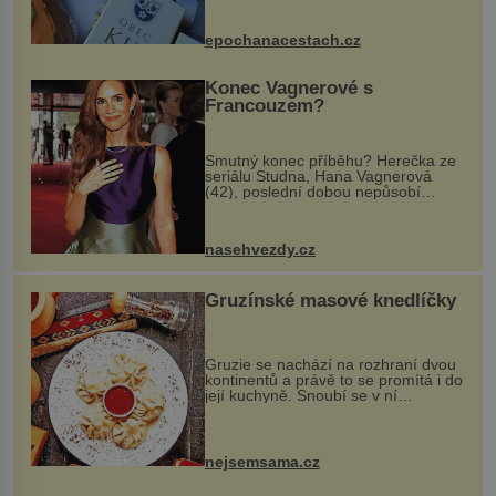
komentovanou prohlídku kostela,
dobovou hudbu, řemesla, atrakce...
epochanacestach.cz
Konec Vagnerové s
Francouzem?
Smutný konec příběhu? Herečka ze
seriálu Studna, Hana Vagnerová
(42), poslední dobou nepůsobí
nejšťastněji. Ačkoli časy její anorexie
jsou už dávno pryč a opět se pyšnila
ženskými křivkami, najednou s...
nasehvezdy.cz
Gruzínské masové knedlíčky
Gruzie se nachází na rozhraní dvou
kontinentů a právě to se promítá i do
její kuchyně. Snoubí se v ní
evropské a asijské chutě a díky tomu
vznikají rozmanité a chuťově bohaté
pokrmy, které rozhodně st...
nejsemsama.cz