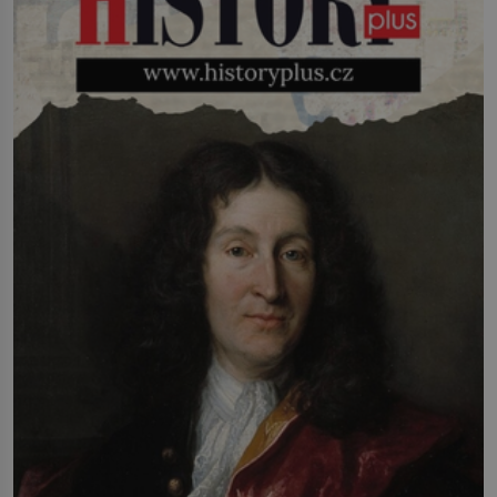
lidstvo pracovalo. Chrání strom před
infekcí, hmyzem a vysycháním. Dá se
říct, že je to přírodní […]