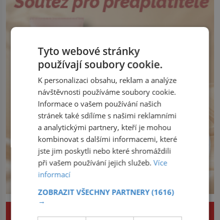
z východu se chce pečlivě připravit!
Český král Václav I. (1205–1253) přijme
opatření, která mají posílit obranu jeho
království. Zajistit hodlá především
severní hranici. Na […]
Tyto webové stránky
používají soubory cookie.
K personalizaci obsahu, reklam a analýze
návštěvnosti používáme soubory cookie.
Informace o vašem používání našich
stránek také sdílíme s našimi reklamními
a analytickými partnery, kteří je mohou
kombinovat s dalšími informacemi, které
jste jim poskytli nebo které shromáždili
při vašem používání jejich služeb.
Více
informací
ZOBRAZIT VŠECHNY PARTNERY
(1616)
→
ZAJÍMAVOSTI