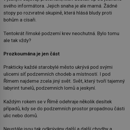
svého informátora. Jejich snaha je ale marná. Žádné
stopy po rozvratné skupině, která hlásá bludy proti
bohům a císaři.
Tentokrát římské podzemí krev neochutná. Bylo tomu
ale tak vždy?
Prozkoumána je jen část
Prakticky každé starobylé město ukrývá pod svými
ulicemi síť podzemních chodeb a místností. I pod
Římem najdeme zcela jiný svět. Svět, který tvoří tajemný
labyrint tunelů, podzemních lomů a jeskyní.
Každým rokem se v Římě odehraje několik desítek
případů, kdy se do podzemních prostor propadnou části
ulic nebo domů.
Neustále jsou tak odkrývány další a další chodby a