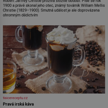
Robert Jaffrey Christie prožívá složité období. Píše se rok
1900 a právě skonal jeho otec, známý továrník William Mellis
Christie (1829–1900). Smutná událost je ale doprovázena
ohromným dědictvím
tisicereceptu.cz
Pravá irská káva