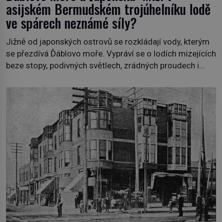
asijském Bermudském trojúhelníku lodě
ve spárech neznámé síly?
Jižně od japonských ostrovů se rozkládají vody, kterým
se přezdívá Ďáblovo moře. Vypráví se o lodích mizejících
beze stopy, podivných světlech, zrádných proudech i
mořských dracích, kteří měli tyto končiny střežit už v
dávných legendách. Je tichomořský Dračí trojúhelník
skutečně prokletým místem, nebo se zde jen
nebezpečná příroda proměnila v jednu z
nejpůsobivějších námořních záhad? […]