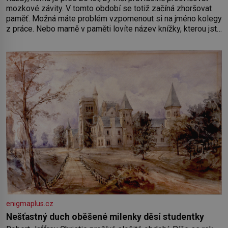
mozkové závity. V tomto období se totiž začíná zhoršovat
paměť. Možná máte problém vzpomenout si na jméno kolegy
z práce. Nebo marně v paměti lovíte název knížky, kterou jste
nedávno přečetli. Je to opravdu tak, s věkem jako kdyby se
paměť rozhodla stávkovat. Cvičte
enigmaplus.cz
Nešťastný duch oběšené milenky děsí studentky