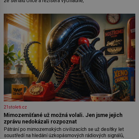
ze seriálu Ulice a režiséra vychladne,
21stoleti.cz
Mimozemšťané už možná volali. Jen jsme jejich
zprávu nedokázali rozpoznat
Pátrání po mimozemských civilizacích se už desítky let
soustředí na hledání úzkopásmových rádiových signálů,