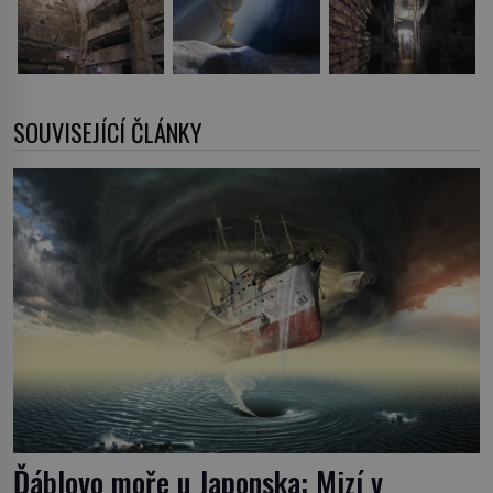
SOUVISEJÍCÍ ČLÁNKY
Ďáblovo moře u Japonska: Mizí v