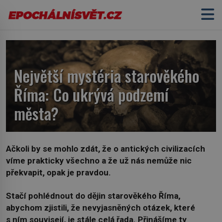
Největší mystéria starověkého
Říma: Co ukrývá podzemí
města?
Ačkoli by se mohlo zdát, že o antických civilizacích
víme prakticky všechno a že už nás nemůže nic
překvapit, opak je pravdou.
Stačí pohlédnout do dějin starověkého Říma,
abychom zjistili, že nevyjasněných otázek, které
s ním souvisejí, je stále celá řada. Přinášíme ty