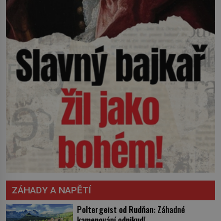
ZÁHADY A NAPĚTÍ
Poltergeist od Rudňan: Záhadné
kamenování odnikud!