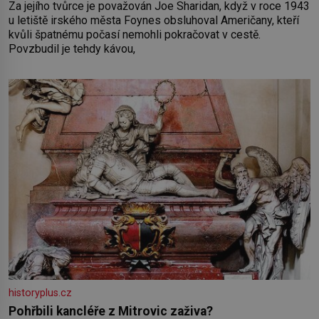
Za jejího tvůrce je považován Joe Sharidan, když v roce 1943
u letiště irského města Foynes obsluhoval Američany, kteří
kvůli špatnému počasí nemohli pokračovat v cestě.
Povzbudil je tehdy kávou,
historyplus.cz
Pohřbili kancléře z Mitrovic zaživa?