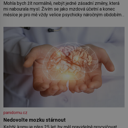
Mohla bych žít normálně, nebýt jedné zásadní změny, která
mi nabourala mysl. Živím se jako mzdová účetní a konec
měsíce je pro mě vždy velice psychicky náročným obdobím.
Od té chvíle, co máme vnoučata, mi dcera čím dál častěji volá
o pomoc, co se hlídání týče. Dalo by se
panidomu.cz
Nedovolte mozku stárnout
Každý, komu je přes 25 let, by měl pravidelně procvičovat