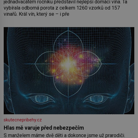
jednadvacátém ročníku představil nejlepší domácí vína. Ta
vybírala odborná porota z celkem 1260 vzorků od 157
vinařů. Král vín, který se – i pře
skutecnepribehy.cz
Hlas mě varuje před nebezpečím
S manželem máme dvě děti a dokonce jsme už prarodiči.