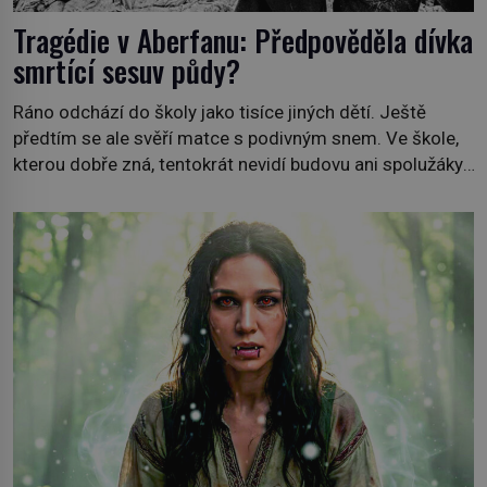
Tragédie v Aberfanu: Předpověděla dívka
smrtící sesuv půdy?
Ráno odchází do školy jako tisíce jiných dětí. Ještě
předtím se ale svěří matce s podivným snem. Ve škole,
kterou dobře zná, tentokrát nevidí budovu ani spolužáky.
Místo nich se před ní tyčí cosi temného. O několik hodin
později je mrtvá. Mohla devítiletá Zahlédla vlastní
osud? Dne 21. října 1966 se velšská vesnice Aberfan […]