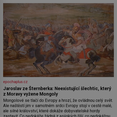
epochaplus.cz
Jaroslav ze Šternberka: Neexistující šlechtic, který
z Moravy vyžene Mongoly
Mongolové se tlačí do Evropy a hrozí, že ovládnou celý svět.
Ale naštěstí jim v samotném srdci Evropy stojí v cestě malé,
ale silné království, které dokáže dobyvatelské hordy
zastavit. Co nedokáže žádná z asijských říší, co nedokážou