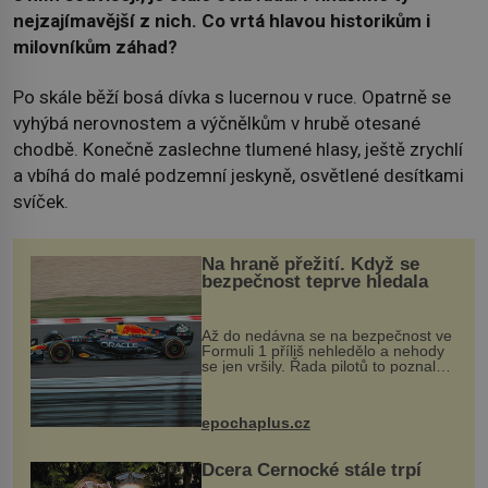
nejzajímavější z nich. Co vrtá hlavou historikům i
milovníkům záhad?
Po skále běží bosá dívka s lucernou v ruce. Opatrně se
vyhýbá nerovnostem a výčnělkům v hrubě otesané
chodbě. Konečně zaslechne tlumené hlasy, ještě zrychlí
a vbíhá do malé podzemní jeskyně, osvětlené desítkami
svíček.
Na hraně přežití. Když se
bezpečnost teprve hledala
Až do nedávna se na bezpečnost ve
Formuli 1 příliš nehledělo a nehody
se jen vršily. Řada pilotů to poznala
na vlastní kůži, často s trvalými
následky nebo bohužel i ztrátou
života. Dnes nepochopiteln...
epochaplus.cz
Dcera Černocké stále trpí