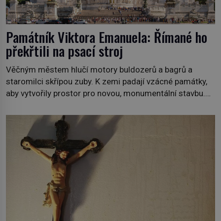
Památník Viktora Emanuela: Římané ho
překřtili na psací stroj
Věčným městem hlučí motory buldozerů a bagrů a
staromilci skřípou zuby. K zemi padají vzácné památky,
aby vytvořily prostor pro novou, monumentální stavbu.
Dávná historie nedobrovolně ustupuje té novější.
Sjednocení Itálie v roce 1861 je tak významnou událostí,
že si v očích Římanů zaslouží nesmazatelné
připomenutí. A protože prvním italským králem je Viktor
Emanuel II. (1820–1878), řečený […]