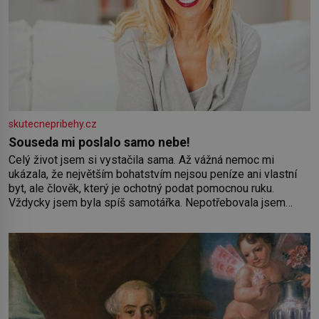
skutecnepribehy.cz
Souseda mi poslalo samo nebe!
Celý život jsem si vystačila sama. Až vážná nemoc mi
ukázala, že největším bohatstvím nejsou peníze ani vlastní
byt, ale člověk, který je ochotný podat pomocnou ruku.
Vždycky jsem byla spíš samotářka. Nepotřebovala jsem
kolem sebe partu kamarádek ani partnera. Stačily mi knihy,
práce a hlavně klid. Hned po studiích jsem odešla z rodného
města,