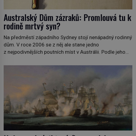
Australský Dům zázraků: Promlouvá tu k
rodině mrtvý syn?
Na předměstí západního Sydney stojí nenápadný rodinný
dům. V roce 2006 se z něj ale stane jedno
z nejpodivnějších poutních míst v Austrálii. Podle jeho
majitelů tu totiž dochází k zázrakům, jejichž zdrojem je
duch jejich mrtvého syna. Vrací se, aby pomáhal
druhým? Jsou skvrny a nápisy na zdech skutečně
projevem boží milosti? V roce 2006 umírá při
autonehodě jen […]