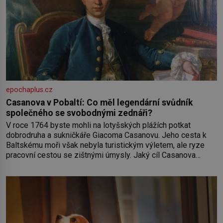
epochaplus.cz
Casanova v Pobaltí: Co měl legendární svůdník
společného se svobodnými zednáři?
V roce 1764 byste mohli na lotyšských plážích potkat
dobrodruha a sukničkáře Giacoma Casanovu. Jeho cesta k
Baltskému moři však nebyla turistickým výletem, ale ryze
pracovní cestou se zištnými úmysly. Jaký cíl Casanova
sledoval, když se například procházel uličkami lotyšské
Rigy? Casanova v Pobaltí kontaktoval tamní zednářské lóže.
Nebyl v této oblasti žádným nováčkem, protože do
zednářské