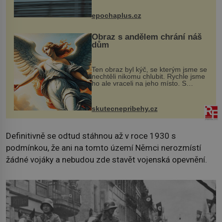
následky nebo bohužel i ztrátou
života. Dnes nepochopiteln...
epochaplus.cz
Obraz s andělem chrání náš
dům
Ten obraz byl kýč, se kterým jsme se
nechtěli nikomu chlubit. Rychle jsme
ho ale vraceli na jeho místo. S
manželem Vaškem jsme si pořídili
chaloupku, takový domek na severu
Čech, kde jsme si naplánova...
skutecnepribehy.cz
Definitivně se odtud stáhnou až v roce 1930 s
podmínkou, že ani na tomto území Němci nerozmístí
žádné vojáky a nebudou zde stavět vojenská opevnění.