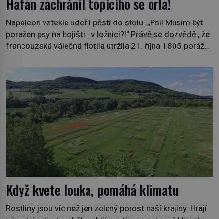
Hafan zachránil topícího se orla!
Napoleon vztekle udeřil pěstí do stolu. „Psi! Musím být
poražen psy na bojišti i v ložnici?!“ Právě se dozvěděl, že
francouzská válečná flotila utržila 21. října 1805 porážku
od britského loďstva v bitvě u Trafalgaru. Mezi prvními,
kdo se dostali na palubu jeho válečné lodi Cleopatra, byl
novofundlandský pes, maskot jedné britské posádky.
Potupu v ložnici […]
Když kvete louka, pomáhá klimatu
Rostliny jsou víc než jen zelený porost naší krajiny. Hrají