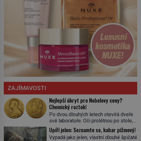
ZAJÍMAVOSTI
Nejlepší úkryt pro Nobelovy ceny?
Chemický roztok!
Po dvou dlouhých letech otevírá dveře
své laboratoře. Oči prolétnou po stole,
aby pak ulpěly na regálu, kde se nachází
Upíří jelen: Seznamte se, kabar pižmový!
všemožné látky. Hledá žluto-oranžovou
Vypadá jako jelen, vlastní dlouhé špičaté
tekutinu, jakmile ji zahlédne, nesmírně