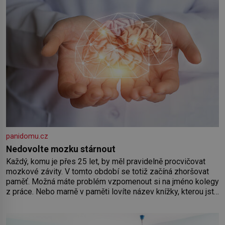
panidomu.cz
Nedovolte mozku stárnout
Každý, komu je přes 25 let, by měl pravidelně procvičovat
mozkové závity. V tomto období se totiž začíná zhoršovat
paměť. Možná máte problém vzpomenout si na jméno kolegy
z práce. Nebo marně v paměti lovíte název knížky, kterou jste
nedávno přečetli. Je to opravdu tak, s věkem jako kdyby se
paměť rozhodla stávkovat. Cvičte