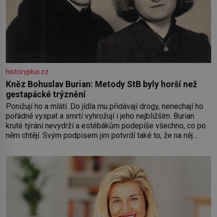
historyplus.cz
Kněz Bohuslav Burian: Metody StB byly horší než
gestapácké trýznění
Ponižují ho a mlátí. Do jídla mu přidávají drogy, nenechají ho
pořádně vyspat a smrtí vyhrožují i jeho nejbližším. Burian
kruté týrání nevydrží a estébákům podepíše všechno, co po
něm chtějí. Svým podpisem jim potvrdí také to, že na něj
během výslechů nikdo nevyvíjel fyzický ani psychický nátlak.
Syn brněnského řezníka chce být knězem a