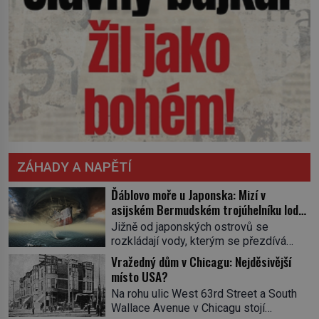
ZÁHADY A NAPĚTÍ
Ďáblovo moře u Japonska: Mizí v
asijském Bermudském trojúhelníku lodě
ve spárech neznámé síly?
Jižně od japonských ostrovů se
rozkládají vody, kterým se přezdívá
Ďáblovo moře. Vypráví se o lodích
Vražedný dům v Chicagu: Nejděsivější
mizejících beze stopy, podivných
místo USA?
světlech, zrádných proudech i mořských
Na rohu ulic West 63rd Street a South
dracích, kteří měli tyto končiny střežit už
Wallace Avenue v Chicagu stojí
v dávných legendách. Je tichomořský