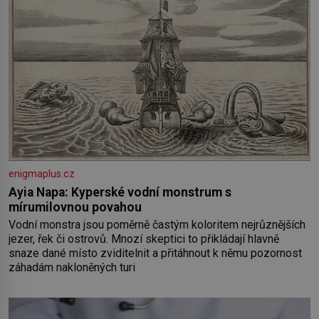
enigmaplus.cz
Ayia Napa: Kyperské vodní monstrum s
mírumilovnou povahou
Vodní monstra jsou poměrně častým koloritem nejrůznějších
jezer, řek či ostrovů. Mnozí skeptici to přikládají hlavně
snaze dané místo zviditelnit a přitáhnout k němu pozornost
záhadám nakloněných turi