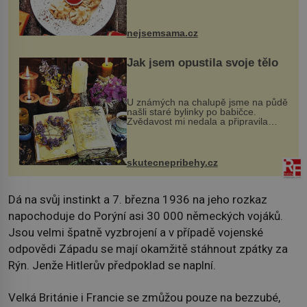
evropské a asijské chutě a díky tomu
vznikají rozmanité a chuťově bohaté
pokrmy, které rozhodně st...
nejsemsama.cz
Jak jsem opustila svoje tělo
U známých na chalupě jsme na půdě
našli staré bylinky po babičce.
Zvědavost mi nedala a připravila
jsem si z nich lektvar… Zimní pobyt
na chalupě se pro mě vlastní vinou
změnil v děsivý zážitek, na kt...
skutecnepribehy.cz
Dá na svůj instinkt a 7. března 1936 na jeho rozkaz
napochoduje do Porýní asi 30 000 německých vojáků.
Jsou velmi špatně vyzbrojení a v případě vojenské
odpovědi Západu se mají okamžitě stáhnout zpátky za
Rýn. Jenže Hitlerův předpoklad se naplní.
Velká Británie i Francie se zmůžou pouze na bezzubé,