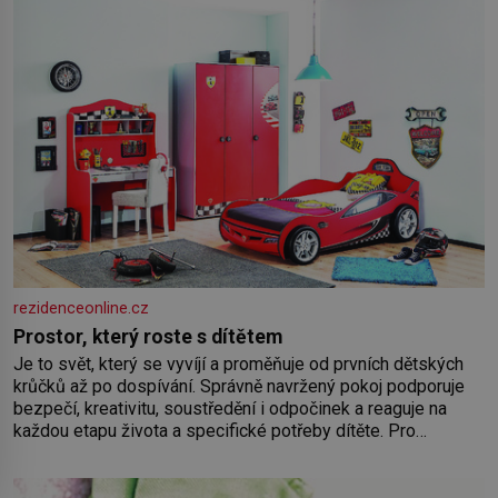
rezidenceonline.cz
Prostor, který roste s dítětem
Je to svět, který se vyvíjí a proměňuje od prvních dětských
krůčků až po dospívání. Správně navržený pokoj podporuje
bezpečí, kreativitu, soustředění i odpočinek a reaguje na
každou etapu života a specifické potřeby dítěte. Pro
nejmenší je klíčová jednoduchost, měkkost a bezpečí, proto
by pokoj miminka měl působit především klidně a útulně.
Předškolní věk je