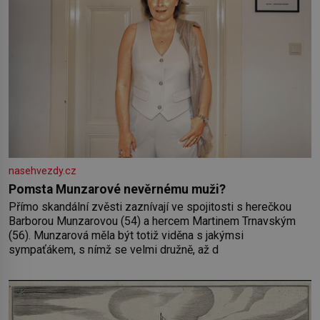
nasehvezdy.cz
Pomsta Munzarové nevěrnému muži?
Přímo skandální zvěsti zaznívají ve spojitosti s herečkou
Barborou Munzarovou (54) a hercem Martinem Trnavským
(56). Munzarová měla být totiž viděna s jakýmsi
sympaťákem, s nímž se velmi družně, až d