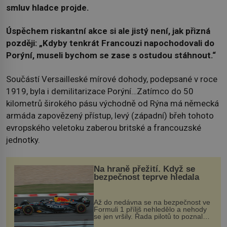
smluv hladce projde.
Úspěchem riskantní akce si ale jistý není, jak přizná
později: „Kdyby tenkrát Francouzi napochodovali do
Porýní, museli bychom se zase s ostudou stáhnout.“
Součástí Versailleské mírové dohody, podepsané v roce
1919, byla i demilitarizace Porýní…Zatímco do 50
kilometrů širokého pásu východně od Rýna má německá
armáda zapovězený přístup, levý (západní) břeh tohoto
evropského veletoku zaberou britské a francouzské
jednotky.
Na hraně přežití. Když se
bezpečnost teprve hledala
Až do nedávna se na bezpečnost ve
Formuli 1 příliš nehledělo a nehody
se jen vršily. Řada pilotů to poznala
na vlastní kůži, často s trvalými