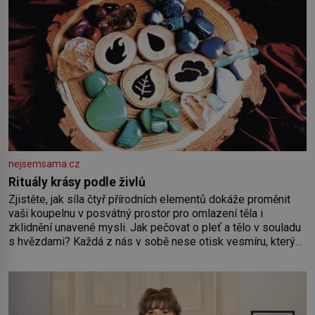
nejsemsama.cz
Rituály krásy podle živlů
Zjistěte, jak síla čtyř přírodních elementů dokáže proměnit
vaši koupelnu v posvátný prostor pro omlazení těla i
zklidnění unavené mysli. Jak pečovat o pleť a tělo v souladu
s hvězdami? Každá z nás v sobě nese otisk vesmíru, který
se projevuje nejen v naší povaze, ale i v potřebách naší
pokožky. Ohnivá znamení Ženy narozené ve znamení Berana,
Lva a Střelce v sobě nesou žár, odvahu a neutuchající elán.
Vaše