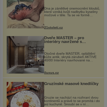
mohl pomoci s léčbou
„nemoci králů“
Dna je zánětlivé onemocnění kloubů,
které vzniká kvůli nadbytku kyseliny
močové v těle. Ta se ve formě
krystalků ukládá v blízkosti kloubů,
nejčastěji přitom postihuje palce na
nohou, a způsobuje bole...
21stoleti.cz
Dveře MASTER – pro
interiéry navržené s
rozumem i vášní!
Otočné dveře MASTER, opláštění
kůže antik, skrytá zárubeň AKTIVE
40/00 Interiéry navrhované na
zakázku často vyžadují atypické
rozměry nejen nábytku, ale i
otvorových prvků. Technické zázemí
iluxus.cz
dnes umož...
Gruzínské masové knedlíčky
Gruzie se nachází na rozhraní dvou
kontinentů a právě to se promítá i do
její kuchyně. Snoubí se v ní