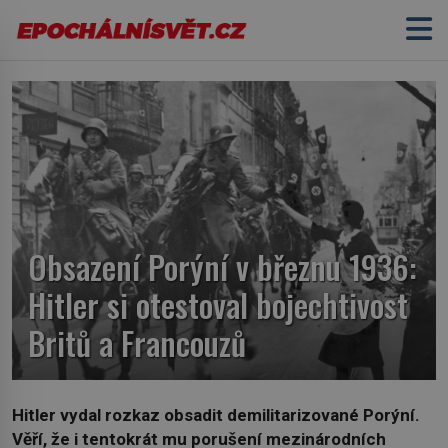
Obsazení Porýní v březnu 1936:
Hitler si otestoval bojechtivost
Britů a Francouzů
Hitler vydal rozkaz obsadit demilitarizované Porýní.
Věří, že i tentokrát mu porušení mezinárodních