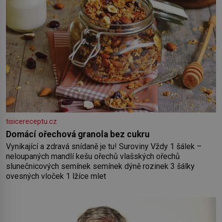
tisicereceptu.cz
Domácí ořechová granola bez cukru
Vynikající a zdravá snídaně je tu! Suroviny Vždy 1 šálek –
neloupaných mandlí kešu ořechů vlašských ořechů
slunečnicových semínek semínek dýně rozinek 3 šálky
ovesných vloček 1 lžíce mlet