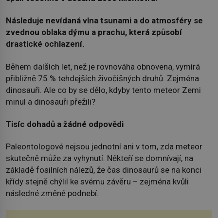
Následuje nevídaná vlna tsunami a do atmosféry se
zvednou oblaka dýmu a prachu, která způsobí
drastické ochlazení.
Během dalších let, než je rovnováha obnovena, vymírá
přibližně 75 % tehdejších živočišných druhů. Zejména
dinosauři. Ale co by se dělo, kdyby tento meteor Zemi
minul a dinosauři přežili?
Tisíc dohadů a žádné odpovědi
Paleontologové nejsou jednotní ani v tom, zda meteor
skutečně může za vyhynutí. Někteří se domnívají, na
základě fosilních nálezů, že čas dinosaurů se na konci
křídy stejně chýlil ke svému závěru – zejména kvůli
následné změně podnebí.