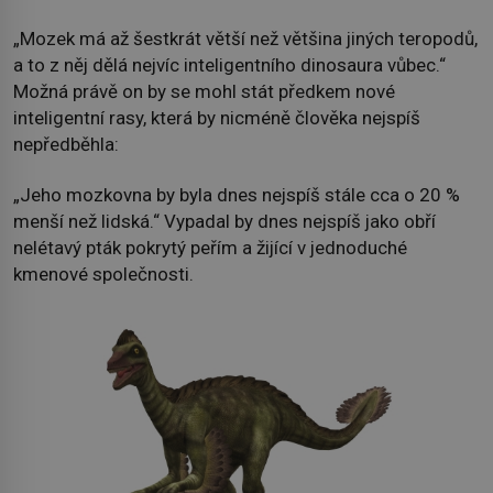
„Mozek má až šestkrát větší než většina jiných teropodů,
a to z něj dělá nejvíc inteligentního dinosaura vůbec.“
Možná právě on by se mohl stát předkem nové
inteligentní rasy, která by nicméně člověka nejspíš
nepředběhla:
„Jeho mozkovna by byla dnes nejspíš stále cca o 20 %
menší než lidská.“ Vypadal by dnes nejspíš jako obří
nelétavý pták pokrytý peřím a žijící v jednoduché
kmenové společnosti.