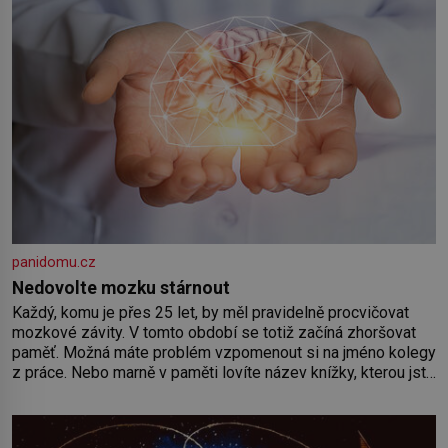
panidomu.cz
Nedovolte mozku stárnout
Každý, komu je přes 25 let, by měl pravidelně procvičovat
mozkové závity. V tomto období se totiž začíná zhoršovat
paměť. Možná máte problém vzpomenout si na jméno kolegy
z práce. Nebo marně v paměti lovíte název knížky, kterou jste
nedávno přečetli. Je to opravdu tak, s věkem jako kdyby se
paměť rozhodla stávkovat. Cvičte