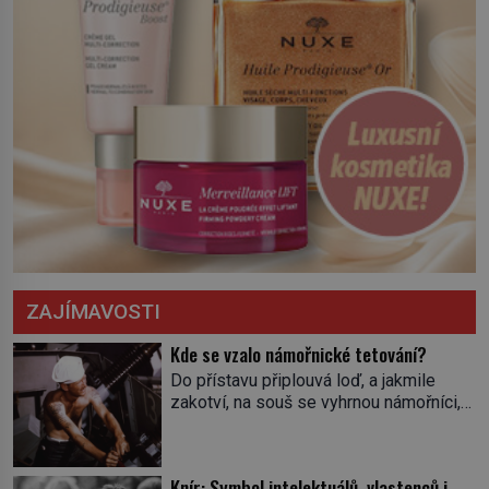
ZAJÍMAVOSTI
Kde se vzalo námořnické tetování?
Do přístavu připlouvá loď, a jakmile
zakotví, na souš se vyhrnou námořníci,
aby utišili žízeň i chtíč. Jdou oním
zvláštním houpavým krokem. A kdyby je
někdo nepoznal podle toho, napoví mu
Knír: Symbol intelektuálů, vlastenců i