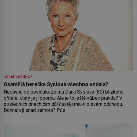
nasehvezdy.cz
Osamělá herečka Syslová všechno vzdala?
Nedávno se povídalo, že má Dana Syslová (80) blízkého
přítele, který je jí oporou. Ale je to ještě vůbec pravda? V
posledních dnech čím dál častěji mluví o svém odchodu.
Dohnala ji snad samota? Půs