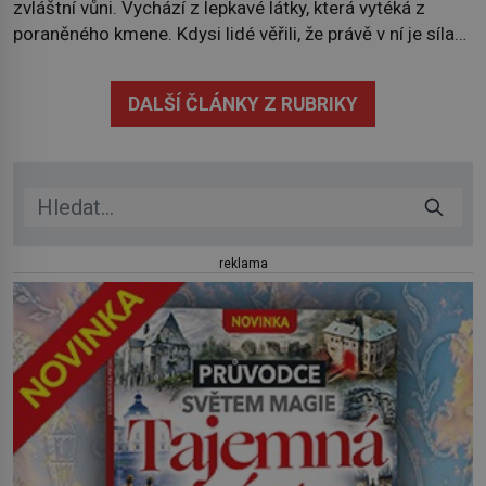
zvláštní vůni. Vychází z lepkavé látky, která vytéká z
poraněného kmene. Kdysi lidé věřili, že právě v ní je síla
stromu. Smola také patří k nejstarším surovinám, s nimiž
lidstvo pracovalo. Chrání strom před infekcí, hmyzem a
DALŠÍ ČLÁNKY Z RUBRIKY
vysycháním. Dá se říct, že je to přírodní […]
reklama