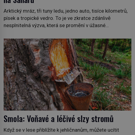
Arktický mráz, tři tuny ledu, jedno auto, tisíce kilometrů,
písek a tropické vedro. To je ve zkratce zdánlivě
nesplnitelná výzva, která se promění v úžasné
dobrodružství a důkaz, že nic není nemožné. Vše začíná
na podzim 1958 jako hec. Rádio Luxembourg přichází s
neobvyklou výzvou. Tomu, kdo dokáže dopravit ze
severního polárního kruhu na […]
Smola: Voňavé a léčivé slzy stromů
Když se v lese přiblížíte k jehličnanům, můžete ucítit