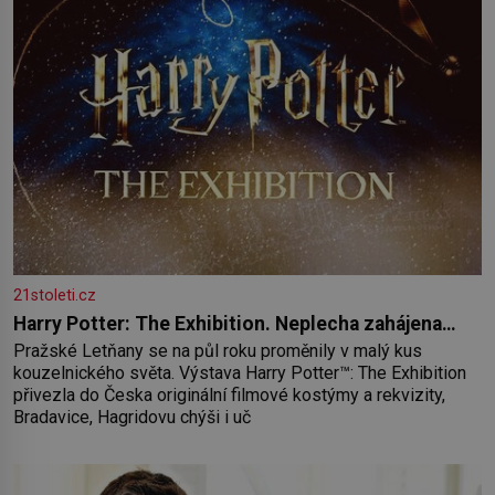
21stoleti.cz
Harry Potter: The Exhibition. Neplecha zahájena…
Pražské Letňany se na půl roku proměnily v malý kus
kouzelnického světa. Výstava Harry Potter™: The Exhibition
přivezla do Česka originální filmové kostýmy a rekvizity,
Bradavice, Hagridovu chýši i uč