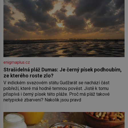
enigmaplus.cz
Strašidelná pláž Dumas: Je černý písek podhoubím,
ze kterého roste zlo?
V indickém svazovém státu Gudžarát se nachází část
pobřeží, které má hodně temnou pověst. Jistě k tomu
přispívá i černý písek této pláže. Proč má pláž takové
netypické zbarvení? Nakolik jsou pravd