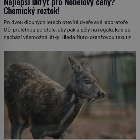
Nejlepší úkryt pro Nobelovy ceny?
Chemický roztok!
Po dvou dlouhých letech otevírá dveře své laboratoře.
Oči prolétnou po stole, aby pak ulpěly na regálu, kde se
nachází všemožné látky. Hledá žluto-oranžovou tekutinu,
jakmile ji zahlédne, nesmírně se mu uleví. Teď může svůj
plán dokončit. Pod termínem aqua regia se skrývá
směs s názvem lučavka královská. Svůj přídomek nemá
pro nic za nic, […]