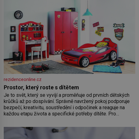
rezidenceonline.cz
Prostor, který roste s dítětem
Je to svět, který se vyvíjí a proměňuje od prvních dětských
krůčků až po dospívání. Správně navržený pokoj podporuje
bezpečí, kreativitu, soustředění i odpočinek a reaguje na
každou etapu života a specifické potřeby dítěte. Pro
nejmenší je klíčová jednoduchost, měkkost a bezpečí, proto
by pokoj miminka měl působit především klidně a útulně.
Předškolní věk je