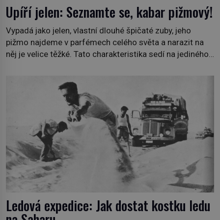
Upíří jelen: Seznamte se, kabar pižmový!
Vypadá jako jelen, vlastní dlouhé špičaté zuby, jeho
pižmo najdeme v parfémech celého světa a narazit na
něj je velice těžké. Tato charakteristika sedí na jediného
zástupce zvířecí říše – kabara pižmového. V Evropě ho
jako první popíše švédský botanik Carl Linné (1707–
1778), jenže v Asii o něm ví už celá staletí. Zvíře
připomíná jelena, v kohoutku dosahuje […]
Ledová expedice: Jak dostat kostku ledu
na Saharu