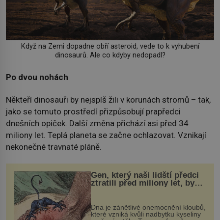
Když na Zemi dopadne obří asteroid, vede to k vyhubení
dinosaurů. Ale co kdyby nedopadl?
Po dvou nohách
Někteří dinosauři by nejspíš žili v korunách stromů – tak,
jako se tomuto prostředí přizpůsobují prapředci
dnešních opiček. Další změna přichází asi před 34
miliony let. Teplá planeta se začne ochlazovat. Vznikají
nekonečné travnaté pláně.
Gen, který naši lidští předci
ztratili před miliony let, by
mohl pomoci s léčbou
„nemoci králů“
Dna je zánětlivé onemocnění kloubů,
které vzniká kvůli nadbytku kyseliny