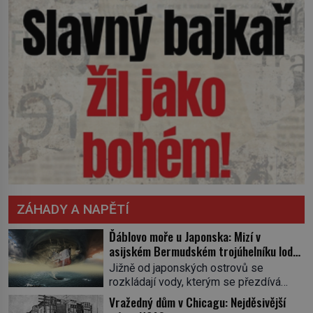
ZÁHADY A NAPĚTÍ
Ďáblovo moře u Japonska: Mizí v
asijském Bermudském trojúhelníku lodě
ve spárech neznámé síly?
Jižně od japonských ostrovů se
rozkládají vody, kterým se přezdívá
Ďáblovo moře. Vypráví se o lodích
Vražedný dům v Chicagu: Nejděsivější
mizejících beze stopy, podivných