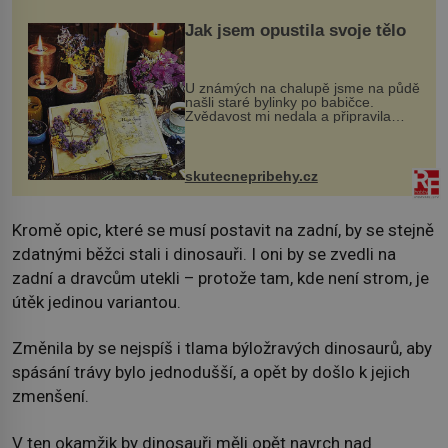
Jak jsem opustila svoje tělo
U známých na chalupě jsme na půdě
našli staré bylinky po babičce.
Zvědavost mi nedala a připravila
jsem si z nich lektvar… Zimní pobyt
na chalupě se pro mě vlastní vinou
změnil v děsivý zážitek, na kt...
skutecnepribehy.cz
Kromě opic, které se musí postavit na zadní, by se stejně
zdatnými běžci stali i dinosauři. I oni by se zvedli na
zadní a dravcům utekli – protože tam, kde není strom, je
útěk jedinou variantou.
Změnila by se nejspíš i tlama býložravých dinosaurů, aby
spásání trávy bylo jednodušší, a opět by došlo k jejich
zmenšení.
V ten okamžik by dinosauři měli opět navrch nad