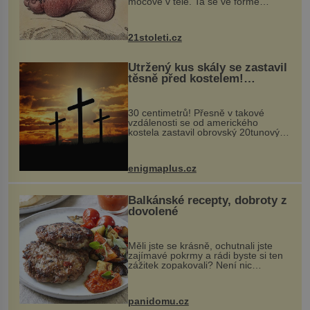
močové v těle. Ta se ve formě
krystalků ukládá v blízkosti kloubů,
nejčastěji přitom postihuje palce na
nohou, a způsobuje bole...
21stoleti.cz
Utržený kus skály se zastavil
těsně před kostelem!
Ochránila ho boží síla?
30 centimetrů! Přesně v takové
vzdálenosti se od amerického
kostela zastavil obrovský 20tunový
balvan, který se v květnu 2014
nečekaně odtrhl od nedaleké skály
při její demolici. Podle místních stojí
enigmaplus.cz
...
Balkánské recepty, dobroty z
dovolené
Měli jste se krásně, ochutnali jste
zajímavé pokrmy a rádi byste si ten
zážitek zopakovali? Není nic
snazšího. Pljeskavica (10 porcí)
Možná jste ji ochutnali na dovolené v
bývalé Jugoslávii, lze ji vi...
panidomu.cz