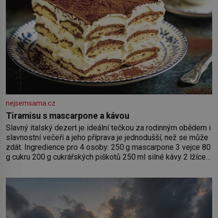
nejsemsama.cz
Tiramisu s mascarpone a kávou
Slavný italský dezert je ideální tečkou za rodinným obědem i
slavnostní večeří a jeho příprava je jednodušší, než se může
zdát. Ingredience pro 4 osoby: 250 g mascarpone 3 vejce 80
g cukru 200 g cukrářských piškotů 250 ml silné kávy 2 lžíce
amaretta kakao na posypání Postup: Oddělte žloutky od
bílků. Žloutky vyšlehejte s cukrem do světlé pěny a postupně
do nich vmíchejte mascarpone, aby vznikl hladký