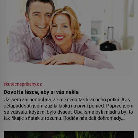
skutecnepribehy.cz
Dovolte lásce, aby si vás našla
Už jsem ani nedoufala, že mě něco tak krásného potká. Až v
pětapadesáti jsem zažila lásku na první pohled. Poprvé jsem
se vdávala, když mi bylo dvacet. Oba jsme byli mladí a byl to
tak říkajíc sňatek z rozumu. Rodiče nás dali dohromady,
Toník byl dobře zaopatřený mladý muž. Manželství nám
oběma moc nesvědčilo, brzy jsme zjistili, že