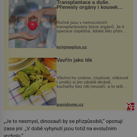
Transplantace a duše.
Přenesly orgány i kousek
osobnosti dárce?
Ročně jsou v nemocnicích
transplantovány tisíce orgánů. Je-li
operace úspěšná, lidské tělo přijme
darovaný orgán za své a pacient
může vést plnohodnotný život. Ale co
když při transplantaci nepřijímám...
enigmaplus.cz
Vavřín jako lék
Všichni ho známe, císařové, vítězové
i umělci si jím zdobili skráně,
kuchařky bez něj neuvaří, a to ještě
nevíte, že bobkový list může výrazně
zmírnit některé naše neduhy.
Obsahuje v malém množství ně...
panidomu.cz
„Je to nesmysl, dinosauři by se přizpůsobili,“ oponují
zase jiní. „V době vyhynutí jsou totiž na evolučním
vrcholu.“