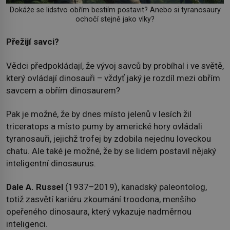
Dokáže se lidstvo obřím bestiím postavit? Anebo si tyranosaury
ochočí stejně jako vlky?
Přežijí savci?
Vědci předpokládají, že vývoj savců by probíhal i ve světě,
který ovládají dinosauři – vždyť jaký je rozdíl mezi obřím
savcem a obřím dinosaurem?
Pak je možné, že by dnes místo jelenů v lesích žil
triceratops a místo pumy by americké hory ovládali
tyranosauři, jejichž trofej by zdobila nejednu loveckou
chatu. Ale také je možné, že by se lidem postavil nějaký
inteligentní dinosaurus.
Dale A. Russel
(1937–2019), kanadský paleontolog,
totiž zasvětí kariéru zkoumání troodona, menšího
opeřeného dinosaura, který vykazuje nadměrnou
inteligenci.