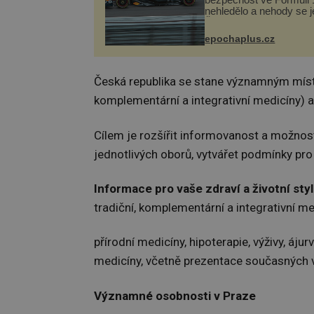
nehledělo a nehody se je
Řada pilotů to poznala n
kůži, často s trvalými 
epochaplus.cz
nebo bohužel i ztrátou ž
Dnes nepochopiteln...
Česká republika se stane významným míst
komplementární a integrativní medicíny) 
Cílem je rozšířit informovanost a možnost
jednotlivých oborů, vytvářet podmínky pro
Informace pro vaše zdraví a
životní styl
tradiční, komplementární a integrativní med
přírodní medicíny, hipoterapie, výživy, ájur
medicíny, včetně prezentace současných 
Významné osobnosti v Praze