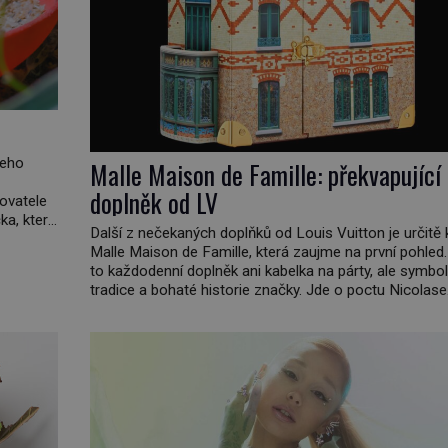
jeho
Malle Maison de Famille: překvapující
doplněk od LV
hovatele
a, který
Další z nečekaných doplňků od Louis Vuitton je určitě 
 kde
Malle Maison de Famille, která zaujme na první pohled.
elá
to každodenní doplněk ani kabelka na párty, ale symbol
tradice a bohaté historie značky. Jde o poctu Nicolase
Ghesquièra rodinnému sídlu Vuittonů na adrese 18 Ru
Vuitton, které bylo postaveno v roce 1869. […]