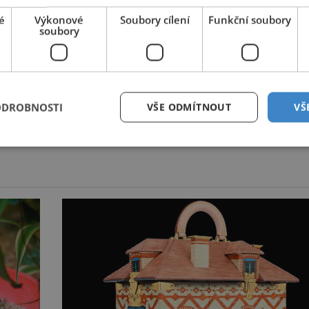
iky hepatogastroenterologie IKEM v
Praze
, poslanec
é
Výkonové
Soubory cílení
Funkční soubory
avní město Praha.
soubory
mích užívá metody
TCIM 30 až 70 %
obyvatelstva. V České
RK, by uvítalo 85 % respondentů dostupnost oborů TCIM ve
ODROBNOSTI
VŠE ODMÍTNOUT
VŠ