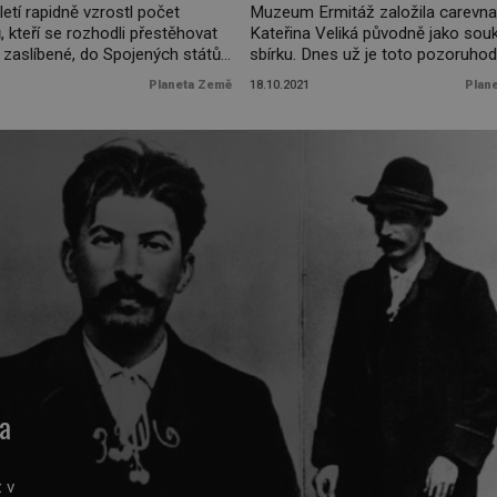
letí rapidně vzrostl počet
Muzeum Ermitáž založila carevna
 kteří se rozhodli přestěhovat
Kateřina Veliká původně jako so
zaslíbené, do Spojených států
sbírku. Dnes už je toto pozoruho
ch. Proto byla roku 1892
místo přístupné veřejnosti, a návš
Planeta Země
18.10.2021
Plan
na Ellisově ostrově u New Yorku
tak mohou obdivovat rozsáhlé ant
 stanice. Kromě přistěhovalců
sbírky egyptského umění, díla svě
ouhou pouť z Evropy do Ameriky
malířských mistrů a kočky, které pa
tě někdo, bez koho si dnešní
místnímu inventáři. Pokud se ně
 neumíme představit – socha
vydáte do Ruska, rozhodně musíte
 Dne 19. […]
Petrohrad, centrum kultury této v
[…]
na
ž v