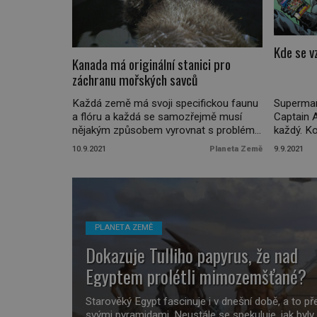
Kde se v
Kanada má originální stanici pro
záchranu mořských savců
Každá země má svoji specifickou faunu
Superman
a flóru a každá se samozřejmě musí
Captain 
nějakým způsobem vyrovnat s problémy,
každý. Ko
které její přírodu trápí. Podívejme se, jak
úspěch, a
10.9.2021
Planeta Země
9.9.2021
na to jde Kanada. Kanada je rozlehlá
zpracová
země, která sousedí hned se dvěma
dlouho hl
oceány. U toho většího z nich – Pacifiku
fenomén v
– se nachází město Vancouver, a ve
končinác
Vancouveru městské […]
šípů? Kl
výjimečn
PLANETA ZEMĚ
technolo
Dokazuje Tulliho papyrus, že nad
Egyptem prolétli mimozemšťané?
Starověký Egypt fascinuje i v dnešní době, a to p
svými pyramidami. Neustále se spekuluje, jak byly