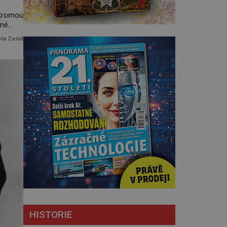
ukromou
dné
těvníci
eta Země
ické
tových
tří k
kdy
 vidět
e všech
HISTORIE