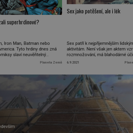
Sex jako potěšení, ale i lék
zali superhrdinové?
, Iron Man, Batman nebo
Sex patří k nejpříjemnějším lidský
America. Tyto hrdiny dnes zná
aktivitám. Není však jen aktem vzr
miksy slaví neuvěřitelný
rozmnožování, má blahodárné úči
 to hlavně díky filmovému
pro celkové zdraví. Proč má na li
Planeta Země
6.9.2021
Plan
ní. Svou cestu si však musely
tělo opravdu příznivý vliv? Běhe
edat. Jak vlastně tento
milování lidé pociťují velmi příjemn
znikl? A proč se ujal i v našich
pocity. To ovlivňují hlavně vyplavují
h třeba v podobě Rychlých
hormony, především oxytocin, do
adný maskovaný hrdina s
nebo endorfin. Ženy produkují těc
ými schopnostmi nebo
látek mnohem více, proto jsou […]
gickými vymoženostmi, […]
ředevším