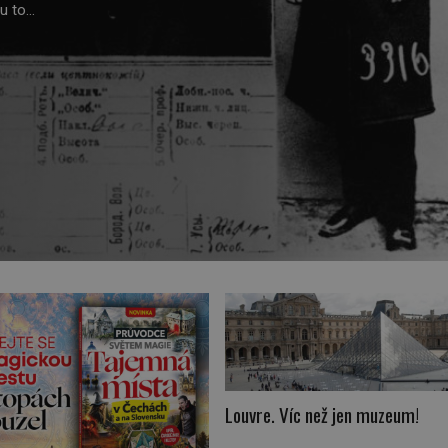
mu to
l do
endium,
em studií
Louvre. Víc než jen muzeum!