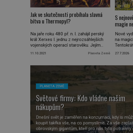
Jak ve skutečnosti probíhala slavná
S nejnov
bitva u Thermopyl?
magie ne
Na jaře roku 480 př. n. l. zahájil perský
Nové vyd
král Xerxes I. jednu z nejrozsáhlejších
na magic
vojenských operací starověku. Jejím
Tentokrá
cílem bylo potrestat Athéňany a
Česko, a
11.10.2021
Planeta Země
27.7.2026
Sparťany za jejich vzdor vůči moci
Slovensk
Perské říše, jako bylo například pobití
okouzlujíc
perských vyslanců či bitva u Marathonu v
že čáry j
roce 490 př. n. l. U Hellespontu vykonal
než by se
Xerxes I. přehlídku […]
Která mís
PLANETA ZEMĚ
Světové firmy: Kdo vládne našim
nákupům?
Dnešní svět je zaměřen na konzumaci, kdy si m
koupit takřka vše, na co pomyslíme. Za vše zapla
obrovským gigantům, kteří pro nás tyto potraviny č