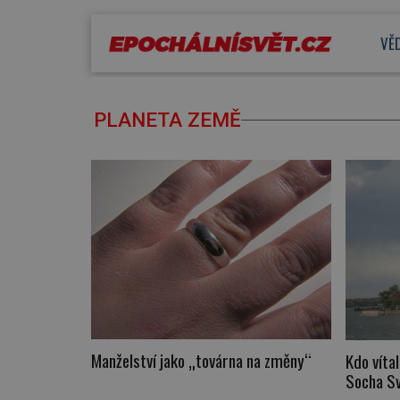
VĚ
PLANETA ZEMĚ
Manželství jako „továrna na změny“
Kdo víta
Socha S