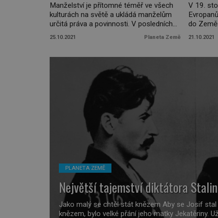
Manželství je přítomné téměř ve všech
V 19. sto
kulturách na světě a ukládá manželům
Evropanů,
určitá práva a povinnosti. V posledních
do Země 
letech však prochází velkými změnami.
americký
25.10.2021
Planeta Země
21.10.2021
Lidé se berou v pozdějším věku a
zřízena 
statisticky vstupuje do manželství
imigrační
mnohem méně párů, které raději volí
se na dl
cestu nesezdaného soužití.
vydal ješ
Z dlouhodobého svazku ovšem může
New York
plynout mnoho výhod, a to jak po
Svobody.
psychické, tak i […]
PLANETA ZEMĚ
Největší tajemství diktátora Stali
Jako malý se chtěl stát knězem Aby se Josif stal
knězem, bylo velké přání jeho matky Jekatěriny. U