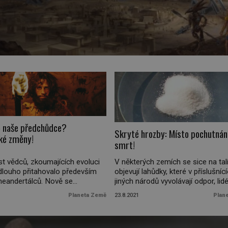
apyru
zemšťané
ramidy,
o naše předchůdce?
Skryté hrozby: Místo pochutnán
ké změny!
smrt!
t vědců, zkoumajících evoluci
V některých zemích se sice na talí
 dlouho přitahovalo především
objevují lahůdky, které v příslušníc
 neandertálců. Nově se
jiných národů vyvolávají odpor, lid
i zaměřili i na ostatní
zpravidla konzumují potraviny, kter
Planeta Země
23.8.2021
Plan
e člověka a příčiny jejich
neškodí. Pokud ovšem nepozřou
 Okamžiky, kdy k tomu došlo,
produkty kontaminované jedovatý
 s vývojem klimatu a nestačili
látkami, způsobujícími smrt. Var