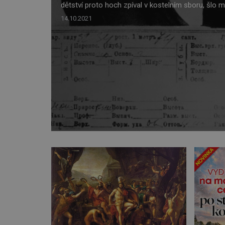
dětství proto hoch zpíval v kostelním sboru, šlo 
více než dobře. Mladý Džugašvili následně vstoupi
14.10.2021
kněžského semináře. Dopomohlo mu k tomu stip
matčino odříkání i vynikající studijní výsledky. Běh
se však seznámil […]