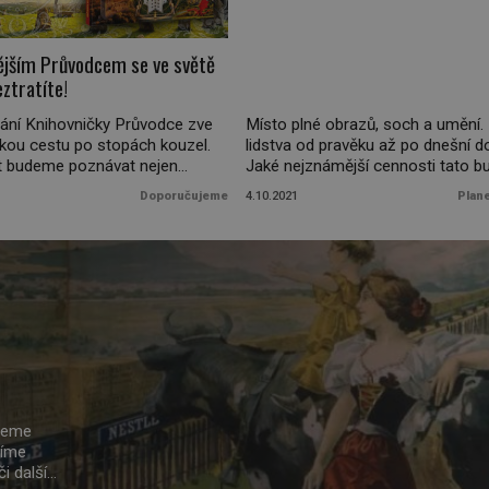
ějším Průvodcem se ve světě
ztratíte!
ání Knihovničky Průvodce zve
Místo plné obrazů, soch a umění. 
kou cestu po stopách kouzel.
lidstva od pravěku až po dnešní d
t budeme poznávat nejen
Jaké nejznámější cennosti tato b
le zavítáme i k sousedům na
ukrývá? Návštěvníci si mohou na
Doporučujeme
4.10.2021
Plan
o. O tom, že obě země jsou
72 000 metrů čtverečních, což je 
í, není pochyb, brzy ale zjistíte,
dvojnásobná rozloha pražského
sou v nich zakořeněny hlouběji,
Václavského náměstí, prohlédnou
 na první pohled mohlo zdát.
35 000 exponátů. Celkem se jich 
ta jsou tedy spojena […]
budově ukrývá kolem 554 000. B
má […]
ůžeme
tíme
i další