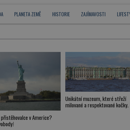
DA
PLANETA ZEMĚ
HISTORIE
ZAJÍMAVOSTI
LIFEST
Unikátní muzeum, které střeží
milované a respektované kočky. 
Ermitáž!
l přistěhovalce v Americe?
vobody!